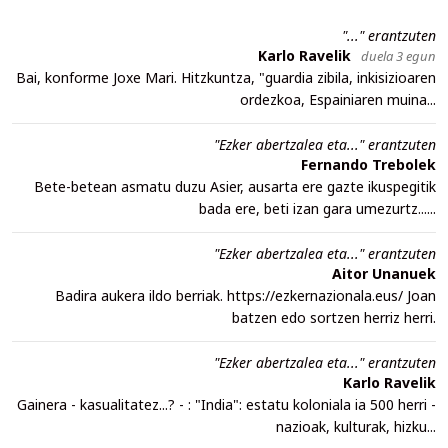
"..." erantzuten
Karlo Ravelik
duela 3 egun
Bai, konforme Joxe Mari. Hitzkuntza, "guardia zibila, inkisizioaren
ordezkoa, Espainiaren muina...
"Ezker abertzalea eta..." erantzuten
Fernando Trebolek
Bete-betean asmatu duzu Asier, ausarta ere gazte ikuspegitik
bada ere, beti izan gara umezurtz......
"Ezker abertzalea eta..." erantzuten
Aitor Unanuek
Badira aukera ildo berriak. https://ezkernazionala.eus/ Joan
batzen edo sortzen herriz herri.
"Ezker abertzalea eta..." erantzuten
Karlo Ravelik
Gainera - kasualitatez...? - : "India": estatu koloniala ia 500 herri -
nazioak, kulturak, hizku...