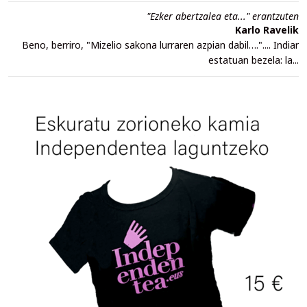
"Ezker abertzalea eta..." erantzuten
Karlo Ravelik
Beno, berriro, "Mizelio sakona lurraren azpian dabil….".... Indiar
estatuan bezela: la...