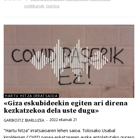
politikariak
,
txertoa
HARTU HITZA IRRATSAIOA
«Giza eskubideekin egiten ari direna
kezkatzekoa dela uste dugu»
2022 ekainak 21
GARIKOITZ IBARLUZEA
“Hartu hitza” irratsaioaren lehen saioa. Tolosako Usabal
kiroldegian COVID pasea eskatzearen aurka antolatutako guraso