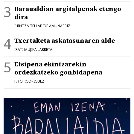
Baraualdian argitalpenak etengo
dira
IHINTZA TELLABIDE AMUNARRIZ
Txertaketa askatasunaren alde
IRATI MUJIKA LARRETA
Etsipena ekintzarekin
ordezkatzeko gonbidapena
FITO RODRIGUEZ