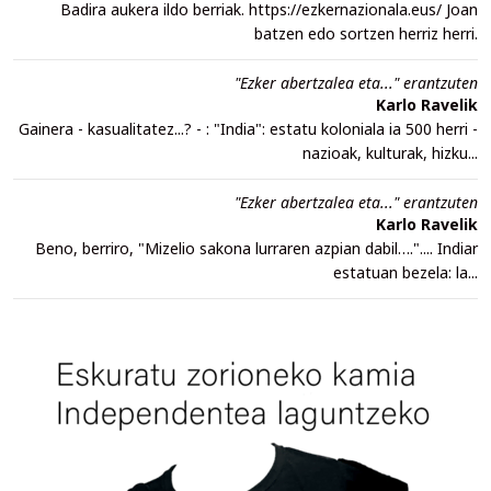
Badira aukera ildo berriak. https://ezkernazionala.eus/ Joan
batzen edo sortzen herriz herri.
"Ezker abertzalea eta..." erantzuten
Karlo Ravelik
Gainera - kasualitatez...? - : "India": estatu koloniala ia 500 herri -
nazioak, kulturak, hizku...
"Ezker abertzalea eta..." erantzuten
Karlo Ravelik
Beno, berriro, "Mizelio sakona lurraren azpian dabil….".... Indiar
estatuan bezela: la...