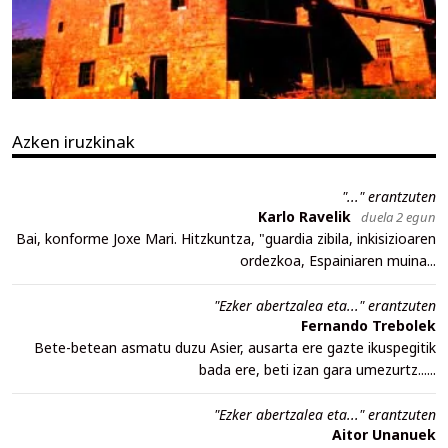
Azken iruzkinak
"..." erantzuten
Karlo Ravelik
duela 2 egun
Bai, konforme Joxe Mari. Hitzkuntza, "guardia zibila, inkisizioaren
ordezkoa, Espainiaren muina...
"Ezker abertzalea eta..." erantzuten
Fernando Trebolek
Bete-betean asmatu duzu Asier, ausarta ere gazte ikuspegitik
bada ere, beti izan gara umezurtz......
"Ezker abertzalea eta..." erantzuten
Aitor Unanuek