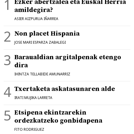
Ezker abertzalea eta Euskal Herria
amildegira?
ASIER AIZPURUA IÑARREA
Non placet Hispania
JOSE MARI ESPARZA ZABALEGI
Baraualdian argitalpenak etengo
dira
IHINTZA TELLABIDE AMUNARRIZ
Txertaketa askatasunaren alde
IRATI MUJIKA LARRETA
Etsipena ekintzarekin
ordezkatzeko gonbidapena
FITO RODRIGUEZ