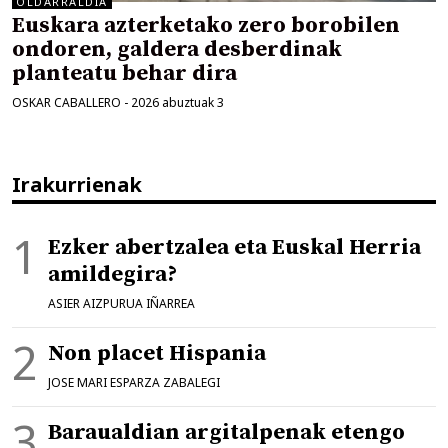
OLDARRALDIA
Euskara azterketako zero borobilen
ondoren, galdera desberdinak
planteatu behar dira
OSKAR CABALLERO
-
2026 abuztuak 3
Irakurrienak
Ezker abertzalea eta Euskal Herria
amildegira?
ASIER AIZPURUA IÑARREA
Non placet Hispania
JOSE MARI ESPARZA ZABALEGI
Baraualdian argitalpenak etengo