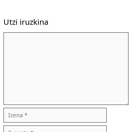
Utzi iruzkina
Iruzkina
Izena
E-