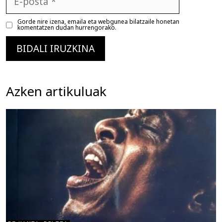
posta
Gorde nire izena, emaila eta webgunea bilatzaile honetan
komentatzen dudan hurrengorako.
Azken artikuluak