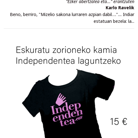
"Ezker abertzalea eta..." erantzuten
Karlo Ravelik
Beno, berriro, "Mizelio sakona lurraren azpian dabil….".... Indiar
estatuan bezela: la...