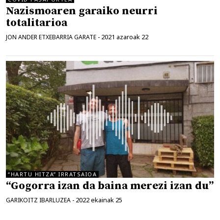
Nazismoaren garaiko neurri
totalitarioa
2021 azaroak 22
JON ANDER ETXEBARRIA GARATE
-
“HARTU HITZA” IRRATSAIOA
“Gogorra izan da baina merezi izan du”
2022 ekainak 25
GARIKOITZ IBARLUZEA
-