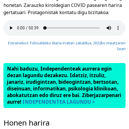
honetan. Zarauzko kiroldegian COVID pasearen harira
gertatuari. Protagonistak kontatu digu bizitakoa.
Estrainekoz Tolosaldeko Ataria irratian zabaldua, 2022ko maiatzaren
5ean
Nahi baduzu, Independenteak aurrera egin
dezan lagundu dezakezu. Idatziz, itzuliz,
janariz, irudigintzan, bideogintzan, bertsotan,
diseinuan, informatikan, psikologia klinikoan,
abokatutzan edo diruz ere bai. Ziberjazarpenari
aurre!
INDEPENDENTEA LAGUNDU >
Honen harira