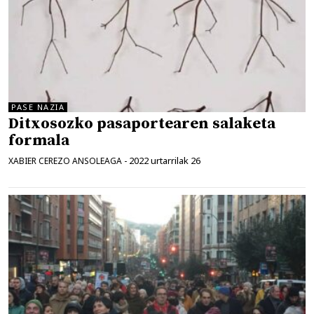
PASE NAZIA
Ditxosozko pasaportearen salaketa
formala
2022 urtarrilak 26
XABIER CEREZO ANSOLEAGA
-