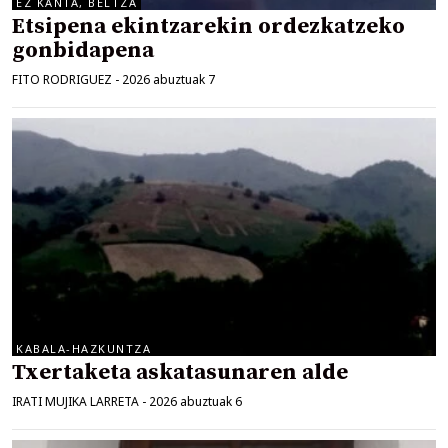
EZ KANTA, BELTZA
Etsipena ekintzarekin ordezkatzeko
gonbidapena
FITO RODRIGUEZ
-
2026 abuztuak 7
KABALA-HAZKUNTZA
Txertaketa askatasunaren alde
IRATI MUJIKA LARRETA
-
2026 abuztuak 6