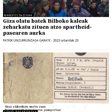
MANIFESTAZIOAK
Giza olatu batek Bilboko kaleak
zeharkatu zituen atzo apartheid-
pasearen aurka
2022 urtarrilak 23
PATRIK UNZURRUNZAGA GARATE
-
COVID PASAPORTEA