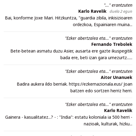
"..." erantzuten
Karlo Ravelik
duela 2 egun
Bai, konforme Joxe Mari. Hitzkuntza, "guardia zibila, inkisizioaren
ordezkoa, Espainiaren muina...
"Ezker abertzalea eta..." erantzuten
Fernando Trebolek
Bete-betean asmatu duzu Asier, ausarta ere gazte ikuspegitik
bada ere, beti izan gara umezurtz......
"Ezker abertzalea eta..." erantzuten
Aitor Unanuek
Badira aukera ildo berriak. https://ezkernazionala.eus/ Joan
batzen edo sortzen herriz herri.
"Ezker abertzalea eta..." erantzuten
Karlo Ravelik
Gainera - kasualitatez...? - : "India": estatu koloniala ia 500 herri -
nazioak, kulturak, hizku...