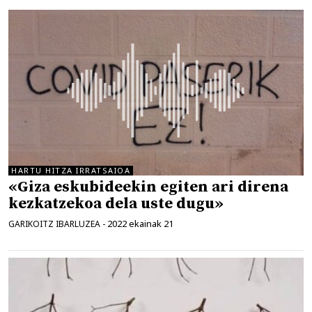
HARTU HITZA IRRATSAIOA
«Giza eskubideekin egiten ari direna
kezkatzekoa dela uste dugu»
2022 ekainak 21
GARIKOITZ IBARLUZEA
-