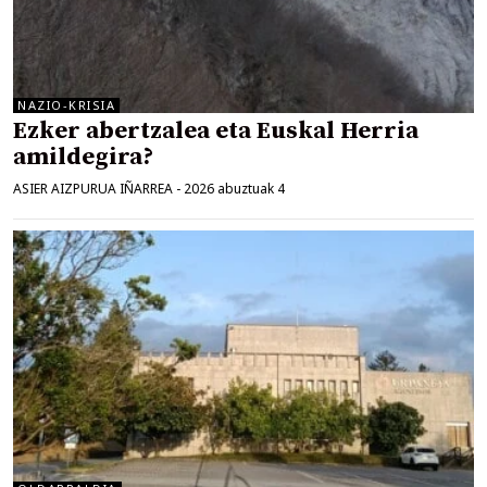
NAZIO-KRISIA
Ezker abertzalea eta Euskal Herria
amildegira?
ASIER AIZPURUA IÑARREA
-
2026 abuztuak 4