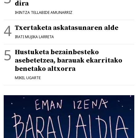
dira
IHINTZA TELLABIDE AMUNARRIZ
Txertaketa askatasunaren alde
IRATI MUJIKA LARRETA
Hustuketa bezainbesteko
asebetetzea, barauak ekarritako
benetako altxorra
MIKEL UGARTE