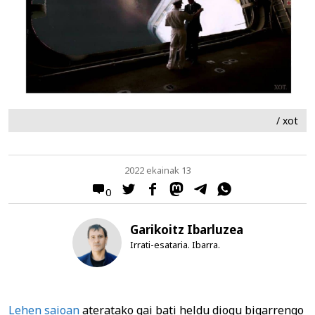
/ xot
2022 ekainak 13
0
Garikoitz Ibarluzea
Irrati-esataria. Ibarra.
Lehen saioan
ateratako gai bati heldu diogu bigarrengo