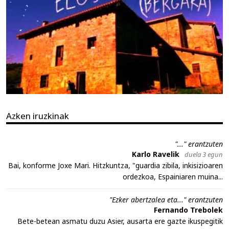
Azken iruzkinak
"..." erantzuten
Karlo Ravelik
duela 3 egun
Bai, konforme Joxe Mari. Hitzkuntza, "guardia zibila, inkisizioaren
ordezkoa, Espainiaren muina...
"Ezker abertzalea eta..." erantzuten
Fernando Trebolek
Bete-betean asmatu duzu Asier, ausarta ere gazte ikuspegitik