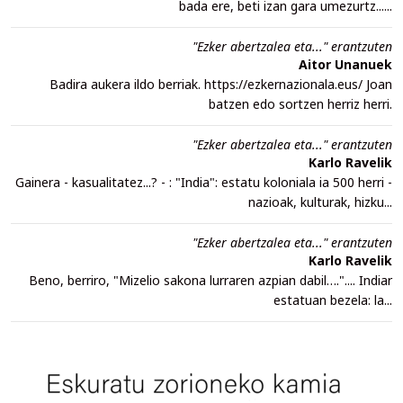
bada ere, beti izan gara umezurtz......
"Ezker abertzalea eta..." erantzuten
Aitor Unanuek
Badira aukera ildo berriak. https://ezkernazionala.eus/ Joan
batzen edo sortzen herriz herri.
"Ezker abertzalea eta..." erantzuten
Karlo Ravelik
Gainera - kasualitatez...? - : "India": estatu koloniala ia 500 herri -
nazioak, kulturak, hizku...
"Ezker abertzalea eta..." erantzuten
Karlo Ravelik
Beno, berriro, "Mizelio sakona lurraren azpian dabil….".... Indiar
estatuan bezela: la...