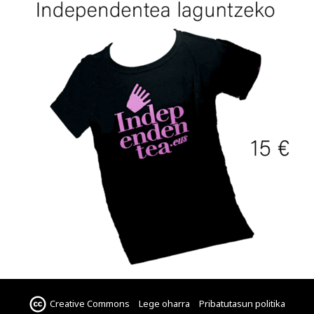
Creative Commons
Lege oharra
Pribatutasun politika