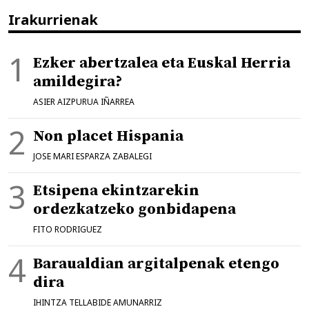
Irakurrienak
Ezker abertzalea eta Euskal Herria
amildegira?
ASIER AIZPURUA IÑARREA
Non placet Hispania
JOSE MARI ESPARZA ZABALEGI
Etsipena ekintzarekin
ordezkatzeko gonbidapena
FITO RODRIGUEZ
Baraualdian argitalpenak etengo
dira
IHINTZA TELLABIDE AMUNARRIZ