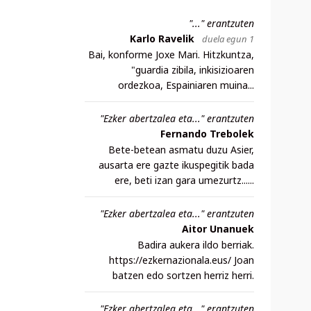
"..." erantzuten
Karlo Ravelik
duela egun 1
Bai, konforme Joxe Mari. Hitzkuntza,
"guardia zibila, inkisizioaren
ordezkoa, Espainiaren muina...
"Ezker abertzalea eta..." erantzuten
Fernando Trebolek
Bete-betean asmatu duzu Asier,
ausarta ere gazte ikuspegitik bada
ere, beti izan gara umezurtz......
"Ezker abertzalea eta..." erantzuten
Aitor Unanuek
Badira aukera ildo berriak.
https://ezkernazionala.eus/ Joan
batzen edo sortzen herriz herri.
"Ezker abertzalea eta..." erantzuten