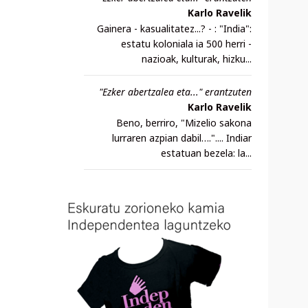
Karlo Ravelik
Gainera - kasualitatez...? - : "India":
estatu koloniala ia 500 herri -
nazioak, kulturak, hizku...
"Ezker abertzalea eta..." erantzuten
Karlo Ravelik
Beno, berriro, "Mizelio sakona
lurraren azpian dabil….".... Indiar
estatuan bezela: la...