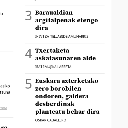
Baraualdian
du
argitalpenak etengo
dira
IHINTZA TELLABIDE AMUNARRIZ
Txertaketa
askatasunaren alde
IRATI MUJIKA LARRETA
Euskara azterketako
kasiko
zero borobilen
ntzuna
ondoren, galdera
desberdinak
smoa
planteatu behar dira
OSKAR CABALLERO
ira