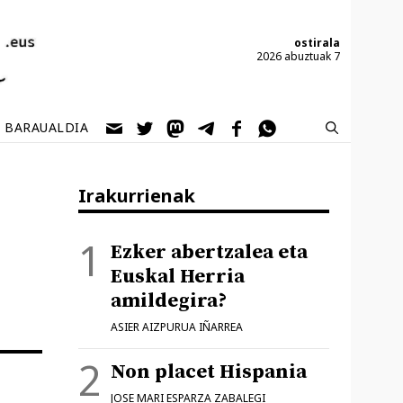
ostirala
2026 abuztuak 7
BARAUALDIA
Irakurrienak
Ezker abertzalea eta
Euskal Herria
amildegira?
ASIER AIZPURUA IÑARREA
Non placet Hispania
JOSE MARI ESPARZA ZABALEGI