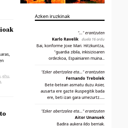
Azken iruzkinak
ioak
"..." erantzuten
Karlo Ravelik
duela 16 ordu
Bai, konforme Joxe Mari. Hitzkuntza,
"guardia zibila, inkisizioaren
saras,
ordezkoa, Espainiaren muina...
en
"Ezker abertzalea eta..." erantzuten
a
,
ehu
,
Fernando Trebolek
a
,
Bete-betean asmatu duzu Asier,
ausarta ere gazte ikuspegitik bada
ere, beti izan gara umezurtz......
"Ezker abertzalea eta..." erantzuten
to
Aitor Unanuek
Badira aukera ildo berriak.