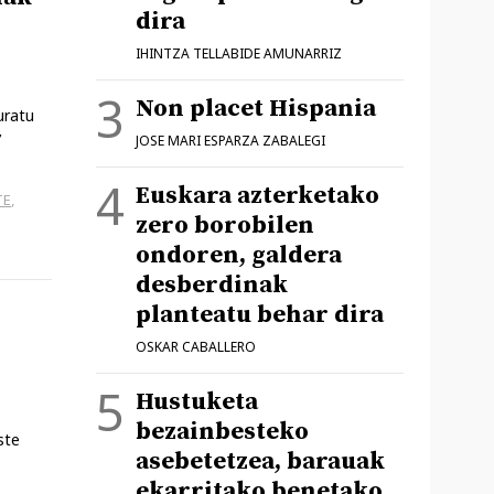
dira
IHINTZA TELLABIDE AMUNARRIZ
Non placet Hispania
uratu
’
JOSE MARI ESPARZA ZABALEGI
Euskara azterketako
TE
,
zero borobilen
ondoren, galdera
desberdinak
planteatu behar dira
OSKAR CABALLERO
Hustuketa
bezainbesteko
ste
asebetetzea, barauak
ekarritako benetako