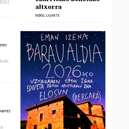
 BOST
altxorra
MIKEL UGARTE
iren
atuak
,
xarrez
ta
,