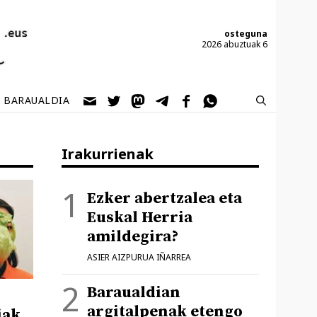
osteguna
2026 abuztuak 6
BARAUALDIA
Irakurrienak
Ezker abertzalea eta
Euskal Herria
amildegira?
ASIER AIZPURUA IÑARREA
Baraualdian
argitalpenak etengo
iak