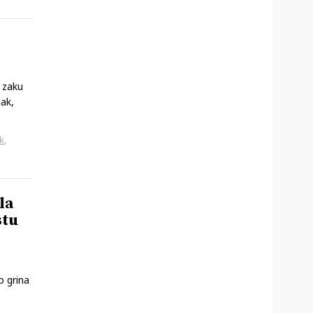
a zaku
nak,
k
,
la
stu
o grina