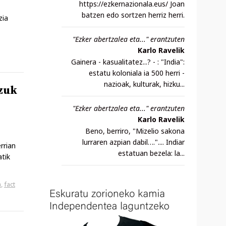
https://ezkernazionala.eus/ Joan
batzen edo sortzen herriz herri.
zia
"Ezker abertzalea eta..." erantzuten
Karlo Ravelik
Gainera - kasualitatez...? - : "India":
estatu koloniala ia 500 herri -
nazioak, kulturak, hizku...
zuk
"Ezker abertzalea eta..." erantzuten
Karlo Ravelik
Beno, berriro, "Mizelio sakona
lurraren azpian dabil….".... Indiar
rrian
estatuan bezela: la...
atik
a
,
fact