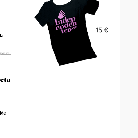
la
giaren
eta-
lde