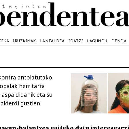
TEKA
IRUZKINAK
LANTALDEA
IDATZI
LAGUNDU
DENDA
n kontra antolatutako
lobalak herritarra
 aspaldidanik eta su
alderdi guztien
sasun-balantzea egiteko datu interesgarr