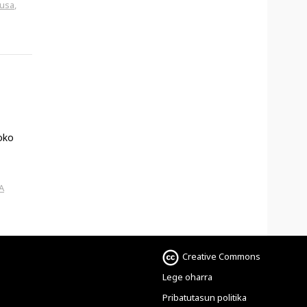
rusa
,
joko
A
Creative Commons
Lege oharra
Pribatutasun politika