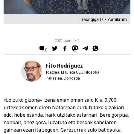
Iraungigaitz / Yumikrum
2021 apirilak 1
0
Fito Rodriguez
Idazlea. EHU eta UEU Filosofia
irakaslea. Donostia
«Loizuko gizona» izena eman omen zaio K. a. 9.700.
urtekoak omen diren Nafarroan aurkitutako gizakiari
edo, hobe esanda, hark utzitako aztarnari. Bere gorpua,
nonbait, ahoz gora, luzatuta eta besoak sabelaren
gainean ezarrita zegoen. Garezurrak zulo bat dauka,