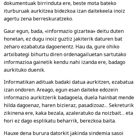
dokumentuak birrinduta ere, beste mota bateko
iturburuak aurkitzea bidezkoa izan daitekeela inoiz
agertu zena berreskuratzeko.
Gaur egun, bada, «informazio gizartea» deitu duten
honetan, ez dugu inoiz guztiz jakiterik daturen bat
zeharo ezabatuta dagoenentz. Hau da, gure ohiko
artxibategi bihurtu diren ordenagailuetan sartutako
informazioa gainetik kendu nahi izanda ere, badago
aurkituko duenik.
Informatikan adituak badaki datua aurkitzen, ezabatua
izan ondoren. Areago, egun esan daiteke edozein
informazio aurkitzerik badagoela, duela hainbat mende
hilda dagoenaz, haren bizieraz, pasadizoaz… Sekreturik
zikinena ere, kaka bezala, azaleratuko da noizbait… eta
hori ez dago esplikatu beharrik, berezkoa baita.
Hauxe dena burura datorkit jakinda sindemia sasoi