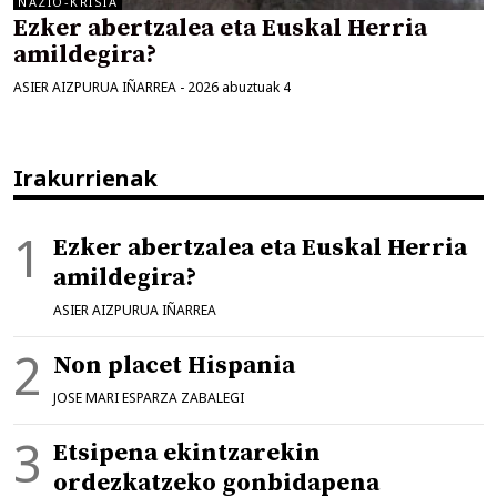
NAZIO-KRISIA
Ezker abertzalea eta Euskal Herria
amildegira?
ASIER AIZPURUA IÑARREA
-
2026 abuztuak 4
Irakurrienak
Ezker abertzalea eta Euskal Herria
amildegira?
ASIER AIZPURUA IÑARREA
Non placet Hispania
JOSE MARI ESPARZA ZABALEGI
Etsipena ekintzarekin
ordezkatzeko gonbidapena