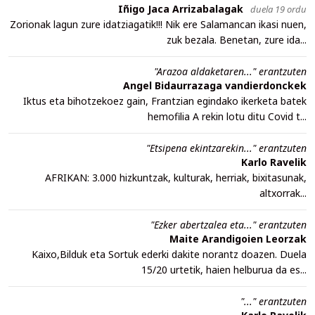
Iñigo Jaca Arrizabalagak
duela 19 ordu
Zorionak lagun zure idatziagatik!!! Nik ere Salamancan ikasi nuen,
zuk bezala. Benetan, zure ida...
"Arazoa aldaketaren..." erantzuten
Angel Bidaurrazaga vandierdonckek
Iktus eta bihotzekoez gain, Frantzian egindako ikerketa batek
hemofilia A rekin lotu ditu Covid t...
"Etsipena ekintzarekin..." erantzuten
Karlo Ravelik
AFRIKAN: 3.000 hizkuntzak, kulturak, herriak, bixitasunak,
altxorrak...
"Ezker abertzalea eta..." erantzuten
Maite Arandigoien Leorzak
Kaixo,Bilduk eta Sortuk ederki dakite norantz doazen. Duela
15/20 urtetik, haien helburua da es...
"..." erantzuten