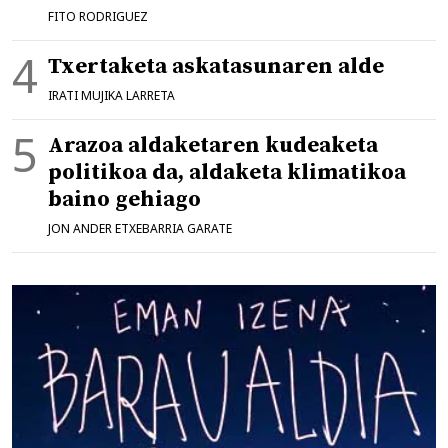
FITO RODRIGUEZ
Txertaketa askatasunaren alde
IRATI MUJIKA LARRETA
Arazoa aldaketaren kudeaketa
politikoa da, aldaketa klimatikoa
baino gehiago
JON ANDER ETXEBARRIA GARATE