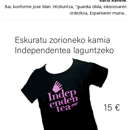
Karlo Ravelik
Bai, konforme Joxe Mari. Hitzkuntza, "guardia zibila, inkisizioaren
ordezkoa, Espainiaren muina...