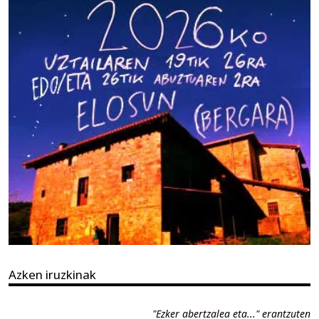
Azken iruzkinak
"Ezker abertzalea eta..." erantzuten