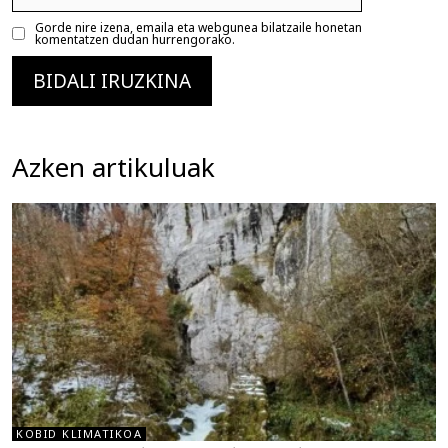
Gorde nire izena, emaila eta webgunea bilatzaile honetan
komentatzen dudan hurrengorako.
Azken artikuluak
KOBID KLIMATIKOA