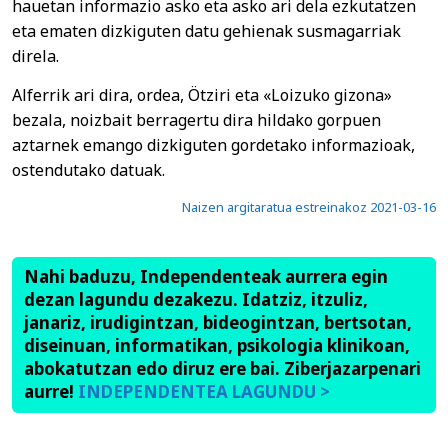
hauetan informazio asko eta asko ari dela ezkutatzen
eta ematen dizkiguten datu gehienak susmagarriak
direla.
Alferrik ari dira, ordea, Ötziri eta «Loizuko gizona»
bezala, noizbait berragertu dira hildako gorpuen
aztarnek emango dizkiguten gordetako informazioak,
ostendutako datuak.
Naizen argitaratua estreinakoz 2021-03-16
Nahi baduzu, Independenteak aurrera egin
dezan lagundu dezakezu. Idatziz, itzuliz,
janariz, irudigintzan, bideogintzan, bertsotan,
diseinuan, informatikan, psikologia klinikoan,
abokatutzan edo diruz ere bai. Ziberjazarpenari
aurre!
INDEPENDENTEA LAGUNDU >