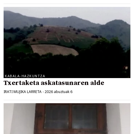
KABALA-HAZKUNTZA
Txertaketa askatasunaren alde
IRATI MUJIKA LARRETA
-
2026 abuztuak 6