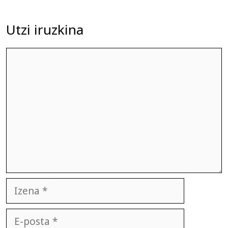
Utzi iruzkina
Iruzkina
Izena
E-
posta