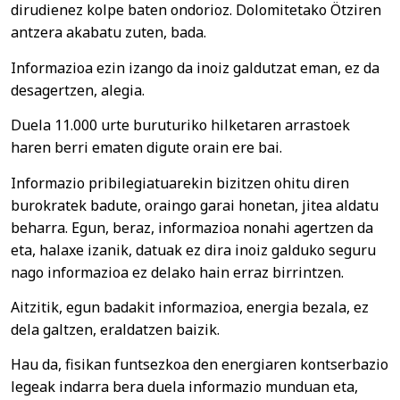
dirudienez kolpe baten ondorioz. Dolomitetako Ötziren
antzera akabatu zuten, bada.
Informazioa ezin izango da inoiz galdutzat eman, ez da
desagertzen, alegia.
Duela 11.000 urte buruturiko hilketaren arrastoek
haren berri ematen digute orain ere bai.
Informazio pribilegiatuarekin bizitzen ohitu diren
burokratek badute, oraingo garai honetan, jitea aldatu
beharra. Egun, beraz, informazioa nonahi agertzen da
eta, halaxe izanik, datuak ez dira inoiz galduko seguru
nago informazioa ez delako hain erraz birrintzen.
Aitzitik, egun badakit informazioa, energia bezala, ez
dela galtzen, eraldatzen baizik.
Hau da, fisikan funtsezkoa den energiaren kontserbazio
legeak indarra bera duela informazio munduan eta,