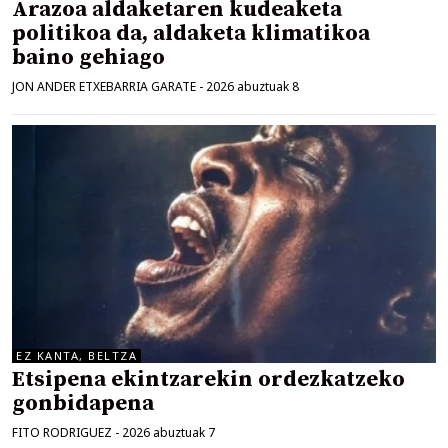
Arazoa aldaketaren kudeaketa
politikoa da, aldaketa klimatikoa
baino gehiago
JON ANDER ETXEBARRIA GARATE
-
2026 abuztuak 8
EZ KANTA, BELTZA
Etsipena ekintzarekin ordezkatzeko
gonbidapena
FITO RODRIGUEZ
-
2026 abuztuak 7