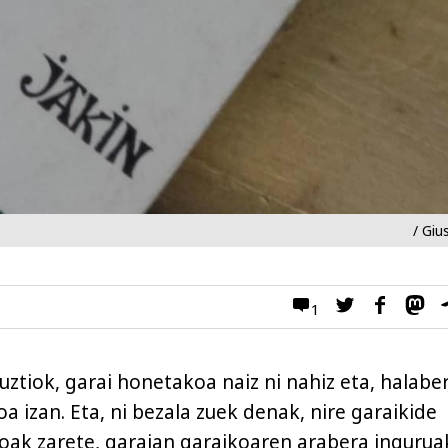
/ Giu
1
ztiok, garai honetakoa naiz ni nahiz eta, halaber
a izan. Eta, ni bezala zuek denak, nire garaikide
oak zarete, garaian garaikoaren arabera ingurua