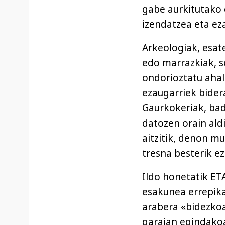
gabe aurkitutako 
izendatzea eta eza
Arkeologiak, esat
edo marrazkiak, s
ondorioztatu ahal 
ezaugarriek bider
Gaurkokeriak, bad
datozen orain ald
aitzitik, denon m
tresna besterik ez
Ildo honetatik ET
esakunea errepika
arabera «bidezkoa
garaian egindakoa