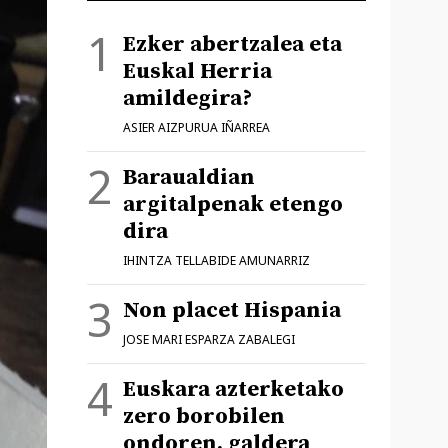
Ezker abertzalea eta
Euskal Herria
amildegira?
ASIER AIZPURUA IÑARREA
Baraualdian
argitalpenak etengo
dira
IHINTZA TELLABIDE AMUNARRIZ
Non placet Hispania
JOSE MARI ESPARZA ZABALEGI
Euskara azterketako
zero borobilen
ondoren, galdera