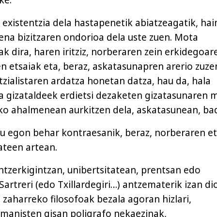
ke.
 existentzia dela hastapenetik abiatzeagatik, hai
na bizitzaren ondorioa dela uste zuen. Mota
k dira, haren iritziz, norberaren zein erkidegoar
n etsaiak eta, beraz, askatasunapren arerio zuze
tzialistaren ardatza honetan datza, hau da, hala
 gizataldeek erdietsi dezaketen gizatasunaren 
ko ahalmenean aurkitzen dela, askatasunean, ba
u egon behar kontraesanik, beraz, norberaren e
ateen artean.
antzerkigintzan, unibertsitatean, prentsan edo
. Sartreri (edo Txillardegiri…) antzematerik izan d
a zaharreko filosofoak bezala agoran hizlari,
manisten gisan poligrafo nekaezinak,