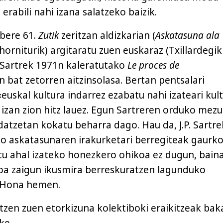
 erabili nahi izana salatzeko baizik.
 bere 61.
Zutik
zeritzan aldizkarian (
Askatasuna ala
horniturik) argitaratu zuen euskaraz (Txillardegik
.P. Sartrek 1971n kaleratutako
Le proces de
n bat zetorren aitzinsolasa. Bertan pentsalari
 «euskal kultura indarrez ezabatu nahi izateari kul
 izan zion hitz lauez. Egun Sartreren orduko mez
datzetan kokatu beharra dago. Hau da, J.P. Sartre
o askatasunaren irakurketari berregiteak gaurk
rtu ahal izateko honezkero ohikoa ez dugun, baina
oa zaigun ikusmira berreskuratzen lagunduko
 Hona hemen.
atzen zuen etorkizuna kolektiboki eraikitzeak bak