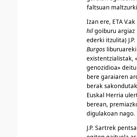
faltsuan maltzurki
Izan ere, ETA V.ak
hil
goiburu argiaz 
ederki itzulita) J
Burgos
liburuareki
existentzialistak,
genozidioa» deitu
bere garaiaren ar
berak sakondutak
Euskal Herria ule
berean, premiazk
digulakoan nago.
J.P. Sartrek pents