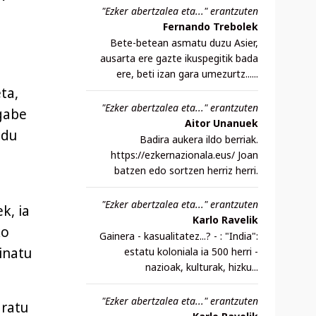
"Ezker abertzalea eta..." erantzuten
Fernando Trebolek
Bete-betean asmatu duzu Asier,
ausarta ere gazte ikuspegitik bada
ere, beti izan gara umezurtz......
ta,
"Ezker abertzalea eta..." erantzuten
 gabe
Aitor Unanuek
 du
Badira aukera ildo berriak.
https://ezkernazionala.eus/ Joan
batzen edo sortzen herriz herri.
"Ezker abertzalea eta..." erantzuten
k, ia
Karlo Ravelik
ko
Gainera - kasualitatez...? - : "India":
inatu
estatu koloniala ia 500 herri -
nazioak, kulturak, hizku...
"Ezker abertzalea eta..." erantzuten
aratu