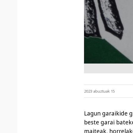
2023 abuztuak 15
Lagun garaikide gu
beste garai bateko
maiteak, horrelak