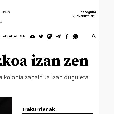
osteguna
2026 abuztuak 6
BARAUALDIA
koa izan zen
a kolonia zapaldua izan dugu eta
Irakurrienak