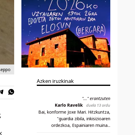
seppo
Azken iruzkinak
"..." erantzuten
Karlo Ravelik
duela 13 ordu
Bai, konforme Joxe Mari. Hitzkuntza,
,
"guardia zibila, inkisizioaren
ordezkoa, Espainiaren muina...
k