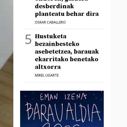
desberdinak
planteatu behar dira
OSKAR CABALLERO
Hustuketa
bezainbesteko
asebetetzea, barauak
ekarritako benetako
altxorra
MIKEL UGARTE