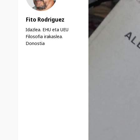
Fito Rodriguez
Idazlea. EHU eta UEU
Filosofia irakaslea.
Donostia