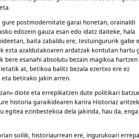
eta.
z, gure postmodernitate garai honetan, orainaldi
 asko edozein gauza esan edo idatz daiteke, hala
ideetan, baita zabaldu ere, testuingururik gabe e
rik ezta azaldutakoaren ardatzak kontutan hartu
ak bere esanahi absolutu bezain magikoa hartzen
tietatik at, betikoa balitz bezala ezertxo ere ez
eta betirako jakin arren.
zan» diote eta errepikatzen dute politikari batzue
re historia garaikidearen karira Historiaz aritze
su egitea ezinbestekoa dela jakinda, hau da, enga
orian soilik, historiaurrean ere, ingurukoari errep