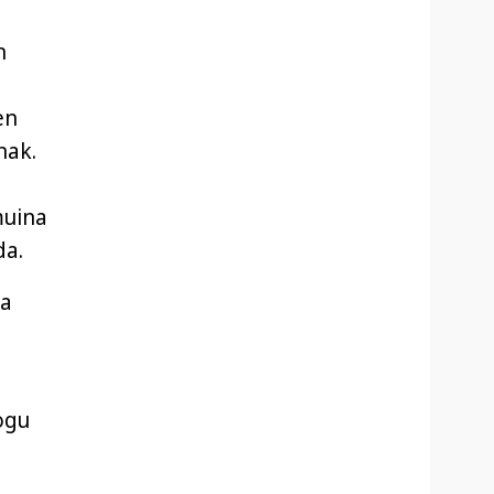
n
en
nak.
muina
da.
ta
iogu