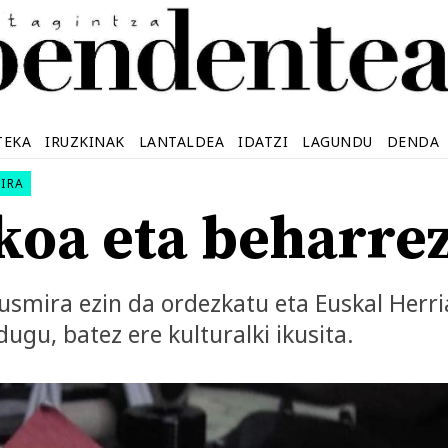
TEKA
IRUZKINAK
LANTALDEA
IDATZI
LAGUNDU
DENDA
IRA
koa eta beharrez
usmira ezin da ordezkatu eta Euskal Herri
dugu, batez ere kulturalki ikusita.