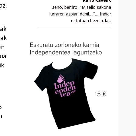
Karlo Ravelik
az,
Beno, berriro, "Mizelio sakona
lurraren azpian dabil….".... Indiar
estatuan bezela: la...
tak
rak
en
ua.
ik
o
»
n