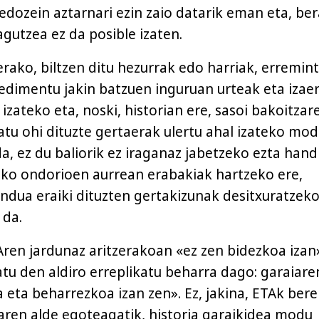
edozein aztarnari ezin zaio datarik eman eta, ber
gutzea ez da posible izaten.
erako, biltzen ditu hezurrak edo harriak, erremin
edimentu jakin batzuen inguruan urteak eta izae
izateko eta, noski, historian ere, sasoi bakoitzar
atu ohi dituzte gertaerak ulertu ahal izateko mod
a, ez du baliorik ez iraganaz jabetzeko ezta hand
iko ondorioen aurrean erabakiak hartzeko ere,
undua eraiki dituzten gertakizunak desitxuratzek
 da.
Aren jardunaz aritzerakoan «ez zen bidezkoa izan
tu den aldiro erreplikatu beharra dago: garaiare
 eta beharrezkoa izan zen». Ez, jakina, ETAk bere
ren alde egoteagatik, historia garaikidea modu