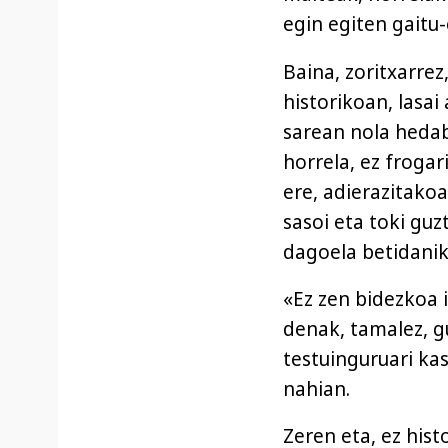
egin egiten gaitu-
Baina, zoritxarre
historikoan, lasai
sarean nola hedab
horrela, ez froga
ere, adierazitako
sasoi eta toki guz
dagoela betidanik 
«Ez zen bidezkoa i
denak, tamalez, gu
testuinguruari ka
nahian.
Zeren eta, ez hist