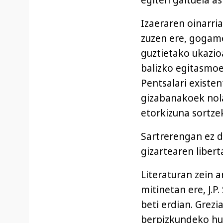
egiten gaituela as
Izaeraren oinarria
zuzen ere, gogame
guztietako ukazioa
balizko egitasmoe
Pentsalari existen
gizabanakoek nola
etorkizuna sortze
Sartrerengan ez d
gizartearen libert
Literaturan zein 
mitinetan ere, J.P
beti erdian. Grezi
berpizkundeko hu