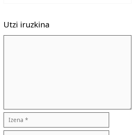
Utzi iruzkina
Iruzkina
Izena
E-