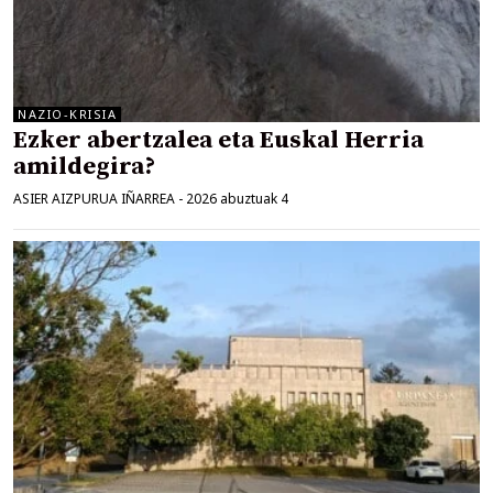
NAZIO-KRISIA
Ezker abertzalea eta Euskal Herria
amildegira?
ASIER AIZPURUA IÑARREA
-
2026 abuztuak 4