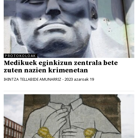
PROTOKOLOAK
Medikuek eginkizun zentrala bete
zuten nazien krimenetan
2023 azaroak 19
IHINTZA TELLABIDE AMUNARRIZ
-