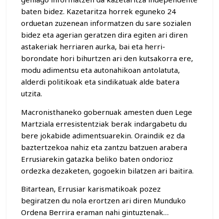
baten bidez. Kazetaritza horrek eguneko 24
orduetan zuzenean informatzen du sare sozialen
bidez eta agerian geratzen dira egiten ari diren
astakeriak herriaren aurka, bai eta herri-
borondate hori bihurtzen ari den kutsakorra ere,
modu adimentsu eta autonahikoan antolatuta,
alderdi politikoak eta sindikatuak alde batera
utzita.
Macronisthaneko gobernuak amesten duen Lege
Martziala erresistentziak berak indargabetu du
bere jokabide adimentsuarekin. Oraindik ez da
baztertzekoa nahiz eta zantzu batzuen arabera
Errusiarekin gatazka beliko baten ondorioz
ordezka dezaketen, gogoekin bilatzen ari baitira.
Bitartean, Errusiar karismatikoak pozez
begiratzen du nola erortzen ari diren Munduko
Ordena Berrira eraman nahi gintuztenak…