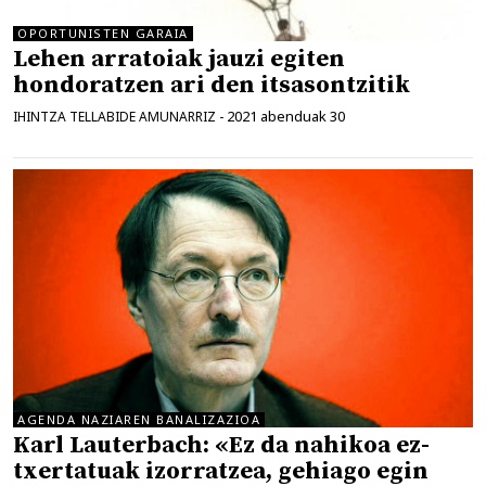
OPORTUNISTEN GARAIA
Lehen arratoiak jauzi egiten
hondoratzen ari den itsasontzitik
2021 abenduak 30
IHINTZA TELLABIDE AMUNARRIZ
-
AGENDA NAZIAREN BANALIZAZIOA
Karl Lauterbach: «Ez da nahikoa ez-
txertatuak izorratzea, gehiago egin