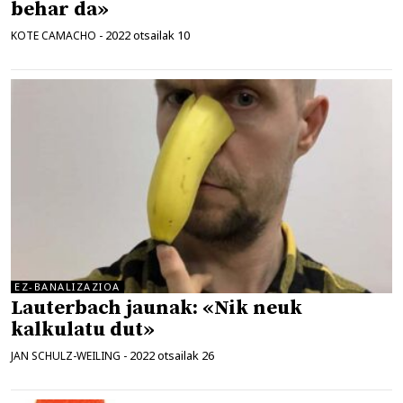
behar da»
2022 otsailak 10
KOTE CAMACHO
-
EZ-BANALIZAZIOA
Lauterbach jaunak: «Nik neuk
kalkulatu dut»
2022 otsailak 26
JAN SCHULZ-WEILING
-