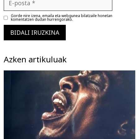
posta
Gorde nire izena, emaila eta webgunea bilatzaile honetan
komentatzen dudan hurrengorako.
Azken artikuluak