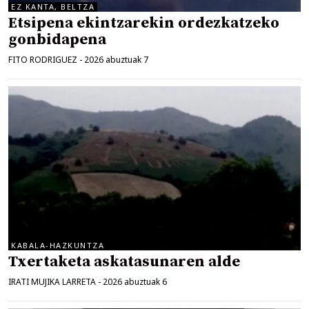
EZ KANTA, BELTZA
Etsipena ekintzarekin ordezkatzeko
gonbidapena
FITO RODRIGUEZ
-
2026 abuztuak 7
KABALA-HAZKUNTZA
Txertaketa askatasunaren alde
IRATI MUJIKA LARRETA
-
2026 abuztuak 6