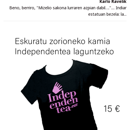
Karlo Ravelik
Beno, berriro, "Mizelio sakona lurraren azpian dabil….".... Indiar
estatuan bezela: la...