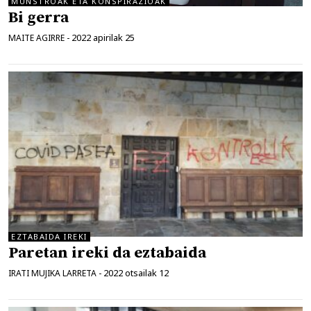
MUNSTROAK ETA KONSPIRAZIOAK
Bi gerra
2022 apirilak 25
MAITE AGIRRE
-
EZTABAIDA IREKI
Paretan ireki da eztabaida
2022 otsailak 12
IRATI MUJIKA LARRETA
-