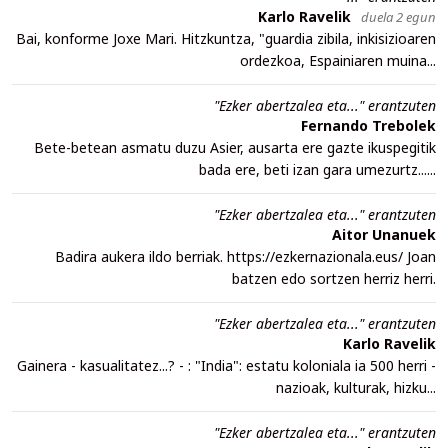
Karlo Ravelik
duela 2 egun
Bai, konforme Joxe Mari. Hitzkuntza, "guardia zibila, inkisizioaren
ordezkoa, Espainiaren muina...
"Ezker abertzalea eta..." erantzuten
Fernando Trebolek
Bete-betean asmatu duzu Asier, ausarta ere gazte ikuspegitik
bada ere, beti izan gara umezurtz......
"Ezker abertzalea eta..." erantzuten
Aitor Unanuek
Badira aukera ildo berriak. https://ezkernazionala.eus/ Joan
batzen edo sortzen herriz herri.
"Ezker abertzalea eta..." erantzuten
Karlo Ravelik
Gainera - kasualitatez...? - : "India": estatu koloniala ia 500 herri -
nazioak, kulturak, hizku...
"Ezker abertzalea eta..." erantzuten