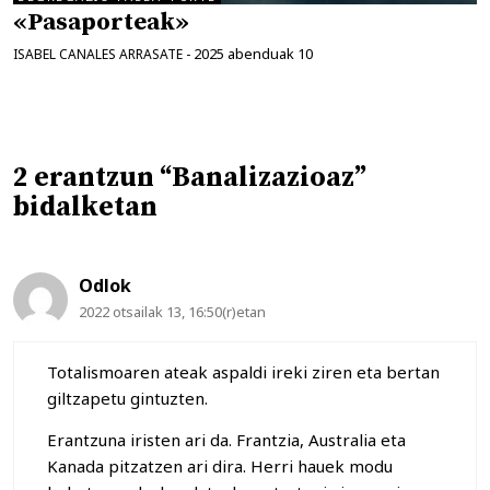
«Pasaporteak»
2025 abenduak 10
ISABEL CANALES ARRASATE
-
2 erantzun “Banalizazioaz”
bidalketan
Odlok
2022 otsailak 13, 16:50(r)etan
Totalismoaren ateak aspaldi ireki ziren eta bertan
giltzapetu gintuzten.
Erantzuna iristen ari da. Frantzia, Australia eta
Kanada pitzatzen ari dira. Herri hauek modu