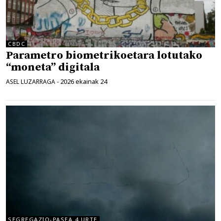
CBDC
Parametro biometrikoetara lotutako
“moneta” digitala
2026 ekainak 24
ASEL LUZARRAGA
-
SEGREGAZIO-PASEA 4 URTE