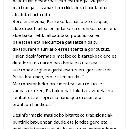
baketsuan desbordatzeko estrategia izugarria
martxan jarri izanak hiru diktadura hauek oina
aldatuta hartu ditu.
Bere erantzuna, Pariseko kasuan atzo eta gaur,
alde erasotzailearen indarkeria ezohikoa izan zen,
alde bakarretik, altxatutako populazioaren
paleatzea eta beldurtzea gauzatzen baitu,
diktaduraren aurkako erresistentzia gorpuztuz.
Haien desinformazio masiboko bitartekoak ere ez
dute lortu Piztiaren basakeria ezkutatzea.
Macronek argi eta garbi esan zuen “gertaeraren
Piztia hor dago, eta iristen ari da…”
Macronistanheko presidenteak aurreikusi ez
zuena zera zen, Piztiak oinak lokatzez zituela eta
zenbat eta errepresio handigoa orduan eta
erantzun handigoa.
Desinformazio masiboko bitarteko tradizionalak
puntirik baxuenean daude eta jendea gero eta
gehiago informatzen da kazetaritza independente