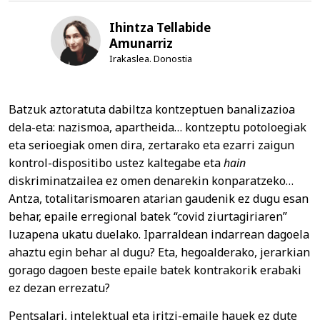
Ihintza Tellabide
Amunarriz
Irakaslea. Donostia
Batzuk aztoratuta dabiltza kontzeptuen banalizazioa
dela-eta: nazismoa, apartheida… kontzeptu potoloegiak
eta serioegiak omen dira, zertarako eta ezarri zaigun
kontrol-dispositibo ustez kaltegabe eta
hain
diskriminatzailea ez omen denarekin konparatzeko…
Antza, totalitarismoaren atarian gaudenik ez dugu esan
behar, epaile erregional batek “covid ziurtagiriaren”
luzapena ukatu duelako. Iparraldean indarrean dagoela
ahaztu egin behar al dugu? Eta, hegoalderako, jerarkian
gorago dagoen beste epaile batek kontrakorik erabaki
ez dezan errezatu?
Pentsalari, intelektual eta iritzi-emaile hauek ez dute