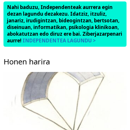
Nahi baduzu, Independenteak aurrera egin
dezan lagundu dezakezu. Idatziz, itzuliz,
janariz, irudigintzan, bideogintzan, bertsotan,
diseinuan, informatikan, psikologia klinikoan,
abokatutzan edo diruz ere bai. Ziberjazarpenari
aurre!
INDEPENDENTEA LAGUNDU >
Honen harira