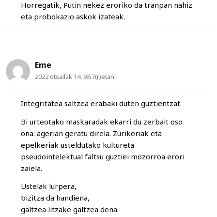
Horregatik, Putin nekez eroriko da tranpan nahiz
eta probokazio askok izateak.
Eme
2022 otsailak 14, 9:57(r)etan
Integritatea saltzea erabaki duten guztientzat.
Bi urteotako maskaradak ekarri du zerbait oso
ona: agerian geratu direla. Zurikeriak eta
epelkeriak usteldutako kultureta
pseudointelektual faltsu guztiei mozorroa erori
zaiela.
Ustelak lurpera,
bizitza da handiena,
galtzea litzake galtzea dena.