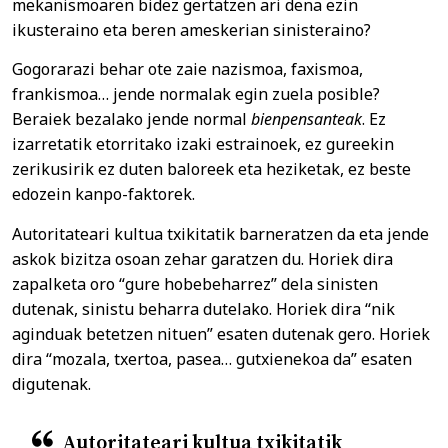
mekanismoaren bidez gertatzen ari dena ezin
ikusteraino eta beren ameskerian sinisteraino?
Gogorarazi behar ote zaie nazismoa, faxismoa,
frankismoa… jende normalak egin zuela posible?
Beraiek bezalako jende normal
bienpensanteak
. Ez
izarretatik etorritako izaki estrainoek, ez gureekin
zerikusirik ez duten baloreek eta heziketak, ez beste
edozein kanpo-faktorek.
Autoritateari kultua txikitatik barneratzen da eta jende
askok bizitza osoan zehar garatzen du. Horiek dira
zapalketa oro “gure hobebeharrez” dela sinisten
dutenak, sinistu beharra dutelako. Horiek dira “nik
aginduak betetzen nituen” esaten dutenak gero. Horiek
dira “mozala, txertoa, pasea… gutxienekoa da” esaten
digutenak.
Autoritateari kultua txikitatik