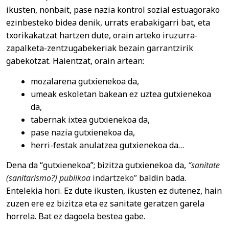
ikusten, nonbait, pase nazia kontrol sozial estuagorako
ezinbesteko bidea denik, urrats erabakigarri bat, eta
txorikakatzat hartzen dute, orain arteko iruzurra-
zapalketa-zentzugabekeriak bezain garrantzirik
gabekotzat. Haientzat, orain artean:
mozalarena gutxienekoa da,
umeak eskoletan bakean ez uztea gutxienekoa
da,
tabernak ixtea gutxienekoa da,
pase nazia gutxienekoa da,
herri-festak anulatzea gutxienekoa da…
Dena da “gutxienekoa”; bizitza gutxienekoa da,
“sanitate
(sanitarismo?) publikoa
indartzeko”
baldin bada.
Entelekia hori. Ez dute ikusten, ikusten ez dutenez, hain
zuzen ere ez bizitza eta ez sanitate geratzen garela
horrela. Bat ez dagoela bestea gabe.