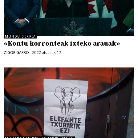
MUNDU BERRIA
«Kontu korronteak ixteko arauak»
2022 otsailak 17
ZIGOR GARRO
-