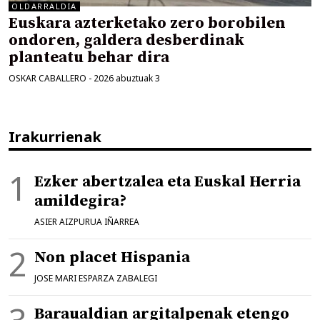
OLDARRALDIA
Euskara azterketako zero borobilen
ondoren, galdera desberdinak
planteatu behar dira
OSKAR CABALLERO
-
2026 abuztuak 3
Irakurrienak
Ezker abertzalea eta Euskal Herria
amildegira?
ASIER AIZPURUA IÑARREA
Non placet Hispania
JOSE MARI ESPARZA ZABALEGI
Baraualdian argitalpenak etengo