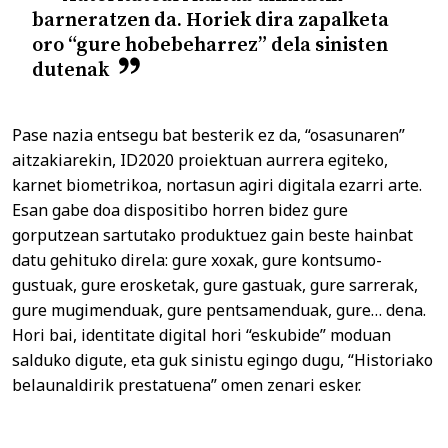
barneratzen da. Horiek dira zapalketa
oro “gure hobebeharrez” dela sinisten
dutenak
Pase nazia entsegu bat besterik ez da, “osasunaren”
aitzakiarekin, ID2020 proiektuan aurrera egiteko,
karnet biometrikoa, nortasun agiri digitala ezarri arte.
Esan gabe doa dispositibo horren bidez gure
gorputzean sartutako produktuez gain beste hainbat
datu gehituko direla: gure xoxak, gure kontsumo-
gustuak, gure erosketak, gure gastuak, gure sarrerak,
gure mugimenduak, gure pentsamenduak, gure… dena.
Hori bai, identitate digital hori “eskubide” moduan
salduko digute, eta guk sinistu egingo dugu, “Historiako
belaunaldirik prestatuena” omen zenari esker.