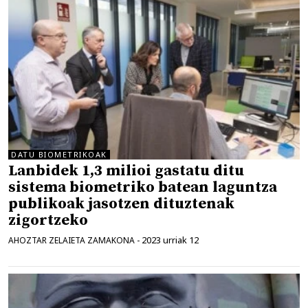
DATU BIOMETRIKOAK
Lanbidek 1,3 milioi gastatu ditu
sistema biometriko batean laguntza
publikoak jasotzen dituztenak
zigortzeko
2023 urriak 12
AHOZTAR ZELAIETA ZAMAKONA
-