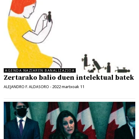
AGENDA NAZIAREN BANALIZAZIOA
Zertarako balio duen intelektual batek
2022 martxoak 11
ALEJANDRO F. ALDASORO
-