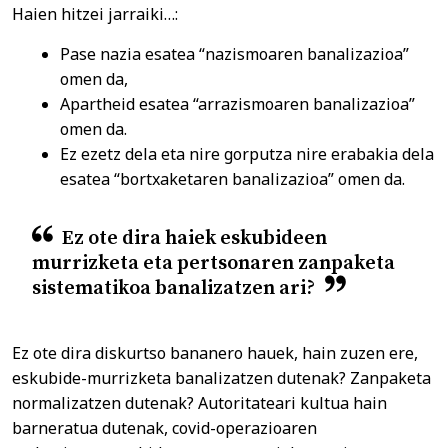
Haien hitzei jarraiki…:
Pase nazia esatea “nazismoaren banalizazioa”
omen da,
Apartheid esatea “arrazismoaren banalizazioa”
omen da.
Ez ezetz dela eta nire gorputza nire erabakia dela
esatea “bortxaketaren banalizazioa” omen da.
Ez ote dira haiek eskubideen
murrizketa eta pertsonaren zanpaketa
sistematikoa banalizatzen ari?
Ez ote dira diskurtso bananero hauek, hain zuzen ere,
eskubide-murrizketa banalizatzen dutenak? Zanpaketa
normalizatzen dutenak? Autoritateari kultua hain
barneratua dutenak, covid-operazioaren