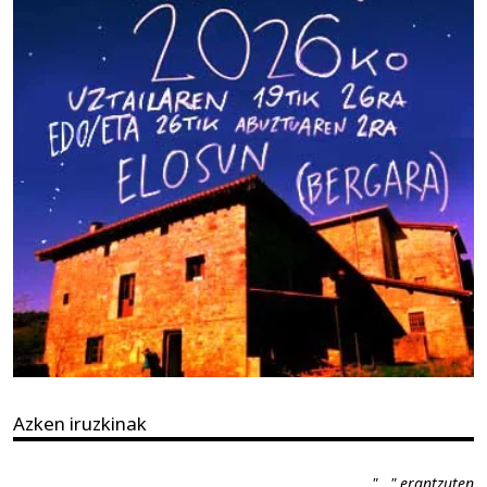
Azken iruzkinak
"..." erantzuten