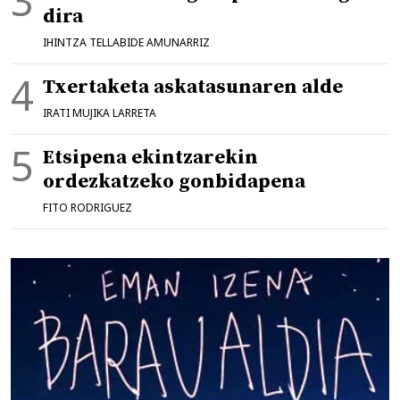
dira
IHINTZA TELLABIDE AMUNARRIZ
Txertaketa askatasunaren alde
IRATI MUJIKA LARRETA
Etsipena ekintzarekin
ordezkatzeko gonbidapena
FITO RODRIGUEZ