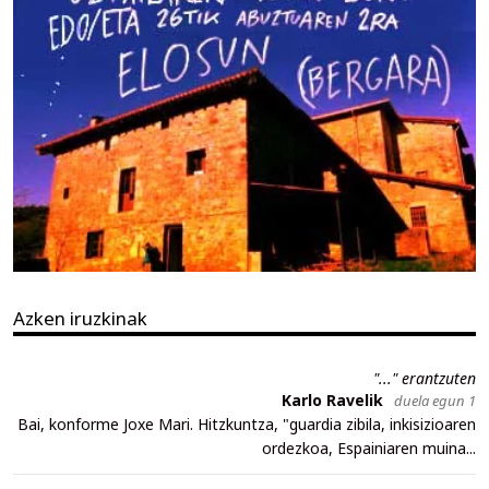
Azken iruzkinak
"..." erantzuten
Karlo Ravelik
duela egun 1
Bai, konforme Joxe Mari. Hitzkuntza, "guardia zibila, inkisizioaren
ordezkoa, Espainiaren muina...