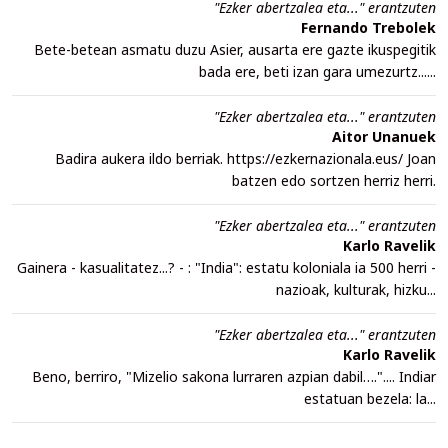
"Ezker abertzalea eta..." erantzuten
Fernando Trebolek
Bete-betean asmatu duzu Asier, ausarta ere gazte ikuspegitik
bada ere, beti izan gara umezurtz......
"Ezker abertzalea eta..." erantzuten
Aitor Unanuek
Badira aukera ildo berriak. https://ezkernazionala.eus/ Joan
batzen edo sortzen herriz herri.
"Ezker abertzalea eta..." erantzuten
Karlo Ravelik
Gainera - kasualitatez...? - : "India": estatu koloniala ia 500 herri -
nazioak, kulturak, hizku...
"Ezker abertzalea eta..." erantzuten
Karlo Ravelik
Beno, berriro, "Mizelio sakona lurraren azpian dabil….".... Indiar
estatuan bezela: la...