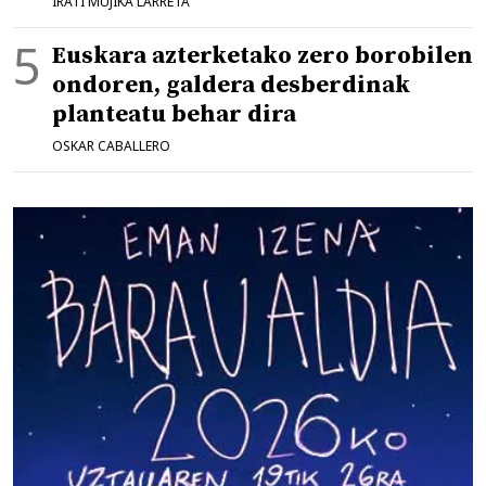
IRATI MUJIKA LARRETA
Euskara azterketako zero borobilen
ondoren, galdera desberdinak
planteatu behar dira
OSKAR CABALLERO