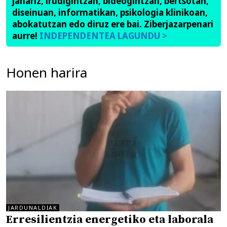
janariz, irudigintzan, bideogintzan, bertsotan,
diseinuan, informatikan, psikologia klinikoan,
abokatutzan edo diruz ere bai. Ziberjazarpenari
aurre!
INDEPENDENTEA LAGUNDU >
Honen harira
JARDUNALDIAK
Erresilientzia energetiko eta laborala