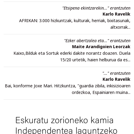
"Etsipena ekintzarekin..." erantzuten
Karlo Ravelik
AFRIKAN: 3.000 hizkuntzak, kulturak, herriak, bixitasunak,
altxorrak...
"Ezker abertzalea eta..." erantzuten
Maite Arandigoien Leorzak
Kaixo,Bilduk eta Sortuk ederki dakite norantz doazen. Duela
15/20 urtetik, haien helburua da es...
"..." erantzuten
Karlo Ravelik
Bai, konforme Joxe Mari. Hitzkuntza, "guardia zibila, inkisizioaren
ordezkoa, Espainiaren muina...