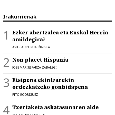
Irakurrienak
Ezker abertzalea eta Euskal Herria
amildegira?
ASIER AIZPURUA IÑARREA
Non placet Hispania
JOSE MARI ESPARZA ZABALEGI
Etsipena ekintzarekin
ordezkatzeko gonbidapena
FITO RODRIGUEZ
Txertaketa askatasunaren alde
IRATI MUJIKA LARRETA