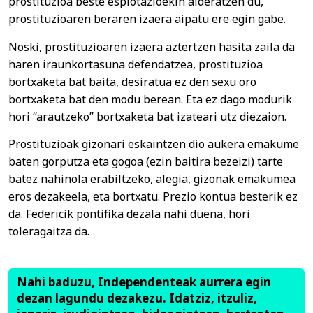
prostituzioa beste esplotazioekin alderatzen du,
prostituzioaren beraren izaera aipatu ere egin gabe.
Noski, prostituzioaren izaera aztertzen hasita zaila da
haren iraunkortasuna defendatzea, prostituzioa
bortxaketa bat baita, desiratua ez den sexu oro
bortxaketa bat den modu berean. Eta ez dago modurik
hori “arautzeko” bortxaketa bat izateari utz diezaion.
Prostituzioak gizonari eskaintzen dio aukera emakume
baten gorputza eta gogoa (ezin baitira bezeizi) tarte
batez nahinola erabiltzeko, alegia, gizonak emakumea
eros dezakeela, eta bortxatu. Prezio kontua besterik ez
da. Federicik pontifika dezala nahi duena, hori
toleragaitza da.
Nahi baduzu, Independenteak aurrera egin
dezan lagundu dezakezu. Idatziz, itzuliz,