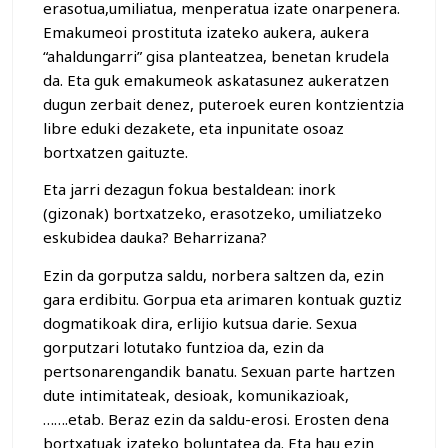
erasotua,umiliatua, menperatua izate onarpenera.
Emakumeoi prostituta izateko aukera, aukera
“ahaldungarri” gisa planteatzea, benetan krudela
da. Eta guk emakumeok askatasunez aukeratzen
dugun zerbait denez, puteroek euren kontzientzia
libre eduki dezakete, eta inpunitate osoaz
bortxatzen gaituzte.
Eta jarri dezagun fokua bestaldean: inork
(gizonak) bortxatzeko, erasotzeko, umiliatzeko
eskubidea dauka? Beharrizana?
Ezin da gorputza saldu, norbera saltzen da, ezin
gara erdibitu. Gorpua eta arimaren kontuak guztiz
dogmatikoak dira, erlijio kutsua darie. Sexua
gorputzari lotutako funtzioa da, ezin da
pertsonarengandik banatu. Sexuan parte hartzen
dute intimitateak, desioak, komunikazioak,
…….etab. Beraz ezin da saldu-erosi. Erosten dena
bortxatuak izateko boluntatea da. Eta hau ezin