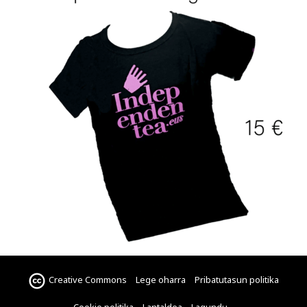
Creative Commons
Lege oharra
Pribatutasun politika