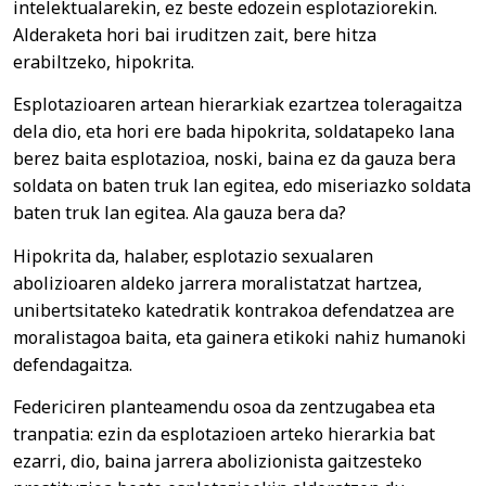
intelektualarekin, ez beste edozein esplotaziorekin.
Alderaketa hori bai iruditzen zait, bere hitza
erabiltzeko, hipokrita.
Esplotazioaren artean hierarkiak ezartzea toleragaitza
dela dio, eta hori ere bada hipokrita, soldatapeko lana
berez baita esplotazioa, noski, baina ez da gauza bera
soldata on baten truk lan egitea, edo miseriazko soldata
baten truk lan egitea. Ala gauza bera da?
Hipokrita da, halaber, esplotazio sexualaren
abolizioaren aldeko jarrera moralistatzat hartzea,
unibertsitateko katedratik kontrakoa defendatzea are
moralistagoa baita, eta gainera etikoki nahiz humanoki
defendagaitza.
Federiciren planteamendu osoa da zentzugabea eta
tranpatia: ezin da esplotazioen arteko hierarkia bat
ezarri, dio, baina jarrera abolizionista gaitzesteko