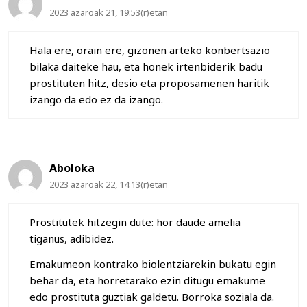
2023 azaroak 21, 19:53(r)etan
Hala ere, orain ere, gizonen arteko konbertsazio
bilaka daiteke hau, eta honek irtenbiderik badu
prostituten hitz, desio eta proposamenen haritik
izango da edo ez da izango.
Aboloka
2023 azaroak 22, 14:13(r)etan
Prostitutek hitzegin dute: hor daude amelia
tiganus, adibidez.
Emakumeon kontrako biolentziarekin bukatu egin
behar da, eta horretarako ezin ditugu emakume
edo prostituta guztiak galdetu. Borroka soziala da.