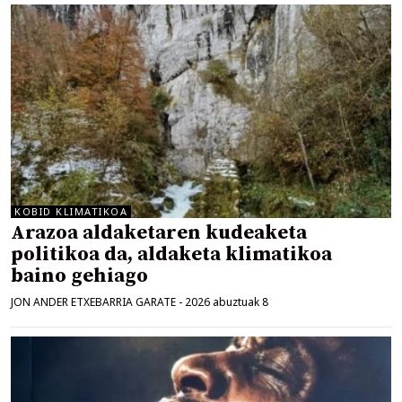
KOBID KLIMATIKOA
Arazoa aldaketaren kudeaketa
politikoa da, aldaketa klimatikoa
baino gehiago
JON ANDER ETXEBARRIA GARATE
-
2026 abuztuak 8