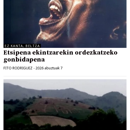
EZ KANTA, BELTZA
Etsipena ekintzarekin ordezkatzeko
gonbidapena
FITO RODRIGUEZ
-
2026 abuztuak 7