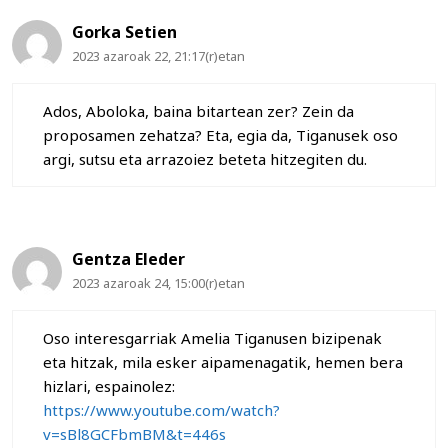
Gorka Setien
2023 azaroak 22, 21:17(r)etan
Ados, Aboloka, baina bitartean zer? Zein da
proposamen zehatza? Eta, egia da, Tiganusek oso
argi, sutsu eta arrazoiez beteta hitzegiten du.
Gentza Eleder
2023 azaroak 24, 15:00(r)etan
Oso interesgarriak Amelia Tiganusen bizipenak
eta hitzak, mila esker aipamenagatik, hemen bera
hizlari, espainolez:
https://www.youtube.com/watch?
v=sBl8GCFbmBM&t=446s