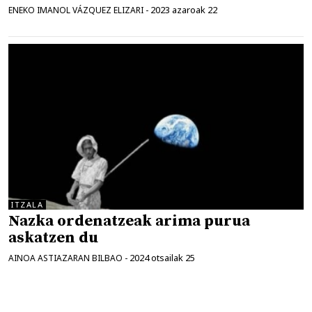
2023 azaroak 22
ENEKO IMANOL VÁZQUEZ ELIZARI
-
ITZALA
Nazka ordenatzeak arima purua
askatzen du
2024 otsailak 25
AINOA ASTIAZARAN BILBAO
-