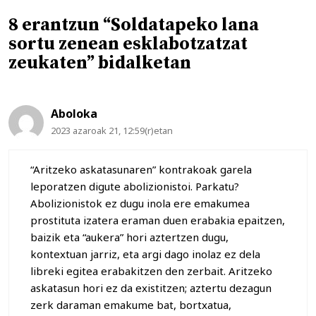
8 erantzun “Soldatapeko lana
sortu zenean esklabotzatzat
zeukaten” bidalketan
Aboloka
2023 azaroak 21, 12:59(r)etan
“Aritzeko askatasunaren” kontrakoak garela
leporatzen digute abolizionistoi. Parkatu?
Abolizionistok ez dugu inola ere emakumea
prostituta izatera eraman duen erabakia epaitzen,
baizik eta “aukera” hori aztertzen dugu,
kontextuan jarriz, eta argi dago inolaz ez dela
libreki egitea erabakitzen den zerbait. Aritzeko
askatasun hori ez da existitzen; aztertu dezagun
zerk daraman emakume bat, bortxatua,