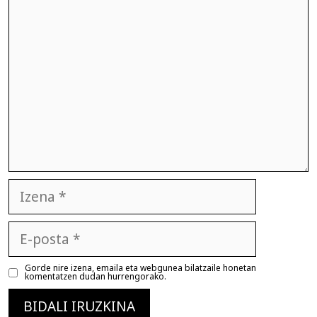
Iruzkina
Izena
E-
posta
Gorde nire izena, emaila eta webgunea bilatzaile honetan
komentatzen dudan hurrengorako.