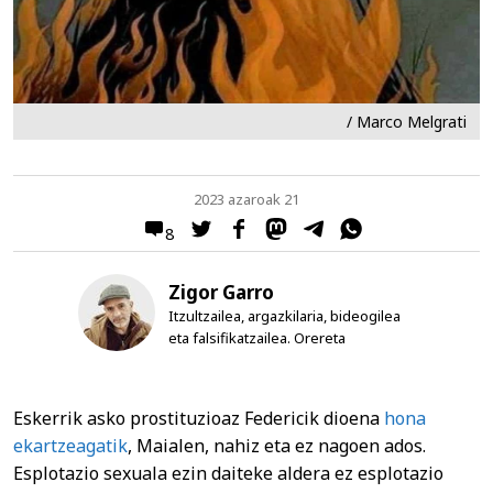
/ Marco Melgrati
2023 azaroak 21
8
Zigor Garro
Itzultzailea, argazkilaria, bideogilea
eta falsifikatzailea. Orereta
Eskerrik asko prostituzioaz Federicik dioena
hona
ekartzeagatik
, Maialen, nahiz eta ez nagoen ados.
Esplotazio sexuala ezin daiteke aldera ez esplotazio