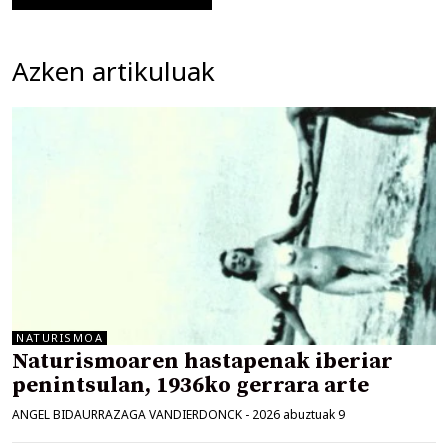
Azken artikuluak
NATURISMOA
Naturismoaren hastapenak iberiar
penintsulan, 1936ko gerrara arte
ANGEL BIDAURRAZAGA VANDIERDONCK
-
2026 abuztuak 9