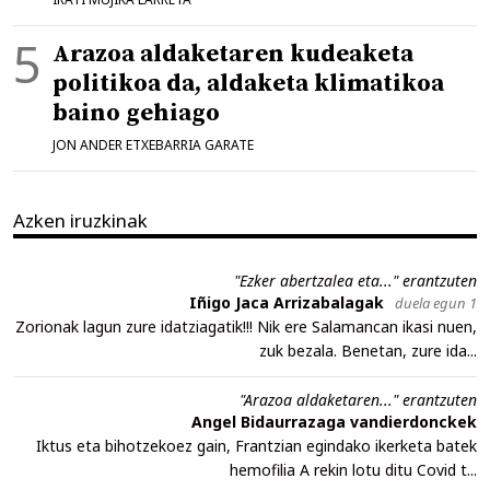
Arazoa aldaketaren kudeaketa
politikoa da, aldaketa klimatikoa
baino gehiago
JON ANDER ETXEBARRIA GARATE
Azken iruzkinak
"Ezker abertzalea eta..." erantzuten
Iñigo Jaca Arrizabalagak
duela egun 1
Zorionak lagun zure idatziagatik!!! Nik ere Salamancan ikasi nuen,
zuk bezala. Benetan, zure ida...
"Arazoa aldaketaren..." erantzuten
Angel Bidaurrazaga vandierdonckek
Iktus eta bihotzekoez gain, Frantzian egindako ikerketa batek
hemofilia A rekin lotu ditu Covid t...