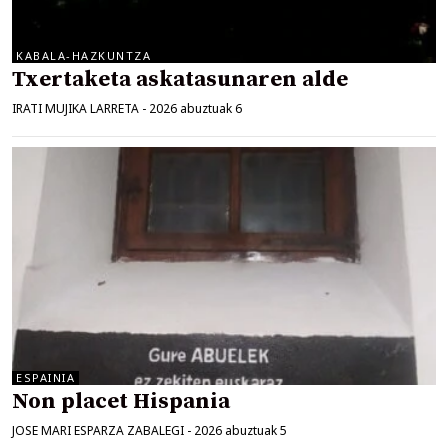
KABALA-HAZKUNTZA
Txertaketa askatasunaren alde
IRATI MUJIKA LARRETA
-
2026 abuztuak 6
ESPAINIA
Non placet Hispania
JOSE MARI ESPARZA ZABALEGI
-
2026 abuztuak 5