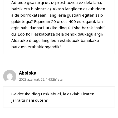
Adibide gisa (argi utziz prostituzioa ez dela lana,
baizik eta biolentzia); Akaso langileen eskubideen
alde borrokatzean, langileria guztiari egiten zaio
galdetegia? Egunean 20 orduz 400 eurogaitik lan
egin nahi duenari, utziko diogu? Eske berak “nahi”
du. Edo hori esklabutza dela denok daukagu argi?
Aldatuko ditugu langileon estatutuak banakako
batzuen erabakiengandik?
Aboloka
2023 azaroak 22, 14:32(r)etan
Galdetuko diegu esklabuei, ia esklabu izaten
jarraitu nahi duten?