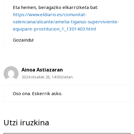
Eta hemen, beragazko elkarrizketa bat:
https://www.eldiario.es/comunitat-
valenciana/alicante/amelia-tiganus-superviviente-
equipare-prostitucion_1_1301403.html
Gozaindu!
Ainoa Astiazaran
2024 otsailak 26, 14:03(r)etan
Oso ona. Eskerrik asko.
Utzi iruzkina