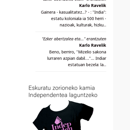
Karlo Ravelik
Gainera - kasualitatez...? - : "India":
estatu koloniala ia 500 herri -
nazioak, kulturak, hizku...
"Ezker abertzalea eta..." erantzuten
Karlo Ravelik
Beno, berriro, "Mizelio sakona
lurraren azpian dabil….".... Indiar
estatuan bezela: la...