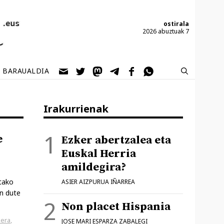
ostirala
2026 abuztuak 7
BARAUALDIA
Irakurrienak
e
Ezker abertzalea eta
Euskal Herria
amildegira?
tako
ASIER AIZPURUA IÑARREA
en dute
Non placet Hispania
oera
,
JOSE MARI ESPARZA ZABALEGI