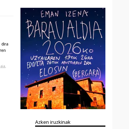
 dira
ren
aia
,
Azken iruzkinak