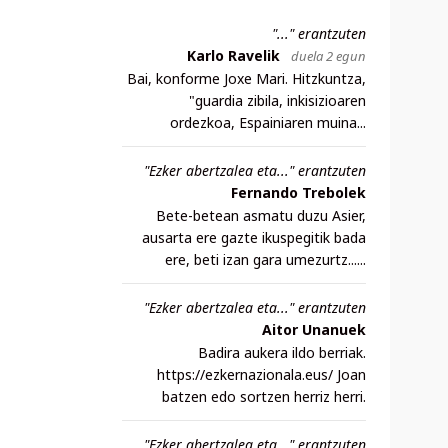
"..." erantzuten
Karlo Ravelik
duela 2 egun
Bai, konforme Joxe Mari. Hitzkuntza,
"guardia zibila, inkisizioaren
ordezkoa, Espainiaren muina...
"Ezker abertzalea eta..." erantzuten
Fernando Trebolek
Bete-betean asmatu duzu Asier,
ausarta ere gazte ikuspegitik bada
ere, beti izan gara umezurtz......
"Ezker abertzalea eta..." erantzuten
Aitor Unanuek
Badira aukera ildo berriak.
https://ezkernazionala.eus/ Joan
batzen edo sortzen herriz herri.
"Ezker abertzalea eta..." erantzuten