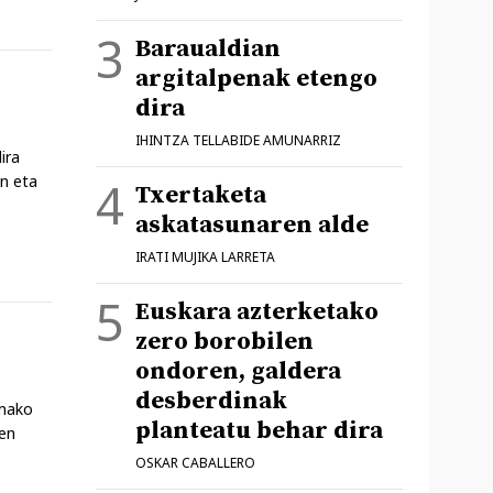
Baraualdian
argitalpenak etengo
dira
IHINTZA TELLABIDE AMUNARRIZ
ira
in eta
Txertaketa
askatasunaren alde
IRATI MUJIKA LARRETA
Euskara azterketako
zero borobilen
ondoren, galdera
desberdinak
omako
planteatu behar dira
ren
OSKAR CABALLERO