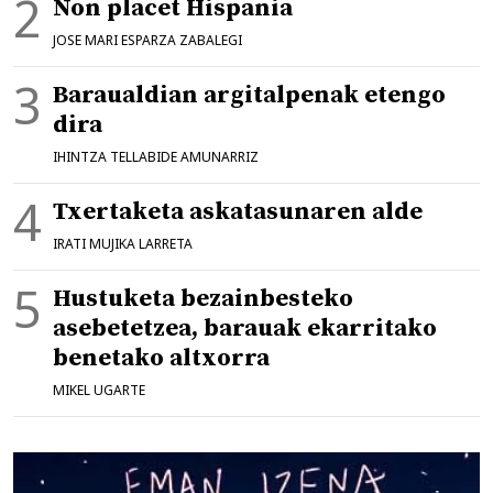
Non placet Hispania
JOSE MARI ESPARZA ZABALEGI
Baraualdian argitalpenak etengo
dira
IHINTZA TELLABIDE AMUNARRIZ
Txertaketa askatasunaren alde
IRATI MUJIKA LARRETA
Hustuketa bezainbesteko
asebetetzea, barauak ekarritako
benetako altxorra
MIKEL UGARTE