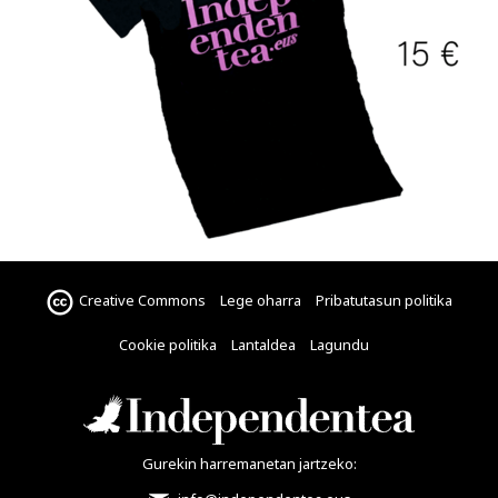
Creative Commons
Lege oharra
Pribatutasun politika
Cookie politika
Lantaldea
Lagundu
Gurekin harremanetan jartzeko: