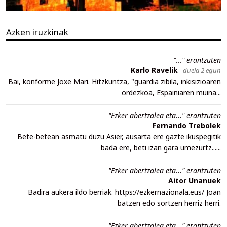
Azken iruzkinak
"..." erantzuten
Karlo Ravelik
duela 2 egun
Bai, konforme Joxe Mari. Hitzkuntza, "guardia zibila, inkisizioaren
ordezkoa, Espainiaren muina...
"Ezker abertzalea eta..." erantzuten
Fernando Trebolek
Bete-betean asmatu duzu Asier, ausarta ere gazte ikuspegitik
bada ere, beti izan gara umezurtz......
"Ezker abertzalea eta..." erantzuten
Aitor Unanuek
Badira aukera ildo berriak. https://ezkernazionala.eus/ Joan
batzen edo sortzen herriz herri.
"Ezker abertzalea eta..." erantzuten