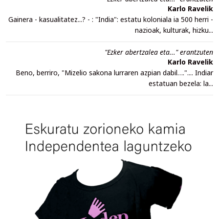
Karlo Ravelik
Gainera - kasualitatez...? - : "India": estatu koloniala ia 500 herri -
nazioak, kulturak, hizku...
"Ezker abertzalea eta..." erantzuten
Karlo Ravelik
Beno, berriro, "Mizelio sakona lurraren azpian dabil….".... Indiar
estatuan bezela: la...