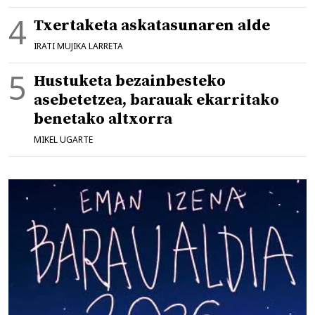
Txertaketa askatasunaren alde
IRATI MUJIKA LARRETA
Hustuketa bezainbesteko
asebetetzea, barauak ekarritako
benetako altxorra
MIKEL UGARTE