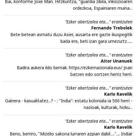
Bai, konforme Joxe Mari. Hitzkuntza, "guardia zibila, inkisizioaren
ordezkoa, Espainiaren muina...
"Ezker abertzalea eta..." erantzuten
Fernando Trebolek
Bete-betean asmatu duzu Asier, ausarta ere gazte ikuspegitik
bada ere, beti izan gara umezurtz......
"Ezker abertzalea eta..." erantzuten
Aitor Unanuek
Badira aukera ildo berriak. https://ezkernazionala.eus/ Joan
batzen edo sortzen herriz herri.
"Ezker abertzalea eta..." erantzuten
Karlo Ravelik
Gainera - kasualitatez...? - : "India": estatu koloniala ia 500 herri -
nazioak, kulturak, hizku...
"Ezker abertzalea eta..." erantzuten
Karlo Ravelik
Beno, berriro, "Mizelio sakona lurraren azpian dabil….".... Indiar