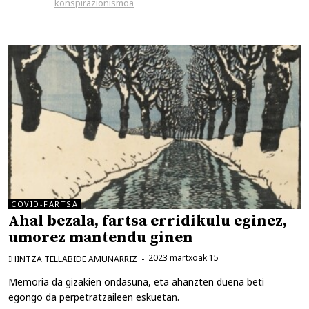
konspirazionismoa
COVID-FARTSA
Ahal bezala, fartsa erridikulu eginez,
umorez mantendu ginen
2023 martxoak 15
IHINTZA TELLABIDE AMUNARRIZ
Memoria da gizakien ondasuna, eta ahanzten duena beti
egongo da perpetratzaileen eskuetan.