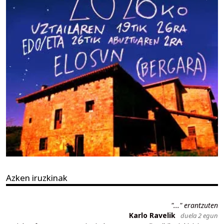
Azken iruzkinak
"..." erantzuten
Karlo Ravelik
duela 2 egun