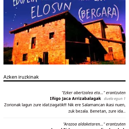
Azken iruzkinak
"Ezker abertzalea eta..." erantzuten
Iñigo Jaca Arrizabalagak
duela egun 1
Zorionak lagun zure idatziagatik!!! Nik ere Salamancan ikasi nuen,
zuk bezala. Benetan, zure ida...
"Arazoa aldaketaren..." erantzuten