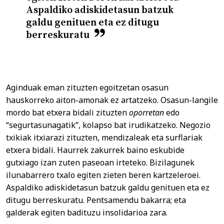
Aspaldiko adiskidetasun batzuk
galdu genituen eta ez ditugu
berreskuratu
Aginduak eman zituzten egoitzetan osasun
hauskorreko aiton-amonak ez artatzeko. Osasun-langile
mordo bat etxera bidali zituzten
oporretan
edo
“segurtasunagatik”, kolapso bat irudikatzeko. Negozio
txikiak itxiarazi zituzten, mendizaleak eta surflariak
etxera bidali. Haurrek zakurrek baino eskubide
gutxiago izan zuten paseoan irteteko. Bizilagunek
ilunabarrero txalo egiten zieten beren kartzeleroei.
Aspaldiko adiskidetasun batzuk galdu genituen eta ez
ditugu berreskuratu. Pentsamendu bakarra; eta
galderak egiten badituzu insolidarioa zara.