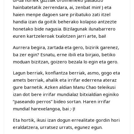
di-da horiek guztiak oroimeneko pasadizo
hainbatetatik zerrendara, ai, zenbat min! ) eta
haien menpe dagoen sare pribatuko zati itzel
handia izan da goitik beherako kolapso antzezte
honetako bide nagusia. Bizilagunak ilunabarrero
euren kartzeleroak txalotzen jarri arte, bai!
Aurrera begira, zartada eta gero, bizirik garenez,
ba zer egin? Esnatu, erne ibili eta birjaio, betiko
moduan bizitzan, goizero bezala lo egin eta gero.
Lagun berriak, konfiantza berriak, asmo, gogo eta
amets berriak, ahalik eta irrifar ederrena ateraz
gure barnetik. Azken aldian Manu Chao teleikusi
izan dot bere irrifar mundialaz bitxialdian eginiko
“paseando perros” bideo sortan. Haren irrifar
mundial harexelangoa, bai ;-)!
Eta hortik, ikusi izan dogun errealitate gordin hori
eraldatzera, urratsez urrats, egunez egun.