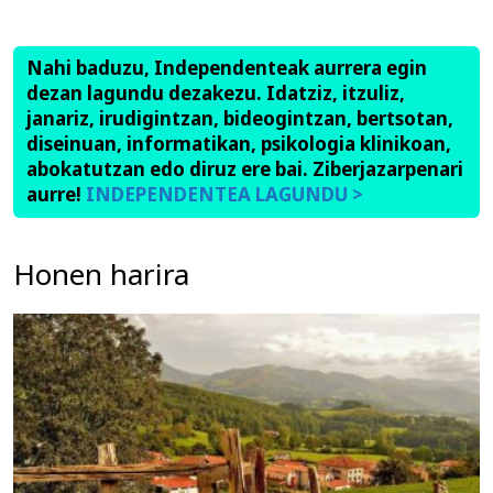
Nahi baduzu, Independenteak aurrera egin
dezan lagundu dezakezu. Idatziz, itzuliz,
janariz, irudigintzan, bideogintzan, bertsotan,
diseinuan, informatikan, psikologia klinikoan,
abokatutzan edo diruz ere bai. Ziberjazarpenari
aurre!
INDEPENDENTEA LAGUNDU >
Honen harira