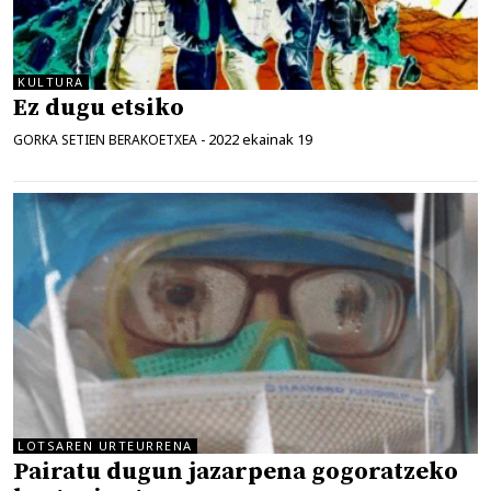
KULTURA
Ez dugu etsiko
2022 ekainak 19
GORKA SETIEN BERAKOETXEA
-
LOTSAREN URTEURRENA
Pairatu dugun jazarpena gogoratzeko