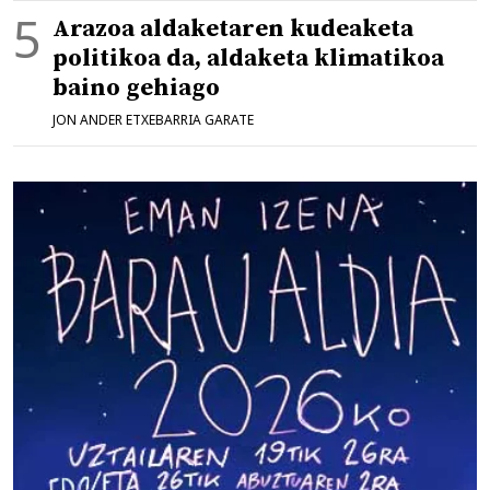
Arazoa aldaketaren kudeaketa
politikoa da, aldaketa klimatikoa
baino gehiago
JON ANDER ETXEBARRIA GARATE