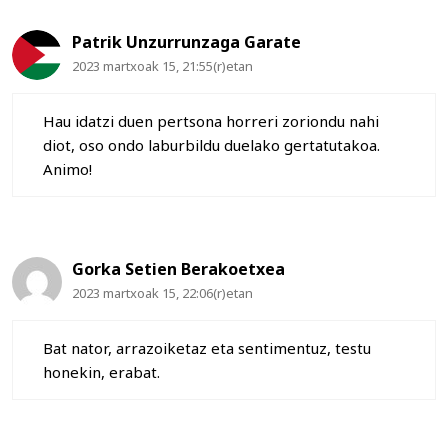
Patrik Unzurrunzaga Garate
2023 martxoak 15, 21:55(r)etan
Hau idatzi duen pertsona horreri zoriondu nahi
diot, oso ondo laburbildu duelako gertatutakoa.
Animo!
Gorka Setien Berakoetxea
2023 martxoak 15, 22:06(r)etan
Bat nator, arrazoiketaz eta sentimentuz, testu
honekin, erabat.