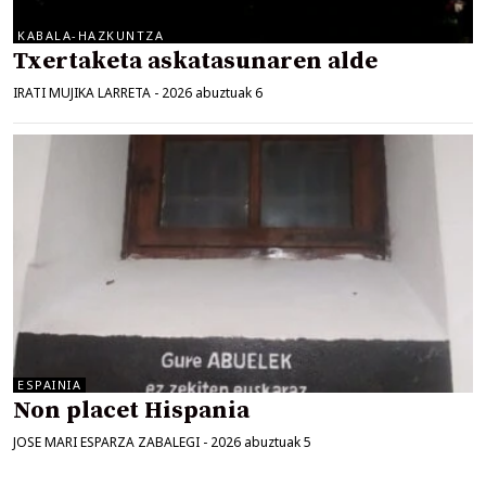
KABALA-HAZKUNTZA
Txertaketa askatasunaren alde
IRATI MUJIKA LARRETA
-
2026 abuztuak 6
ESPAINIA
Non placet Hispania
JOSE MARI ESPARZA ZABALEGI
-
2026 abuztuak 5