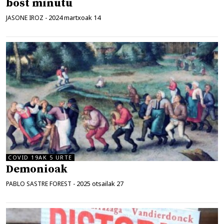
bost minutu
2024 martxoak 14
JASONE IROZ
-
COVID 19AK 5 URTE
Demonioak
2025 otsailak 27
PABLO SASTRE FOREST
-