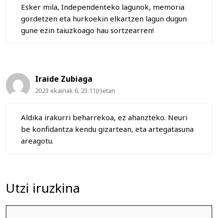
Esker mila, Independenteko lagunok, memoria
gordetzen eta hurkoekin elkartzen lagun dugun
gune ezin taiuzkoago hau sortzearren!
Iraide Zubiaga
2023 ekainak 6, 23:11(r)etan
Aldika irakurri beharrekoa, ez ahanzteko. Neuri
be konfidantza kendu gizartean, eta artegatasuna
areagotu.
Utzi iruzkina
Iruzkina