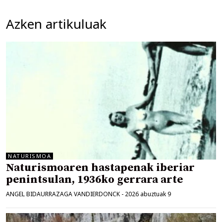
Azken artikuluak
NATURISMOA
Naturismoaren hastapenak iberiar
penintsulan, 1936ko gerrara arte
ANGEL BIDAURRAZAGA VANDIERDONCK
-
2026 abuztuak 9