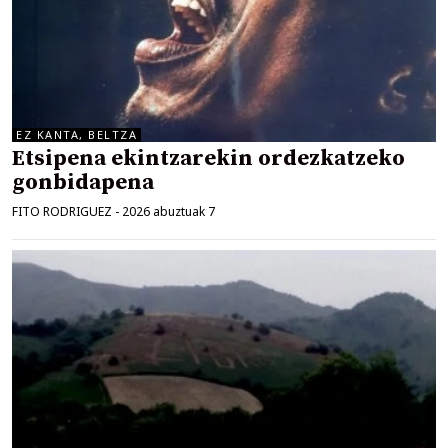
EZ KANTA, BELTZA
Etsipena ekintzarekin ordezkatzeko
gonbidapena
FITO RODRIGUEZ
-
2026 abuztuak 7