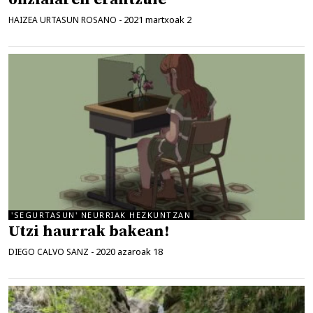
2021 martxoak 2
HAIZEA URTASUN ROSANO
-
'SEGURTASUN' NEURRIAK HEZKUNTZAN
Utzi haurrak bakean!
2020 azaroak 18
DIEGO CALVO SANZ
-