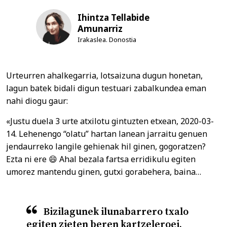
Ihintza Tellabide
Amunarriz
Irakaslea. Donostia
Urteurren ahalkegarria, lotsaizuna dugun honetan,
lagun batek bidali digun testuari zabalkundea eman
nahi diogu gaur:
«Justu duela 3 urte atxilotu gintuzten etxean, 2020-03-
14. Lehenengo “olatu” hartan lanean jarraitu genuen
jendaurreko langile gehienak hil ginen, gogoratzen?
Ezta ni ere 😄 Ahal bezala fartsa erridikulu egiten
umorez mantendu ginen, gutxi gorabehera, baina…
Bizilagunek ilunabarrero txalo
egiten zieten beren kartzeleroei.