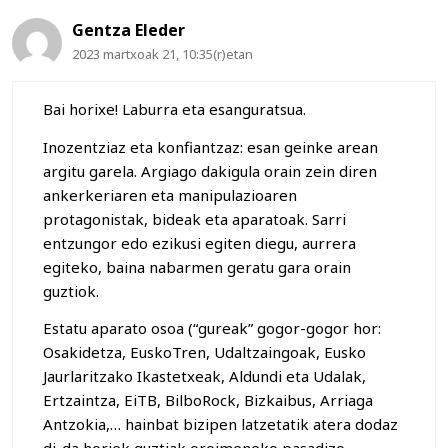
Gentza Eleder
2023 martxoak 21, 10:35(r)etan
Bai horixe! Laburra eta esanguratsua.
Inozentziaz eta konfiantzaz: esan geinke arean
argitu garela. Argiago dakigula orain zein diren
ankerkeriaren eta manipulazioaren
protagonistak, bideak eta aparatoak. Sarri
entzungor edo ezikusi egiten diegu, aurrera
egiteko, baina nabarmen geratu gara orain
guztiok.
Estatu aparato osoa (“gureak” gogor-gogor hor:
Osakidetza, EuskoTren, Udaltzaingoak, Eusko
Jaurlaritzako Ikastetxeak, Aldundi eta Udalak,
Ertzaintza, EiTB, BilboRock, Bizkaibus, Arriaga
Antzokia,… hainbat bizipen latzetatik atera dodaz