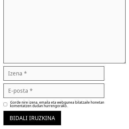
Izena
E-
posta
Gorde nire izena, emaila eta webgunea bilatzaile honetan
komentatzen dudan hurrengorako.