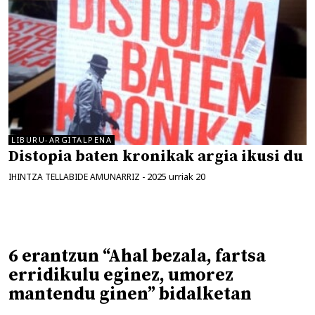
LIBURU-ARGITALPENA
Distopia baten kronikak argia ikusi du
2025 urriak 20
IHINTZA TELLABIDE AMUNARRIZ
-
6 erantzun “Ahal bezala, fartsa
erridikulu eginez, umorez
mantendu ginen” bidalketan