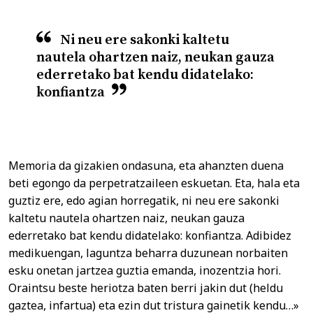
Ni neu ere sakonki kaltetu
nautela ohartzen naiz, neukan gauza
ederretako bat kendu didatelako:
konfiantza
Memoria da gizakien ondasuna, eta ahanzten duena
beti egongo da perpetratzaileen eskuetan. Eta, hala eta
guztiz ere, edo agian horregatik, ni neu ere sakonki
kaltetu nautela ohartzen naiz, neukan gauza
ederretako bat kendu didatelako: konfiantza. Adibidez
medikuengan, laguntza beharra duzunean norbaiten
esku onetan jartzea guztia emanda, inozentzia hori.
Oraintsu beste heriotza baten berri jakin dut (heldu
gaztea, infartua) eta ezin dut tristura gainetik kendu…»