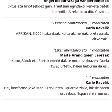
Angel Bidaurrazaga vandierdonckek
Iktus eta bihotzekoez gain, Frantzian egindako ikerketa batek
hemofilia A rekin lotu ditu Covid t...
"Etsipena ekintzarekin..." erantzuten
Karlo Ravelik
AFRIKAN: 3.000 hizkuntzak, kulturak, herriak, bixitasunak,
altxorrak...
"Ezker abertzalea eta..." erantzuten
Maite Arandigoien Leorzak
Kaixo,Bilduk eta Sortuk ederki dakite norantz doazen. Duela
15/20 urtetik, haien helburua da es...
"..." erantzuten
Karlo Ravelik
Bai, konforme Joxe Mari. Hitzkuntza, "guardia zibila, inkisizioaren
ordezkoa, Espainiaren muina...