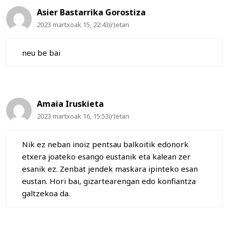
Asier Bastarrika Gorostiza
2023 martxoak 15, 22:43(r)etan
neu be bai
Amaia Iruskieta
2023 martxoak 16, 15:53(r)etan
Nik ez neban inoiz pentsau balkoitik edonork
etxera joateko esango eustanik eta kalean zer
esanik ez. Zenbat jendek maskara ipinteko esan
eustan. Hori bai, gizartearengan edo konfiantza
galtzekoa da.