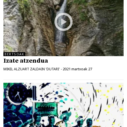
BERTSOAK
Izate atzendua
2021 martxoak 27
MIKEL ALZUART ZALDAIN 'DUTARI'
-