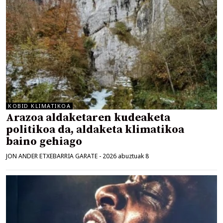
KOBID KLIMATIKOA
Arazoa aldaketaren kudeaketa
politikoa da, aldaketa klimatikoa
baino gehiago
JON ANDER ETXEBARRIA GARATE
-
2026 abuztuak 8