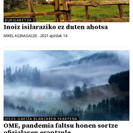
BURUJABETZA
Inoiz isilaraziko ez duten ahotsa
2021 apirilak 14
MIKEL AGINAGALDE
-
JESÚS GARCÍA BLANCAREN EKARPENA
OME, pandemia faltsu honen sortze
ofizialaren erantzule