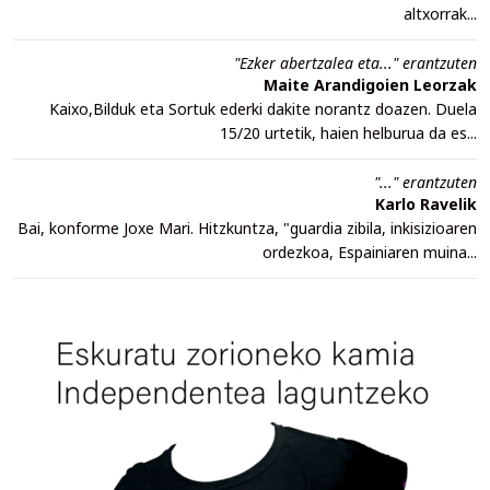
altxorrak...
"Ezker abertzalea eta..." erantzuten
Maite Arandigoien Leorzak
Kaixo,Bilduk eta Sortuk ederki dakite norantz doazen. Duela
15/20 urtetik, haien helburua da es...
"..." erantzuten
Karlo Ravelik
Bai, konforme Joxe Mari. Hitzkuntza, "guardia zibila, inkisizioaren
ordezkoa, Espainiaren muina...