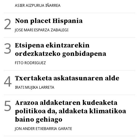
ASIER AIZPURUA IÑARREA
Non placet Hispania
JOSE MARI ESPARZA ZABALEGI
Etsipena ekintzarekin
ordezkatzeko gonbidapena
FITO RODRIGUEZ
Txertaketa askatasunaren alde
IRATI MUJIKA LARRETA
Arazoa aldaketaren kudeaketa
politikoa da, aldaketa klimatikoa
baino gehiago
JON ANDER ETXEBARRIA GARATE