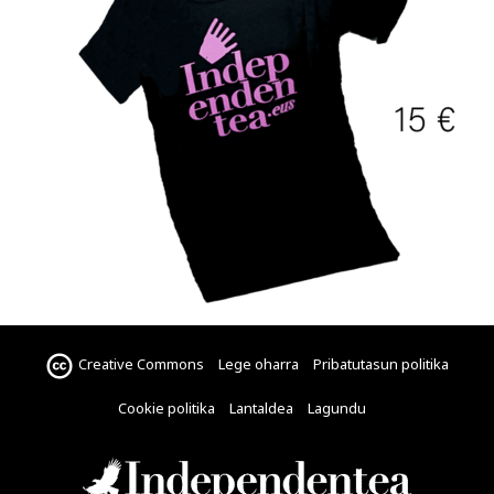
Creative Commons
Lege oharra
Pribatutasun politika
Cookie politika
Lantaldea
Lagundu