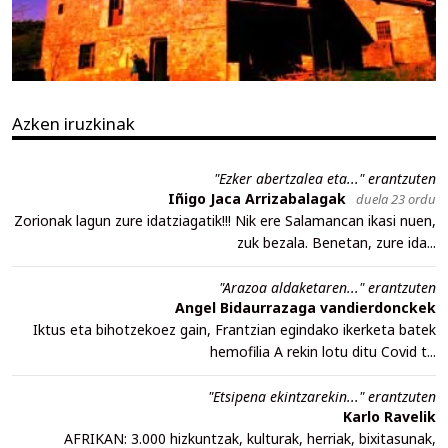
Azken iruzkinak
"Ezker abertzalea eta..." erantzuten
Iñigo Jaca Arrizabalagak
duela 23 ordu
Zorionak lagun zure idatziagatik!!! Nik ere Salamancan ikasi nuen,
zuk bezala. Benetan, zure ida...
"Arazoa aldaketaren..." erantzuten
Angel Bidaurrazaga vandierdonckek
Iktus eta bihotzekoez gain, Frantzian egindako ikerketa batek
hemofilia A rekin lotu ditu Covid t...
"Etsipena ekintzarekin..." erantzuten
Karlo Ravelik
AFRIKAN: 3.000 hizkuntzak, kulturak, herriak, bixitasunak,