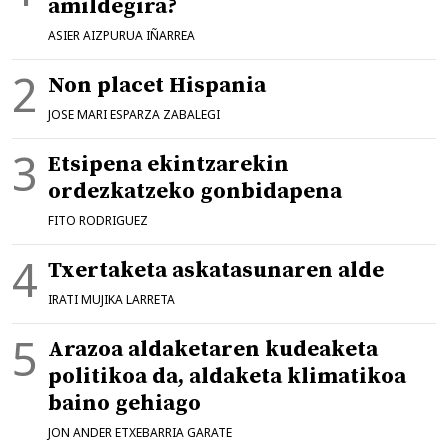
amildegira?
ASIER AIZPURUA IÑARREA
Non placet Hispania
JOSE MARI ESPARZA ZABALEGI
Etsipena ekintzarekin
ordezkatzeko gonbidapena
FITO RODRIGUEZ
Txertaketa askatasunaren alde
IRATI MUJIKA LARRETA
Arazoa aldaketaren kudeaketa
politikoa da, aldaketa klimatikoa
baino gehiago
JON ANDER ETXEBARRIA GARATE