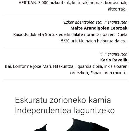
AFRIKAN: 3.000 hizkuntzak, kulturak, herriak, bixitasunak,
altxorrak...
"Ezker abertzalea eta..." erantzuten
Maite Arandigoien Leorzak
Kaixo,Bilduk eta Sortuk ederki dakite norantz doazen. Duela
15/20 urtetik, haien helburua da es...
"..." erantzuten
Karlo Ravelik
Bai, konforme Joxe Mari. Hitzkuntza, "guardia zibila, inkisizioaren
ordezkoa, Espainiaren muina...