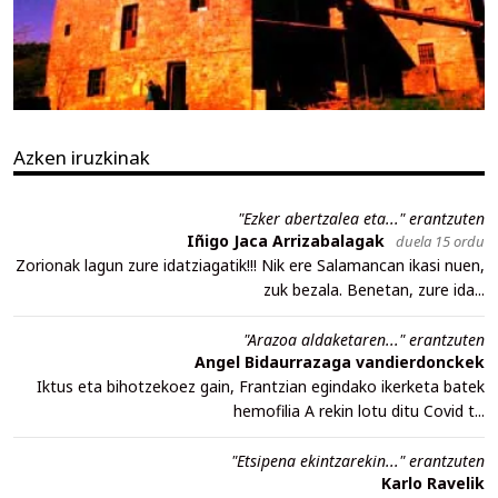
Azken iruzkinak
"Ezker abertzalea eta..." erantzuten
Iñigo Jaca Arrizabalagak
duela 15 ordu
Zorionak lagun zure idatziagatik!!! Nik ere Salamancan ikasi nuen,
zuk bezala. Benetan, zure ida...
"Arazoa aldaketaren..." erantzuten
Angel Bidaurrazaga vandierdonckek
Iktus eta bihotzekoez gain, Frantzian egindako ikerketa batek
hemofilia A rekin lotu ditu Covid t...
"Etsipena ekintzarekin..." erantzuten
Karlo Ravelik