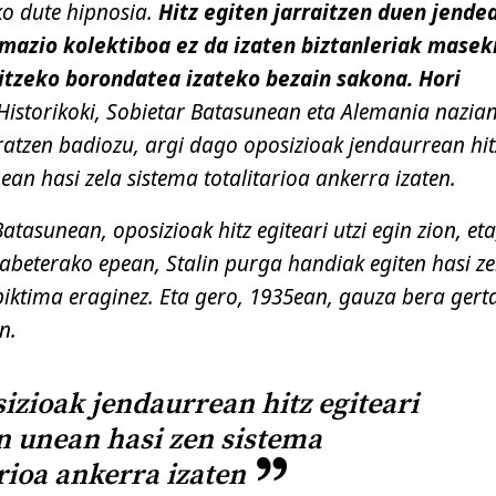
o dute hipnosia.
Hitz egiten jarraitzen duen jende
rmazio kolektiboa ez da izaten biztanleriak masek
itzeko borondatea izateko bezain sakona. Hori
istorikoki, Sobietar Batasunean eta Alemania nazia
ratzen badiozu, argi dago oposizioak jendaurrean hit
nean hasi zela sistema totalitarioa ankerra izaten.
tasunean, oposizioak hitz egiteari utzi egin zion, eta,
hilabeterako epean, Stalin purga handiak egiten hasi ze
iktima eraginez. Eta gero, 1935ean, gauza bera gert
n.
izioak jendaurrean hitz egiteari
on unean hasi zen sistema
arioa ankerra izaten