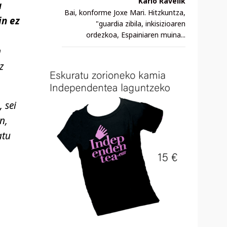
Karlo Ravelik
a
Bai, konforme Joxe Mari. Hitzkuntza,
in ez
"guardia zibila, inkisizioaren
ordezkoa, Espainiaren muina...
n
z
 sei
n,
atu