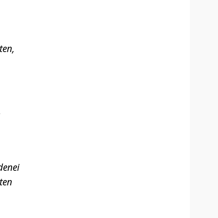
ten,
denei
ten