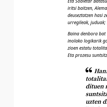
Eta Sobietar Batas
iritsi baitzen, Ale
deuseztatzen hasi ze
urregileak, juduak;
Baina denbora bat e
inolako logikarik g
zioen estatu totali
Eta prozesu suntsitz
Hann
totalit
dituen 
suntsit
uzten d