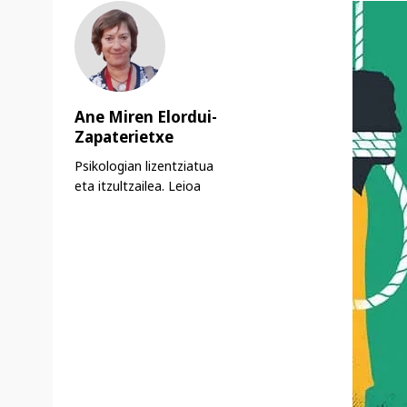
Ane Miren Elordui-
Zapaterietxe
Psikologian lizentziatua
eta itzultzailea. Leioa