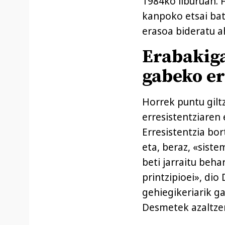
1984ko liburuan. 
kanpoko etsai ba
erasoa bideratu ah
Erabakiga
gabeko er
Horrek puntu gilt
erresistentziaren 
Erresistentzia bor
eta, beraz, «siste
beti jarraitu beha
printzipioei», di
gehiegikeriarik ga
Desmetek azaltze