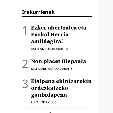
Irakurrienak
Ezker abertzalea eta
Euskal Herria
amildegira?
ASIER AIZPURUA IÑARREA
Non placet Hispania
JOSE MARI ESPARZA ZABALEGI
Etsipena ekintzarekin
ordezkatzeko
gonbidapena
FITO RODRIGUEZ