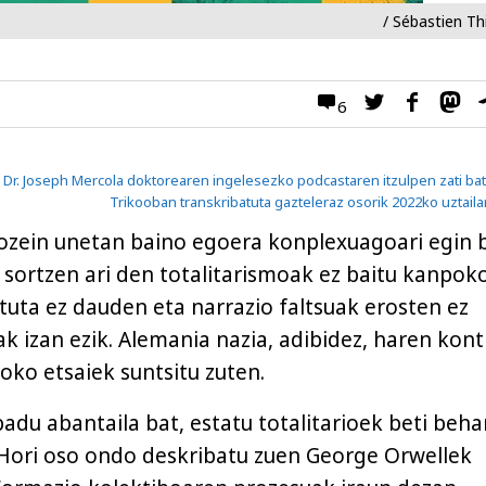
/ Sébastien Th
6
Dr. Joseph Mercola doktorearen ingelesezko podcastaren itzulpen zati bat
Trikooban transkribatuta gazteleraz osorik 2022ko uztaila
ozein unetan baino egoera konplexuagoari egin 
n sortzen ari den totalitarismoak ez baitu kanpok
atuta ez dauden eta narrazio faltsuak erosten ez
ak izan ezik. Alemania nazia, adibidez, haren kont
oko etsaiek suntsitu zuten.
adu abantaila bat, estatu totalitarioek beti beha
. Hori oso ondo deskribatu zuen George Orwellek