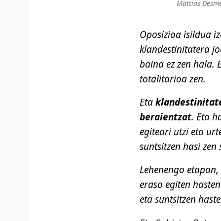
Mattias Desm
Oposizioa isildua iz
klandestinitatera jo
baina ez zen hala. 
totalitarioa zen.
Eta
klandestinitat
beraientzat
. Eta h
egiteari utzi eta ur
suntsitzen hasi zen 
Lehenengo etapan, 
eraso egiten hasten
eta suntsitzen haste