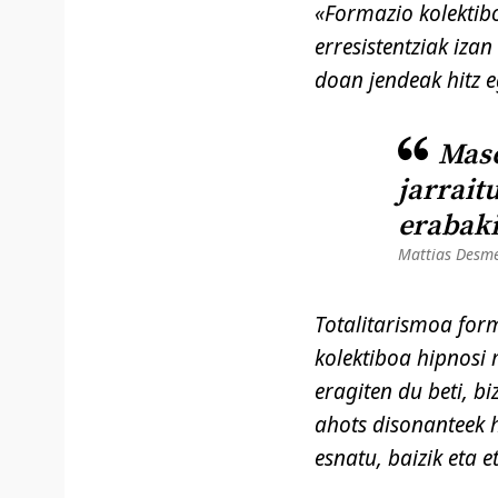
«Formazio kolektib
erresistentziak iza
doan jendeak hitz e
Mase
jarrait
erabak
Mattias Desm
Totalitarismoa form
kolektiboa hipnosi
eragiten du beti, b
ahots disonanteek h
esnatu, baizik eta 