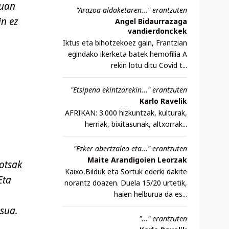
suan
"Arazoa aldaketaren..." erantzuten
in ez
Angel Bidaurrazaga
vandierdonckek
Iktus eta bihotzekoez gain, Frantzian
egindako ikerketa batek hemofilia A
rekin lotu ditu Covid t...
"Etsipena ekintzarekin..." erantzuten
Karlo Ravelik
AFRIKAN: 3.000 hizkuntzak, kulturak,
herriak, bixitasunak, altxorrak...
"Ezker abertzalea eta..." erantzuten
Maite Arandigoien Leorzak
otsak
Kaixo,Bilduk eta Sortuk ederki dakite
Eta
norantz doazen. Duela 15/20 urtetik,
haien helburua da es...
esua.
"..." erantzuten