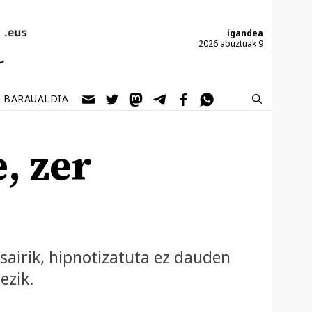
igandea
2026 abuztuak 9
BARAUALDIA
, zer
sairik, hipnotizatuta ez dauden
ezik.