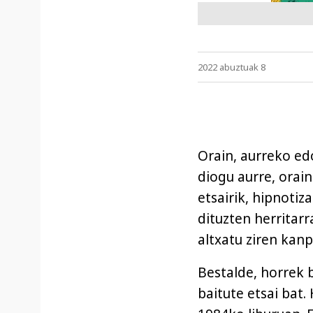
2022 abuztuak 8
Orain, aurreko ed
diogu aurre, orai
etsairik, hipnotiz
dituzten herritarr
altxatu ziren kanp
Bestalde, horrek b
baitute etsai bat