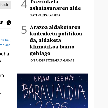
Txertaketa
ibault
askatasunaren alde
IRATI MUJIKA LARRETA
Arazoa aldaketaren
kudeaketa politikoa
da, aldaketa
 da hau,
ren 4an.
klimatikoa baino
gehiago
behar
o
JON ANDER ETXEBARRIA GARATE
ra
r