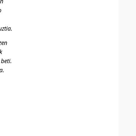
un
o
ztia.
zen
k
beti.
a.