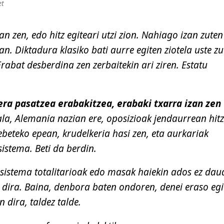
et
an zen, edo hitz egiteari utzi zion. Nahiago izan zuten
an. Diktadura klasiko bati aurre egiten ziotela uste zu
Erabat desberdina zen zerbaitekin ari ziren. Estatu
era pasatzea erabakitzea, erabaki txarra izan zen
ala, Alemania nazian ere, oposizioak jendaurrean hitz
tebeteko epean, krudelkeria hasi zen, eta aurkariak
sistema. Beti da berdin.
sistema totalitarioak edo masak haiekin ados ez dau
 dira. Baina, denbora baten ondoren, denei eraso egi
n dira, taldez talde.