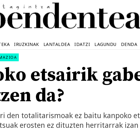
TEKA
IRUZKINAK
LANTALDEA
IDATZI
LAGUNDU
DENDA
RMAZIOA
ko etsairik gabe
tzen da?
ri den totalitarismoak ez baitu kanpoko et
tsuak erosten ez dituzten herritarrak izan 