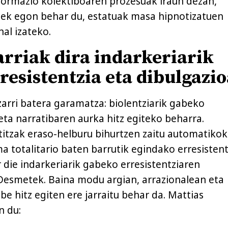
Formazio kolektiboaren prozesuak iraun dezan,
tek egon behar du, estatuak masa hipnotizatuen
al izateko.
rriak dira indarkeriarik
resistentzia eta dibulgazio
zarri batera garamatza: biolentziarik gabeko
eta narratibaren aurka hitz egiteko beharra.
titzak eraso-helburu bihurtzen zaitu automatikoki
ma totalitario baten barrutik egindako erresisten
r die indarkeriarik gabeko erresistentziaren
o Desmetek. Baina modu argian, arrazionalean eta
be hitz egiten ere jarraitu behar da. Mattias
n du: