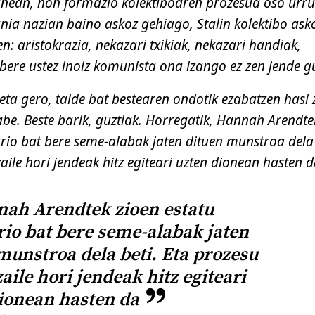
unean, non formazio kolektiboaren prozesua oso urr
mania nazian baino askoz gehiago, Stalin kolektibo ask
n: aristokrazia, nekazari txikiak, nekazari handiak,
 bere ustez inoiz komunista ona izango ez zen jende gu
ta gero, talde bat bestearen ondotik ezabatzen hasi 
abe. Beste barik, guztiak. Horregatik, Hannah Arendte
tario bat bere seme-alabak jaten dituen munstroa dela 
aile hori jendeak hitz egiteari uzten dionean hasten d
ah Arendtek zioen estatu
ario bat bere seme-alabak jaten
munstroa dela beti. Eta prozesu
zaile hori jendeak hitz egiteari
ionean hasten da