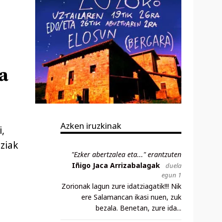
a
Azken iruzkinak
,
tziak
"Ezker abertzalea eta..." erantzuten
Iñigo Jaca Arrizabalagak
duela
egun 1
Zorionak lagun zure idatziagatik!!! Nik
ere Salamancan ikasi nuen, zuk
bezala. Benetan, zure ida...