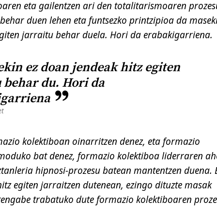
oaren eta gailentzen ari den totalitarismoaren proze
n behar duen lehen eta funtsezko printzipioa da masek
giten jarraitu behar duela. Hori da erabakigarriena.
kin ez doan jendeak hitz egiten
u behar du. Hori da
igarriena
et
azio kolektiboan oinarritzen denez, eta formazio
 moduko bat denez, formazio kolektiboa liderraren ah
iztanleria hipnosi-prozesu batean mantentzen duena. 
itz egiten jarraitzen dutenean, ezingo dituzte masak
etengabe trabatuko dute formazio kolektiboaren proz