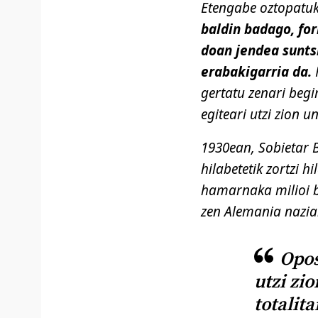
Etengabe oztopatuk
baldin badago, fo
doan jendea sunts
erabakigarria da.
H
gertatu zenari begi
egiteari utzi zion u
1930ean, Sobietar Ba
hilabetetik zortzi 
hamarnaka milioi b
zen Alemania nazia
Opos
utzi zi
totalit