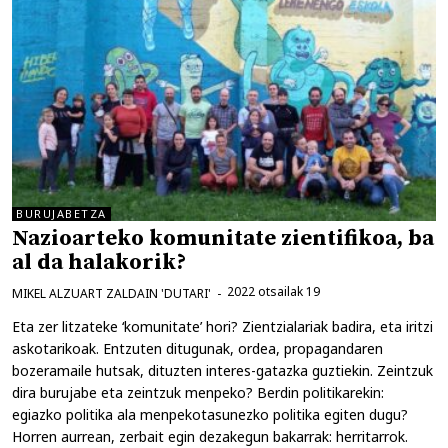
BURUJABETZA
Nazioarteko komunitate zientifikoa, ba
al da halakorik?
2022 otsailak 19
MIKEL ALZUART ZALDAIN 'DUTARI'
Eta zer litzateke ‘komunitate’ hori? Zientzialariak badira, eta iritzi
askotarikoak. Entzuten ditugunak, ordea, propagandaren
bozeramaile hutsak, dituzten interes-gatazka guztiekin. Zeintzuk
dira burujabe eta zeintzuk menpeko? Berdin politikarekin:
egiazko politika ala menpekotasunezko politika egiten dugu?
Horren aurrean, zerbait egin dezakegun bakarrak: herritarrok.