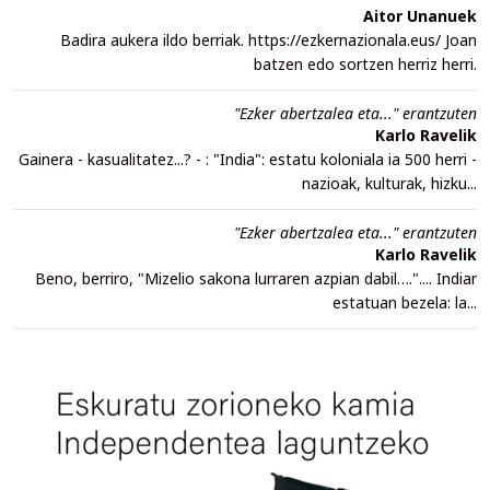
Aitor Unanuek
Badira aukera ildo berriak. https://ezkernazionala.eus/ Joan
batzen edo sortzen herriz herri.
"Ezker abertzalea eta..." erantzuten
Karlo Ravelik
Gainera - kasualitatez...? - : "India": estatu koloniala ia 500 herri -
nazioak, kulturak, hizku...
"Ezker abertzalea eta..." erantzuten
Karlo Ravelik
Beno, berriro, "Mizelio sakona lurraren azpian dabil….".... Indiar
estatuan bezela: la...