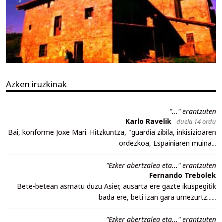
Azken iruzkinak
"..." erantzuten
Karlo Ravelik
duela 14 ordu
Bai, konforme Joxe Mari. Hitzkuntza, "guardia zibila, inkisizioaren
ordezkoa, Espainiaren muina...
"Ezker abertzalea eta..." erantzuten
Fernando Trebolek
Bete-betean asmatu duzu Asier, ausarta ere gazte ikuspegitik
bada ere, beti izan gara umezurtz......
"Ezker abertzalea eta..." erantzuten