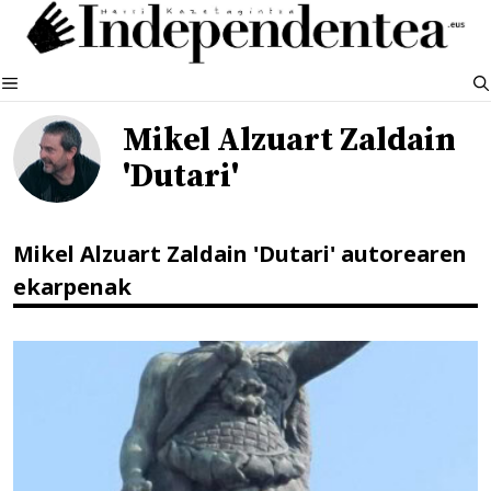
Edukira
salto
egin
MENUA
Mikel Alzuart Zaldain
'Dutari'
Mikel Alzuart Zaldain 'Dutari' autorearen
ekarpenak