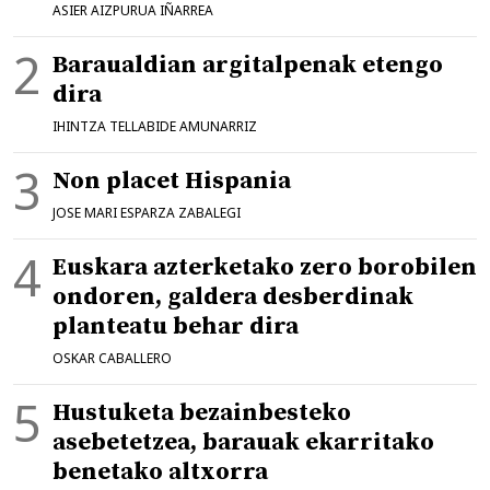
ASIER AIZPURUA IÑARREA
Baraualdian argitalpenak etengo
dira
IHINTZA TELLABIDE AMUNARRIZ
Non placet Hispania
JOSE MARI ESPARZA ZABALEGI
Euskara azterketako zero borobilen
ondoren, galdera desberdinak
planteatu behar dira
OSKAR CABALLERO
Hustuketa bezainbesteko
asebetetzea, barauak ekarritako
benetako altxorra