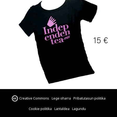
Creative Commons
Lege oharra
Pribatutasun politika
Cookie politika
Lantaldea
Lagundu