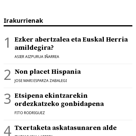
Irakurrienak
Ezker abertzalea eta Euskal Herria
amildegira?
ASIER AIZPURUA IÑARREA
Non placet Hispania
JOSE MARI ESPARZA ZABALEGI
Etsipena ekintzarekin
ordezkatzeko gonbidapena
FITO RODRIGUEZ
Txertaketa askatasunaren alde