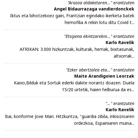
"Arazoa aldaketaren..." erantzuten
Angel Bidaurrazaga vandierdonckek
Iktus eta bihotzekoez gain, Frantzian egindako ikerketa batek
hemofilia A rekin lotu ditu Covid t...
"Etsipena ekintzarekin..." erantzuten
Karlo Ravelik
AFRIKAN: 3.000 hizkuntzak, kulturak, herriak, bixitasunak,
altxorrak...
"Ezker abertzalea eta..." erantzuten
Maite Arandigoien Leorzak
Kaixo,Bilduk eta Sortuk ederki dakite norantz doazen. Duela
15/20 urtetik, haien helburua da es...
"..." erantzuten
Karlo Ravelik
Bai, konforme Joxe Mari. Hitzkuntza, "guardia zibila, inkisizioaren
ordezkoa, Espainiaren muina...