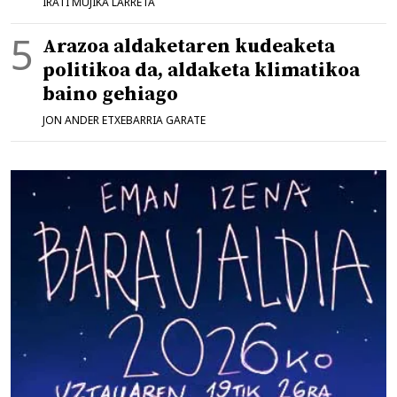
IRATI MUJIKA LARRETA
Arazoa aldaketaren kudeaketa
politikoa da, aldaketa klimatikoa
baino gehiago
JON ANDER ETXEBARRIA GARATE