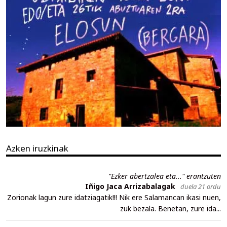
Azken iruzkinak
"Ezker abertzalea eta..." erantzuten
Iñigo Jaca Arrizabalagak
duela 21 ordu
Zorionak lagun zure idatziagatik!!! Nik ere Salamancan ikasi nuen,
zuk bezala. Benetan, zure ida...