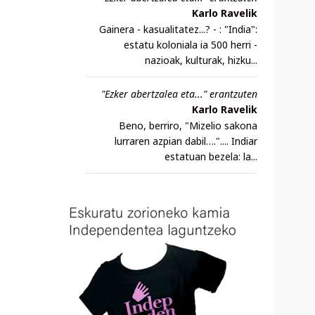
Karlo Ravelik
Gainera - kasualitatez...? - : "India":
estatu koloniala ia 500 herri -
nazioak, kulturak, hizku...
"Ezker abertzalea eta..." erantzuten
Karlo Ravelik
Beno, berriro, "Mizelio sakona
lurraren azpian dabil….".... Indiar
estatuan bezela: la...