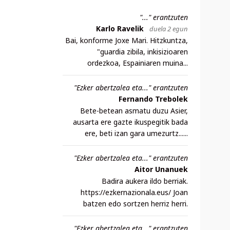
"..." erantzuten
Karlo Ravelik
duela 2 egun
Bai, konforme Joxe Mari. Hitzkuntza,
"guardia zibila, inkisizioaren
ordezkoa, Espainiaren muina...
"Ezker abertzalea eta..." erantzuten
Fernando Trebolek
Bete-betean asmatu duzu Asier,
ausarta ere gazte ikuspegitik bada
ere, beti izan gara umezurtz......
"Ezker abertzalea eta..." erantzuten
Aitor Unanuek
Badira aukera ildo berriak.
https://ezkernazionala.eus/ Joan
batzen edo sortzen herriz herri.
"Ezker abertzalea eta..." erantzuten