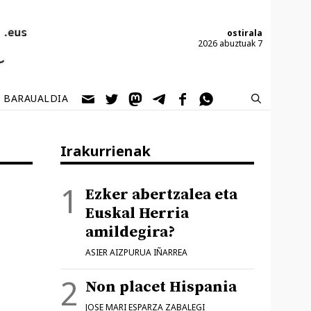
ostirala
2026 abuztuak 7
BARAUALDIA
Irakurrienak
Ezker abertzalea eta
Euskal Herria
amildegira?
ASIER AIZPURUA IÑARREA
Non placet Hispania
JOSE MARI ESPARZA ZABALEGI