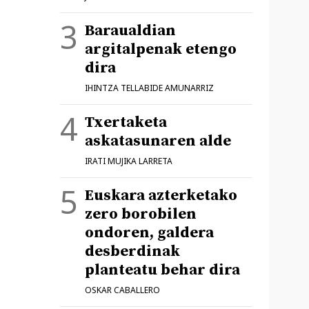
Baraualdian
argitalpenak etengo
dira
IHINTZA TELLABIDE AMUNARRIZ
Txertaketa
askatasunaren alde
IRATI MUJIKA LARRETA
Euskara azterketako
zero borobilen
ondoren, galdera
desberdinak
planteatu behar dira
OSKAR CABALLERO