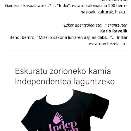
Gainera - kasualitatez...? - : "India": estatu koloniala ia 500 herri -
nazioak, kulturak, hizku...
"Ezker abertzalea eta..." erantzuten
Karlo Ravelik
Beno, berriro, "Mizelio sakona lurraren azpian dabil….".... Indiar
estatuan bezela: la...