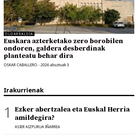
OLDARRALDIA
Euskara azterketako zero borobilen
ondoren, galdera desberdinak
planteatu behar dira
OSKAR CABALLERO
-
2026 abuztuak 3
Irakurrienak
Ezker abertzalea eta Euskal Herria
amildegira?
ASIER AIZPURUA IÑARREA