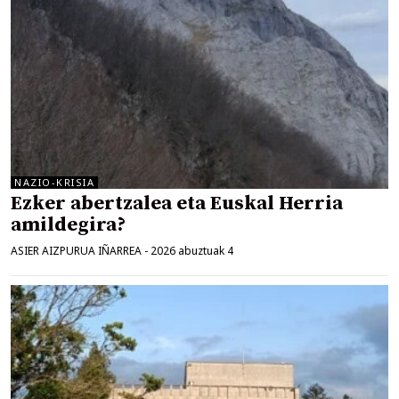
NAZIO-KRISIA
Ezker abertzalea eta Euskal Herria
amildegira?
ASIER AIZPURUA IÑARREA
-
2026 abuztuak 4