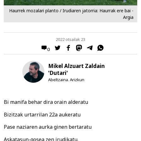
Haurrek mozalari planto / Irudiaren jatorria: Haurrak ere bai -
Argia
2022 otsailak 23
0
Mikel Alzuart Zaldain
'Dutari'
Abeltzaina. Arizkun
Bi manifa behar dira orain alderatu
Bizitzak urtarrilan 22a aukeratu
Pase naziaren aurka ginen bertaratu
Askatasun-gosea zen irudikatu.