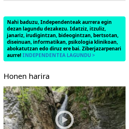
Nahi baduzu, Independenteak aurrera egin
dezan lagundu dezakezu. Idatziz, itzuliz,
janariz, irudigintzan, bideogintzan, bertsotan,
diseinuan, informatikan, psikologia klinikoan,
abokatutzan edo diruz ere bai. Ziberjazarpenari
aurre!
INDEPENDENTEA LAGUNDU >
Honen harira