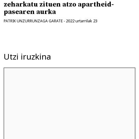
zeharkatu zituen atzo apartheid-
pasearen aurka
2022 urtarrilak 23
PATRIK UNZURRUNZAGA GARATE
-
Utzi iruzkina
Iruzkina