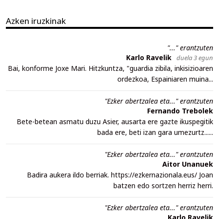
Azken iruzkinak
"..." erantzuten
Karlo Ravelik
duela 3 egun
Bai, konforme Joxe Mari. Hitzkuntza, "guardia zibila, inkisizioaren
ordezkoa, Espainiaren muina...
"Ezker abertzalea eta..." erantzuten
Fernando Trebolek
Bete-betean asmatu duzu Asier, ausarta ere gazte ikuspegitik
bada ere, beti izan gara umezurtz......
"Ezker abertzalea eta..." erantzuten
Aitor Unanuek
Badira aukera ildo berriak. https://ezkernazionala.eus/ Joan
batzen edo sortzen herriz herri.
"Ezker abertzalea eta..." erantzuten
Karlo Ravelik