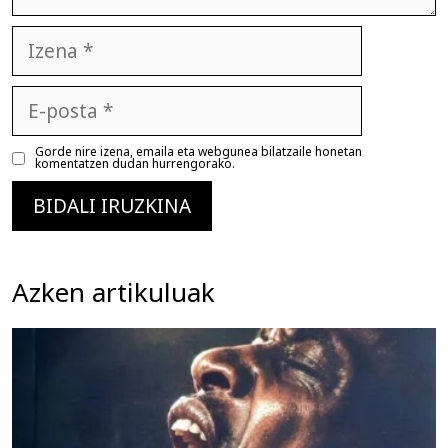
Izena
E-
posta
Gorde nire izena, emaila eta webgunea bilatzaile honetan
komentatzen dudan hurrengorako.
Azken artikuluak