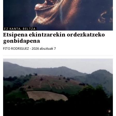
EZ KANTA, BELTZA
Etsipena ekintzarekin ordezkatzeko
gonbidapena
FITO RODRIGUEZ
-
2026 abuztuak 7