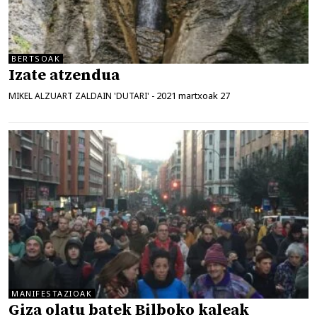
BERTSOAK
Izate atzendua
2021 martxoak 27
MIKEL ALZUART ZALDAIN 'DUTARI'
-
MANIFESTAZIOAK
Giza olatu batek Bilboko kaleak