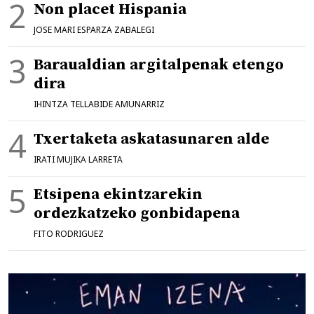
Non placet Hispania
JOSE MARI ESPARZA ZABALEGI
Baraualdian argitalpenak etengo
dira
IHINTZA TELLABIDE AMUNARRIZ
Txertaketa askatasunaren alde
IRATI MUJIKA LARRETA
Etsipena ekintzarekin
ordezkatzeko gonbidapena
FITO RODRIGUEZ