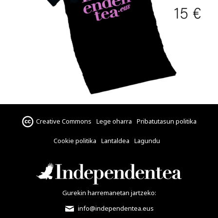
Creative Commons
Lege oharra
Pribatutasun politika
Cookie politika
Lantaldea
Lagundu
Gurekin harremanetan jartzeko:
info@independentea.eus