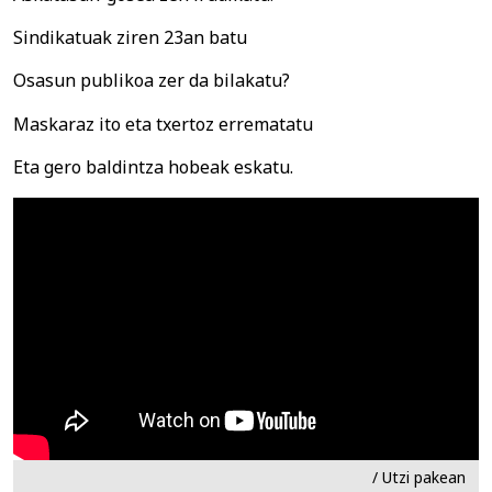
Sindikatuak ziren 23an batu
Osasun publikoa zer da bilakatu?
Maskaraz ito eta txertoz errematatu
Eta gero baldintza hobeak eskatu.
/ Utzi pakean