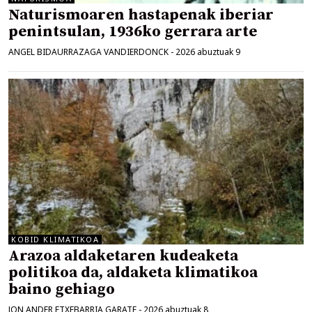
Naturismoaren hastapenak iberiar
penintsulan, 1936ko gerrara arte
ANGEL BIDAURRAZAGA VANDIERDONCK
-
2026 abuztuak 9
KOBID KLIMATIKOA
Arazoa aldaketaren kudeaketa
politikoa da, aldaketa klimatikoa
baino gehiago
JON ANDER ETXEBARRIA GARATE
-
2026 abuztuak 8