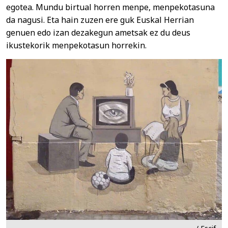
egotea. Mundu birtual horren menpe, menpekotasuna
da nagusi. Eta hain zuzen ere guk Euskal Herrian
genuen edo izan dezakegun ametsak ez du deus
ikustekorik menpekotasun horrekin.