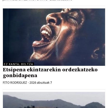
EZ KANTA, BELTZA
Etsipena ekintzarekin ordezkatzeko
gonbidapena
FITO RODRIGUEZ
-
2026 abuztuak 7