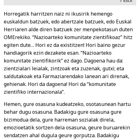
/ Escif
Horregatik harritzen naiz ni ikusirik hemengo
euskaldun batzuek, edo abertzale batzuek, edo Euskal
Herriaren alde diren batzuek zer menpekotasun duten
OMErekiko. “Nazioarteko komunitate zientifikoaz” hitz
egiten dute… Hori ez da existitzen! Hori baino gezur
handiagorik ezin dezakete esan. “Nazioarteko
komunitate zientifikorik” ez dago. Dagoena hau da:
zientzialari leialak, zintzoak eta zuzenak, gutxi; eta
saldutakoak eta Farmaziarendako lanean ari direnak,
gehienak. Hori da dagoena! Hori da “komunitate
zientifiko internazionala”.
Hemen, gure osasuna kudeatzeko, osotasunean hartu
behar dugu osasuna. Badakigu gure osasuna gure
bizimodua dela, gure harreman sozialak direla,
emozioetatik sortzen dela osasuna, geure buruarekin
sendatzen ahal dugula geure gorputza. Badakigu