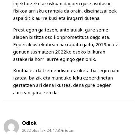
injektatzeko arriskuan dagoen gure osotasun
fisikoa arrisku erantsia da orain, diseinatzaileek
aspalditik aurreikusi eta iragarri dutena.
Prest egon gaitezen, antolatuak, gure seme-
alaben bizitza oso konprometituta dago eta.
Egoerak ustekabean harrapatu gaitu, 2019an ez
genuen susmatzen 2022ko osoko bilkuran
astakeria horri aurre egingo genionik.
Kontua ez da tremendismo-ariketa bat egin nahi
izatea, baizik eta munduko leku ezberdinetan
gertatzen ari dena ikustea, dena gure begien
aurrean garatzen da.
Odlok
2022 otsailak 24, 17:37(r)etan