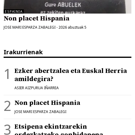
ESPAINIA
Non placet Hispania
JOSE MARI ESPARZA ZABALEGI
-
2026 abuztuak 5
Irakurrienak
Ezker abertzalea eta Euskal Herria
amildegira?
ASIER AIZPURUA IÑARREA
Non placet Hispania
JOSE MARI ESPARZA ZABALEGI
Etsipena ekintzarekin
ordezkatzeko gonbidapena