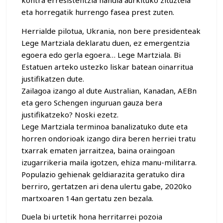
kontra erresistentzia handia aurkituko zituztela
eta horregatik hurrengo fasea prest zuten.
Herrialde pilotua, Ukrania, non bere presidenteak
Lege Martziala deklaratu duen, ez emergentzia
egoera edo gerla egoera… Lege Martziala. Bi
Estatuen arteko ustezko liskar batean oinarritua
justifikatzen dute.
Zailagoa izango al dute Australian, Kanadan, AEBn
eta gero Schengen inguruan gauza bera
justifikatzeko? Noski ezetz.
Lege Martziala terminoa banalizatuko dute eta
horren ondorioak izango dira beren herriei tratu
txarrak ematen jarraitzea, baina oraingoan
izugarrikeria maila igotzen, ehiza manu-militarra.
Populazio gehienak geldiarazita geratuko dira
berriro, gertatzen ari dena ulertu gabe, 2020ko
martxoaren 14an gertatu zen bezala.
Duela bi urtetik hona herritarrei pozoia