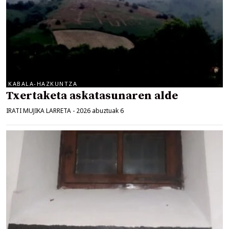
KABALA-HAZKUNTZA
Txertaketa askatasunaren alde
IRATI MUJIKA LARRETA
-
2026 abuztuak 6