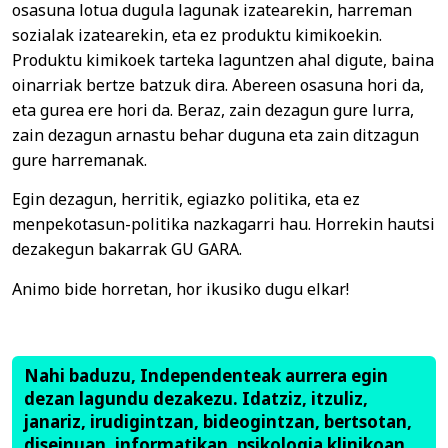
osasuna lotua dugula lagunak izatearekin, harreman
sozialak izatearekin, eta ez produktu kimikoekin.
Produktu kimikoek tarteka laguntzen ahal digute, baina
oinarriak bertze batzuk dira. Abereen osasuna hori da,
eta gurea ere hori da. Beraz, zain dezagun gure lurra,
zain dezagun arnastu behar duguna eta zain ditzagun
gure harremanak.
Egin dezagun, herritik, egiazko politika, eta ez
menpekotasun-politika nazkagarri hau. Horrekin hautsi
dezakegun bakarrak GU GARA.
Animo bide horretan, hor ikusiko dugu elkar!
Nahi baduzu, Independenteak aurrera egin
dezan lagundu dezakezu. Idatziz, itzuliz,
janariz, irudigintzan, bideogintzan, bertsotan,
diseinuan, informatikan, psikologia klinikoan,