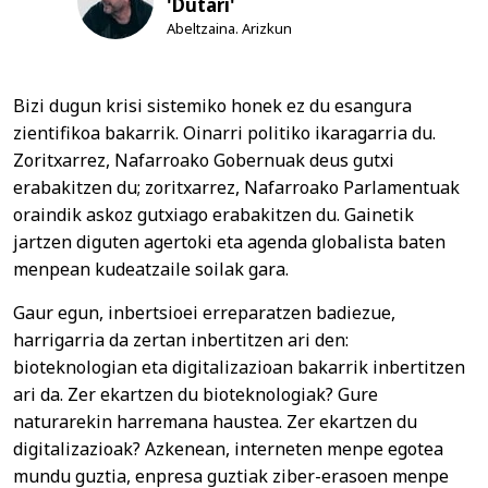
'Dutari'
Abeltzaina. Arizkun
Bizi dugun krisi sistemiko honek ez du esangura
zientifikoa bakarrik. Oinarri politiko ikaragarria du.
Zoritxarrez, Nafarroako Gobernuak deus gutxi
erabakitzen du; zoritxarrez, Nafarroako Parlamentuak
oraindik askoz gutxiago erabakitzen du. Gainetik
jartzen diguten agertoki eta agenda globalista baten
menpean kudeatzaile soilak gara.
Gaur egun, inbertsioei erreparatzen badiezue,
harrigarria da zertan inbertitzen ari den:
bioteknologian eta digitalizazioan bakarrik inbertitzen
ari da. Zer ekartzen du bioteknologiak? Gure
naturarekin harremana haustea. Zer ekartzen du
digitalizazioak? Azkenean, interneten menpe egotea
mundu guztia, enpresa guztiak ziber-erasoen menpe