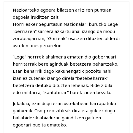
Nazioarteko egoera bilatzen ari ziren puntuan
dagoela iruditzen zait.
Horri esker Segurtasun Nazionalari buruzko Lege
“berriaren” sarrera azkartu ahal izango da modu
zorabiagarrian, “Gorteak” osatzen dituzten alderdi
ustelen onespenarekin.
“Lege” horrrek ahalmena ematen dio gobernuari
herritarrak bere aginduak betetzera behartzeko.
Esan beharrik dago kakunengatik pozoitu nahi
izan ez zutenak izango direla “betebeharrak”
betetzera deituko dituzten lehenak. Bide zibila
edo militarra, “kantabriar” batek zioen bezala.
Jokaldia, ezin dugu esan ustekabean harrapatuko
gaituenik. Oso prebizibleak dira eta guk ez dugu
baliabiderik abiaduran gainditzen gaituen
egoerari buelta emateko.