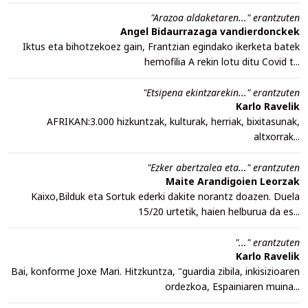
"Arazoa aldaketaren..." erantzuten
Angel Bidaurrazaga vandierdonckek
Iktus eta bihotzekoez gain, Frantzian egindako ikerketa batek
hemofilia A rekin lotu ditu Covid t...
"Etsipena ekintzarekin..." erantzuten
Karlo Ravelik
AFRIKAN:3.000 hizkuntzak, kulturak, herriak, bixitasunak,
altxorrak...
"Ezker abertzalea eta..." erantzuten
Maite Arandigoien Leorzak
Kaixo,Bilduk eta Sortuk ederki dakite norantz doazen. Duela
15/20 urtetik, haien helburua da es...
"..." erantzuten
Karlo Ravelik
Bai, konforme Joxe Mari. Hitzkuntza, "guardia zibila, inkisizioaren
ordezkoa, Espainiaren muina...