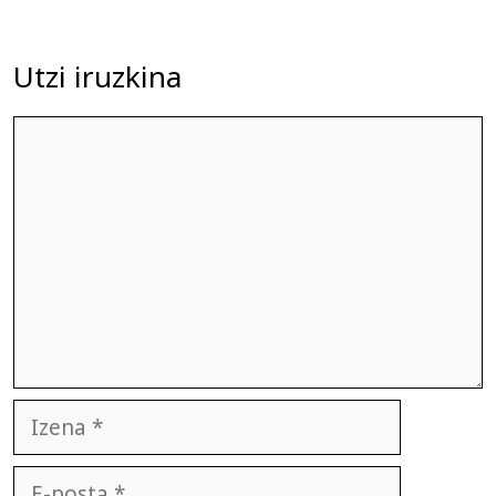
Utzi iruzkina
Iruzkina
Izena
E-