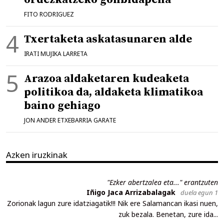
FITO RODRIGUEZ
Txertaketa askatasunaren alde
IRATI MUJIKA LARRETA
Arazoa aldaketaren kudeaketa
politikoa da, aldaketa klimatikoa
baino gehiago
JON ANDER ETXEBARRIA GARATE
Azken iruzkinak
"Ezker abertzalea eta..." erantzuten
Iñigo Jaca Arrizabalagak
duela egun 1
Zorionak lagun zure idatziagatik!!! Nik ere Salamancan ikasi nuen,
zuk bezala. Benetan, zure ida...