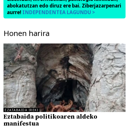
abokatutzan edo diruz ere bai. Ziberjazarpenari
aurre!
INDEPENDENTEA LAGUNDU >
Honen harira
EZATABAIDA IREKI
Eztabaida politikoaren aldeko
manifestua