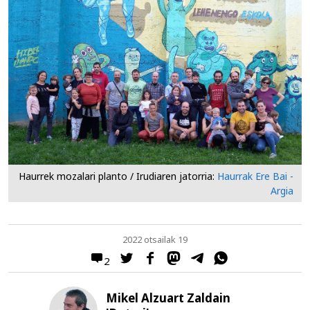
Haurrek mozalari planto / Irudiaren jatorria:
Haurrak Ere Bai -
Argia
2022 otsailak 19
2
Mikel Alzuart Zaldain