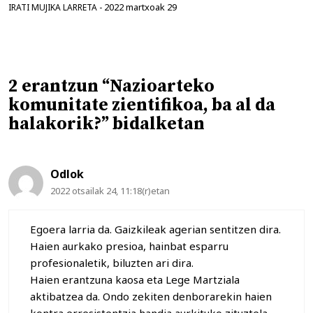
2022 martxoak 29
IRATI MUJIKA LARRETA
-
2 erantzun “Nazioarteko
komunitate zientifikoa, ba al da
halakorik?” bidalketan
Odlok
2022 otsailak 24, 11:18(r)etan
Egoera larria da. Gaizkileak agerian sentitzen dira.
Haien aurkako presioa, hainbat esparru
profesionaletik, biluzten ari dira.
Haien erantzuna kaosa eta Lege Martziala
aktibatzea da. Ondo zekiten denborarekin haien