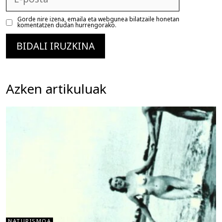
posta
Gorde nire izena, emaila eta webgunea bilatzaile honetan
komentatzen dudan hurrengorako.
Azken artikuluak
NATURISMOA