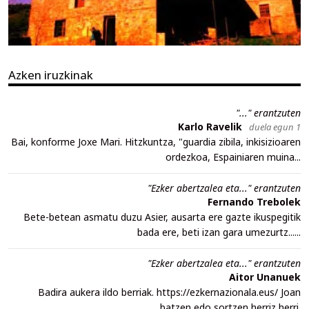
Azken iruzkinak
"..." erantzuten
Karlo Ravelik
duela egun 1
Bai, konforme Joxe Mari. Hitzkuntza, "guardia zibila, inkisizioaren
ordezkoa, Espainiaren muina...
"Ezker abertzalea eta..." erantzuten
Fernando Trebolek
Bete-betean asmatu duzu Asier, ausarta ere gazte ikuspegitik
bada ere, beti izan gara umezurtz......
"Ezker abertzalea eta..." erantzuten
Aitor Unanuek
Badira aukera ildo berriak. https://ezkernazionala.eus/ Joan
batzen edo sortzen herriz herri.