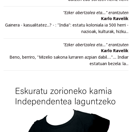
"Ezker abertzalea eta..." erantzuten
Karlo Ravelik
Gainera - kasualitatez...? - : "India": estatu koloniala ia 500 herri -
nazioak, kulturak, hizku...
"Ezker abertzalea eta..." erantzuten
Karlo Ravelik
Beno, berriro, "Mizelio sakona lurraren azpian dabil….".... Indiar
estatuan bezela: la...