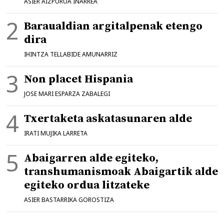
ASIER AIZPURUA IÑARREA
Baraualdian argitalpenak etengo
dira
IHINTZA TELLABIDE AMUNARRIZ
Non placet Hispania
JOSE MARI ESPARZA ZABALEGI
Txertaketa askatasunaren alde
IRATI MUJIKA LARRETA
Abaigarren alde egiteko,
transhumanismoak Abaigartik alde
egiteko ordua litzateke
ASIER BASTARRIKA GOROSTIZA