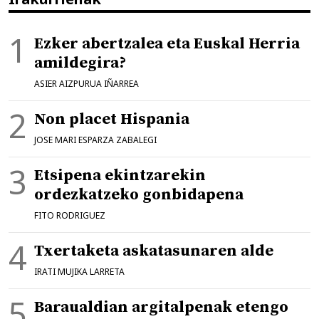
Ezker abertzalea eta Euskal Herria
amildegira?
ASIER AIZPURUA IÑARREA
Non placet Hispania
JOSE MARI ESPARZA ZABALEGI
Etsipena ekintzarekin
ordezkatzeko gonbidapena
FITO RODRIGUEZ
Txertaketa askatasunaren alde
IRATI MUJIKA LARRETA
Baraualdian argitalpenak etengo