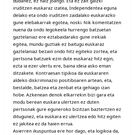
dudanez, ez naiz joango. Eta ez zait gaizki
iruditzen euskaraz izatea, Independentea eguna
delako eta ondo iruditzen zaidalako euskarazko
gune elebakarrak egotea, noski. Nik komentatzen
nuena da ondo legokeela hurrengo batzuetan
gaztelaniaz ere eztabaidarako gune irekiak
egitea, mundu guztiak ez baitugu euskaraz
gaztelaniaz bezain ondo hitz egiteko zortea, eta
pertsona batzuek ezin dute euskaraz hitz egin,
ezta ia ezer ulertu ere, baina ideia asko eman
ditzakete. Kontraesan tipikoa da euskararen
aldeko diskriminazio positiboaren artean, eta,
bestalde, batzea eta zenbat eta gehiago izan
hobe. Azkenean denok elkarrekin bizi gara eta
modu berean euskara ulertzen ez duten
pertsonak gure eguneroko bizitzan baztertzen ez
ditugunez, eta euskara ez ulertzea edo hitz egiten
ez jakitea ez da haien errua.
Asierren ikuspuntua ere hor dago, eta logikoa da,