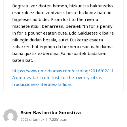
Begiratu zer dioten hemen, hizkuntza bakoitzeko
esaerak ez dute zentzurik beste hizkuntz batean.
Ingeleses adibidez From lost to the river a
machete itxuli beharrean, beraiek “In for a penny
in for a pound” esaten dute. Edo Galduetatik ibaira
nik egin dudan bezala, autx!! Euskeraz esaera
zaharren bat egongo da berbera esan nahi duena
baina guztiz ezberdina. Ea norbaitek badakien
baten bat.
https://www.gmridiomas.com/es/blog/2016/02/11
/como-evitar-from-lost-to-the-river-y-otras-
traducciones-literales-fallidas
Asier Bastarrika Gorostiza
2025 urtarrilak 7, 7:22(r)etan