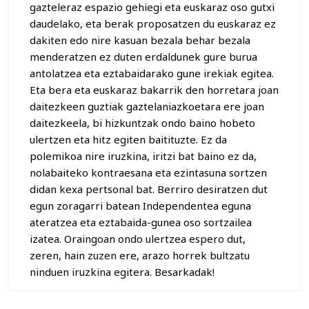
gazteleraz espazio gehiegi eta euskaraz oso gutxi
daudelako, eta berak proposatzen du euskaraz ez
dakiten edo nire kasuan bezala behar bezala
menderatzen ez duten erdaldunek gure burua
antolatzea eta eztabaidarako gune irekiak egitea.
Eta bera eta euskaraz bakarrik den horretara joan
daitezkeen guztiak gaztelaniazkoetara ere joan
daitezkeela, bi hizkuntzak ondo baino hobeto
ulertzen eta hitz egiten baitituzte. Ez da
polemikoa nire iruzkina, iritzi bat baino ez da,
nolabaiteko kontraesana eta ezintasuna sortzen
didan kexa pertsonal bat. Berriro desiratzen dut
egun zoragarri batean Independentea eguna
ateratzea eta eztabaida-gunea oso sortzailea
izatea. Oraingoan ondo ulertzea espero dut,
zeren, hain zuzen ere, arazo horrek bultzatu
ninduen iruzkina egitera. Besarkadak!