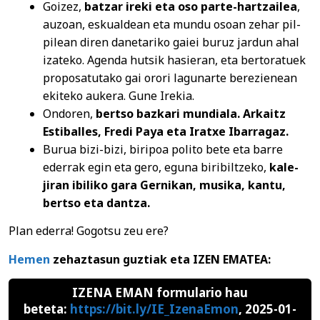
Goizez,
batzar ireki eta oso parte-hartzailea
,
auzoan, eskualdean eta mundu osoan zehar pil-
pilean diren danetariko gaiei buruz jardun ahal
izateko. Agenda hutsik hasieran, eta bertoratuek
proposatutako gai orori lagunarte berezienean
ekiteko aukera. Gune Irekia.
Ondoren,
bertso bazkari mundiala. Arkaitz
Estiballes, Fredi Paya eta Iratxe Ibarragaz.
Burua bizi-bizi, biripoa polito bete eta barre
ederrak egin eta gero, eguna biribiltzeko,
kale-
jiran ibiliko gara Gernikan, musika, kantu,
bertso eta dantza.
Plan ederra! Gogotsu zeu ere?
Hemen
zehaztasun guztiak eta IZEN EMATEA:
IZENA EMAN
formulario hau
beteta:
https://bit.ly/IE_IzenaEmon
,
2025-01-