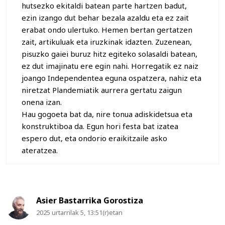
hutsezko ekitaldi batean parte hartzen badut,
ezin izango dut behar bezala azaldu eta ez zait
erabat ondo ulertuko. Hemen bertan gertatzen
zait, artikuluak eta iruzkinak idazten. Zuzenean,
pisuzko gaiei buruz hitz egiteko solasaldi batean,
ez dut imajinatu ere egin nahi. Horregatik ez naiz
joango Independentea eguna ospatzera, nahiz eta
niretzat Plandemiatik aurrera gertatu zaigun
onena izan.
Hau gogoeta bat da, nire tonua adiskidetsua eta
konstruktiboa da. Egun hori festa bat izatea
espero dut, eta ondorio eraikitzaile asko
ateratzea.
Asier Bastarrika Gorostiza
2025 urtarrilak 5, 13:51(r)etan