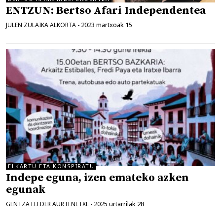
ENTZUN: Bertso Afari Independentea
2023 martxoak 15
JULEN ZULAIKA ALKORTA
-
ELKARTU ETA KONSPIRATU
Indepe eguna, izen emateko azken
egunak
2025 urtarrilak 28
GENTZA ELEDER AURTENETXE
-