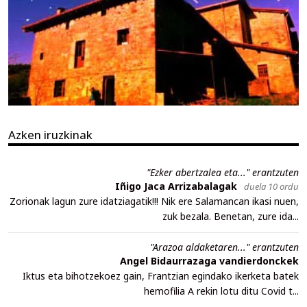
Azken iruzkinak
"Ezker abertzalea eta..." erantzuten
Iñigo Jaca Arrizabalagak
duela 10 ordu
Zorionak lagun zure idatziagatik!!! Nik ere Salamancan ikasi nuen,
zuk bezala. Benetan, zure ida...
"Arazoa aldaketaren..." erantzuten
Angel Bidaurrazaga vandierdonckek
Iktus eta bihotzekoez gain, Frantzian egindako ikerketa batek
hemofilia A rekin lotu ditu Covid t...