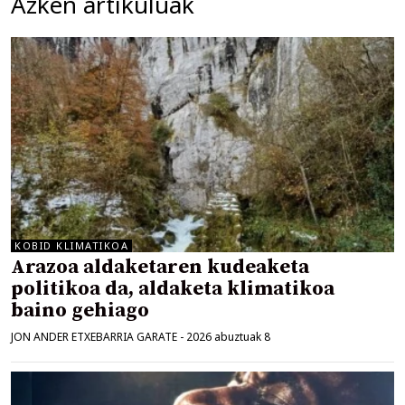
Azken artikuluak
KOBID KLIMATIKOA
Arazoa aldaketaren kudeaketa
politikoa da, aldaketa klimatikoa
baino gehiago
JON ANDER ETXEBARRIA GARATE
-
2026 abuztuak 8