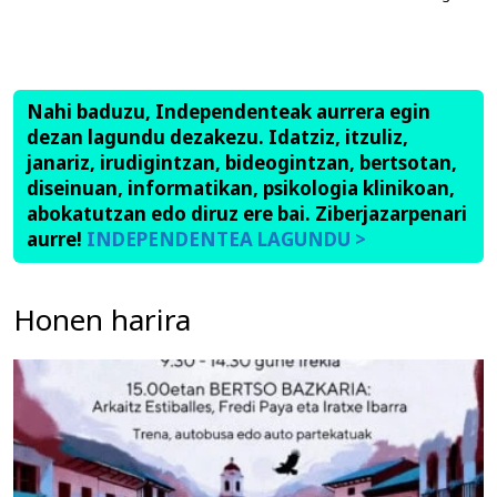
Nahi baduzu, Independenteak aurrera egin
dezan lagundu dezakezu. Idatziz, itzuliz,
janariz, irudigintzan, bideogintzan, bertsotan,
diseinuan, informatikan, psikologia klinikoan,
abokatutzan edo diruz ere bai. Ziberjazarpenari
aurre!
INDEPENDENTEA LAGUNDU >
Honen harira