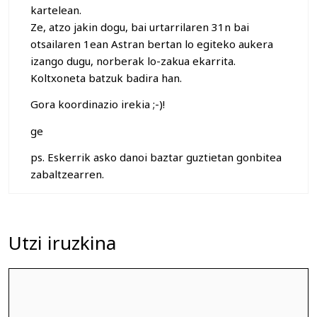
kartelean.
Ze, atzo jakin dogu, bai urtarrilaren 31n bai
otsailaren 1ean Astran bertan lo egiteko aukera
izango dugu, norberak lo-zakua ekarrita.
Koltxoneta batzuk badira han.
Gora koordinazio irekia ;-)!
ge
ps. Eskerrik asko danoi baztar guztietan gonbitea
zabaltzearren.
Utzi iruzkina
Iruzkina