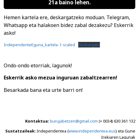
21a
baino lehen.
Hemen kartela ere, deskargatzeko moduan. Telegram,
Whatsapp eta halakoen bidez zabal dezakezu? Eskerrik
asko!
IndependenteEguna_kartela-1-scaled
Deskargatu
Ondo-ondo etorriak, lagunok!
Eskerrik asko mezua inguruan zabaltzearren!
Besarkada bana eta urte barri on!
Kontaktua:
burujabetzen@gmail.com
(+ 0034) 630 361 132
Sustatzaileak:
Independentea (
www.independentea.eus
) eta Gune
Irekiaren Lagunak