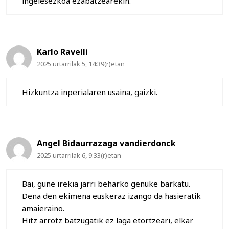
ingelesezkoa ezabatzearekin.
Karlo Ravelli
2025 urtarrilak 5, 14:39(r)etan
Hizkuntza inperialaren usaina, gaizki.
Angel Bidaurrazaga vandierdonck
2025 urtarrilak 6, 9:33(r)etan
Bai, gune irekia jarri beharko genuke barkatu.
Dena den ekimena euskeraz izango da hasieratik
amaieraino.
Hitz arrotz batzugatik ez laga etortzeari, elkar