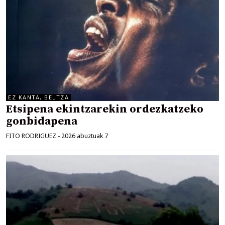
EZ KANTA, BELTZA
Etsipena ekintzarekin ordezkatzeko
gonbidapena
FITO RODRIGUEZ
-
2026 abuztuak 7