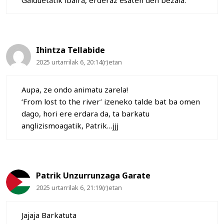
Galduetatik ibaira, erderaz esaten den bezala.
Ihintza Tellabide
2025 urtarrilak 6, 20:14(r)etan
Aupa, ze ondo animatu zarela!
‘From lost to the river’ izeneko talde bat ba omen
dago, hori ere erdara da, ta barkatu
anglizismoagatik, Patrik…jjj
Patrik Unzurrunzaga Garate
2025 urtarrilak 6, 21:19(r)etan
Jajaja Barkatuta