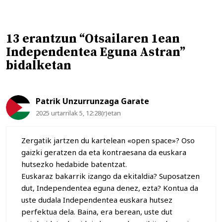
13 erantzun “Otsailaren 1ean
Independentea Eguna Astran”
bidalketan
Patrik Unzurrunzaga Garate
2025 urtarrilak 5, 12:28(r)etan
Zergatik jartzen du kartelean «open space»? Oso
gaizki geratzen da eta kontraesana da euskara
hutsezko hedabide batentzat.
Euskaraz bakarrik izango da ekitaldia? Suposatzen
dut, Independentea eguna denez, ezta? Kontua da
uste dudala Independentea euskara hutsez
perfektua dela. Baina, era berean, uste dut