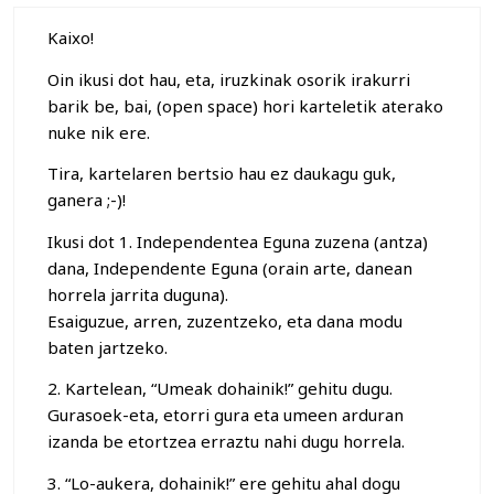
Kaixo!
Oin ikusi dot hau, eta, iruzkinak osorik irakurri
barik be, bai, (open space) hori karteletik aterako
nuke nik ere.
Tira, kartelaren bertsio hau ez daukagu guk,
ganera ;-)!
Ikusi dot 1. Independentea Eguna zuzena (antza)
dana, Independente Eguna (orain arte, danean
horrela jarrita duguna).
Esaiguzue, arren, zuzentzeko, eta dana modu
baten jartzeko.
2. Kartelean, “Umeak dohainik!” gehitu dugu.
Gurasoek-eta, etorri gura eta umeen arduran
izanda be etortzea erraztu nahi dugu horrela.
3. “Lo-aukera, dohainik!” ere gehitu ahal dogu