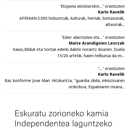
"Etsipena ekintzarekin..." erantzuten
Karlo Ravelik
AFRIKAN:3.000 hizkuntzak, kulturak, herriak, bixitasunak,
altxorrak...
"Ezker abertzalea eta..." erantzuten
Maite Arandigoien Leorzak
Kaixo,Bilduk eta Sortuk ederki dakite norantz doazen. Duela
15/20 urtetik, haien helburua da es...
"..." erantzuten
Karlo Ravelik
Bai, konforme Joxe Mari. Hitzkuntza, "guardia zibila, inkisizioaren
ordezkoa, Espainiaren muina...