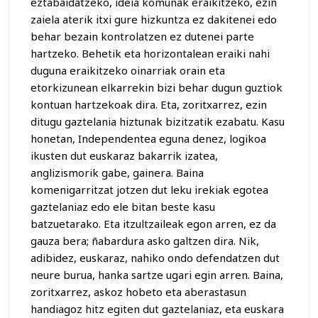
eztabaidatzeko, ideia komunak eraikitzeko, ezin
zaiela aterik itxi gure hizkuntza ez dakitenei edo
behar bezain kontrolatzen ez dutenei parte
hartzeko. Behetik eta horizontalean eraiki nahi
duguna eraikitzeko oinarriak orain eta
etorkizunean elkarrekin bizi behar dugun guztiok
kontuan hartzekoak dira. Eta, zoritxarrez, ezin
ditugu gaztelania hiztunak bizitzatik ezabatu. Kasu
honetan, Independentea eguna denez, logikoa
ikusten dut euskaraz bakarrik izatea,
anglizismorik gabe, gainera. Baina
komenigarritzat jotzen dut leku irekiak egotea
gaztelaniaz edo ele bitan beste kasu
batzuetarako. Eta itzultzaileak egon arren, ez da
gauza bera; ñabardura asko galtzen dira. Nik,
adibidez, euskaraz, nahiko ondo defendatzen dut
neure burua, hanka sartze ugari egin arren. Baina,
zoritxarrez, askoz hobeto eta aberastasun
handiagoz hitz egiten dut gaztelaniaz, eta euskara