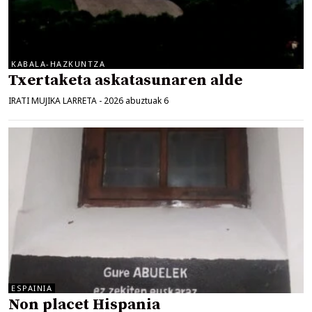
KABALA-HAZKUNTZA
Txertaketa askatasunaren alde
IRATI MUJIKA LARRETA
-
2026 abuztuak 6
ESPAINIA
Non placet Hispania