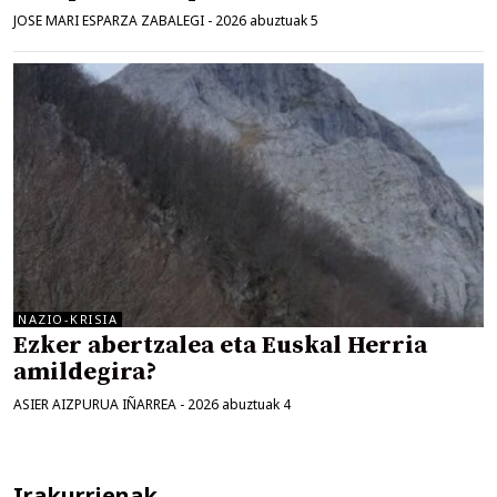
JOSE MARI ESPARZA ZABALEGI
-
2026 abuztuak 5
NAZIO-KRISIA
Ezker abertzalea eta Euskal Herria
amildegira?
ASIER AIZPURUA IÑARREA
-
2026 abuztuak 4
Irakurrienak