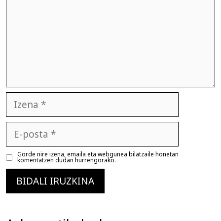
Izena
E-
posta
Gorde nire izena, emaila eta webgunea bilatzaile honetan
komentatzen dudan hurrengorako.