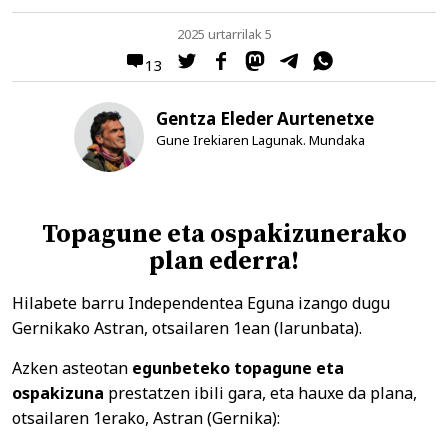
2025 urtarrilak 5
13
Gentza Eleder Aurtenetxe
Gune Irekiaren Lagunak. Mundaka
Topagune eta ospakizunerako
plan ederra!
Hilabete barru Independentea Eguna izango dugu
Gernikako Astran, otsailaren 1ean (larunbata).
Azken asteotan
egunbeteko topagune eta
ospakizuna
prestatzen ibili gara, eta hauxe da plana,
otsailaren 1erako, Astran (Gernika):