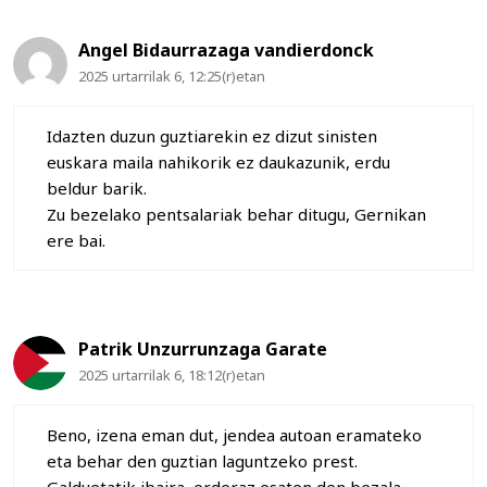
Angel Bidaurrazaga vandierdonck
2025 urtarrilak 6, 12:25(r)etan
Idazten duzun guztiarekin ez dizut sinisten
euskara maila nahikorik ez daukazunik, erdu
beldur barik.
Zu bezelako pentsalariak behar ditugu, Gernikan
ere bai.
Patrik Unzurrunzaga Garate
2025 urtarrilak 6, 18:12(r)etan
Beno, izena eman dut, jendea autoan eramateko
eta behar den guztian laguntzeko prest.