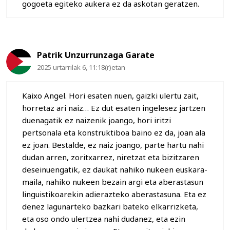
gogoeta egiteko aukera ez da askotan geratzen.
Patrik Unzurrunzaga Garate
2025 urtarrilak 6, 11:18(r)etan
Kaixo Angel. Hori esaten nuen, gaizki ulertu zait,
horretaz ari naiz… Ez dut esaten ingelesez jartzen
duenagatik ez naizenik joango, hori iritzi
pertsonala eta konstruktiboa baino ez da, joan ala
ez joan. Bestalde, ez naiz joango, parte hartu nahi
dudan arren, zoritxarrez, niretzat eta bizitzaren
deseinuengatik, ez daukat nahiko nukeen euskara-
maila, nahiko nukeen bezain argi eta aberastasun
linguistikoarekin adierazteko aberastasuna. Eta ez
denez lagunarteko bazkari bateko elkarrizketa,
eta oso ondo ulertzea nahi dudanez, eta ezin