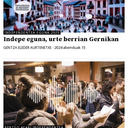
INDEPENDENTEA EGUNA 2025
Indepe eguna, urte berrian Gernikan
2024 abenduak 15
GENTZA ELEDER AURTENETXE
-
BERTSO AFARI INDEPENDENTEA