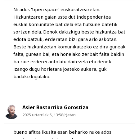
Ni ados “open space” euskaratzearekin.
Hizkuntzaren gaian uste dut Independentea
euskal komunitate bat dela eta hutsune batetik
sortzen dela. Denok dakizkigu beste hizkuntza bat
edota batzuk, erderatan bizi gara arlo askotan.
Beste hizkuntzetan komunikatzeko ez dira guneak
falta, gurean bai, eta honelako zerbait falta baldin
ba zaie erderei antolatu daitezela eta denok
izango dugu horietara joateko aukera, guk
badakizkigulako.
Asier Bastarrika Gorostiza
2025 urtarrilak 5, 13:58(r)etan
bueno afitxa ikusita esan beharko nuke ados