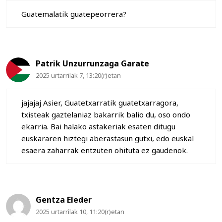
Guatemalatik guatepeorrera?
Patrik Unzurrunzaga Garate
2025 urtarrilak 7, 13:20(r)etan
jajajaj Asier, Guatetxarratik guatetxarragora,
txisteak gaztelaniaz bakarrik balio du, oso ondo
ekarria. Bai halako astakeriak esaten ditugu
euskararen hiztegi aberastasun gutxi, edo euskal
esaera zaharrak entzuten ohituta ez gaudenok.
Gentza Eleder
2025 urtarrilak 10, 11:20(r)etan