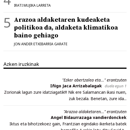
IRATI MUJIKA LARRETA
Arazoa aldaketaren kudeaketa
politikoa da, aldaketa klimatikoa
baino gehiago
JON ANDER ETXEBARRIA GARATE
Azken iruzkinak
"Ezker abertzalea eta..." erantzuten
Iñigo Jaca Arrizabalagak
duela egun 1
Zorionak lagun zure idatziagatik!!! Nik ere Salamancan ikasi nuen,
zuk bezala. Benetan, zure ida...
"Arazoa aldaketaren..." erantzuten
Angel Bidaurrazaga vandierdonckek
Iktus eta bihotzekoez gain, Frantzian egindako ikerketa batek