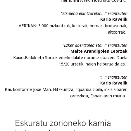
hemofilia A rekin lotu ditu Covid t...
"Etsipena ekintzarekin..." erantzuten
Karlo Ravelik
AFRIKAN: 3.000 hizkuntzak, kulturak, herriak, bixitasunak,
altxorrak...
"Ezker abertzalea eta..." erantzuten
Maite Arandigoien Leorzak
Kaixo,Bilduk eta Sortuk ederki dakite norantz doazen. Duela
15/20 urtetik, haien helburua da es...
"..." erantzuten
Karlo Ravelik
Bai, konforme Joxe Mari. Hitzkuntza, "guardia zibila, inkisizioaren
ordezkoa, Espainiaren muina...