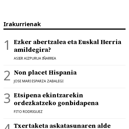
Irakurrienak
Ezker abertzalea eta Euskal Herria
amildegira?
ASIER AIZPURUA IÑARREA
Non placet Hispania
JOSE MARI ESPARZA ZABALEGI
Etsipena ekintzarekin
ordezkatzeko gonbidapena
FITO RODRIGUEZ
Txertaketa askatasunaren alde