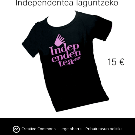
Creative Commons
Lege oharra
Pribatutasun politika