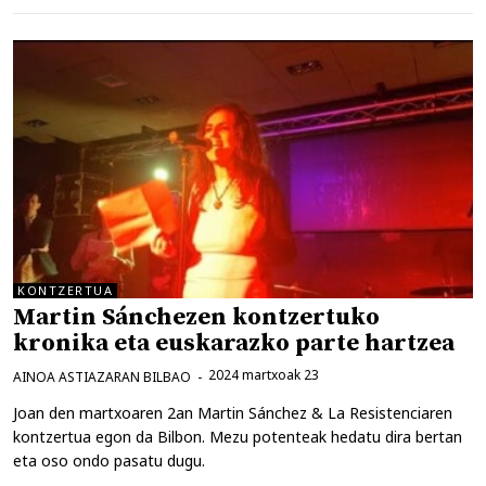
KONTZERTUA
Martin Sánchezen kontzertuko
kronika eta euskarazko parte hartzea
2024 martxoak 23
AINOA ASTIAZARAN BILBAO
Joan den martxoaren 2an Martin Sánchez & La Resistenciaren
kontzertua egon da Bilbon. Mezu potenteak hedatu dira bertan
eta oso ondo pasatu dugu.