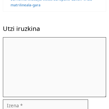
matrilineala-gara
Utzi iruzkina
Iruzkina
Izena