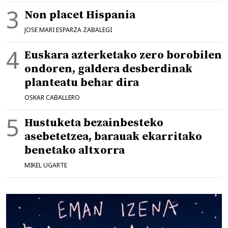
Non placet Hispania
JOSE MARI ESPARZA ZABALEGI
Euskara azterketako zero borobilen
ondoren, galdera desberdinak
planteatu behar dira
OSKAR CABALLERO
Hustuketa bezainbesteko
asebetetzea, barauak ekarritako
benetako altxorra
MIKEL UGARTE