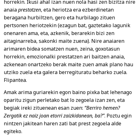
horrekin. Ikusi ahal izan nuen nola hasi zen bizitza nire
anaia
prestatzen
, eta heriotza era ezberdinetan
beragana hurbiltzen, gero eta hurbilago zituen
pertsonen heriotzekin (ezagun bat, gaztetako lagunik
onenaren ama, eta, azkenik, berarekin bizi zen
aitaginarreba, sakonki maite zuena). Nire anaiaren
arimaren bidea somatzen nuen, zeina, goxotasun
horrekin, emozionalki prestatzen ari baitzen anaia,
azkenean onartzeko berak maite zuen amak plano hau
utziko zuela eta galera berregituratu beharko zuela.
Flipantea.
Amak arima guriarekin egon baino pixka bat lehenago
oparitu zigun perletako bat lo zegoela izan zen, eta
begiak ireki zituenean esan zuen:
“Berriro hemen?
Zergatik ez naiz joan etorri zaizkidanean, ba?”
. Poztu egin
nintzen jakitean haren zati bat prest zegoela alde
egiteko.