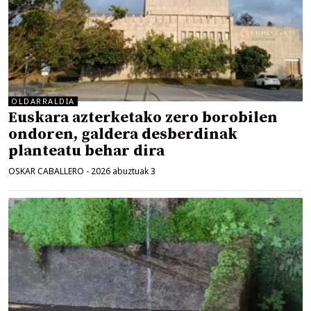
OLDARRALDIA
Euskara azterketako zero borobilen
ondoren, galdera desberdinak
planteatu behar dira
OSKAR CABALLERO
-
2026 abuztuak 3