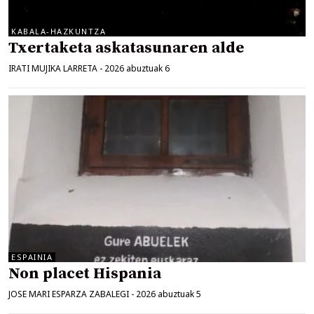
KABALA-HAZKUNTZA
Txertaketa askatasunaren alde
IRATI MUJIKA LARRETA
-
2026 abuztuak 6
ESPAINIA
Non placet Hispania
JOSE MARI ESPARZA ZABALEGI
-
2026 abuztuak 5