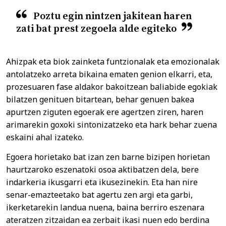
Poztu egin nintzen jakitean haren
zati bat prest zegoela alde egiteko
Ahizpak eta biok zainketa funtzionalak eta emozionalak
antolatzeko arreta bikaina ematen genion elkarri, eta,
prozesuaren fase aldakor bakoitzean baliabide egokiak
bilatzen genituen bitartean, behar genuen bakea
apurtzen ziguten egoerak ere agertzen ziren, haren
arimarekin goxoki sintonizatzeko eta hark behar zuena
eskaini ahal izateko.
Egoera horietako bat izan zen barne bizipen horietan
haurtzaroko eszenatoki osoa aktibatzen dela, bere
indarkeria ikusgarri eta ikusezinekin. Eta han nire
senar-emazteetako bat agertu zen argi eta garbi,
ikerketarekin landua nuena, baina berriro eszenara
ateratzen zitzaidan ea zerbait ikasi nuen edo berdina