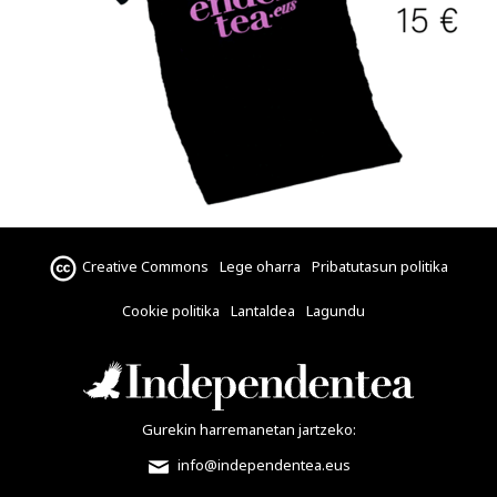
Creative Commons
Lege oharra
Pribatutasun politika
Cookie politika
Lantaldea
Lagundu
Gurekin harremanetan jartzeko:
info@independentea.eus