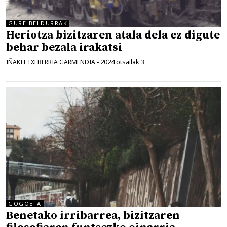
GURE BELDURRAK
Heriotza bizitzaren atala dela ez digute
behar bezala irakatsi
2024 otsailak 3
IÑAKI ETXEBERRIA GARMENDIA
-
GOGOETA
Benetako irribarrea, bizitzaren