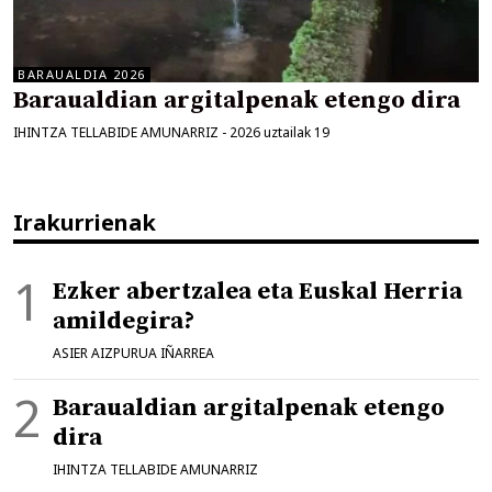
BARAUALDIA 2026
Baraualdian argitalpenak etengo dira
IHINTZA TELLABIDE AMUNARRIZ
-
2026 uztailak 19
Irakurrienak
Ezker abertzalea eta Euskal Herria
amildegira?
ASIER AIZPURUA IÑARREA
Baraualdian argitalpenak etengo
dira
IHINTZA TELLABIDE AMUNARRIZ