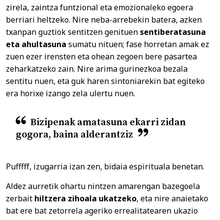
zirela, zaintza funtzional eta emozionaleko egoera
berriari heltzeko. Nire neba-arrebekin batera, azken
txanpan guztiok sentitzen genituen
sentiberatasuna
eta ahultasuna
sumatu nituen; fase horretan amak ez
zuen ezer irensten eta ohean zegoen bere pasartea
zeharkatzeko zain. Nire arima gurinezkoa bezala
sentitu nuen, eta guk haren sintoniarekin bat egiteko
era horixe izango zela ulertu nuen.
Bizipenak amatasuna ekarri zidan
gogora, baina alderantziz
Pufffff, izugarria izan zen, bidaia espirituala benetan.
Aldez aurretik ohartu nintzen amarengan bazegoela
zerbait
hiltzera zihoala ukatzeko
, eta nire anaietako
bat ere bat zetorrela ageriko errealitatearen ukazio