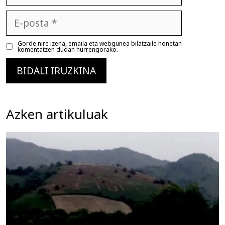
E-
posta
Gorde nire izena, emaila eta webgunea bilatzaile honetan
komentatzen dudan hurrengorako.
Azken artikuluak