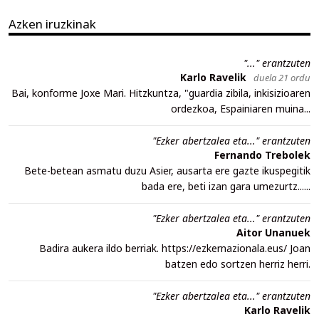
Azken iruzkinak
"..." erantzuten
Karlo Ravelik
duela 21 ordu
Bai, konforme Joxe Mari. Hitzkuntza, "guardia zibila, inkisizioaren
ordezkoa, Espainiaren muina...
"Ezker abertzalea eta..." erantzuten
Fernando Trebolek
Bete-betean asmatu duzu Asier, ausarta ere gazte ikuspegitik
bada ere, beti izan gara umezurtz......
"Ezker abertzalea eta..." erantzuten
Aitor Unanuek
Badira aukera ildo berriak. https://ezkernazionala.eus/ Joan
batzen edo sortzen herriz herri.
"Ezker abertzalea eta..." erantzuten
Karlo Ravelik