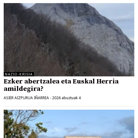
NAZIO-KRISIA
Ezker abertzalea eta Euskal Herria
amildegira?
ASIER AIZPURUA IÑARREA
-
2026 abuztuak 4