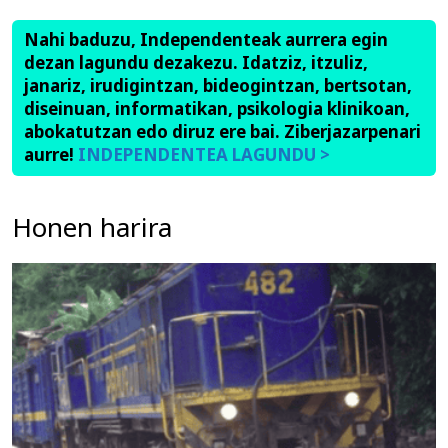
Nahi baduzu, Independenteak aurrera egin
dezan lagundu dezakezu. Idatziz, itzuliz,
janariz, irudigintzan, bideogintzan, bertsotan,
diseinuan, informatikan, psikologia klinikoan,
abokatutzan edo diruz ere bai. Ziberjazarpenari
aurre!
INDEPENDENTEA LAGUNDU >
Honen harira