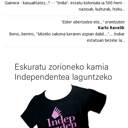
Gainera - kasualitatez...? - : "India": estatu koloniala ia 500 herri -
nazioak, kulturak, hizku...
"Ezker abertzalea eta..." erantzuten
Karlo Ravelik
Beno, berriro, "Mizelio sakona lurraren azpian dabil….".... Indiar
estatuan bezela: la...