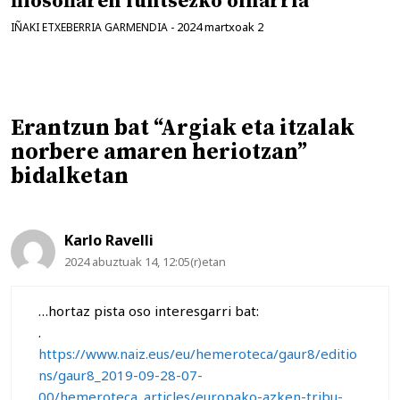
filosofiaren funtsezko oinarria
2024 martxoak 2
IÑAKI ETXEBERRIA GARMENDIA
-
Erantzun bat “Argiak eta itzalak
norbere amaren heriotzan”
bidalketan
Karlo Ravelli
2024 abuztuak 14, 12:05(r)etan
…hortaz pista oso interesgarri bat:
.
https://www.naiz.eus/eu/hemeroteca/gaur8/editio
ns/gaur8_2019-09-28-07-
00/hemeroteca_articles/europako-azken-tribu-