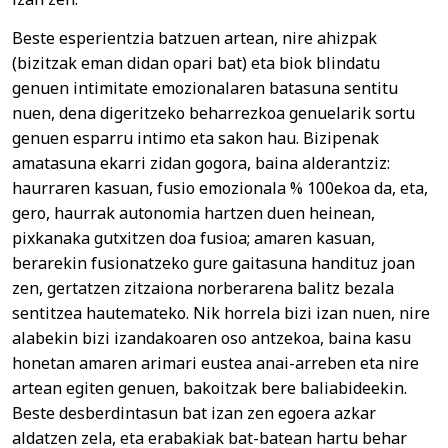
Beste esperientzia batzuen artean, nire ahizpak
(bizitzak eman didan opari bat) eta biok blindatu
genuen intimitate emozionalaren batasuna sentitu
nuen, dena digeritzeko beharrezkoa genuelarik sortu
genuen esparru intimo eta sakon hau. Bizipenak
amatasuna ekarri zidan gogora, baina alderantziz:
haurraren kasuan, fusio emozionala % 100ekoa da, eta,
gero, haurrak autonomia hartzen duen heinean,
pixkanaka gutxitzen doa fusioa; amaren kasuan,
berarekin fusionatzeko gure gaitasuna handituz joan
zen, gertatzen zitzaiona norberarena balitz bezala
sentitzea hautemateko. Nik horrela bizi izan nuen, nire
alabekin bizi izandakoaren oso antzekoa, baina kasu
honetan amaren arimari eustea anai-arreben eta nire
artean egiten genuen, bakoitzak bere baliabideekin.
Beste desberdintasun bat izan zen egoera azkar
aldatzen zela, eta erabakiak bat-batean hartu behar