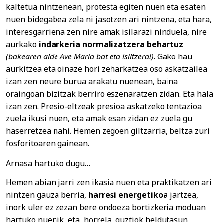
kaltetua nintzenean, protesta egiten nuen eta esaten
nuen bidegabea zela ni jasotzen ari nintzena, eta hara,
interesgarriena zen nire amak isilarazi ninduela, nire
aurkako
indarkeria normalizatzera behartuz
(bakearen alde Ave Maria bat eta isiltzera!)
. Gako hau
aurkitzea eta oinaze hori zeharkatzea oso askatzailea
izan zen neure burua arakatu nuenean, baina
oraingoan bizitzak berriro eszenaratzen zidan. Eta hala
izan zen. Presio-eltzeak presioa askatzeko tentazioa
zuela ikusi nuen, eta amak esan zidan ez zuela gu
haserretzea nahi. Hemen zegoen giltzarria, beltza zuri
fosforitoaren gainean.
Arnasa hartuko dugu…
Hemen abian jarri zen ikasia nuen eta praktikatzen ari
nintzen gauza berria,
harresi energetikoa
jartzea,
inork uler ez zezan bere ondoeza bortizkeria moduan
hartuko nuenik, eta, horrela, guztiok heldutasun