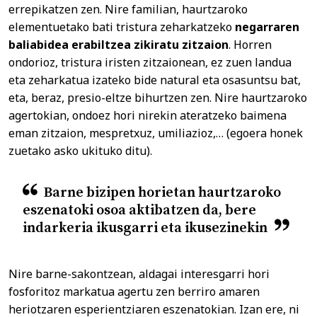
errepikatzen zen. Nire familian, haurtzaroko
elementuetako bati tristura zeharkatzeko
negarraren
baliabidea erabiltzea zikiratu zitzaion
. Horren
ondorioz, tristura iristen zitzaionean, ez zuen landua
eta zeharkatua izateko bide natural eta osasuntsu bat,
eta, beraz, presio-eltze bihurtzen zen. Nire haurtzaroko
agertokian, ondoez hori nirekin ateratzeko baimena
eman zitzaion, mespretxuz, umiliazioz,… (egoera honek
zuetako asko ukituko ditu).
Barne bizipen horietan haurtzaroko
eszenatoki osoa aktibatzen da, bere
indarkeria ikusgarri eta ikusezinekin
Nire barne-sakontzean, aldagai interesgarri hori
fosforitoz markatua agertu zen berriro amaren
heriotzaren esperientziaren eszenatokian. Izan ere, ni