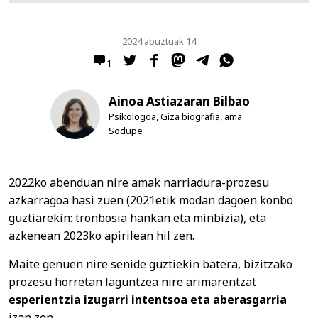
2024 abuztuak 14
1
Ainoa Astiazaran Bilbao
Psikologoa, Giza biografia, ama.
Sodupe
2022ko abenduan nire amak narriadura-prozesu
azkarragoa hasi zuen (2021etik modan dagoen konbo
guztiarekin: tronbosia hankan eta minbizia), eta
azkenean 2023ko apirilean hil zen.
Maite genuen nire senide guztiekin batera, bizitzako
prozesu horretan laguntzea nire arimarentzat
esperientzia izugarri intentsoa eta aberasgarria
izan zen.