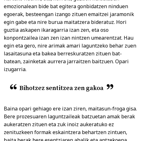
emozionalean bide bat egitera gonbidatzen ninduen
egoerak, besteengan izango zituen emaitzei jaramonik
egin gabe eta nire burua maitatzera bideratuz. Hori
guztia askapen ikaragarria izan zen, eta oso
konpontzailea izan zen izan nintzen umearentzat. Hau
egin eta gero, nire arimak amari laguntzeko behar zuen
lasaitasuna eta bakea berreskuratzen zituen bat-
batean, zainketak aurrera jarraitzen baitzuen. Opari
izugarria.
Bihotzez sentitzea zen gakoa
Baina opari gehiago ere izan ziren, maitasun-froga gisa.
Bere prozesuaren laguntzaileak batzuetan amak berak
aukeratzen zituen eta zuk inoiz aukeratuko ez
zenituzkeen formak eskaintzera behartzen zintuen,
baita berak bere esentziaren ahalik eta antzekoena