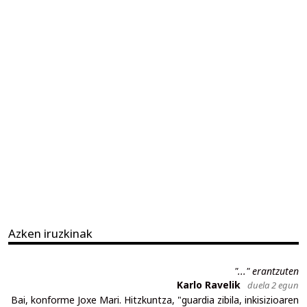
Azken iruzkinak
"..." erantzuten
Karlo Ravelik
duela 2 egun
Bai, konforme Joxe Mari. Hitzkuntza, "guardia zibila, inkisizioaren