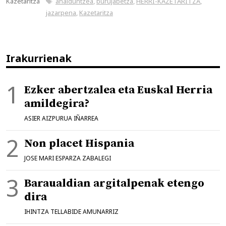
Kazetaritza
ahalduntzea
,
burujabetza
,
HERRI-KAZETARITZA
,
jazarpena
,
Kazetaritza
Irakurrienak
Ezker abertzalea eta Euskal Herria
amildegira?
ASIER AIZPURUA IÑARREA
Non placet Hispania
JOSE MARI ESPARZA ZABALEGI
Baraualdian argitalpenak etengo
dira
IHINTZA TELLABIDE AMUNARRIZ