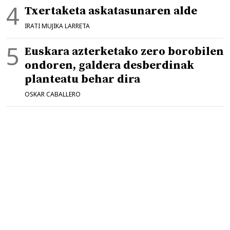
Txertaketa askatasunaren alde
IRATI MUJIKA LARRETA
Euskara azterketako zero borobilen
ondoren, galdera desberdinak
planteatu behar dira
OSKAR CABALLERO