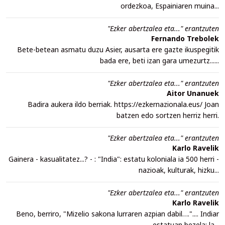
ordezkoa, Espainiaren muina...
"Ezker abertzalea eta..." erantzuten
Fernando Trebolek
Bete-betean asmatu duzu Asier, ausarta ere gazte ikuspegitik
bada ere, beti izan gara umezurtz......
"Ezker abertzalea eta..." erantzuten
Aitor Unanuek
Badira aukera ildo berriak. https://ezkernazionala.eus/ Joan
batzen edo sortzen herriz herri.
"Ezker abertzalea eta..." erantzuten
Karlo Ravelik
Gainera - kasualitatez...? - : "India": estatu koloniala ia 500 herri -
nazioak, kulturak, hizku...
"Ezker abertzalea eta..." erantzuten
Karlo Ravelik
Beno, berriro, "Mizelio sakona lurraren azpian dabil….".... Indiar
estatuan bezela: la...