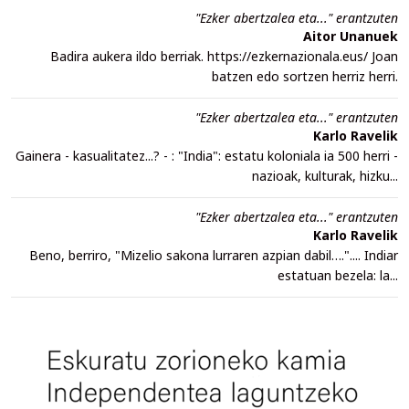
"Ezker abertzalea eta..." erantzuten
Aitor Unanuek
Badira aukera ildo berriak. https://ezkernazionala.eus/ Joan
batzen edo sortzen herriz herri.
"Ezker abertzalea eta..." erantzuten
Karlo Ravelik
Gainera - kasualitatez...? - : "India": estatu koloniala ia 500 herri -
nazioak, kulturak, hizku...
"Ezker abertzalea eta..." erantzuten
Karlo Ravelik
Beno, berriro, "Mizelio sakona lurraren azpian dabil….".... Indiar
estatuan bezela: la...