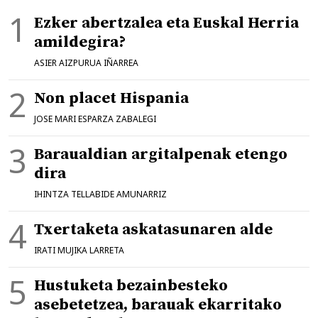
Ezker abertzalea eta Euskal Herria
amildegira?
ASIER AIZPURUA IÑARREA
Non placet Hispania
JOSE MARI ESPARZA ZABALEGI
Baraualdian argitalpenak etengo
dira
IHINTZA TELLABIDE AMUNARRIZ
Txertaketa askatasunaren alde
IRATI MUJIKA LARRETA
Hustuketa bezainbesteko
asebetetzea, barauak ekarritako