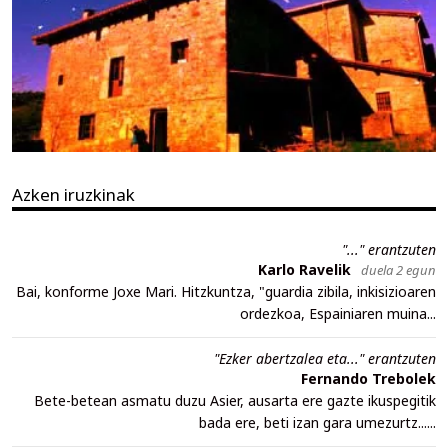
Azken iruzkinak
"..." erantzuten
Karlo Ravelik
duela 2 egun
Bai, konforme Joxe Mari. Hitzkuntza, "guardia zibila, inkisizioaren
ordezkoa, Espainiaren muina...
"Ezker abertzalea eta..." erantzuten
Fernando Trebolek
Bete-betean asmatu duzu Asier, ausarta ere gazte ikuspegitik
bada ere, beti izan gara umezurtz......