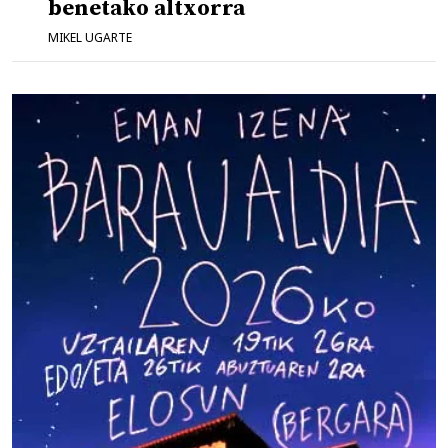
benetako altxorra
MIKEL UGARTE