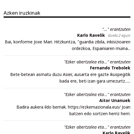
Azken iruzkinak
"..." erantzuten
Karlo Ravelik
duela 2 egun
Bai, konforme Joxe Mari. Hitzkuntza, "guardia zibila, inkisizioaren
ordezkoa, Espainiaren muina...
"Ezker abertzalea eta..." erantzuten
Fernando Trebolek
Bete-betean asmatu duzu Asier, ausarta ere gazte ikuspegitik
bada ere, beti izan gara umezurtz......
"Ezker abertzalea eta..." erantzuten
Aitor Unanuek
Badira aukera ildo berriak. https://ezkernazionala.eus/ Joan
batzen edo sortzen herriz herri.
"Ezker abertzalea eta..." erantzuten
Karlo Ravelik