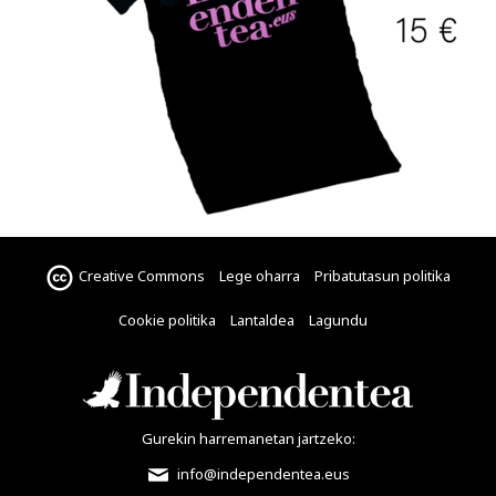
Creative Commons
Lege oharra
Pribatutasun politika
Cookie politika
Lantaldea
Lagundu
Gurekin harremanetan jartzeko:
info@independentea.eus