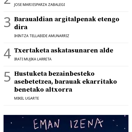
JOSE MARI ESPARZA ZABALEGI
Baraualdian argitalpenak etengo
dira
IHINTZA TELLABIDE AMUNARRIZ
Txertaketa askatasunaren alde
IRATI MUJIKA LARRETA
Hustuketa bezainbesteko
asebetetzea, barauak ekarritako
benetako altxorra
MIKEL UGARTE