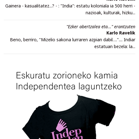
Gainera - kasualitatez...? - : "India": estatu koloniala ia 500 herri -
nazioak, kulturak, hizku...
"Ezker abertzalea eta..." erantzuten
Karlo Ravelik
Beno, berriro, "Mizelio sakona lurraren azpian dabil….".... Indiar
estatuan bezela: la...