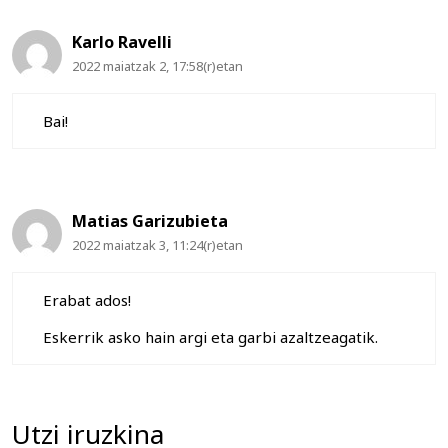
Karlo Ravelli
2022 maiatzak 2, 17:58(r)etan
Bai!
Matias Garizubieta
2022 maiatzak 3, 11:24(r)etan
Erabat ados!
Eskerrik asko hain argi eta garbi azaltzeagatik.
Utzi iruzkina