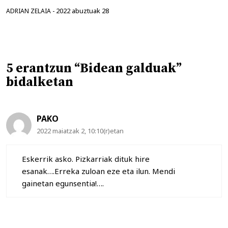
2022 abuztuak 28
ADRIAN ZELAIA
-
5 erantzun “Bidean galduak”
bidalketan
PAKO
2022 maiatzak 2, 10:10(r)etan
Eskerrik asko. Pizkarriak dituk hire
esanak….Erreka zuloan eze eta ilun. Mendi
gainetan egunsentia!….