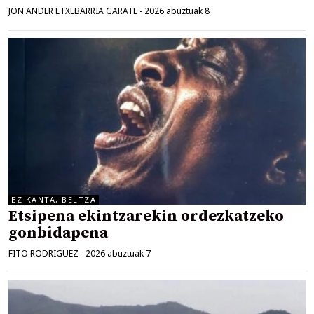
JON ANDER ETXEBARRIA GARATE
-
2026 abuztuak 8
EZ KANTA, BELTZA
Etsipena ekintzarekin ordezkatzeko
gonbidapena
FITO RODRIGUEZ
-
2026 abuztuak 7