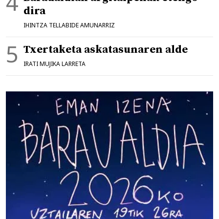
dira
IHINTZA TELLABIDE AMUNARRIZ
Txertaketa askatasunaren alde
IRATI MUJIKA LARRETA