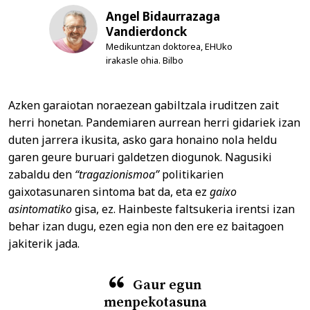
Angel Bidaurrazaga
Vandierdonck
Medikuntzan doktorea, EHUko
irakasle ohia. Bilbo
Azken garaiotan noraezean gabiltzala iruditzen zait
herri honetan. Pandemiaren aurrean herri gidariek izan
duten jarrera ikusita, asko gara honaino nola heldu
garen geure buruari galdetzen diogunok. Nagusiki
zabaldu den
“tragazionismoa”
politikarien
gaixotasunaren sintoma bat da, eta ez
gaixo
asintomatiko
gisa, ez. Hainbeste faltsukeria irentsi izan
behar izan dugu, ezen egia non den ere ez baitagoen
jakiterik jada.
Gaur egun
menpekotasuna