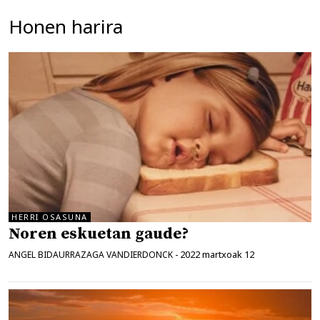
Honen harira
HERRI OSASUNA
Noren eskuetan gaude?
2022 martxoak 12
ANGEL BIDAURRAZAGA VANDIERDONCK
-