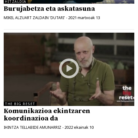
HITZALDIA
Burujabetza eta askatasuna
2021 martxoak 13
MIKEL ALZUART ZALDAIN 'DUTARI'
-
THE BIG RESET
Komunikazioa ekintzaren
koordinazioa da
2022 ekainak 10
IHINTZA TELLABIDE AMUNARRIZ
-