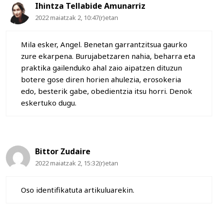
Ihintza Tellabide Amunarriz
2022 maiatzak 2, 10:47(r)etan
Mila esker, Angel. Benetan garrantzitsua gaurko
zure ekarpena. Burujabetzaren nahia, beharra eta
praktika gailenduko ahal zaio aipatzen dituzun
botere gose diren horien ahulezia, erosokeria
edo, besterik gabe, obedientzia itsu horri. Denok
eskertuko dugu.
Bittor Zudaire
2022 maiatzak 2, 15:32(r)etan
Oso identifikatuta artikuluarekin.