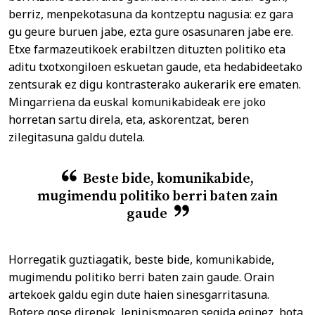
berriz, menpekotasuna da kontzeptu nagusia: ez gara
gu geure buruen jabe, ezta gure osasunaren jabe ere.
Etxe farmazeutikoek erabiltzen dituzten politiko eta
aditu txotxongiloen eskuetan gaude, eta hedabideetako
zentsurak ez digu kontrasterako aukerarik ere ematen.
Mingarriena da euskal komunikabideak ere joko
horretan sartu direla, eta, askorentzat, beren
zilegitasuna galdu dutela.
Beste bide, komunikabide,
mugimendu politiko berri baten zain
gaude
Horregatik guztiagatik, beste bide, komunikabide,
mugimendu politiko berri baten zain gaude. Orain
artekoek galdu egin dute haien sinesgarritasuna.
Botere gose direnek, leninismoaren segida eginez, bota