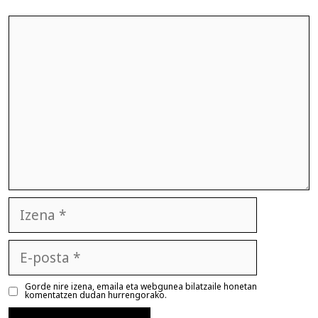
Iruzkina
Izena
E-
posta
Gorde nire izena, emaila eta webgunea bilatzaile honetan
komentatzen dudan hurrengorako.