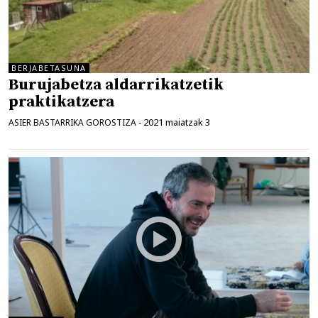
BERJABETASUNA
Burujabetza aldarrikatzetik
praktikatzera
2021 maiatzak 3
ASIER BASTARRIKA GOROSTIZA
-