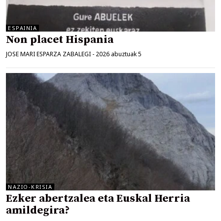
ESPAINIA
Non placet Hispania
JOSE MARI ESPARZA ZABALEGI
-
2026 abuztuak 5
NAZIO-KRISIA
Ezker abertzalea eta Euskal Herria
amildegira?