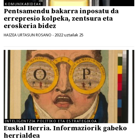
KOMUNIKABIDEAK
Pentsamendu bakarra inposatu da
errepresio kolpeka, zentsura eta
eroskeria bidez
2022 uztailak 25
HAIZEA URTASUN ROSANO
-
INTELIGENTZIA POLITIKO ETA ESTRATEGIKOA
Euskal Herria. Informaziorik gabeko
herrialdea