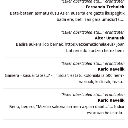
"Ezker abertzalea eta..." erantzuten
Fernando Trebolek
Bete-betean asmatu duzu Asier, ausarta ere gazte ikuspegitik
bada ere, beti izan gara umezurtz......
"Ezker abertzalea eta..." erantzuten
Aitor Unanuek
Badira aukera ildo berriak. https://ezkernazionala.eus/ Joan
batzen edo sortzen herriz herri.
"Ezker abertzalea eta..." erantzuten
Karlo Ravelik
Gainera - kasualitatez...? - : "India": estatu koloniala ia 500 herri -
nazioak, kulturak, hizku...
"Ezker abertzalea eta..." erantzuten
Karlo Ravelik
Beno, berriro, "Mizelio sakona lurraren azpian dabil….".... Indiar
estatuan bezela: la...