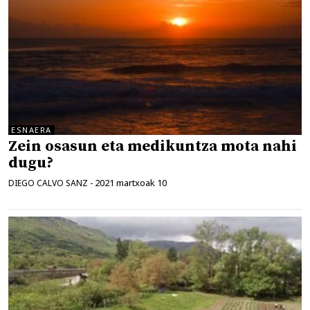
ESNAERA
Zein osasun eta medikuntza mota nahi
dugu?
2021 martxoak 10
DIEGO CALVO SANZ
-