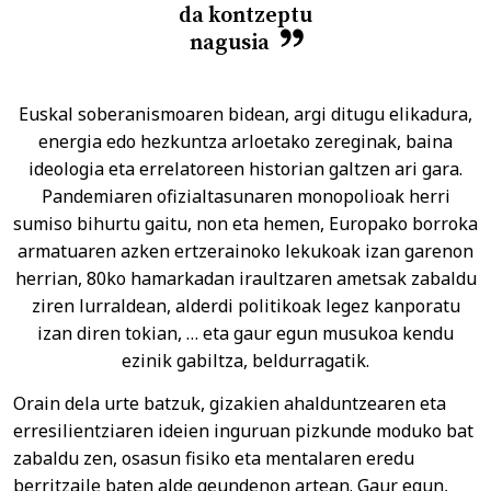
da kontzeptu
nagusia
Euskal soberanismoaren bidean, argi ditugu elikadura,
energia edo hezkuntza arloetako zereginak, baina
ideologia eta errelatoreen historian galtzen ari gara.
Pandemiaren ofizialtasunaren monopolioak herri
sumiso bihurtu gaitu, non eta hemen, Europako borroka
armatuaren azken ertzerainoko lekukoak izan garenon
herrian, 80ko hamarkadan iraultzaren ametsak zabaldu
ziren lurraldean, alderdi politikoak legez kanporatu
izan diren tokian, … eta gaur egun musukoa kendu
ezinik gabiltza, beldurragatik.
Orain dela urte batzuk, gizakien ahalduntzearen eta
erresilientziaren ideien inguruan pizkunde moduko bat
zabaldu zen, osasun fisiko eta mentalaren eredu
berritzaile baten alde geundenon artean. Gaur egun,