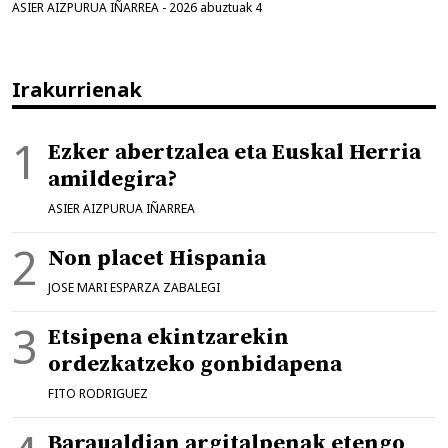
ASIER AIZPURUA IÑARREA
-
2026 abuztuak 4
Irakurrienak
Ezker abertzalea eta Euskal Herria
amildegira?
ASIER AIZPURUA IÑARREA
Non placet Hispania
JOSE MARI ESPARZA ZABALEGI
Etsipena ekintzarekin
ordezkatzeko gonbidapena
FITO RODRIGUEZ
Baraualdian argitalpenak etengo