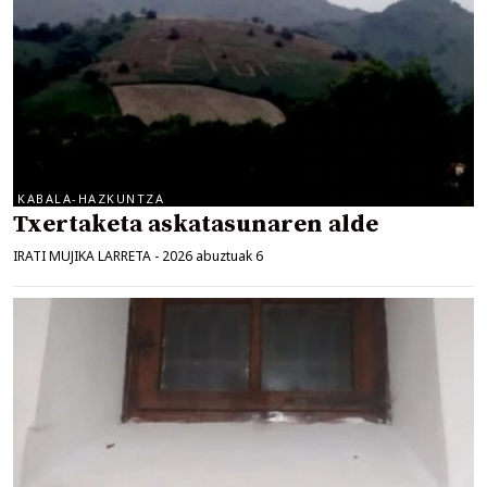
KABALA-HAZKUNTZA
Txertaketa askatasunaren alde
IRATI MUJIKA LARRETA
-
2026 abuztuak 6