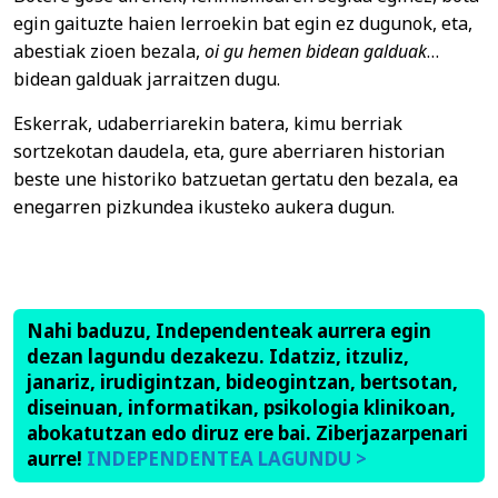
egin gaituzte haien lerroekin bat egin ez dugunok, eta,
abestiak zioen bezala,
oi gu hemen bidean galduak
…
bidean galduak jarraitzen dugu.
Eskerrak, udaberriarekin batera, kimu berriak
sortzekotan daudela, eta, gure aberriaren historian
beste une historiko batzuetan gertatu den bezala, ea
enegarren pizkundea ikusteko aukera dugun.
Nahi baduzu, Independenteak aurrera egin
dezan lagundu dezakezu. Idatziz, itzuliz,
janariz, irudigintzan, bideogintzan, bertsotan,
diseinuan, informatikan, psikologia klinikoan,
abokatutzan edo diruz ere bai. Ziberjazarpenari
aurre!
INDEPENDENTEA LAGUNDU >