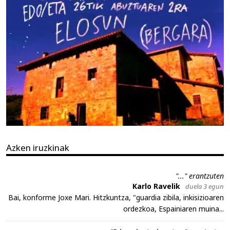
Azken iruzkinak
"..." erantzuten
Karlo Ravelik
duela 3 egun
Bai, konforme Joxe Mari. Hitzkuntza, "guardia zibila, inkisizioaren
ordezkoa, Espainiaren muina...