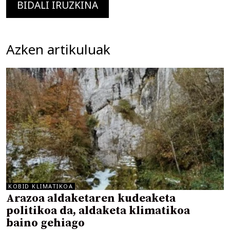
Azken artikuluak
KOBID KLIMATIKOA
Arazoa aldaketaren kudeaketa
politikoa da, aldaketa klimatikoa
baino gehiago