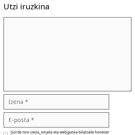
Utzi iruzkina
Iruzkina
Izena
E-
posta
Gorde nire izena, emaila eta webgunea bilatzaile honetan