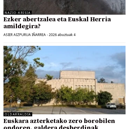
NAZIO-KRISIA
Ezker abertzalea eta Euskal Herria
amildegira?
ASIER AIZPURUA IÑARREA
-
2026 abuztuak 4
OLDARRALDIA
Euskara azterketako zero borobilen
ondoren, galdera desberdinak