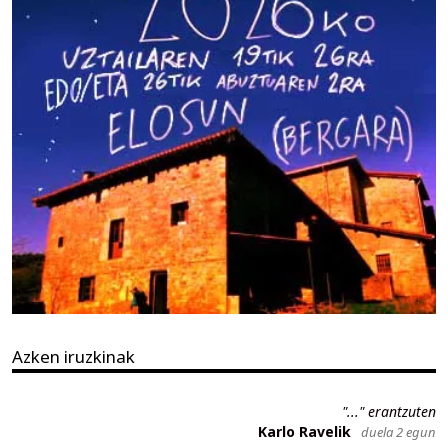
Azken iruzkinak
"..." erantzuten
Karlo Ravelik
duela 2 egun