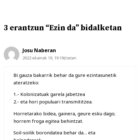
3 erantzun “Ezin da” bidalketan
Josu Naberan
2022 ekainak 19, 19:19(r)etan
Bi gauza bakarrik behar da gure ezintasunetik
ateratzeko:
1.- Kolonizatuak garela jabetzea
2.- eta hori populuari transmititzea.
Horretarako bidea, gainera, geure esku dago;
horrem froga egitea behintzat.
Soil-soilik borondatea behar da… eta