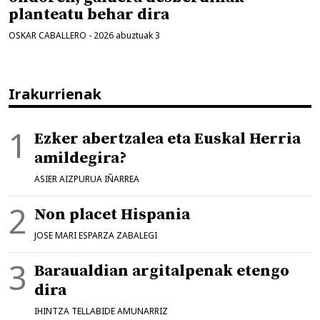
planteatu behar dira
OSKAR CABALLERO
-
2026 abuztuak 3
Irakurrienak
Ezker abertzalea eta Euskal Herria
amildegira?
ASIER AIZPURUA IÑARREA
Non placet Hispania
JOSE MARI ESPARZA ZABALEGI
Baraualdian argitalpenak etengo
dira
IHINTZA TELLABIDE AMUNARRIZ