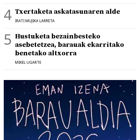
Txertaketa askatasunaren alde
IRATI MUJIKA LARRETA
Hustuketa bezainbesteko
asebetetzea, barauak ekarritako
benetako altxorra
MIKEL UGARTE