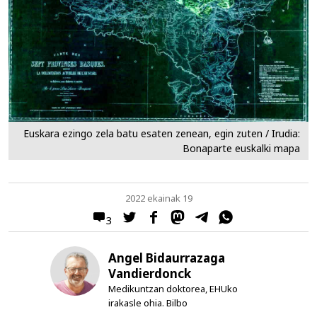
Euskara ezingo zela batu esaten zenean, egin zuten / Irudia:
Bonaparte euskalki mapa
2022 ekainak 19
3
Angel Bidaurrazaga
Vandierdonck
Medikuntzan doktorea, EHUko
irakasle ohia. Bilbo