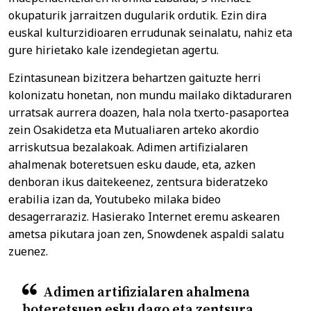
okupaturik jarraitzen dugularik ordutik. Ezin dira
euskal kulturzidioaren errudunak seinalatu, nahiz eta
gure hirietako kale izendegietan agertu.
Ezintasunean bizitzera behartzen gaituzte herri
kolonizatu honetan, non mundu mailako diktaduraren
urratsak aurrera doazen, hala nola txerto-pasaportea
zein Osakidetza eta Mutualiaren arteko akordio
arriskutsua bezalakoak. Adimen artifizialaren
ahalmenak boteretsuen esku daude, eta, azken
denboran ikus daitekeenez, zentsura bideratzeko
erabilia izan da, Youtubeko milaka bideo
desagerraraziz. Hasierako Internet eremu askearen
ametsa pikutara joan zen, Snowdenek aspaldi salatu
zuenez.
Adimen artifizialaren ahalmena
boteretsuen esku dago eta zentsura