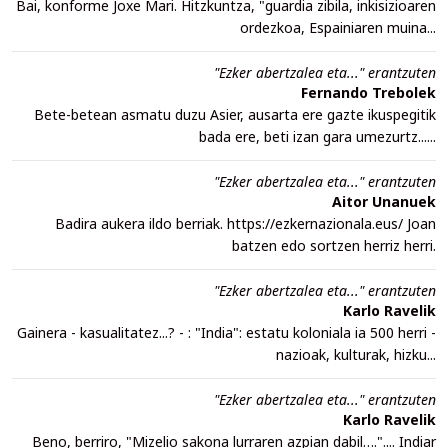
Bai, konforme Joxe Mari. Hitzkuntza, "guardia zibila, inkisizioaren
ordezkoa, Espainiaren muina...
"Ezker abertzalea eta..." erantzuten
Fernando Trebolek
Bete-betean asmatu duzu Asier, ausarta ere gazte ikuspegitik
bada ere, beti izan gara umezurtz......
"Ezker abertzalea eta..." erantzuten
Aitor Unanuek
Badira aukera ildo berriak. https://ezkernazionala.eus/ Joan
batzen edo sortzen herriz herri.
"Ezker abertzalea eta..." erantzuten
Karlo Ravelik
Gainera - kasualitatez...? - : "India": estatu koloniala ia 500 herri -
nazioak, kulturak, hizku...
"Ezker abertzalea eta..." erantzuten
Karlo Ravelik
Beno, berriro, "Mizelio sakona lurraren azpian dabil….".... Indiar