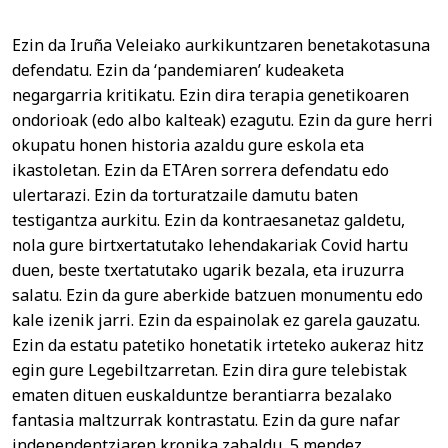
Ezin da Iruña Veleiako aurkikuntzaren benetakotasuna
defendatu. Ezin da ‘pandemiaren’ kudeaketa
negargarria kritikatu. Ezin dira terapia genetikoaren
ondorioak (edo albo kalteak) ezagutu. Ezin da gure herri
okupatu honen historia azaldu gure eskola eta
ikastoletan. Ezin da ETAren sorrera defendatu edo
ulertarazi. Ezin da torturatzaile damutu baten
testigantza aurkitu. Ezin da kontraesanetaz galdetu,
nola gure birtxertatutako lehendakariak Covid hartu
duen, beste txertatutako ugarik bezala, eta iruzurra
salatu. Ezin da gure aberkide batzuen monumentu edo
kale izenik jarri. Ezin da espainolak ez garela gauzatu.
Ezin da estatu patetiko honetatik irteteko aukeraz hitz
egin gure Legebiltzarretan. Ezin dira gure telebistak
ematen dituen euskalduntze berantiarra bezalako
fantasia maltzurrak kontrastatu. Ezin da gure nafar
independentziaren kronika zabaldu, 5 mendez