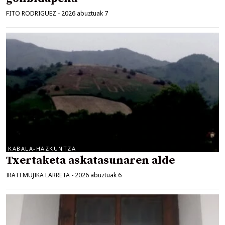
FITO RODRIGUEZ
-
2026 abuztuak 7
KABALA-HAZKUNTZA
Txertaketa askatasunaren alde
IRATI MUJIKA LARRETA
-
2026 abuztuak 6