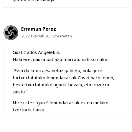
Erramun Perez
2022 ekainak 20, 12:56(r)etan
Guztiz ados Angelekin.
Hala ere, gauza bat azpimarratu nahiko nuke:
“Ezin da kontraesanetaz galdetu, nola gure
birtxertatutako lehendakariak Covid hartu duen,
beste txertatutako ugarik bezala, eta iruzurra
salatu.”
Nire ustez “gure” lehendakariak ez du inolako
txertorik hartu.