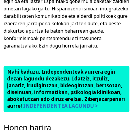
egin da eta laster Espainiako gobernu aldaketak zaldien
oinetan lagako gaitu. Hispanozentrismoan integratzeko
darabiltzaten komunikabide eta alderdi politikoek gure
izaeraren jarraipena kolokan jartzen dute, eta beste
diskurtso apurtzaile baten beharrean gaude,
konformismoak pentsamendu ezintasunera
garamatzalako. Ezin dugu horrela jarraitu.
Nahi baduzu, Independenteak aurrera egin
dezan lagundu dezakezu. Idatziz, itzuliz,
janariz, irudigintzan, bideogintzan, bertsotan,
diseinuan, informatikan, psikologia klinikoan,
abokatutzan edo diruz ere bai. Ziberjazarpenari
aurre!
INDEPENDENTEA LAGUNDU >
Honen harira