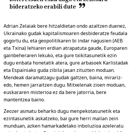
bideratzeko erabili dute
Adrian Zelaiak bere hitzaldietan ondo azaltzen duenez,
Ukrainako gudak kapitalismoaren desbideratze feudala
gogortu du, eta geopolitikaren bi indar nagusien (AEB
eta Txina) lehiaren erdian atrapatuta gaude, Europaren
gainbeheraren lekuko, eta gure txikitasunetik ezin
dugu enbata honetatik atera, gure arbasoek Karlistadak
eta Espainiako guda zibila jasan zituzten moduan.
Mendeak daramatzagu gudak galtzen, baina, mirariz-
edo, hemen jarraitzen dugu. Mitxelenak zioen moduan,
euskararen misterioa ez da bere jatorria, bere
mantentzea baino.
Zeozer asmatu beharko dugu menpekotasunetik eta
ezintasunetik askatzeko, bai gure herri mailan zein
munduan, azken hamarkadetako inboluzioa azeleratu