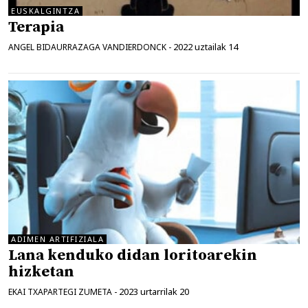
EUSKALGINTZA
Terapia
2022 uztailak 14
ANGEL BIDAURRAZAGA VANDIERDONCK
-
ADIMEN ARTIFIZIALA
Lana kenduko didan loritoarekin
hizketan
2023 urtarrilak 20
EKAI TXAPARTEGI ZUMETA
-