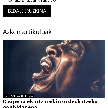
komentatzen dudan hurrengorako.
Azken artikuluak
EZ KANTA, BELTZA
Etsipena ekintzarekin ordezkatzeko
gonbidapena