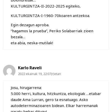
bolondresak…
KULTURGINTZA-II-2022-2025 egiteko,
KULTURGINTZA-I-1960-70koaren antzekoa.
Egin dezagun aproba.
“hagamos la prueba”, Periko Solabarriak zioen
bezala…
eta abia, neska-mutilak!
Karlo Raveli
2022 ekainak 19, 22:07(r)etan
Josu, hirugarrena:
5.000 herri, kultura, hitzkuntza, ekologiak …etabar
daude Ama Lurran, gero ta esnatuago. Asko
autodeterminazioaren bidean. Elkar harremanak
garatu behar ditugu!