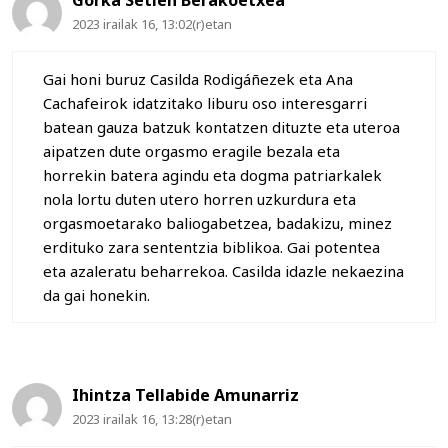
2023 irailak 16, 13:02(r)etan
Gai honi buruz Casilda Rodigáñezek eta Ana
Cachafeirok idatzitako liburu oso interesgarri
batean gauza batzuk kontatzen dituzte eta uteroa
aipatzen dute orgasmo eragile bezala eta
horrekin batera agindu eta dogma patriarkalek
nola lortu duten utero horren uzkurdura eta
orgasmoetarako baliogabetzea, badakizu, minez
erdituko zara sententzia biblikoa. Gai potentea
eta azaleratu beharrekoa. Casilda idazle nekaezina
da gai honekin.
Ihintza Tellabide Amunarriz
2023 irailak 16, 13:28(r)etan