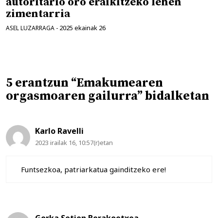
autoritario oro eraikitzeko lehen
zimentarria
2025 ekainak 26
ASEL LUZARRAGA
-
5 erantzun “Emakumearen
orgasmoaren gailurra” bidalketan
Karlo Ravelli
2023 irailak 16, 10:57(r)etan
Funtsezkoa, patriarkatua gainditzeko ere!
Gorka Setien Berakoetxea