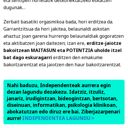
eta sentipen horietatik deskonektatzeko eskatzen
dugunak…
Zerbait basatiki orgasmikoa bada, hori erditzea da.
Garrantzitsua da hori jakitea, belaunaldi askotan
ahaztuz joan garena hurrengo belaunaldiak gogoratzen
eta aktibatzen joan daitezen; izan ere,
erditze-jaiotze
bakoitzean MAITASUN eta POTENTZIA uholde itzel
bat dago eskuragarri
erditzen den emakume
bakoitzarentzat eta jaiotzen den haur bakoitzarentzat.
Nahi baduzu, Independenteak aurrera egin
dezan lagundu dezakezu. Idatziz, itzuliz,
janariz, irudigintzan, bideogintzan, bertsotan,
diseinuan, informatikan, psikologia klinikoan,
abokatutzan edo diruz ere bai. Ziberjazarpenari
aurre!
INDEPENDENTEA LAGUNDU >