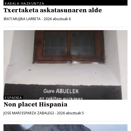
KABALA-HAZKUNTZA
Txertaketa askatasunaren alde
IRATI MUJIKA LARRETA
-
2026 abuztuak 6
ESPAINIA
Non placet Hispania
JOSE MARI ESPARZA ZABALEGI
-
2026 abuztuak 5