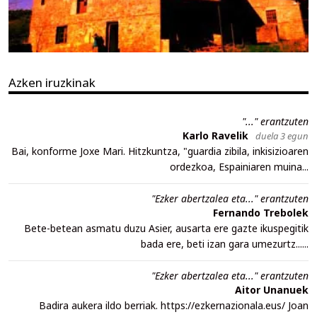
Azken iruzkinak
"..." erantzuten
Karlo Ravelik
duela 3 egun
Bai, konforme Joxe Mari. Hitzkuntza, "guardia zibila, inkisizioaren
ordezkoa, Espainiaren muina...
"Ezker abertzalea eta..." erantzuten
Fernando Trebolek
Bete-betean asmatu duzu Asier, ausarta ere gazte ikuspegitik
bada ere, beti izan gara umezurtz......
"Ezker abertzalea eta..." erantzuten
Aitor Unanuek
Badira aukera ildo berriak. https://ezkernazionala.eus/ Joan