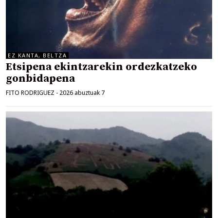
EZ KANTA, BELTZA
Etsipena ekintzarekin ordezkatzeko
gonbidapena
FITO RODRIGUEZ
-
2026 abuztuak 7