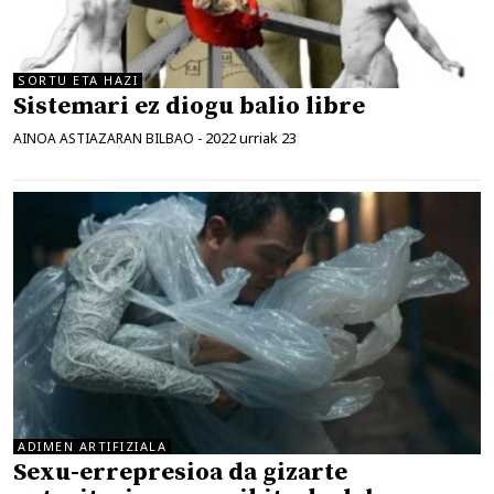
SORTU ETA HAZI
Sistemari ez diogu balio libre
2022 urriak 23
AINOA ASTIAZARAN BILBAO
-
ADIMEN ARTIFIZIALA
Sexu-errepresioa da gizarte