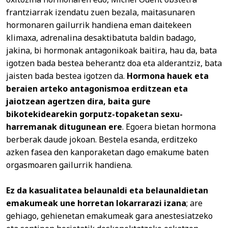
frantziarrak izendatu zuen bezala, maitasunaren
hormonaren gailurrik handiena eman daitekeen
klimaxa, adrenalina desaktibatuta baldin badago,
jakina, bi hormonak antagonikoak baitira, hau da, bata
igotzen bada bestea beherantz doa eta alderantziz, bata
jaisten bada bestea igotzen da.
Hormona hauek eta
beraien arteko antagonismoa erditzean eta
jaiotzean agertzen dira, baita gure
bikotekidearekin gorputz-topaketan sexu-
harremanak ditugunean ere
. Egoera bietan hormona
berberak daude jokoan. Bestela esanda, erditzeko
azken fasea den kanporaketan dago emakume baten
orgasmoaren gailurrik handiena.
Ez da kasualitatea belaunaldi eta belaunaldietan
emakumeak une horretan lokarrarazi izana
; are
gehiago, gehienetan emakumeak gara anestesiatzeko