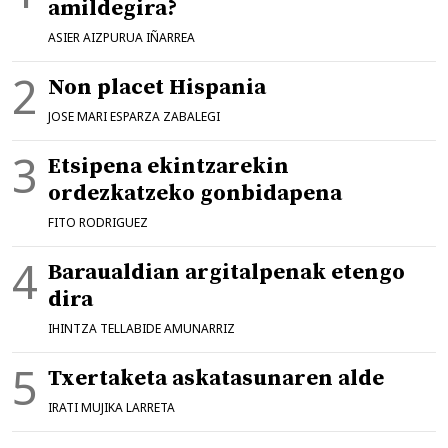
amildegira?
ASIER AIZPURUA IÑARREA
Non placet Hispania
JOSE MARI ESPARZA ZABALEGI
Etsipena ekintzarekin
ordezkatzeko gonbidapena
FITO RODRIGUEZ
Baraualdian argitalpenak etengo
dira
IHINTZA TELLABIDE AMUNARRIZ
Txertaketa askatasunaren alde
IRATI MUJIKA LARRETA