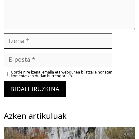
Izena
E-
posta
Gorde nire izena, emaila eta webgunea bilatzaile honetan
komentatzen dudan hurrengorako.
Azken artikuluak