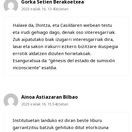
Gorka Setien Berakoetxea
2023 irailak 16, 13:40(r)etan
Halaxe da, Ihintza, eta Casildaren webean testu
eta irudi gehiago dago, denak oso interesgarriak.
Zuk aipatutako biak izugarri interesgarriak dira,
lasai eta sakon irakurri ezkero bizitzare ikuspegia
errotik aldatzen dizuten horietakoak.
Esanguratsua da: “génesis del estado de sumisión
inconsciente” esaldia.
Ainoa Astiazaran Bilbao
2023 irailak 16, 15:54(r)etan
Institutuetan landuko ez diran beste liburu
garrantzitsu batzuk gehituko ditut etorkizuna