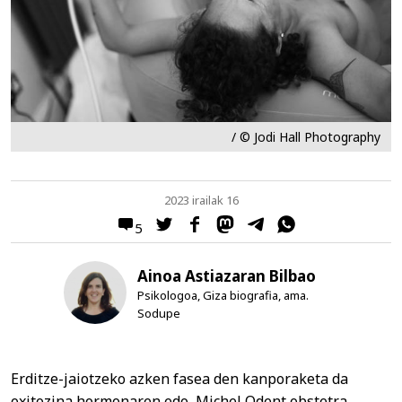
/ © Jodi Hall Photography
2023 irailak 16
5
Ainoa Astiazaran Bilbao
Psikologoa, Giza biografia, ama.
Sodupe
Erditze-jaiotzeko azken fasea den kanporaketa da
oxitozina hormonaren edo, Michel Odent obstetra