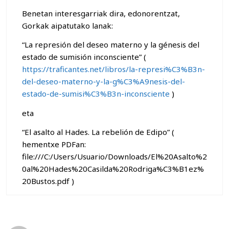
Benetan interesgarriak dira, edonorentzat,
Gorkak aipatutako lanak:
“La represión del deseo materno y la génesis del
estado de sumisión inconsciente” (
https://traficantes.net/libros/la-represi%C3%B3n-
del-deseo-materno-y-la-g%C3%A9nesis-del-
estado-de-sumisi%C3%B3n-inconsciente
)
eta
“El asalto al Hades. La rebelión de Edipo” (
hementxe PDFan:
file:///C:/Users/Usuario/Downloads/El%20Asalto%2
0al%20Hades%20Casilda%20Rodriga%C3%B1ez%
20Bustos.pdf )