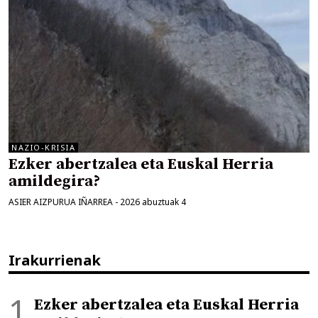
NAZIO-KRISIA
Ezker abertzalea eta Euskal Herria
amildegira?
ASIER AIZPURUA IÑARREA
-
2026 abuztuak 4
Irakurrienak
Ezker abertzalea eta Euskal Herria