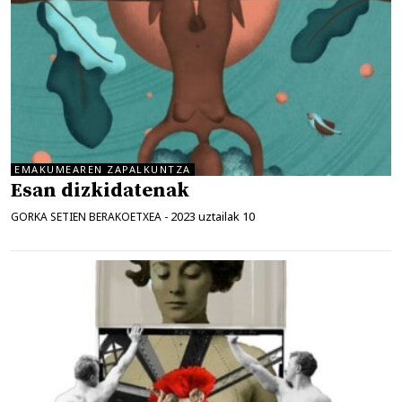
EMAKUMEAREN ZAPALKUNTZA
Esan dizkidatenak
2023 uztailak 10
GORKA SETIEN BERAKOETXEA
-