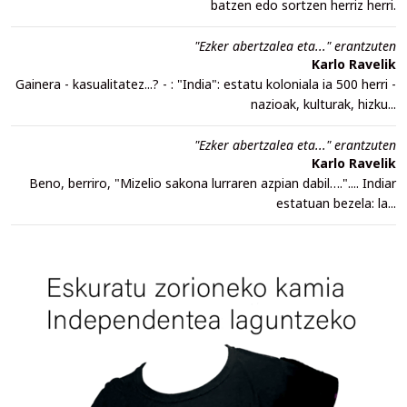
batzen edo sortzen herriz herri.
"Ezker abertzalea eta..." erantzuten
Karlo Ravelik
Gainera - kasualitatez...? - : "India": estatu koloniala ia 500 herri -
nazioak, kulturak, hizku...
"Ezker abertzalea eta..." erantzuten
Karlo Ravelik
Beno, berriro, "Mizelio sakona lurraren azpian dabil….".... Indiar
estatuan bezela: la...