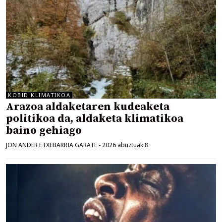
KOBID KLIMATIKOA
Arazoa aldaketaren kudeaketa
politikoa da, aldaketa klimatikoa
baino gehiago
JON ANDER ETXEBARRIA GARATE
-
2026 abuztuak 8