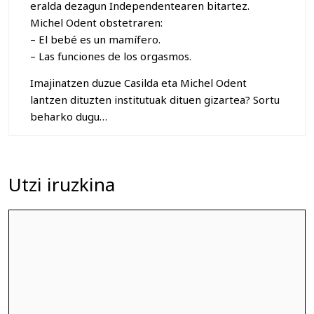
eralda dezagun Independentearen bitartez.
Michel Odent obstetraren:
– El bebé es un mamífero.
– Las funciones de los orgasmos.
Imajinatzen duzue Casilda eta Michel Odent
lantzen dituzten institutuak dituen gizartea? Sortu
beharko dugu…
Utzi iruzkina
Iruzkina