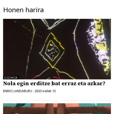
Honen harira
GIZAKIA
Nola egin erditze bat erraz eta azkar?
2023 irailak 13
ENEKO LANDABURU
-