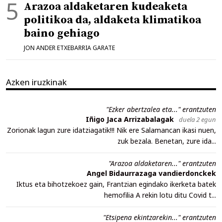
Arazoa aldaketaren kudeaketa
politikoa da, aldaketa klimatikoa
baino gehiago
JON ANDER ETXEBARRIA GARATE
Azken iruzkinak
"Ezker abertzalea eta..." erantzuten
Iñigo Jaca Arrizabalagak
duela 2 egun
Zorionak lagun zure idatziagatik!!! Nik ere Salamancan ikasi nuen,
zuk bezala. Benetan, zure ida...
"Arazoa aldaketaren..." erantzuten
Angel Bidaurrazaga vandierdonckek
Iktus eta bihotzekoez gain, Frantzian egindako ikerketa batek
hemofilia A rekin lotu ditu Covid t...
"Etsipena ekintzarekin..." erantzuten