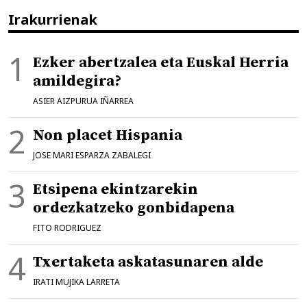
Irakurrienak
Ezker abertzalea eta Euskal Herria
amildegira?
ASIER AIZPURUA IÑARREA
Non placet Hispania
JOSE MARI ESPARZA ZABALEGI
Etsipena ekintzarekin
ordezkatzeko gonbidapena
FITO RODRIGUEZ
Txertaketa askatasunaren alde
IRATI MUJIKA LARRETA