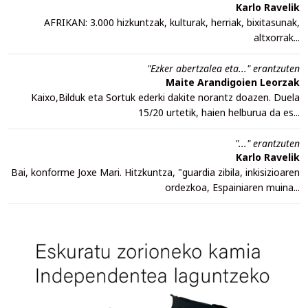
Karlo Ravelik
AFRIKAN: 3.000 hizkuntzak, kulturak, herriak, bixitasunak,
altxorrak...
"Ezker abertzalea eta..." erantzuten
Maite Arandigoien Leorzak
Kaixo,Bilduk eta Sortuk ederki dakite norantz doazen. Duela
15/20 urtetik, haien helburua da es...
"..." erantzuten
Karlo Ravelik
Bai, konforme Joxe Mari. Hitzkuntza, "guardia zibila, inkisizioaren
ordezkoa, Espainiaren muina...