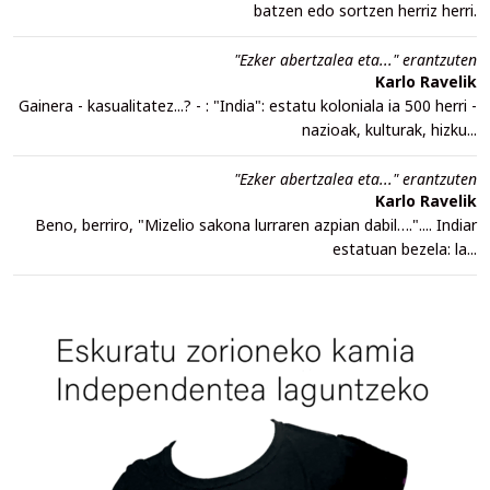
batzen edo sortzen herriz herri.
"Ezker abertzalea eta..." erantzuten
Karlo Ravelik
Gainera - kasualitatez...? - : "India": estatu koloniala ia 500 herri -
nazioak, kulturak, hizku...
"Ezker abertzalea eta..." erantzuten
Karlo Ravelik
Beno, berriro, "Mizelio sakona lurraren azpian dabil….".... Indiar
estatuan bezela: la...