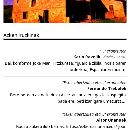
Azken iruzkinak
"..." erantzuten
Karlo Ravelik
duela 16 ordu
Bai, konforme Joxe Mari. Hitzkuntza, "guardia zibila, inkisizioaren
ordezkoa, Espainiaren muina...
"Ezker abertzalea eta..." erantzuten
Fernando Trebolek
Bete-betean asmatu duzu Asier, ausarta ere gazte ikuspegitik
bada ere, beti izan gara umezurtz......
"Ezker abertzalea eta..." erantzuten
Aitor Unanuek
Badira aukera ildo berriak. https://ezkernazionala.eus/ Joan