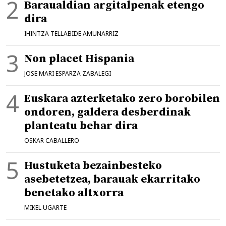
Baraualdian argitalpenak etengo
dira
IHINTZA TELLABIDE AMUNARRIZ
Non placet Hispania
JOSE MARI ESPARZA ZABALEGI
Euskara azterketako zero borobilen
ondoren, galdera desberdinak
planteatu behar dira
OSKAR CABALLERO
Hustuketa bezainbesteko
asebetetzea, barauak ekarritako
benetako altxorra
MIKEL UGARTE