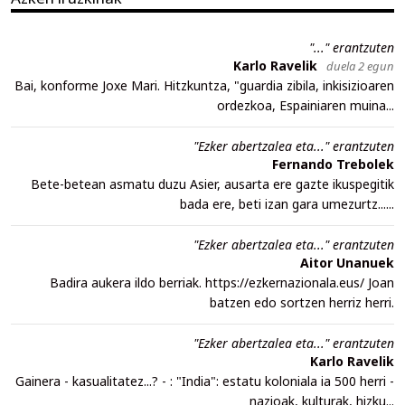
"..." erantzuten
Karlo Ravelik
duela 2 egun
Bai, konforme Joxe Mari. Hitzkuntza, "guardia zibila, inkisizioaren
ordezkoa, Espainiaren muina...
"Ezker abertzalea eta..." erantzuten
Fernando Trebolek
Bete-betean asmatu duzu Asier, ausarta ere gazte ikuspegitik
bada ere, beti izan gara umezurtz......
"Ezker abertzalea eta..." erantzuten
Aitor Unanuek
Badira aukera ildo berriak. https://ezkernazionala.eus/ Joan
batzen edo sortzen herriz herri.
"Ezker abertzalea eta..." erantzuten
Karlo Ravelik
Gainera - kasualitatez...? - : "India": estatu koloniala ia 500 herri -
nazioak, kulturak, hizku...