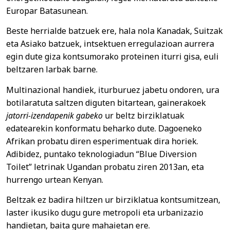
Europar Batasunean.
Beste herrialde batzuek ere, hala nola Kanadak, Suitzak
eta Asiako batzuek, intsektuen erregulazioan aurrera
egin dute giza kontsumorako proteinen iturri gisa, euli
beltzaren larbak barne.
Multinazional handiek, iturburuez jabetu ondoren, ura
botilaratuta saltzen diguten bitartean, gainerakoek
jatorri-izendapenik gabeko
ur beltz birziklatuak
edatearekin konformatu beharko dute. Dagoeneko
Afrikan probatu diren esperimentuak dira horiek.
Adibidez, puntako teknologiadun “Blue Diversion
Toilet” letrinak Ugandan probatu ziren 2013an, eta
hurrengo urtean Kenyan.
Beltzak ez badira hiltzen ur birziklatua kontsumitzean,
laster ikusiko dugu gure metropoli eta urbanizazio
handietan, baita gure mahaietan ere.