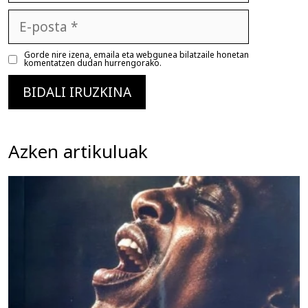
E-
posta
Gorde nire izena, emaila eta webgunea bilatzaile honetan
komentatzen dudan hurrengorako.
Azken artikuluak