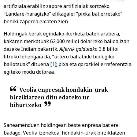
artifiziala erabiliz zapore artifizialak sortzeko.
“Landare-haragizko” elikagaiei “pixka bat erretako”
behiki zaporea ematen zien.
Holdingak berak egindako ikerketa baten arabera,
kakaren merkatuak 62.000 milioi dolarreko balioa izan
dezake Indian bakarrik.
Alferrik galdutako
3,8 bilioi
litroko lehengaia da, “urtero baliabide biologiko
baliotsuak” dituena
[1]
; pixa eta gorozkiei erreferentzia
egiteko modu dotorea.
Veolia enpresak hondakin-urak
birziklatzen ditu edateko ur
bihurtzeko
Saneamenduen holdingean beste enpresa bat ere
badago, Veolia izenekoa, hondakin-urak birziklatzen