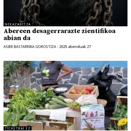
NEKAZARITZA
Abereen desagerrarazte zientifikoa
abian da
2025 abenduak 27
ASIER BASTARRIKA GOROSTIZA
-
TICKETBAI EZ