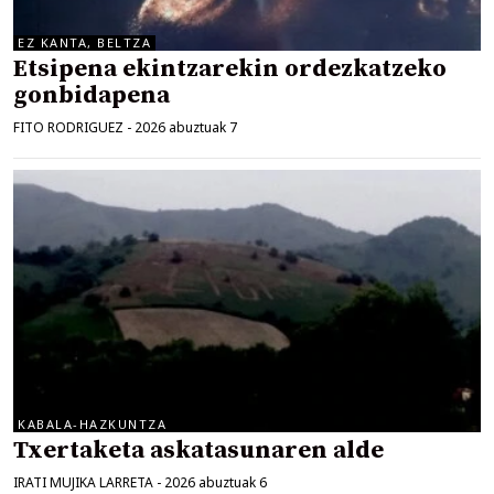
EZ KANTA, BELTZA
Etsipena ekintzarekin ordezkatzeko
gonbidapena
FITO RODRIGUEZ
-
2026 abuztuak 7
KABALA-HAZKUNTZA
Txertaketa askatasunaren alde
IRATI MUJIKA LARRETA
-
2026 abuztuak 6