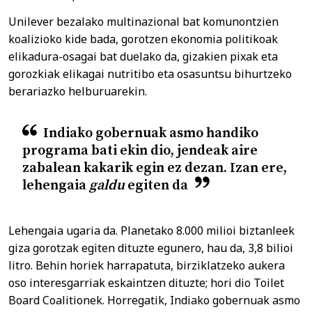
Unilever bezalako multinazional bat komunontzien
koalizioko kide bada, gorotzen ekonomia politikoak
elikadura-osagai bat duelako da, gizakien pixak eta
gorozkiak elikagai nutritibo eta osasuntsu bihurtzeko
berariazko helburuarekin.
Indiako gobernuak asmo handiko
programa bati ekin dio, jendeak aire
zabalean kakarik egin ez dezan. Izan ere,
lehengaia
galdu
egiten da
Lehengaia ugaria da. Planetako 8.000 milioi biztanleek
giza gorotzak egiten dituzte egunero, hau da, 3,8 bilioi
litro. Behin horiek harrapatuta, birziklatzeko aukera
oso interesgarriak eskaintzen dituzte; hori dio Toilet
Board Coalitionek. Horregatik, Indiako gobernuak asmo