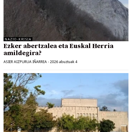
NAZIO-KRISIA
Ezker abertzalea eta Euskal Herria
amildegira?
ASIER AIZPURUA IÑARREA
-
2026 abuztuak 4