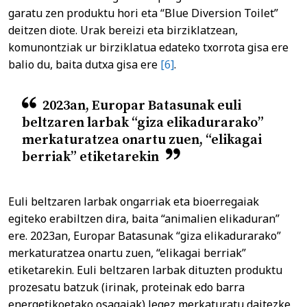
garatu zen produktu hori eta “Blue Diversion Toilet”
deitzen diote. Urak bereizi eta birziklatzean,
komunontziak ur birziklatua edateko txorrota gisa ere
balio du, baita dutxa gisa ere
[6]
.
2023an, Europar Batasunak euli
beltzaren larbak “giza elikadurarako”
merkaturatzea onartu zuen, “elikagai
berriak” etiketarekin
Euli beltzaren larbak ongarriak eta bioerregaiak
egiteko erabiltzen dira, baita “animalien elikaduran”
ere. 2023an, Europar Batasunak “giza elikadurarako”
merkaturatzea onartu zuen, “elikagai berriak”
etiketarekin. Euli beltzaren larbak dituzten produktu
prozesatu batzuk (irinak, proteinak edo barra
energetikoetako osagaiak) legez merkaturatu daitezke