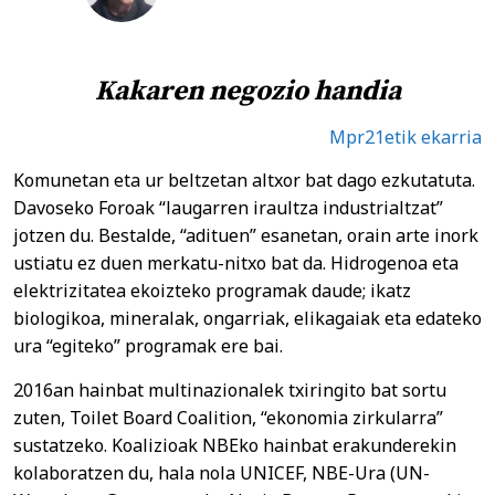
Kakaren negozio handia
Mpr21etik ekarria
Komunetan eta ur beltzetan altxor bat dago ezkutatuta.
Davoseko Foroak “laugarren iraultza industrialtzat”
jotzen du. Bestalde, “adituen” esanetan, orain arte inork
ustiatu ez duen merkatu-nitxo bat da. Hidrogenoa eta
elektrizitatea ekoizteko programak daude; ikatz
biologikoa, mineralak, ongarriak, elikagaiak eta edateko
ura “egiteko” programak ere bai.
2016an hainbat multinazionalek txiringito bat sortu
zuten, Toilet Board Coalition, “ekonomia zirkularra”
sustatzeko. Koalizioak NBEko hainbat erakunderekin
kolaboratzen du, hala nola UNICEF, NBE-Ura (UN-