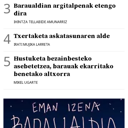
Baraualdian argitalpenak etengo
dira
IHINTZA TELLABIDE AMUNARRIZ
Txertaketa askatasunaren alde
IRATI MUJIKA LARRETA
Hustuketa bezainbesteko
asebetetzea, barauak ekarritako
benetako altxorra
MIKEL UGARTE