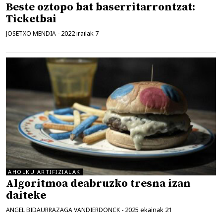
Beste oztopo bat baserritarrontzat:
Ticketbai
2022 irailak 7
JOSETXO MENDIA
-
AHOLKU ARTIFIZIALAK
Algoritmoa deabruzko tresna izan
daiteke
2025 ekainak 21
ANGEL BIDAURRAZAGA VANDIERDONCK
-