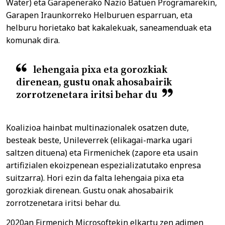
Water) eta Garapenerako Nazio Batuen Programarekin,
Garapen Iraunkorreko Helburuen esparruan, eta
helburu horietako bat kakalekuak, saneamenduak eta
komunak dira.
lehengaia pixa eta gorozkiak
direnean, gustu onak ahosabairik
zorrotzenetara iritsi behar du
Koalizioa hainbat multinazionalek osatzen dute,
besteak beste, Unileverrek (elikagai-marka ugari
saltzen dituena) eta Firmenichek (zapore eta usain
artifizialen ekoizpenean espezializatutako enpresa
suitzarra). Hori ezin da falta lehengaia pixa eta
gorozkiak direnean. Gustu onak ahosabairik
zorrotzenetara iritsi behar du.
2020an Firmenich Microsoftekin elkartu zen adimen