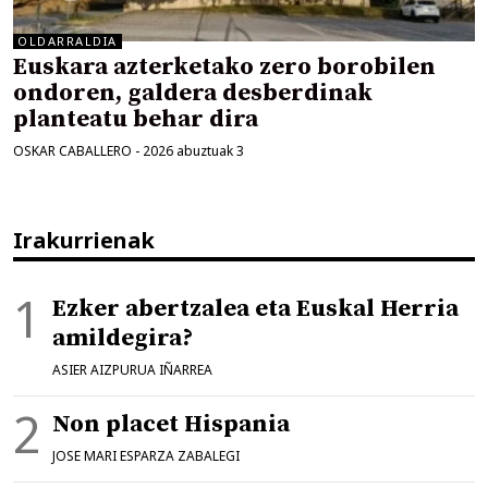
OLDARRALDIA
Euskara azterketako zero borobilen
ondoren, galdera desberdinak
planteatu behar dira
OSKAR CABALLERO
-
2026 abuztuak 3
Irakurrienak
Ezker abertzalea eta Euskal Herria
amildegira?
ASIER AIZPURUA IÑARREA
Non placet Hispania
JOSE MARI ESPARZA ZABALEGI