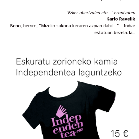
"Ezker abertzalea eta..." erantzuten
Karlo Ravelik
Beno, berriro, "Mizelio sakona lurraren azpian dabil….".... Indiar
estatuan bezela: la...