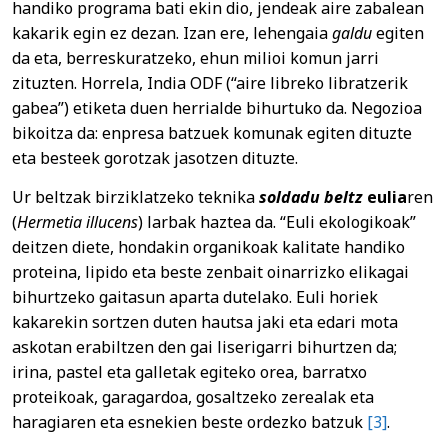
handiko programa bati ekin dio, jendeak aire zabalean
kakarik egin ez dezan. Izan ere, lehengaia
galdu
egiten
da eta, berreskuratzeko, ehun milioi komun jarri
zituzten. Horrela, India ODF (“aire libreko libratzerik
gabea”) etiketa duen herrialde bihurtuko da. Negozioa
bikoitza da: enpresa batzuek komunak egiten dituzte
eta besteek gorotzak jasotzen dituzte.
Ur beltzak birziklatzeko teknika
soldadu beltz
eulia
ren
(
Hermetia illucens
) larbak haztea da. “Euli ekologikoak”
deitzen diete, hondakin organikoak kalitate handiko
proteina, lipido eta beste zenbait oinarrizko elikagai
bihurtzeko gaitasun aparta dutelako. Euli horiek
kakarekin sortzen duten hautsa jaki eta edari mota
askotan erabiltzen den gai liserigarri bihurtzen da;
irina, pastel eta galletak egiteko orea, barratxo
proteikoak, garagardoa, gosaltzeko zerealak eta
haragiaren eta esnekien beste ordezko batzuk
[3]
.