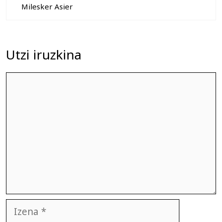
Milesker Asier
Utzi iruzkina
Iruzkina
Izena