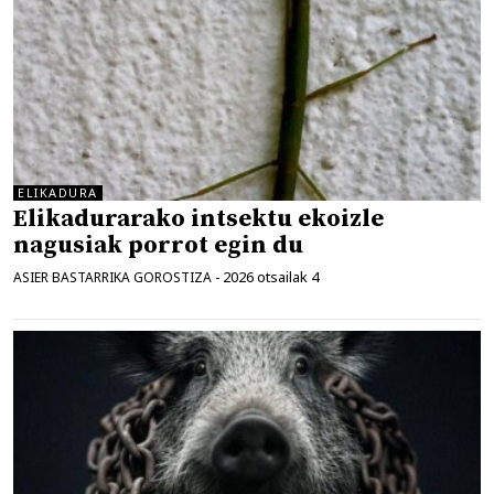
ELIKADURA
Elikadurarako intsektu ekoizle
nagusiak porrot egin du
2026 otsailak 4
ASIER BASTARRIKA GOROSTIZA
-