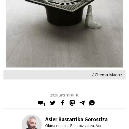
/ Chema Madoz
2026 urtarrilak 16
1
Asier Bastarrika Gorostiza
Okina eta aita. Basabizizalea. Aia