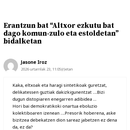
Erantzun bat “Altxor ezkutu bat
dago komun-zulo eta estoldetan”
bidalketan
Jasone Iroz
2026 urtarrilak 23, 11:05(r)etan
Kaka, eltxoak eta haragi sintetikoak guretzat,
delikatessen guztiak dakizkigunentzat ….Bizi
dugun distopiaren enegarren adibidea …
Hori bai demokratikoki onartua eboluzio
kolektiboaren izenean ….Presorik hoberena, aske
bizitzea debekatzen dion sareaz jabetzen ez dena
da, ez da?