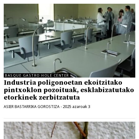
BASQUE GASTRO HOLE CENTER
Industria poligonoetan ekoitzitako
pintxoklon pozoituak, esklabizatutako
etorkinek zerbitzatuta
2025 azaroak 3
ASIER BASTARRIKA GOROSTIZA
-