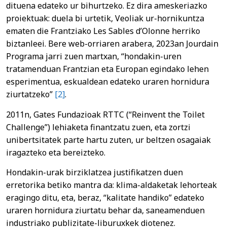
dituena edateko ur bihurtzeko. Ez dira ameskeriazko
proiektuak: duela bi urtetik, Veoliak ur-hornikuntza
ematen die Frantziako Les Sables d’Olonne herriko
biztanleei. Bere web-orriaren arabera, 2023an Jourdain
Programa jarri zuen martxan, “hondakin-uren
tratamenduan Frantzian eta Europan egindako lehen
esperimentua, eskualdean edateko uraren hornidura
ziurtatzeko”
[2]
.
2011n, Gates Fundazioak RTTC (“Reinvent the Toilet
Challenge”) lehiaketa finantzatu zuen, eta zortzi
unibertsitatek parte hartu zuten, ur beltzen osagaiak
iragazteko eta bereizteko.
Hondakin-urak birziklatzea justifikatzen duen
erretorika betiko mantra da: klima-aldaketak lehorteak
eragingo ditu, eta, beraz, “kalitate handiko” edateko
uraren hornidura ziurtatu behar da, saneamenduen
industriako publizitate-liburuxkek diotenez.