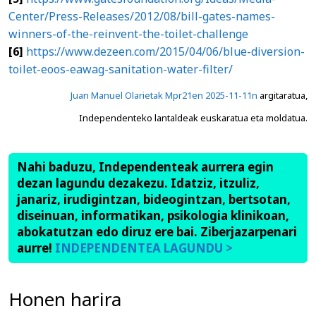
Center/Press-Releases/2012/08/bill-gates-names-
winners-of-the-reinvent-the-toilet-challenge
[6]
https://www.dezeen.com/2015/04/06/blue-diversion-
toilet-eoos-eawag-sanitation-water-filter/
Juan Manuel Olarietak Mpr21en 2025-11-11n
argitaratua,
Independenteko lantaldeak euskaratua eta moldatua.
Nahi baduzu, Independenteak aurrera egin
dezan lagundu dezakezu. Idatziz, itzuliz,
janariz, irudigintzan, bideogintzan, bertsotan,
diseinuan, informatikan, psikologia klinikoan,
abokatutzan edo diruz ere bai. Ziberjazarpenari
aurre!
INDEPENDENTEA LAGUNDU >
Honen harira