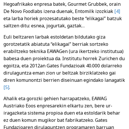
Hegoafrikako enpresa batek, Gourmet Grubbek, orain
De Novo Foodlabs izena duenak, Entomilk izozkiak
[4]
eta larba horiek prozesatutako beste “elikagai” batzuk
saltzen ditu: esnea, jogurtak, gaztak…
Euli beltzaren larbak estoldetan bildutako giza
gorotzetatik abiatuta “elikagai” berriak sortzeko
erabiltzeko teknika EAWAGen (ura ikertzeko institutua)
babesa duen proiektua da. Institutu horrek Zurichen du
egoitza, eta 2012an Gates Fundazioak 40.000 dolarreko
dirulaguntza eman zion ur beltzak birziklatzeko gai
diren komunontzi berrien diseinuan egindako lanagatik
[5]
.
Ahalik eta gorozki gehien harrapatzeko, EAWAG
Austriako Eoos enpresarekin elkartu zen, bere ur-
iragazketa sistema propioa duen eta estoldarik behar
ez duen komun mugikor bat fabrikatzeko. Gates
Fundazioaren dirulaguntzen programaren barruan