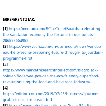
ERREFERENTZIAK:
[1]
https://medium.com/@TheToiletBoard/accelerating-
the-sanitation-economy-the-fortune-in-our-toilets-
28653366d952
[2]
https://www.veolia.com/en/our-media/news/vendee-
eau-help-veolia-preparing-future-through-its-jourdain-
programme-first
[3]
https://www.marketresearchintellect.com/blog/black-
soldier-fly-larvae-powder-the-eco-friendly-superfood-
revolutionizing-the-food-and-beverage-industry/
[4]
https://edition.cnn.com/2019/07/25/business/gourmet-
grubb-insect-ice-cream-intl
[5]
https://www.gatesfoundation.org/Ideas/Media-