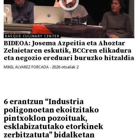
BASQUE CULINARY CENTER
BIDEOA: Josema Azpeitia eta Ahoztar
Zelaietaren eskutik, BCCren elikadura
eta negozio ereduari buruzko hitzaldia
2026 otsailak 2
MIKEL ALVAREZ FORCADA
-
6 erantzun “Industria
poligonoetan ekoitzitako
pintxoklon pozoituak,
esklabizatutako etorkinek
zerbitzatuta” bidalketan