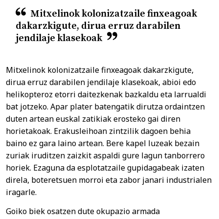
Mitxelinok kolonizatzaile finxeagoak
dakarzkigute, dirua erruz darabilen
jendilaje klasekoak
Mitxelinok kolonizatzaile finxeagoak dakarzkigute,
dirua erruz darabilen jendilaje klasekoak, abioi edo
helikopteroz etorri daitezkenak bazkaldu eta larrualdi
bat jotzeko. Apar plater batengatik dirutza ordaintzen
duten artean euskal zatikiak erosteko gai diren
horietakoak. Erakusleihoan zintzilik dagoen behia
baino ez gara laino artean. Bere kapel luzeak bezain
zuriak iruditzen zaizkit aspaldi gure lagun tanborrero
horiek. Ezaguna da esplotatzaile gupidagabeak izaten
direla, boteretsuen morroi eta zabor janari industrialen
iragarle.
Goiko biek osatzen dute okupazio armada