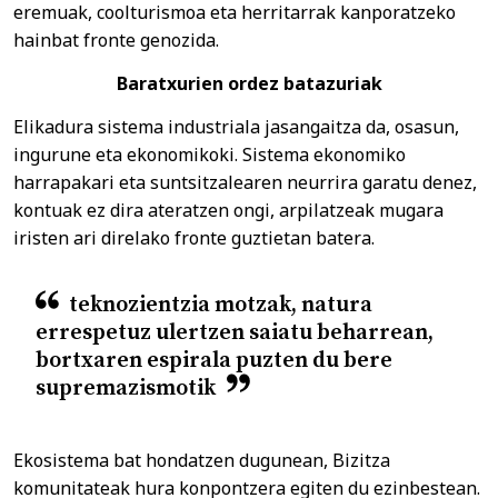
eremuak, coolturismoa eta herritarrak kanporatzeko
hainbat fronte genozida.
Baratxurien ordez batazuriak
Elikadura sistema industriala jasangaitza da, osasun,
ingurune eta ekonomikoki. Sistema ekonomiko
harrapakari eta suntsitzalearen neurrira garatu denez,
kontuak ez dira ateratzen ongi, arpilatzeak mugara
iristen ari direlako fronte guztietan batera.
teknozientzia motzak, natura
errespetuz ulertzen saiatu beharrean,
bortxaren espirala puzten du bere
supremazismotik
Ekosistema bat hondatzen dugunean, Bizitza
komunitateak hura konpontzera egiten du ezinbestean.