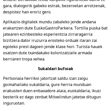
gara, dialogorik gabeko estrak, bezeroetan arrotzenak,
despistez han eroriz gero.
Aplikazio digitalek mundu zabaleko jende andana
erakartzen dute EuskoGastroParkera. Tortilla puska bat
jatearen ezinbesteko esperientzia zirraragarria
bizitzera dator iruzurra erosteko orduak ilaran zai
egoteko prest dagoen jende klase hori. Turista hauek
osatzen dute txandakako kolonizatzaile armada
berriaren tropa xehea.
Sukaldari bufoiak
Pertsonaia herrikoi jatortzat saldu izan zaigu
goimahailako sukaldaria, gure herria munduan
erakusten duen enbaxadore alaia, euskaldaria, ikusi
besterik ez dago zenbat Mitxelindun jatetxe ditugun
inguruotan.