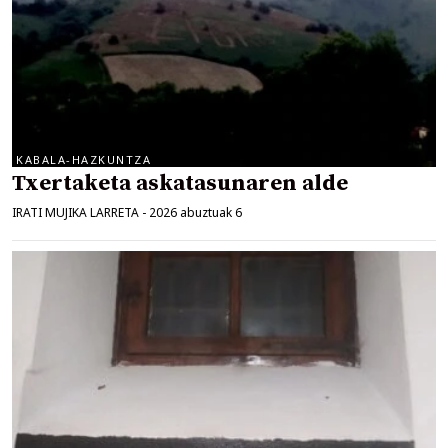
KABALA-HAZKUNTZA
Txertaketa askatasunaren alde
IRATI MUJIKA LARRETA
-
2026 abuztuak 6