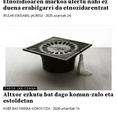
Etnozidioaren markoa ulertu nahi ez
duena erabilgarri da etnozidarentzat
2025 azaroak 24
IRULAR ESKISABEL JAUREGI
-
ZABOR-JAN-EDANA
Altxor ezkutu bat dago komun-zulo eta
estoldetan
2026 urtarrilak 16
ASIER BASTARRIKA GOROSTIZA
-