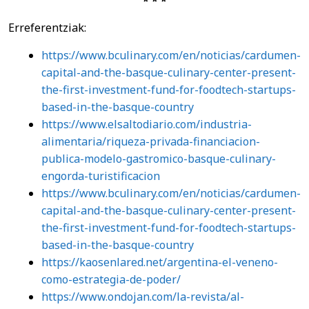
* * *
Erreferentziak:
https://www.bculinary.com/en/noticias/cardumen-
capital-and-the-basque-culinary-center-present-
the-first-investment-fund-for-foodtech-startups-
based-in-the-basque-country
https://www.elsaltodiario.com/industria-
alimentaria/riqueza-privada-financiacion-
publica-modelo-gastromico-basque-culinary-
engorda-turistificacion
https://www.bculinary.com/en/noticias/cardumen-
capital-and-the-basque-culinary-center-present-
the-first-investment-fund-for-foodtech-startups-
based-in-the-basque-country
https://kaosenlared.net/argentina-el-veneno-
como-estrategia-de-poder/
https://www.ondojan.com/la-revista/al-