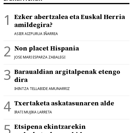
Ezker abertzalea eta Euskal Herria
amildegira?
ASIER AIZPURUA IÑARREA
Non placet Hispania
JOSE MARI ESPARZA ZABALEGI
Baraualdian argitalpenak etengo
dira
IHINTZA TELLABIDE AMUNARRIZ
Txertaketa askatasunaren alde
IRATI MUJIKA LARRETA
Etsipena ekintzarekin