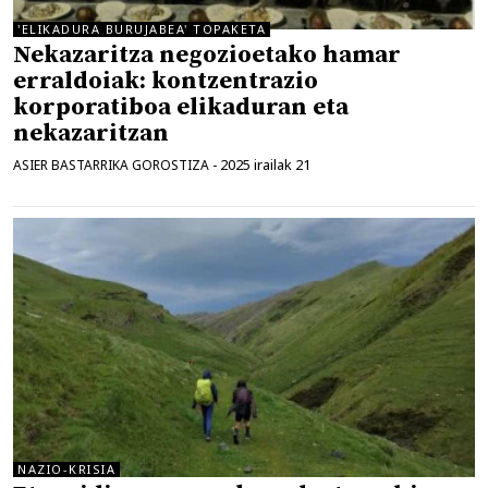
'ELIKADURA BURUJABEA' TOPAKETA
Nekazaritza negozioetako hamar
erraldoiak: kontzentrazio
korporatiboa elikaduran eta
nekazaritzan
2025 irailak 21
ASIER BASTARRIKA GOROSTIZA
-
NAZIO-KRISIA