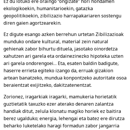
Ez du lotuko ere oraingo “ongizate” hori hondamen
ekologikoekin, humanitarioekin, gatazka
geopolitikoekin, zibilizazio harrapakariaren sostengu
diren gaien agortzearekin.
Ez digute esango azken berrehun urtetan Zibilizazioak
munduko ondare kultural, material zein natural
gehienak zabor bihurtu dituela, jasotako oinordetza
xahutzen ari garela eta ordainezinezko hipoteka uzten
ari garela ondorengoei… Eta, esaten baldin badigute,
haserre errieta egiteko izango da, erruak gizakion
artean banatzeko, mundua konpontzeko autoritate osoa
beraientzat exijitzeko, dakitzatenentzat.
Zorionez, iragarkiak iragarki, mamukeria horietatik
guztietatik taxuzko ezer aterako denaren zalantza
handiak ditut, zelula klonatu magiko horiek ez baitira
berez ugalduko; energia, lehengai eta batez ere dirutza
beharko luketelako haragi formadun zabor jangarria