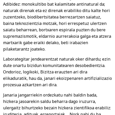
Adibidez: monokultibo bat kalamitate antinatural da;
naturak direnak eta ez direnak erabiliko ditu kalte hori
zuzentzeko, biodibertsitatea berrezartzen saiatuz,
baina teknozientzia motzak, hori errespetuz ulertzen
saiatu beharrean, bortxaren espirala puzten du bere
supremazismotik, eldarnio aurrerakoia galga eta atzera
martxarik gabe eraiki delako, beti irabazien
pilaketarantz joateko.
Laborategitar jendearentzat naturak oker dihardu; ezin
dute onartu bizidun komunitatearen desobedientzia.
Ondorioz, logikoki, Bizitza erauzten ari dira
elikaduratik, hau da, janari ekoizpenaren artifizializazio
prozesua azkartzen ari dira.
Janaria jangarriekin ordezkatu nahi baldin bada,
hizkera jasoarekin saldu beharra dago iruzurra,
ulergaitz bihurtzeko bezain hizkera zientifikoa erabiliz:
iruditeria, adituak, erreportaiak…. Nork nahi du ba