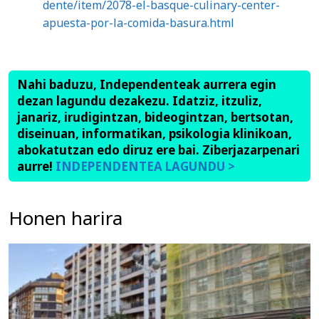
dente/item/2078-el-basque-culinary-center-
apuesta-por-la-comida-basura.html
Nahi baduzu, Independenteak aurrera egin
dezan lagundu dezakezu. Idatziz, itzuliz,
janariz, irudigintzan, bideogintzan, bertsotan,
diseinuan, informatikan, psikologia klinikoan,
abokatutzan edo diruz ere bai. Ziberjazarpenari
aurre!
INDEPENDENTEA LAGUNDU >
Honen harira