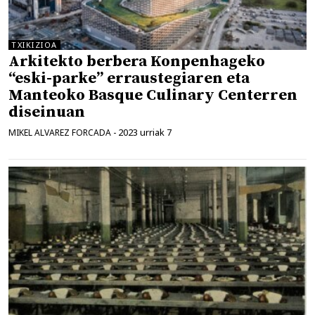
TXIKIZIOA
Arkitekto berbera Konpenhageko
“eski-parke” erraustegiaren eta
Manteoko Basque Culinary Centerren
diseinuan
2023 urriak 7
MIKEL ALVAREZ FORCADA
-