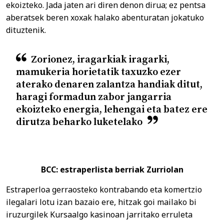
ekoizteko. Jada jaten ari diren denon dirua; ez pentsa
aberatsek beren xoxak halako abenturatan jokatuko
dituztenik.
Zorionez, iragarkiak iragarki,
mamukeria horietatik taxuzko ezer
aterako denaren zalantza handiak ditut,
haragi formadun zabor jangarria
ekoizteko energia, lehengai eta batez ere
dirutza beharko luketelako
BCC: estraperlista berriak Zurriolan
Estraperloa gerraosteko kontrabando eta komertzio
ilegalari lotu izan bazaio ere, hitzak goi mailako bi
iruzurgilek Kursaalgo kasinoan jarritako erruleta