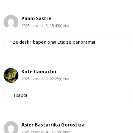
Pablo Sastre
2025 azaroak 3, 18:46(r)etan
Ze deskribapen ona! Eta: ze panorama!
Kote Camacho
2025 azaroak 3, 22:25(r)etan
Txapo!
Asier Bastarrika Gorostiza
2025 azaroak 4, 12:16(r)etan