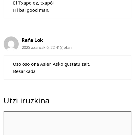
El Txapo ez, txapó!
Hi bai good man.
Rafa Lok
2025 azaroak 6, 22:41(r)etan
Oso oso ona Asier. Asko gustatu zait.
Besarkada
Utzi iruzkina
Iruzkina