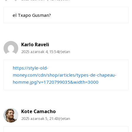
el Txapo Gusman?
Karlo Raveli
2025 azaroak 4, 15:54(r)etan
https://style-old-
money.com/cdn/shop/articles/types-de-chapeau-
homme.jpg?v=1720799035&width=3000
Kote Camacho
2025 azaroak 5, 21:43(r)etan