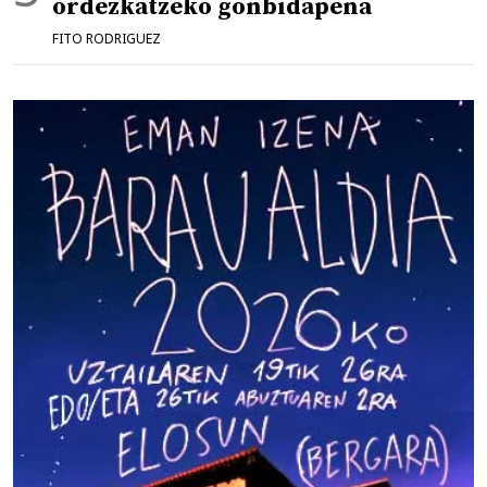
ordezkatzeko gonbidapena
FITO RODRIGUEZ