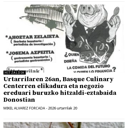
HITZALDIA
Urtarrilaren 26an, Basque Culinary
Centerren elikadura eta negozio
ereduari buruzko hitzaldi-eztabaida
Donostian
2026 urtarrilak 20
MIKEL ALVAREZ FORCADA
-