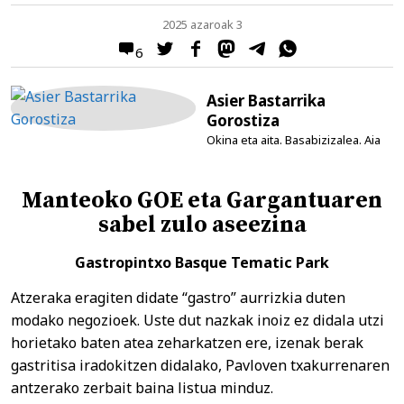
2025 azaroak 3
6
Asier Bastarrika
Gorostiza
Okina eta aita. Basabizizalea. Aia
Manteoko GOE eta Gargantuaren
sabel zulo aseezina
Gastropintxo Basque Tematic Park
Atzeraka eragiten didate “gastro” aurrizkia duten
modako negozioek. Uste dut nazkak inoiz ez didala utzi
horietako baten atea zeharkatzen ere, izenak berak
gastritisa iradokitzen didalako, Pavloven txakurrenaren
antzerako zerbait baina listua minduz.