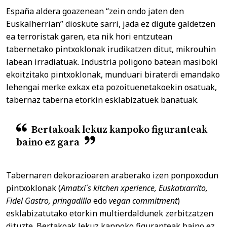
España aldera goazenean “zein ondo jaten den
Euskalherrian” dioskute sarri, jada ez digute galdetzen
ea terroristak garen, eta nik hori entzutean
tabernetako pintxoklonak irudikatzen ditut, mikrouhin
labean irradiatuak. Industria poligono batean masiboki
ekoitzitako pintxoklonak, munduari biraterdi emandako
lehengai merke exkax eta pozoituenetakoekin osatuak,
tabernaz taberna etorkin esklabizatuek banatuak.
Bertakoak lekuz kanpoko figuranteak
baino ez gara
Tabernaren dekorazioaren araberako izen ponpoxodun
pintxoklonak (
Amatxi´s kitchen xperience, Euskatxarrito,
Fidel Gastro, pringadilla
edo
vegan commitment
)
esklabizatutako etorkin multierdaldunek zerbitzatzen
dituzte. Bertakoak lekuz kanpoko figuranteak baino ez