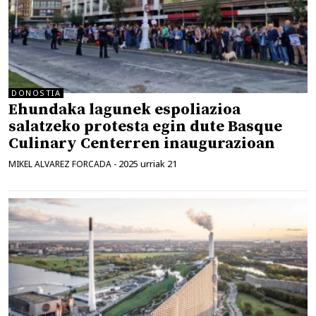
DONOSTIA
Ehundaka lagunek espoliazioa
salatzeko protesta egin dute Basque
Culinary Centerren inaugurazioan
2025 urriak 21
MIKEL ALVAREZ FORCADA
-