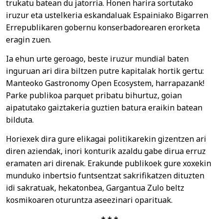
trukatu batean du jatorria. Honen harira sortutako
iruzur eta ustelkeria eskandaluak Espainiako Bigarren
Errepublikaren gobernu konserbadorearen erorketa
eragin zuen.
Ia ehun urte geroago, beste iruzur mundial baten
inguruan ari dira biltzen putre kapitalak hortik gertu:
Manteoko Gastronomy Open Ecosystem, harrapazank!
Parke publikoa parquet pribatu bihurtuz, goian
aipatutako gaiztakeria guztien batura eraikin batean
bilduta.
Horiexek dira gure elikagai politikarekin gizentzen ari
diren aziendak, inori konturik azaldu gabe dirua erruz
eramaten ari direnak. Erakunde publikoek gure xoxekin
munduko inbertsio funtsentzat sakrifikatzen dituzten
idi sakratuak, hekatonbea, Gargantua Zulo beltz
kosmikoaren oturuntza aseezinari oparituak.