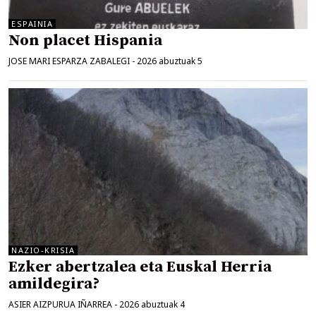
ESPAINIA
Non placet Hispania
JOSE MARI ESPARZA ZABALEGI
-
2026 abuztuak 5
NAZIO-KRISIA
Ezker abertzalea eta Euskal Herria
amildegira?
ASIER AIZPURUA IÑARREA
-
2026 abuztuak 4