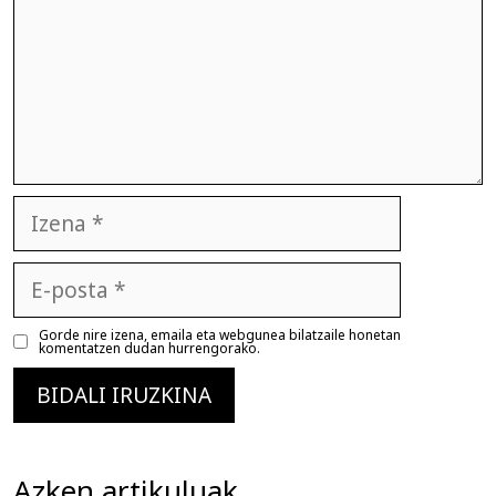
Izena
E-
posta
Gorde nire izena, emaila eta webgunea bilatzaile honetan
komentatzen dudan hurrengorako.
Azken artikuluak