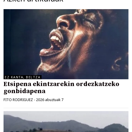
EZ KANTA, BELTZA
Etsipena ekintzarekin ordezkatzeko
gonbidapena
FITO RODRIGUEZ
-
2026 abuztuak 7