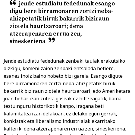
jende estudiatu fededunak esango
digu bere birramonaren zortzi neba-
ahizpetatik hiruk bakarrik biziraun
ziotela haurtzaroari; dena
atzerapenaren errua zen,
sineskeriena
Jende estudiatu fededunak zenbaki taulak erakutsiko
dizkigu, komeni zaion zenbaki entsalada betiere,
esanez inoiz baino hobeto bizi garela. Esango digute
bere birramonaren zortzi neba-ahizpetatik hiruk
bakarrik biziraun ziotela haurtzaroari, edo Ameriketara
joan behar izan zutela goseak ez hiltzeagatik; baina
testuinguru historikotik kanpo, iragana beti
kalamitatea izan delakoan, ez delako egon gerrak,
konkistak eta liberalismo industrialak ekarritako
kalterik, dena atzerapenaren errua zen, sineskeriena.