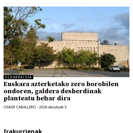
OLDARRALDIA
Euskara azterketako zero borobilen
ondoren, galdera desberdinak
planteatu behar dira
OSKAR CABALLERO
-
2026 abuztuak 3
Irakurrienak