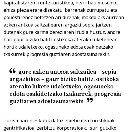
kapitalistaren fronte turistikoa, herri hau museoko
ehiza pieza erara disekatu, barrenak zurrupatu eta
poliestirenoz betetzen ari direnak; makdolars aurrean
azken antxua saltzailearen argazki sepia jartzen
dutenak gure xarma bereziaren irudia hustuz, andre
hori gaur biziko balitz ostikoka aterako luketenean
hortik udaletxeko, ogasuneko edota osakidetzako
txakurrek progresia guztiaren adostasunarekin.
gure azken antxoa saltzailea – sepia-
argazkikoa – gaur biziko balitz, ostikoka
aterako lukete udaletxeko, ogasuneko
edota osakidetzako txakurrek, progresia
guztiaren adostasunarekin
Turismoaren eskutik datoz etxebizitza turistikoak,
gentrifikazioa, zerbitzu korporazioak, isuri gutxiko