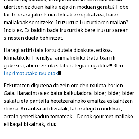
ulertzen ez duen kaiku ezjakin moduan geratu? Hobe
lorito erara jakintsuen leloak errepikatzea, haien
mailakoak sentitzeko. Iruzurtua iruzurtiaren mailan?
Inoiz ez. Ez baldin bada iruzurtiak bere iruzur sarean
sinesten duela behintzat.
Haragi artifiziala lortu dutela dioskute, etikoa,
klimatikoki friendlya, animaliekiko tratu txarrik
gabekoa, abere zelulak laborategian ugalduz!!! 3Dn
inprimatutako txuletak
!!!
Ezkutatzen digutena da zein ote den txuleta horien
Gaia. Haragintza ez baita kalkuladora, bider, bider, bider
sakatu eta pantaila betetzerainoko emaitza eskaintzen
duena. Arrautza artifizialak, laborategiko onddoak,
arrain genetikadun tomateak… Denak gourmet mailako
elikagai bikainak, ziur.