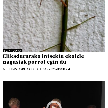
ELIKADURA
Elikadurarako intsektu ekoizle
nagusiak porrot egin du
2026 otsailak 4
ASIER BASTARRIKA GOROSTIZA
-