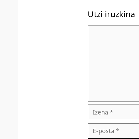
Utzi iruzkina
Iruzkina
Izena
E-
posta