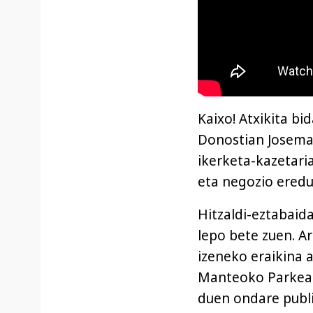
Kaixo! Atxikita bi
Donostian Josema 
ikerketa-kazetari
eta negozio eredu
Hitzaldi-eztabaid
lepo bete zuen. A
izeneko eraikina 
Manteoko Parkea 
duen ondare publi