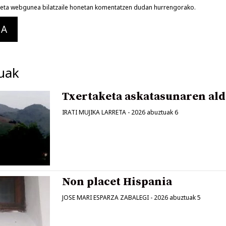
a eta webgunea bilatzaile honetan komentatzen dudan hurrengorako.
uak
Txertaketa askatasunaren ald
IRATI MUJIKA LARRETA
-
2026 abuztuak 6
Non placet Hispania
JOSE MARI ESPARZA ZABALEGI
-
2026 abuztuak 5