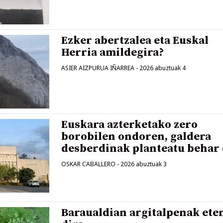
Ezker abertzalea eta Euskal
Herria amildegira?
ASIER AIZPURUA IÑARREA
-
2026 abuztuak 4
Euskara azterketako zero
borobilen ondoren, galdera
desberdinak planteatu behar 
OSKAR CABALLERO
-
2026 abuztuak 3
Baraualdian argitalpenak ete