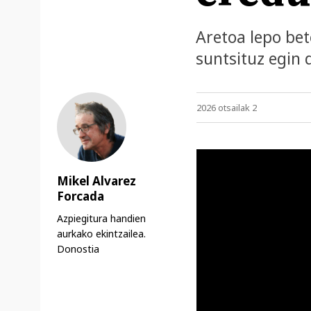
Aretoa lepo be
suntsituz egin 
2026 otsailak 2
Mikel Alvarez
Forcada
Azpiegitura handien
aurkako ekintzailea.
Donostia