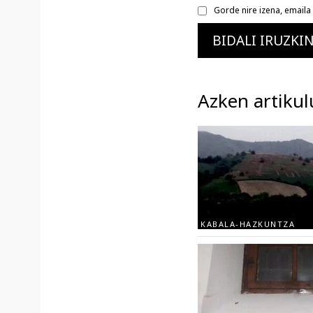
Gorde nire izena, email
Azken artikul
KABALA-HAZKUNTZA