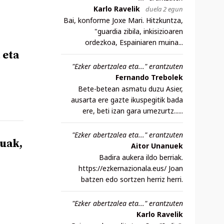
Karlo Ravelik
duela 2 egun
Bai, konforme Joxe Mari. Hitzkuntza,
"guardia zibila, inkisizioaren
ordezkoa, Espainiaren muina...
 eta
"Ezker abertzalea eta..." erantzuten
Fernando Trebolek
Bete-betean asmatu duzu Asier,
ausarta ere gazte ikuspegitik bada
ere, beti izan gara umezurtz......
"Ezker abertzalea eta..." erantzuten
tuak,
Aitor Unanuek
Badira aukera ildo berriak.
https://ezkernazionala.eus/ Joan
batzen edo sortzen herriz herri.
"Ezker abertzalea eta..." erantzuten
Karlo Ravelik