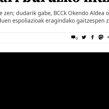
te zen; dudarik gabe, BCCk Okendo Aldea 
duen espoliazioak eragindako gaitzespen z
0