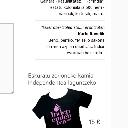
Gainera - kasualitatez...? - : "India":
estatu koloniala ia 500 herri -
nazioak, kulturak, hizku...
"Ezker abertzalea eta..." erantzuten
Karlo Ravelik
Beno, berriro, "Mizelio sakona
lurraren azpian dabil….".... Indiar
estatuan bezela: la...