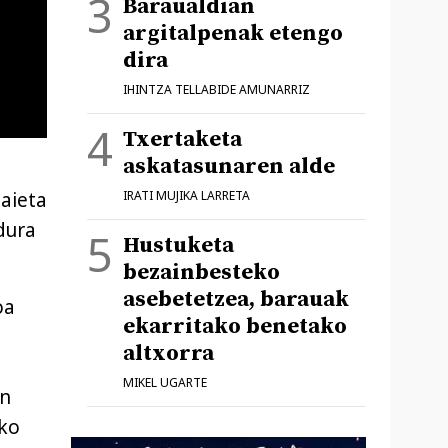
Baraualdian
argitalpenak etengo
dira
IHINTZA TELLABIDE AMUNARRIZ
Txertaketa
askatasunaren alde
IRATI MUJIKA LARRETA
aieta
dura
Hustuketa
bezainbesteko
asebetetzea, barauak
oa
ekarritako benetako
altxorra
MIKEL UGARTE
in
ako