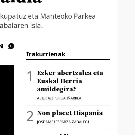
okupatuz eta Manteoko Parkea
abalaren isla.
Irakurrienak
Ezker abertzalea eta
Euskal Herria
amildegira?
ASIER AIZPURUA IÑARREA
Non placet Hispania
JOSE MARI ESPARZA ZABALEGI