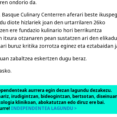
ren ondorio da.
, Basque Culinary Centerren aferari beste ikuspeg
ldu diote hizlariek joan den urtarrilaren 26ko
uzen ere fundazio kulinario hori berrikuntza
itxura otzanaren pean sustatzen ari den elikadu
ri buruz kritika zorrotza eginez eta eztabaidan ja
uan zabaltzea eskertzen dugu beraz.
asko.
ependenteak aurrera egin dezan lagundu dezakezu.
anariz, irudigintzan, bideogintzan, bertsotan, diseinuan
ologia klinikoan, abokatutzan edo diruz ere bai.
urre!
INDEPENDENTEA LAGUNDU >