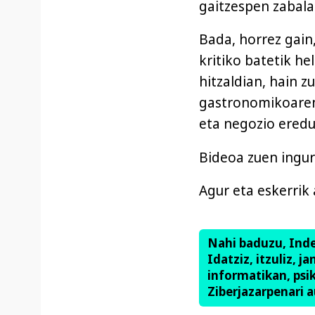
gaitzespen zabala
Bada, horrez gain
kritiko batetik he
hitzaldian, hain z
gastronomikoaren 
eta negozio eredua
Bideoa zuen ingur
Agur eta eskerrik 
Nahi baduzu, Ind
Idatziz, itzuliz, j
informatikan, psik
Ziberjazarpenari a