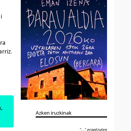
i
ra
rriz.
,
Azken iruzkinak
"..." erantzuten