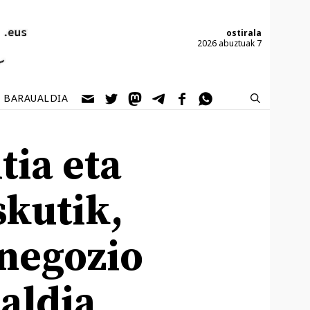
ostirala
2026 abuztuak 7
BARAUALDIA
tia eta
skutik,
 negozio
aldia