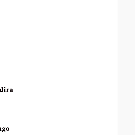
dira
ngo