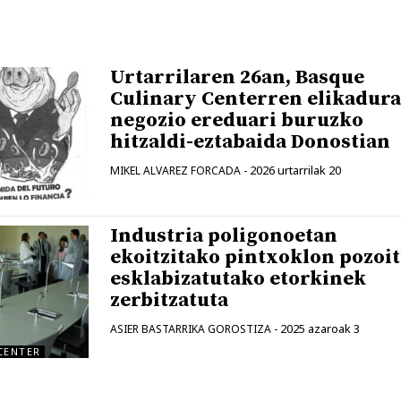
Urtarrilaren 26an, Basque
Culinary Centerren elikadura
negozio ereduari buruzko
hitzaldi-eztabaida Donostian
2026 urtarrilak 20
MIKEL ALVAREZ FORCADA
-
Industria poligonoetan
ekoitzitako pintxoklon pozoi
esklabizatutako etorkinek
zerbitzatuta
2025 azaroak 3
ASIER BASTARRIKA GOROSTIZA
-
CENTER