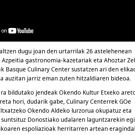
daltzen dugu joan den urtarrilak 26 astelehenean
Azpeitia gastronomia-kazetariak eta Ahoztar Zel
ak Basque Culinary Center sustatzen ari den elika
a auzitan jarriz eman zuten hitzaldiaren bideoa.
ara bildutako jendeak Okendo Kultur Etxeko aret
rreta hori, dudarik gabe, Culinary Centerrek GOe
altxatzeko Okendo Aldeko lurzorua okupatuz eta
suntsituz Donostiako udalaren laguntzarekin eg
koaren espoliazioak herritarren artean eragind