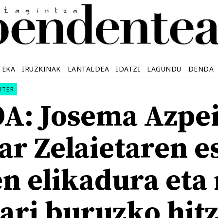
TEKA
IRUZKINAK
LANTALDEA
IDATZI
LAGUNDU
DENDA
NTER
A: Josema Azpei
ar Zelaietaren e
n elikadura eta
ari buruzko hitz