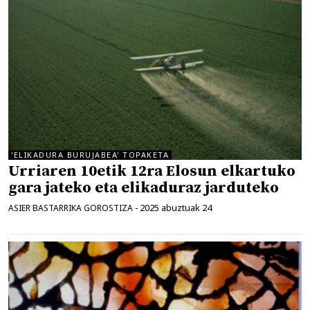
'ELIKADURA BURUJABEA' TOPAKETA
Urriaren 10etik 12ra Elosun elkartuko
gara jateko eta elikaduraz jarduteko
2025 abuztuak 24
ASIER BASTARRIKA GOROSTIZA
-