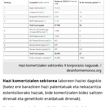
Hazi komertzialen sektoreko 9 korporazio nagusiak. /
desinformemonos.org
Hazi komertzialen sektorea
laboreen haziei dagokie
(batez ere barazkien hazi patentatuak eta nekazaritza
estentsiborako haziak, bide komertzialen bidez saltzen
direnak eta genetikoki eraldatuak direnak).