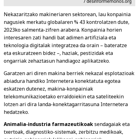
/ desinformemonos.org
Nekazaritzako makineriaren sektorean, lau konpainia
nagusiek merkatu globalaren % 43 kontrolatzen dute,
2023ko salmenta-zifren arabera. Konpainia horien
interesaren zati handi bat adimen artifiziala eta
teknologia digitalak integratzea da orain – bateratze
eta eskuratzeen bidez –, haziak, pestizidak eta
ongarriak zehaztasun handiagoz aplikatzeko.
Garatzen ari diren makina berriek nekazal esplotazioak
abiadura handiko Internetera konektatuta egotea
eskatzen dutenez, makina-konpainiak
telekomunikazioetako erraldoiekin eta sateliteekin
lotzen ari dira landa-konektagarritasuna Internetera
hedatzeko.
Animalia-industria farmazeutikoak
sendagaiak eta
txertoak, diagnostiko-sistemak, zerbitzu medikoak,