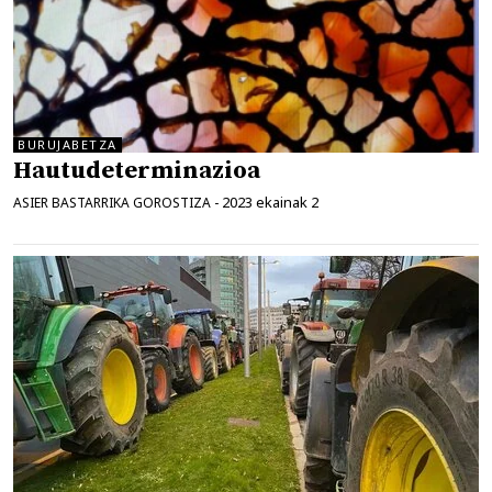
BURUJABETZA
Hautudeterminazioa
2023 ekainak 2
ASIER BASTARRIKA GOROSTIZA
-