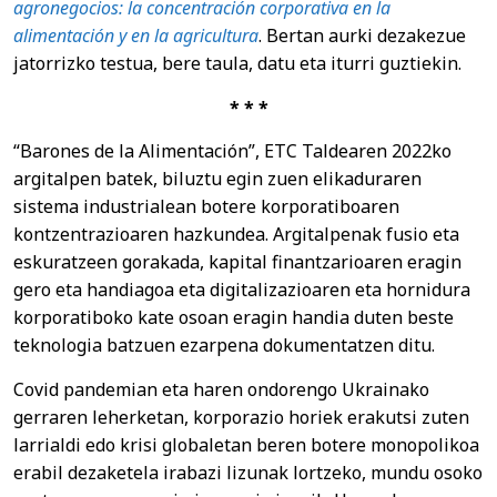
agronegocios: la concentración corporativa en la
alimentación y en la agricultura
. Bertan aurki dezakezue
jatorrizko testua, bere taula, datu eta iturri guztiekin.
* * *
“Barones de la Alimentación”, ETC Taldearen 2022ko
argitalpen batek, biluztu egin zuen elikaduraren
sistema industrialean botere korporatiboaren
kontzentrazioaren hazkundea. Argitalpenak fusio eta
eskuratzeen gorakada, kapital finantzarioaren eragin
gero eta handiagoa eta digitalizazioaren eta hornidura
korporatiboko kate osoan eragin handia duten beste
teknologia batzuen ezarpena dokumentatzen ditu.
Covid pandemian eta haren ondorengo Ukrainako
gerraren leherketan, korporazio horiek erakutsi zuten
larrialdi edo krisi globaletan beren botere monopolikoa
erabil dezaketela irabazi lizunak lortzeko, mundu osoko