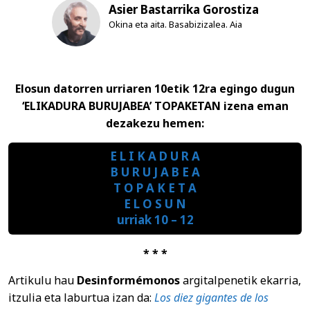
Asier Bastarrika Gorostiza
Okina eta aita. Basabizizalea. Aia
Elosun datorren urriaren 10etik 12ra egingo dugun
‘ELIKADURA BURUJABEA’ TOPAKETAN izena eman
dezakezu hemen:
E L I K A D U R A
B U R U J A B E A
T O P A K E T A
E L O S U N
urriak 10 – 12
* * *
Artikulu hau
Desinformémonos
argitalpenetik ekarria,
itzulia eta laburtua izan da:
Los diez gigantes de los