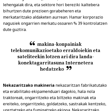
lehengaiak dira, eta sektore hori bereziki kaltebera
bihurtzen dute prezioen gorabeheren eta
merkataritzako aldaketen aurrean. Hamar korporazio
nagusiek ongarrien merkatu osoaren % 39 kontrolatzen
dute guztira.
makina-konpainiak
telekomunikazioetako erraldoiekin eta
sateliteekin lotzen ari dira landa-
konektagarritasuna Internetera
hedatzeko
Nekazaritzako makineria
nekazaritzan fabrikatutako
eta erabilitako ekipamenduari dagokio, hala nola
traktoreak, ongarritzeko eta biltzeko makinak eta
ereiteko, ongarritzeko, goldatzeko, sastrakak kentzeko,
ureztatzeko eta fumigatzeko ekipoa. Nekazaritzako