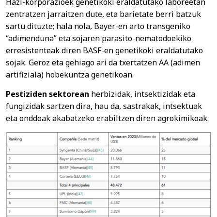
Hazi-korporazioek genetikoki eraldatutako laboreetan
zentratzen jarraitzen dute, eta barietate berri batzuk
sartu dituzte; hala nola, Bayer-en arto transgeniko
“adimenduna” eta sojaren parasito-nematodoekiko
erresistenteak diren BASF-en genetikoki eraldatutako
sojak. Geroz eta gehiago ari da txertatzen AA (adimen
artifiziala) hobekuntza genetikoan.
Pestiziden sektorean
herbizidak, intsektizidak eta
fungizidak sartzen dira, hau da, sastrakak, intsektuak
eta onddoak akabatzeko erabiltzen diren agrokimikoak.