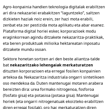
Agro-konpainia handien teknologia digitalak erabiltzen
ari dira nekazariei erabakitzen “laguntzeko”, saltzen
dizkieten haziak noiz erein, zer hazi mota erabili,
zenbat eta zer pestizida mota aplikatu eta abar esanez.
Plataforma digital horiei esker, korporazioek modu
eraginkorrean agindu ditzakete nekazaritza-praktikak,
eta beren produktuak milioika hektareatan inposatu
ditzakete mundu osoan.
Sektore honetan sortzen ari den beste aliantza-talde
bat
nekazaritzako lehengaiak merkaturatzen
dituzten korporazioen eta erregai fosilen konpainien
artekoa da. Nekazaritza industriala ongarri sintetikoen
oso mendekoa da. Duten mantenugai motaren arabera
bereizten dira: urea formako nitrogenoa, fosforoa
(fosfato gisa) eta potasioa (potasa gisa). Mantenugai
horiek (eta ongarri nitrogenatuak ekoizteko erabiltzen
diren erregai fosilak), oro har, merkaturatzen diren