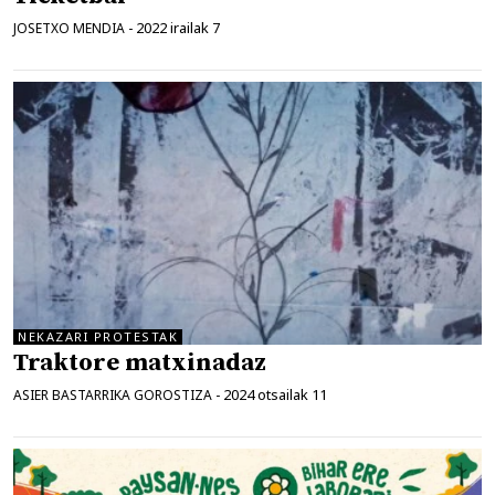
2022 irailak 7
JOSETXO MENDIA
-
NEKAZARI PROTESTAK
Traktore matxinadaz
2024 otsailak 11
ASIER BASTARRIKA GOROSTIZA
-