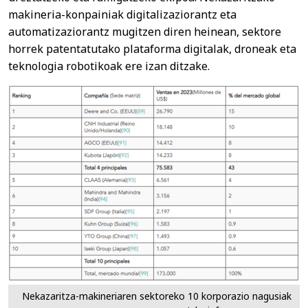
makineria-konpainiak digitalizaziorantz eta
automatizaziorantz mugitzen diren heinean, sektore
horrek patentatutako plataforma digitalak, droneak eta
teknologia robotikoak ere izan ditzake.
Nekazaritza-makineriaren sektoreko 10 korporazio nagusiak