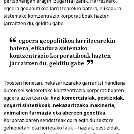
pertsonengan eragin izugarria izanik. Harrezkero,
egoera geopolitikoa larritzearekin batera, elikadura
sistemako kontzentrazio korporatiboak hazten
jarraitzen du, gelditu gabe.
egoera geopolitikoa larritzearekin
batera, elikadura sistemako
kontzentrazio korporatiboak hazten
jarraitzen du, gelditu gabe
Txosten honetan, nekazaritzarako garrantzi handiena
duten sei sektoretako kontzentrazio korporatiboaren
egoera aztertzen da:
hazi komertzialak, pestizidak,
ongarri sintetikoak
,
nekazaritzako makineria,
animalien farmazia eta abereen genetika
.
Korporazioaren sendotzeak gora egin du sektore
gehienetan, eta horietako lauk – haziak, pestizidak,