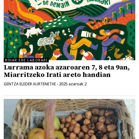
BIHAR ERE LABORARI
Lurrama azoka azaroaren 7, 8 eta 9an,
Miarritzeko Irati areto handian
2025 azaroak 2
GENTZA ELEDER AURTENETXE
-