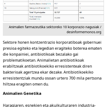
Animalien farmazeutika sektoreko 10 korporazio nagusiak /
desinformemonos.org
Sektore honen kontzentrazio korporatiboak gobernuei
presioa egiteko eta legedian eragiteko boterea ematen
die konpainiei, antibiotikoak bezalako gai
problematikoetan. Animalietan antibiotikoak
erabiltzeak antibiotikoekiko erresistenteak diren
bakterioak agertzea ekar dezake. Antibiotikoekiko
erresistentziak mundu osoan urtero 700 mila pertsona
hiltzea eragiten omen du.
Animalien Genetika
Haragiaren, esnekien eta akuikulturaren industria-