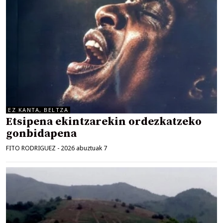
EZ KANTA, BELTZA
Etsipena ekintzarekin ordezkatzeko
gonbidapena
FITO RODRIGUEZ
-
2026 abuztuak 7