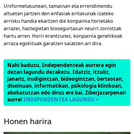
Uniformetasunean, tamainan eta errendimendu
altuetan jartzen den enfasiak eritasunak izateko
arrisku handia ekartzen die konpainia horietako
arrazei, haztegietan biosegurtasun neurri zorrotzak
hartu arren. Horri erantzunez, konpainia genetikoak
arraza egokituak garatzen saiatzen ari dira.
Nahi baduzu, Independenteak aurrera egin
dezan lagundu dezakezu. Idatziz, itzuliz,
janariz, irudigintzan, bideogintzan, bertsotan,
diseinuan, informatikan, psikologia klinikoan,
abokatutzan edo diruz ere bai. Ziberjazarpenari
aurre!
INDEPENDENTEA LAGUNDU >
Honen harira