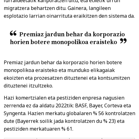
lurraldeetatik kanporatzen ditu, eta etxetik urrun
migratzera behartzen ditu. Gainera, langileen
esplotazio larrian oinarrituta eraikitzen den sistema da.
Premiaz jardun behar da korporazio
horien botere monopolikoa eraisteko
Premiaz jardun behar da korporazio horien botere
monopolikoa eraisteko eta munduko elikagaiak
ekoizten eta prozesatzen dituztenei eta kontsumitzen
dituztenei itzultzeko.
Hazi komertzialen eta pestiziden enpresa nagusien
zerrenda ez da aldatu 2022tik: BASF, Bayer, Corteva eta
Syngenta. Hazien merkatu globalaren % 56 kontrolatzen
dute (Bayerrek soilik jada kontrolatzen du % 23) eta
pestiziden merkatuaren % 61.