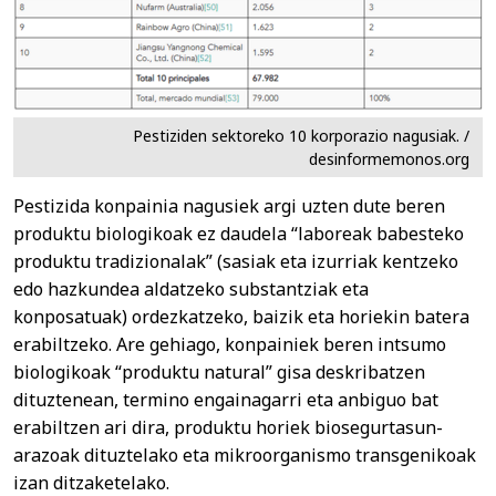
Pestiziden sektoreko 10 korporazio nagusiak. /
desinformemonos.org
Pestizida konpainia nagusiek argi uzten dute beren
produktu biologikoak ez daudela “laboreak babesteko
produktu tradizionalak” (sasiak eta izurriak kentzeko
edo hazkundea aldatzeko substantziak eta
konposatuak) ordezkatzeko, baizik eta horiekin batera
erabiltzeko. Are gehiago, konpainiek beren intsumo
biologikoak “produktu natural” gisa deskribatzen
dituztenean, termino engainagarri eta anbiguo bat
erabiltzen ari dira, produktu horiek biosegurtasun-
arazoak dituztelako eta mikroorganismo transgenikoak
izan ditzaketelako.