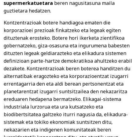
supermerkatuetara
beren nagusitasuna maila
guztietara hedatzen.
Kontzentrazioak botere handiagoa ematen die
korporazioei prezioak finkatzeko eta legeak egiten
dituztenak erosteko. Botere hori ikerketa zientifikoa
gobernatzeko, giza-osasuna eta ingurumena babesten
dituzten legeak geldiarazteko eta elikadura sistemen
definizioan parte-hartze demokratikoa ahultzeko erabil
dezakete. Kontzentrazioak beren boterea handitzen du
alternatibak eragozteko eta korporazioentzat izugarri
errentagarria den eta aldi berean pertsonentzat eta
planetarentzat izugarri suntsitzailea den nekazaritza
ereduaren hedapena bermatzeko. Elikagai-sistema
industriala lurzorua eta ura kutsatzeko eta
biodibertsitatea galtzeko iturri nagusia da, elikadura-
sistemak eta tokiko ekonomiak suntsitzen ditu,
nekazarien eta indigenen komunitateak beren