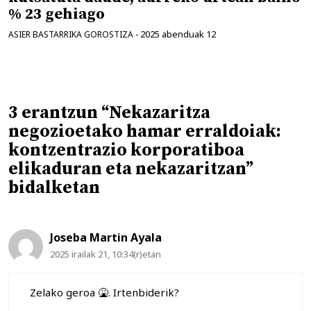
% 23 gehiago
2025 abenduak 12
ASIER BASTARRIKA GOROSTIZA
-
3 erantzun “Nekazaritza
negozioetako hamar erraldoiak:
kontzentrazio korporatiboa
elikaduran eta nekazaritzan”
bidalketan
Joseba Martin Ayala
2025 irailak 21, 10:34(r)etan
Zelako geroa 🤮. Irtenbiderik?