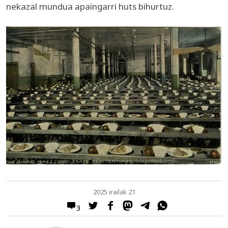
nekazal mundua apaingarri huts bihurtuz.
2025 irailak 21
3