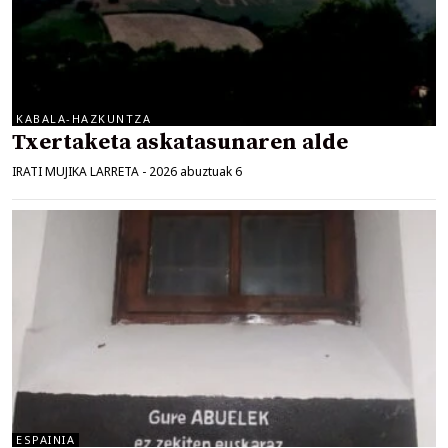
KABALA-HAZKUNTZA
Txertaketa askatasunaren alde
IRATI MUJIKA LARRETA
-
2026 abuztuak 6
ESPAINIA