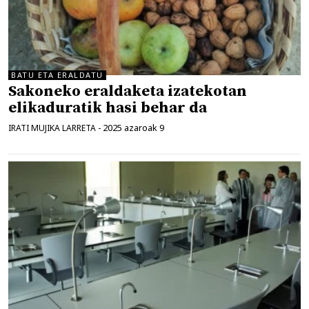
BATU ETA ERALDATU
Sakoneko eraldaketa izatekotan
elikaduratik hasi behar da
2025 azaroak 9
IRATI MUJIKA LARRETA
-