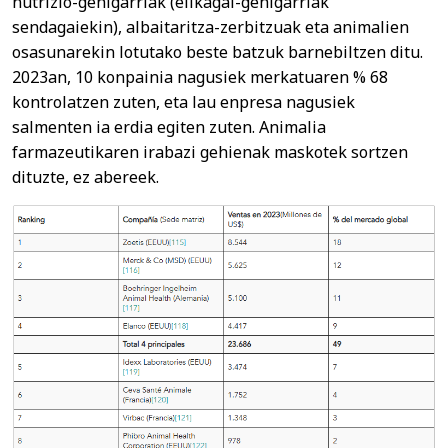
nutrizio-gehigarriak (elikagai-gehigarriak
sendagaiekin), albaitaritza-zerbitzuak eta animalien
osasunarekin lotutako beste batzuk barnebiltzen ditu.
2023an, 10 konpainia nagusiek merkatuaren % 68
kontrolatzen zuten, eta lau enpresa nagusiek
salmenten ia erdia egiten zuten. Animalia
farmazeutikaren irabazi gehienak maskotek sortzen
dituzte, ez abereek.