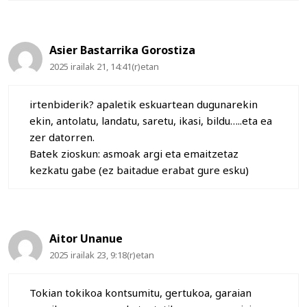
Asier Bastarrika Gorostiza
2025 irailak 21, 14:41(r)etan
irtenbiderik? apaletik eskuartean dugunarekin
ekin, antolatu, landatu, saretu, ikasi, bildu…..eta ea
zer datorren.
Batek zioskun: asmoak argi eta emaitzetaz
kezkatu gabe (ez baitadue erabat gure esku)
Aitor Unanue
2025 irailak 23, 9:18(r)etan
Tokian tokikoa kontsumitu, gertukoa, garaian