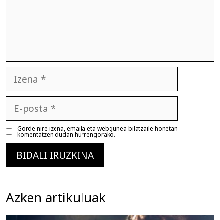
Izena
E-
posta
Gorde nire izena, emaila eta webgunea bilatzaile honetan
komentatzen dudan hurrengorako.
Azken artikuluak