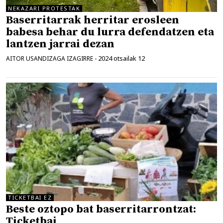
NEKAZARI PROTESTAK
Baserritarrak herritar erosleen
babesa behar du lurra defendatzen eta
lantzen jarrai dezan
2024 otsailak 12
AITOR USANDIZAGA IZAGIRRE
-
TICKETBAI EZ
Beste oztopo bat baserritarrontzat:
Ticketbai