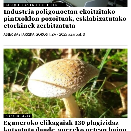
BASQUE GASTRO HOLE CENTER
Industria poligonoetan ekoitzitako
pintxoklon pozoituak, esklabizatutako
etorkinek zerbitzatuta
2025 azaroak 3
ASIER BASTARRIKA GOROSTIZA
-
POZOIKRAZIA
Eguneroko elikagaiak 130 plagizidaz
kutsatuta daude, aurreko urtean baino