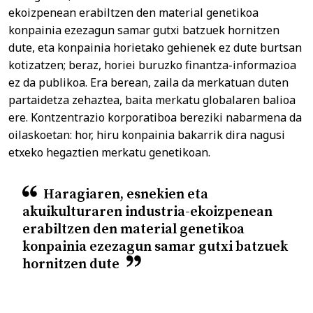
ekoizpenean erabiltzen den material genetikoa
konpainia ezezagun samar gutxi batzuek hornitzen
dute, eta konpainia horietako gehienek ez dute burtsan
kotizatzen; beraz, horiei buruzko finantza-informazioa
ez da publikoa. Era berean, zaila da merkatuan duten
partaidetza zehaztea, baita merkatu globalaren balioa
ere. Kontzentrazio korporatiboa bereziki nabarmena da
oilaskoetan: hor, hiru konpainia bakarrik dira nagusi
etxeko hegaztien merkatu genetikoan.
Haragiaren, esnekien eta
akuikulturaren industria-ekoizpenean
erabiltzen den material genetikoa
konpainia ezezagun samar gutxi batzuek
hornitzen dute