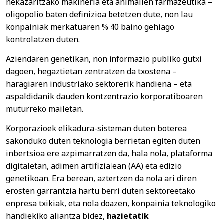
nekazaritzako makineria eta animalien farmazeutika –
oligopolio baten definizioa betetzen dute, non lau
konpainiak merkatuaren % 40 baino gehiago
kontrolatzen duten.
Aziendaren genetikan, non informazio publiko gutxi
dagoen, hegaztietan zentratzen da txostena –
haragiaren industriako sektorerik handiena – eta
aspaldidanik dauden kontzentrazio korporatiboaren
muturreko mailetan.
Korporazioek elikadura-sisteman duten boterea
sakonduko duten teknologia berrietan egiten duten
inbertsioa ere azpimarratzen da, hala nola, plataforma
digitaletan, adimen artifizialean (AA) eta edizio
genetikoan. Era berean, aztertzen da nola ari diren
erosten garrantzia hartu berri duten sektoreetako
enpresa txikiak, eta nola doazen, konpainia teknologiko
handiekiko aliantza bidez,
hazietatik