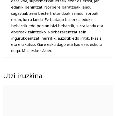
garaikoa, supermerkatuetatik ezer ez erosi, jan
edanik behintzat. Norbere baratzeak landu,
sagastiak zein beste frutondoak zaindu, zoroak
erein, lurra landu. Ez baitago baserria eduki
beharrik edo bertan bizi beharrik, lurra landu eta
abereak zaintzeko. Norberarentzat zein
ingurukoentzat, herritik, auzotik edo iritik. Ikasiz
eta erakutsiz. Gure esku dago eta hau ere, eskura
dugu. Mila esker Asier.
Utzi iruzkina
Iruzkina