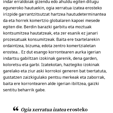
indar erraldoiak gizendu edo ahuldu egiten ditugu
eguneroko hautuekin, ogia xerratua izatea erosteko
irizpide garrantzitsutzat hartzea hautudeterminantea
da eta horrek komertzio globalaren kapoei mesede
egiten die. Berdin barazki garbitu eta moztuak
kontsumitzea hautatzeak, eta zer esanik ez janari
prozesatuak konsumitzeak. Baita ere txartelarekin
ordaintzea, bizuma, edota zentro komertzialetan
erostea… Ez dut esango korrontearen aurka igerian
indartsu gabiltzan izokinak garenik, dena garden,
koloretsu eta garbi. Izatekotan, haztegiko izokinak
garelako eta ziur aski korrokoi generen bat txertatuta,
gustatzen zaizkigulako pentsu merkeak eta zaborrak,
baita ere korrontearen alde igerian ibiltzea, gaizki
sentitu beharrik gabe.
Ogia xerratua izatea
erosteko