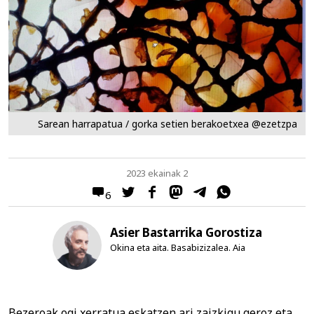
Sarean harrapatua / gorka setien berakoetxea @ezetzpa
2023 ekainak 2
6
Asier Bastarrika Gorostiza
Okina eta aita. Basabizizalea. Aia
Bezeroak ogi xerratua eskatzen ari zaizkigu geroz eta