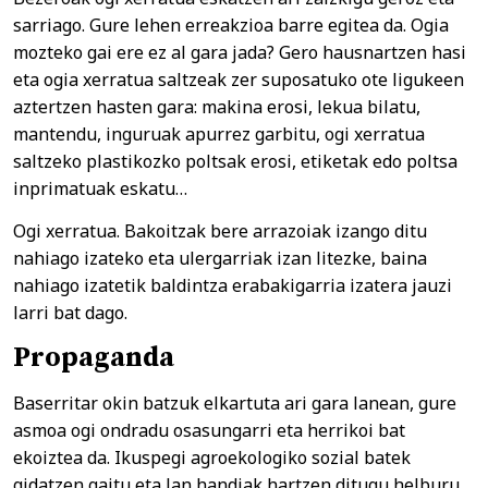
sarriago. Gure lehen erreakzioa barre egitea da. Ogia
mozteko gai ere ez al gara jada? Gero hausnartzen hasi
eta ogia xerratua saltzeak zer suposatuko ote ligukeen
aztertzen hasten gara: makina erosi, lekua bilatu,
mantendu, inguruak apurrez garbitu, ogi xerratua
saltzeko plastikozko poltsak erosi, etiketak edo poltsa
inprimatuak eskatu…
Ogi xerratua. Bakoitzak bere arrazoiak izango ditu
nahiago izateko eta ulergarriak izan litezke, baina
nahiago izatetik baldintza erabakigarria izatera jauzi
larri bat dago.
Propaganda
Baserritar okin batzuk elkartuta ari gara lanean, gure
asmoa ogi ondradu osasungarri eta herrikoi bat
ekoiztea da. Ikuspegi agroekologiko sozial batek
gidatzen gaitu eta lan handiak hartzen ditugu helburu