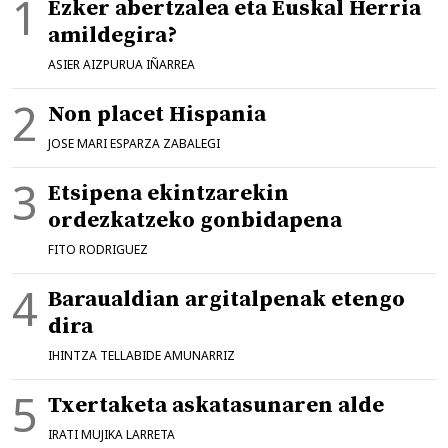
Ezker abertzalea eta Euskal Herria
amildegira?
ASIER AIZPURUA IÑARREA
Non placet Hispania
JOSE MARI ESPARZA ZABALEGI
Etsipena ekintzarekin
ordezkatzeko gonbidapena
FITO RODRIGUEZ
Baraualdian argitalpenak etengo
dira
IHINTZA TELLABIDE AMUNARRIZ
Txertaketa askatasunaren alde
IRATI MUJIKA LARRETA