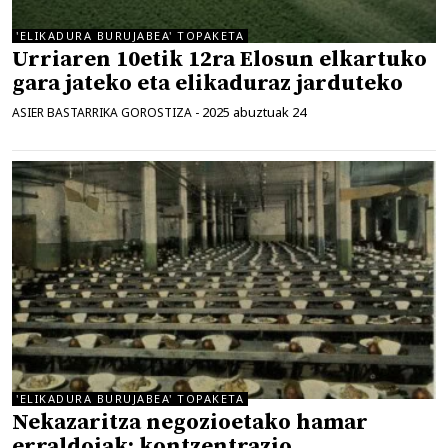
'ELIKADURA BURUJABEA' TOPAKETA
Urriaren 10etik 12ra Elosun elkartuko
gara jateko eta elikaduraz jarduteko
2025 abuztuak 24
ASIER BASTARRIKA GOROSTIZA
-
'ELIKADURA BURUJABEA' TOPAKETA
Nekazaritza negozioetako hamar
erraldoiak: kontzentrazio