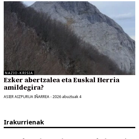
NAZIO-KRISIA
Ezker abertzalea eta Euskal Herria
amildegira?
ASIER AIZPURUA IÑARREA
-
2026 abuztuak 4
Irakurrienak