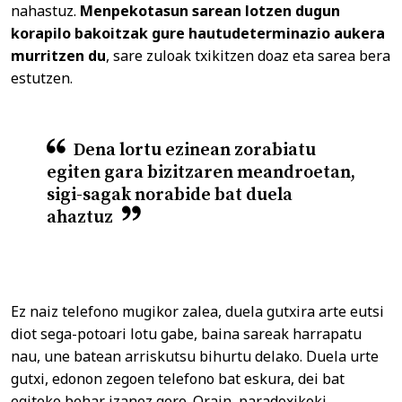
nahastuz.
Menpekotasun sarean lotzen dugun
korapilo bakoitzak gure hautudeterminazio aukera
murritzen du
, sare zuloak txikitzen doaz eta sarea bera
estutzen.
Dena lortu ezinean zorabiatu
egiten gara bizitzaren meandroetan,
sigi-sagak norabide bat duela
ahaztuz
Ez naiz telefono mugikor zalea, duela gutxira arte eutsi
diot sega-potoari lotu gabe, baina sareak harrapatu
nau, une batean arriskutsu bihurtu delako. Duela urte
gutxi, edonon zegoen telefono bat eskura, dei bat
egiteko behar izanez gero. Orain, paradoxikoki,