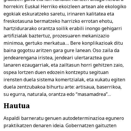
horrekin: Euskal Herriko ekoizleen artean ale ekologiko
egokiak eskuratzeko saretu, irinaren kalitatea eta
freskotasuna bermatzeko harrizko errotan ehotu,
hartzidurarako orantza soilik erabili inongo gehigarri
artifizialak baztertuz, prozesuaren mekanizazio
minimoa, gertuko merkatua…. Bere konplikazioak ditu
baina gogotsu aritzen gara gure lanean. Oso zaila da
jendearengana iristea, jendeari ulertaraztea gure
lanaren ezaugarriak, eta zailtasun horri gehitzen zaio,
ospea lortzen duen edozein kontzeptu segituan
irensten duela sistema komertzialak, eta xukatu egiten
duela zentzubakoa bihurtu arte: artisaua, baserrikoa,
su egurra, naturala, orantza edo “masamadrea”…
Hautua
Aspaldi barneratu genuen autodeterminazioa egunero
praktikatzen denaren ideia. Gobernatzen gaituzten