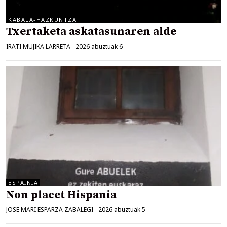
KABALA-HAZKUNTZA
Txertaketa askatasunaren alde
IRATI MUJIKA LARRETA
-
2026 abuztuak 6
ESPAINIA
Non placet Hispania
JOSE MARI ESPARZA ZABALEGI
-
2026 abuztuak 5