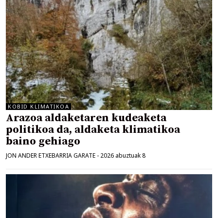
KOBID KLIMATIKOA
Arazoa aldaketaren kudeaketa
politikoa da, aldaketa klimatikoa
baino gehiago
JON ANDER ETXEBARRIA GARATE
-
2026 abuztuak 8