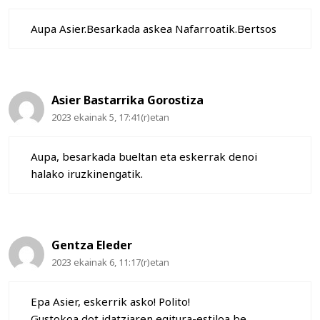
Aupa Asier.Besarkada askea Nafarroatik.Bertsos
Asier Bastarrika Gorostiza
2023 ekainak 5, 17:41(r)etan
Aupa, besarkada bueltan eta eskerrak denoi
halako iruzkinengatik.
Gentza Eleder
2023 ekainak 6, 11:17(r)etan
Epa Asier, eskerrik asko! Polito!
Gustokoa dot idatziaren egitura-estiloa be.