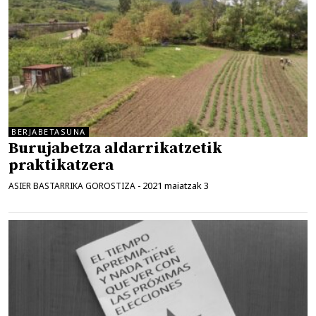
BERJABETASUNA
Burujabetza aldarrikatzetik
praktikatzera
2021 maiatzak 3
ASIER BASTARRIKA GOROSTIZA
-