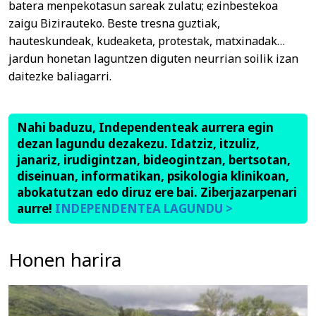
batera menpekotasun sareak zulatu; ezinbestekoa
zaigu Bizirauteko. Beste tresna guztiak,
hauteskundeak, kudeaketa, protestak, matxinadak…
jardun honetan laguntzen diguten neurrian soilik izan
daitezke baliagarri.
Nahi baduzu, Independenteak aurrera egin
dezan lagundu dezakezu. Idatziz, itzuliz,
janariz, irudigintzan, bideogintzan, bertsotan,
diseinuan, informatikan, psikologia klinikoan,
abokatutzan edo diruz ere bai. Ziberjazarpenari
aurre!
INDEPENDENTEA LAGUNDU >
Honen harira