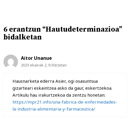
6 erantzun “Hautudeterminazioa”
bidalketan
Aitor Unanue
2023 ekainak 2, 9:30(r)etan
Hausnarketa ederra Asier, ogi osasuntsua
gizarteari eskaintzea asko da gaur, eskertzekoa.
Artikulu hau irakurtzekoa da zentzu honetan:
https://mpr21.info/una-fabrica-de-enfermedades-
la-industria-alimentaria-y-farmaceutica/