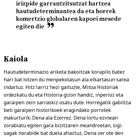
irizpide garrantzitsutzat hartzea
hautudeterminantea da eta horrek
komertzio globalaren kapoei mesede
egiten die
Kaiola
Hautudeterminazio ariketa bakoitzak korapilo batez
hari bat lotzen du menpekotasun ala elkartasun sarea
indartuz. Hitz larriz hezi gaituzte, Mitoa Historiak
ordezkatu du eta Historia gizon handiz, inperioz eta
garaipen zein sarraskiz osatu dute. Horregatik gabiltza
beti garaipen historikoek eragindako porrotek
makurturik; Dena ala Ezerrez. Dena lortu ezinean
zorabiatu egiten gara bizitzaren meandroetan, sigi-
sagak norabide bat duela ahaztuz, Dena zer ote den