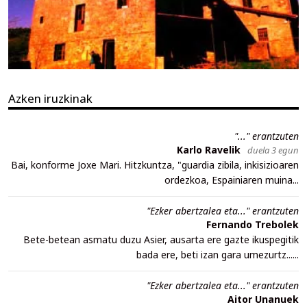
Azken iruzkinak
"..." erantzuten
Karlo Ravelik
duela 3 egun
Bai, konforme Joxe Mari. Hitzkuntza, "guardia zibila, inkisizioaren
ordezkoa, Espainiaren muina...
"Ezker abertzalea eta..." erantzuten
Fernando Trebolek
Bete-betean asmatu duzu Asier, ausarta ere gazte ikuspegitik
bada ere, beti izan gara umezurtz......
"Ezker abertzalea eta..." erantzuten
Aitor Unanuek