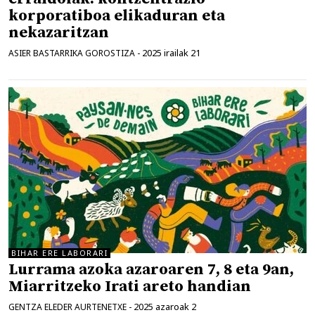
korporatiboa elikaduran eta
nekazaritzan
2025 irailak 21
ASIER BASTARRIKA GOROSTIZA
-
BIHAR ERE LABORARI
Lurrama azoka azaroaren 7, 8 eta 9an,
Miarritzeko Irati areto handian
2025 azaroak 2
GENTZA ELEDER AURTENETXE
-