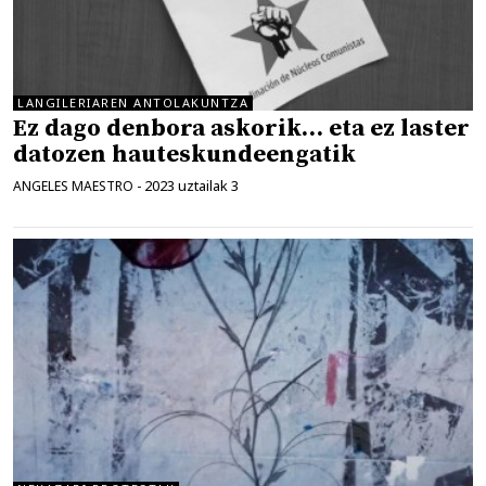
LANGILERIAREN ANTOLAKUNTZA
Ez dago denbora askorik… eta ez laster
datozen hauteskundeengatik
2023 uztailak 3
ANGELES MAESTRO
-