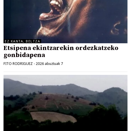
EZ KANTA, BELTZA
Etsipena ekintzarekin ordezkatzeko
gonbidapena
FITO RODRIGUEZ
-
2026 abuztuak 7