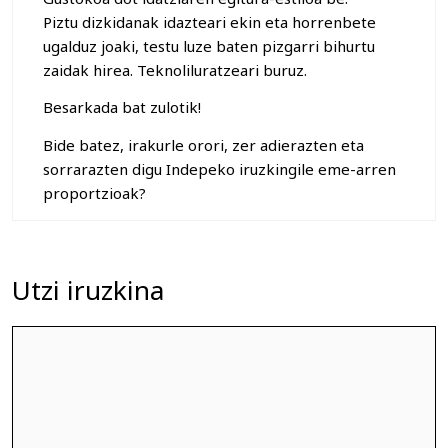
Piztu dizkidanak idazteari ekin eta horrenbete
ugalduz joaki, testu luze baten pizgarri bihurtu
zaidak hirea. Teknoliluratzeari buruz.
Besarkada bat zulotik!
Bide batez, irakurle orori, zer adierazten eta
sorrarazten digu Indepeko iruzkingile eme-arren
proportzioak?
Utzi iruzkina
Iruzkina