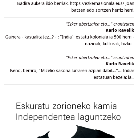
Badira aukera ildo berriak. https://ezkernazionala.eus/ Joan
batzen edo sortzen herriz herri.
"Ezker abertzalea eta..." erantzuten
Karlo Ravelik
Gainera - kasualitatez...? - : "India": estatu koloniala ia 500 herri -
nazioak, kulturak, hizku...
"Ezker abertzalea eta..." erantzuten
Karlo Ravelik
Beno, berriro, "Mizelio sakona lurraren azpian dabil….".... Indiar
estatuan bezela: la...