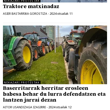
NEKAZARI PROTESTAK
Traktore matxinadaz
2024 otsailak 11
ASIER BASTARRIKA GOROSTIZA
-
NEKAZARI PROTESTAK
Baserritarrak herritar erosleen
babesa behar du lurra defendatzen eta
lantzen jarrai dezan
2024 otsailak 12
AITOR USANDIZAGA IZAGIRRE
-