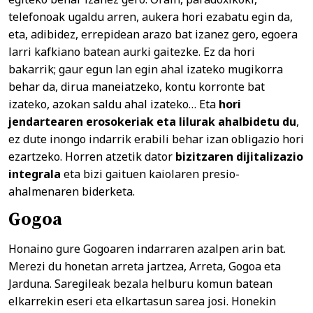
telefonoak ugaldu arren, aukera hori ezabatu egin da,
eta, adibidez, errepidean arazo bat izanez gero, egoera
larri kafkiano batean aurki gaitezke. Ez da hori
bakarrik; gaur egun lan egin ahal izateko mugikorra
behar da, dirua maneiatzeko, kontu korronte bat
izateko, azokan saldu ahal izateko… Eta
hori
jendartearen erosokeriak eta lilurak ahalbidetu du
,
ez dute inongo indarrik erabili behar izan obligazio hori
ezartzeko. Horren atzetik dator
bizitzaren dijitalizazio
integrala
eta bizi gaituen kaiolaren presio-
ahalmenaren biderketa.
Gogoa
Honaino gure Gogoaren indarraren azalpen arin bat.
Merezi du honetan arreta jartzea, Arreta, Gogoa eta
Jarduna. Saregileak bezala helburu komun batean
elkarrekin eseri eta elkartasun sarea josi. Honekin