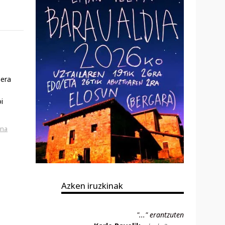
zera
i
una
Azken iruzkinak
"..." erantzuten