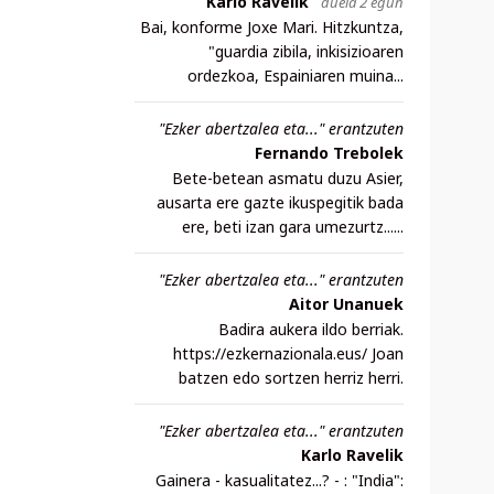
Karlo Ravelik
duela 2 egun
Bai, konforme Joxe Mari. Hitzkuntza,
"guardia zibila, inkisizioaren
ordezkoa, Espainiaren muina...
"Ezker abertzalea eta..." erantzuten
Fernando Trebolek
Bete-betean asmatu duzu Asier,
ausarta ere gazte ikuspegitik bada
ere, beti izan gara umezurtz......
"Ezker abertzalea eta..." erantzuten
Aitor Unanuek
Badira aukera ildo berriak.
https://ezkernazionala.eus/ Joan
batzen edo sortzen herriz herri.
"Ezker abertzalea eta..." erantzuten
Karlo Ravelik
Gainera - kasualitatez...? - : "India":