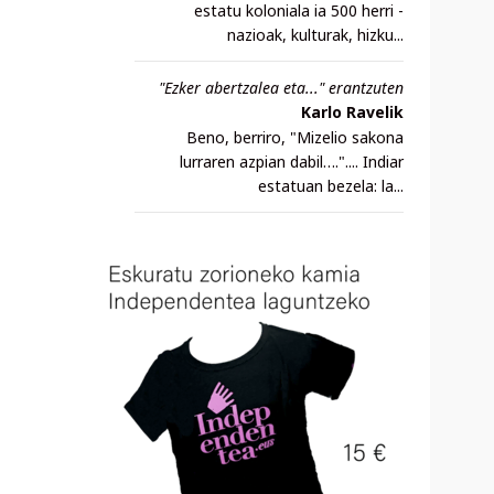
estatu koloniala ia 500 herri -
nazioak, kulturak, hizku...
"Ezker abertzalea eta..." erantzuten
Karlo Ravelik
Beno, berriro, "Mizelio sakona
lurraren azpian dabil….".... Indiar
estatuan bezela: la...