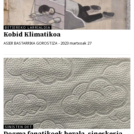
BETIEREKO LARRIALDIA
Kobid Klimatikoa
2023 martxoak 27
ASIER BASTARRIKA GOROSTIZA
-
SINISTEN DET
Dogma fanatikoek bezala, sineskeria