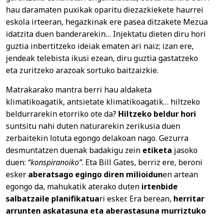
hau daramaten puxikak oparitu diezazkiekete haurrei
eskola irteeran, hegazkinak ere pasea ditzakete Mezua
idatzita duen banderarekin… Injektatu dieten diru hori
guztia inbertitzeko ideiak ematen ari naiz; izan ere,
jendeak telebista ikusi ezean, diru guztia gastatzeko
eta zuritzeko arazoak sortuko baitzaizkie.
Matrakarako mantra berri hau aldaketa
klimatikoagatik, antsietate klimatikoagatik… hiltzeko
beldurrarekin etorriko ote da?
Hiltzeko beldur hori
suntsitu nahi duten naturarekin zerikusia duen
zerbaitekin lotuta egongo delakoan nago. Gezurra
desmuntatzen duenak badakigu zein
etiketa
jasoko
duen:
“konspiranoiko”
. Eta Bill Gates, berriz ere, beroni
esker
aberatsago egingo diren milioidun
en artean
egongo da, mahukatik aterako duten
irtenbide
salbatzaile planifikatua
ri esker. Era berean,
herritar
arrunten askatasuna eta aberastasuna murriztuko