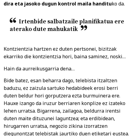
dira eta jasoko dugun kontrol maila handitu
ko da.
Irtenbide salbatzaile planifikatua ere
aterako dute mahukatik
Kontzientzia hartzen ez duten pertsonei, bizitzak
ekarriko die kontzientzia hori, baina saminez, noski…
Hain da aurreikusgarria dena…
Bide batez, esan beharra dago, telebista itzaltzen
baduzu, ez zaizula sartuko hedabideek erosi berri
duten beldur hori gorputzera ezta burmuinera ere.
Hauxe izango da iruzur berriaren konplize ez izateko
lehen urratsa. Bigarrena, zailagoa, beldurra irentsi
duten maite dituzunei laguntzea; eta erdibidean,
hirugarren urratsa, negozio zikina izorratzen
diegunontzat telebistak jaurtiko duen etiketari eustea.