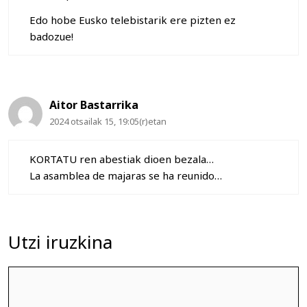
Edo hobe Eusko telebistarik ere pizten ez
badozue!
Aitor Bastarrika
2024 otsailak 15, 19:05(r)etan
KORTATU ren abestiak dioen bezala…
La asamblea de majaras se ha reunido…
Utzi iruzkina
Iruzkina