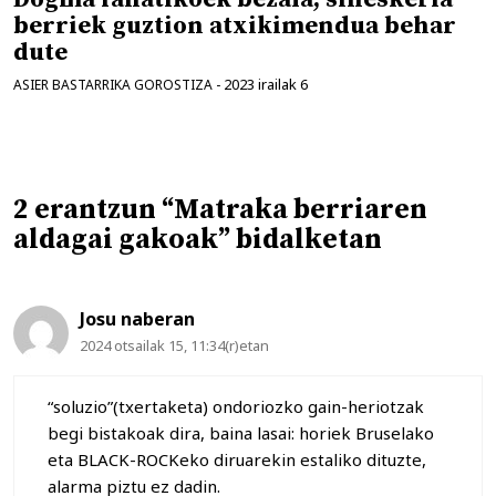
berriek guztion atxikimendua behar
dute
2023 irailak 6
ASIER BASTARRIKA GOROSTIZA
-
2 erantzun “Matraka berriaren
aldagai gakoak” bidalketan
Josu naberan
2024 otsailak 15, 11:34(r)etan
“soluzio”(txertaketa) ondoriozko gain-heriotzak
begi bistakoak dira, baina lasai: horiek Bruselako
eta BLACK-ROCKeko diruarekin estaliko dituzte,
alarma piztu ez dadin.