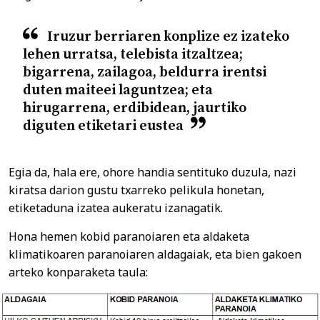
Iruzur berriaren konplize ez izateko
lehen urratsa, telebista itzaltzea;
bigarrena, zailagoa, beldurra irentsi
duten maiteei laguntzea; eta
hirugarrena, erdibidean, jaurtiko
diguten etiketari eustea
Egia da, hala ere, ohore handia sentituko duzula, nazi
kiratsa darion gustu txarreko pelikula honetan,
etiketaduna izatea aukeratu izanagatik.
Hona hemen kobid paranoiaren eta aldaketa
klimatikoaren paranoiaren aldagaiak, eta bien gakoen
arteko konparaketa taula: