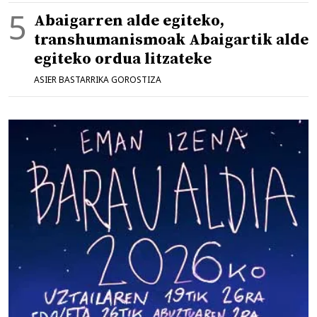
Abaigarren alde egiteko,
transhumanismoak Abaigartik alde
egiteko ordua litzateke
ASIER BASTARRIKA GOROSTIZA