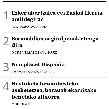
Ezker abertzalea eta Euskal Herria
amildegira?
ASIER AIZPURUA IÑARREA
Baraualdian argitalpenak etengo
dira
IHINTZA TELLABIDE AMUNARRIZ
Non placet Hispania
JOSE MARI ESPARZA ZABALEGI
Hustuketa bezainbesteko
asebetetzea, barauak ekarritako
benetako altxorra
MIKEL UGARTE