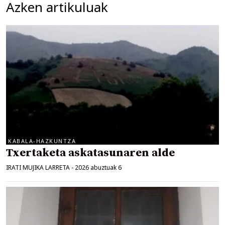
Azken artikuluak
KABALA-HAZKUNTZA
Txertaketa askatasunaren alde
IRATI MUJIKA LARRETA
-
2026 abuztuak 6