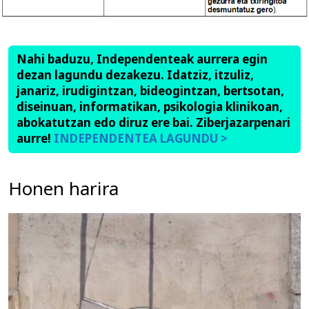
Nahi baduzu, Independenteak aurrera egin
dezan lagundu dezakezu. Idatziz, itzuliz,
janariz, irudigintzan, bideogintzan, bertsotan,
diseinuan, informatikan, psikologia klinikoan,
abokatutzan edo diruz ere bai. Ziberjazarpenari
aurre!
INDEPENDENTEA LAGUNDU >
Honen harira