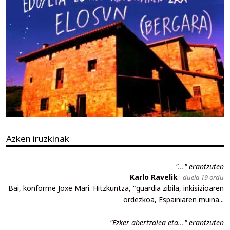
Azken iruzkinak
"..." erantzuten
Karlo Ravelik
duela 19 ordu
Bai, konforme Joxe Mari. Hitzkuntza, "guardia zibila, inkisizioaren
ordezkoa, Espainiaren muina...
"Ezker abertzalea eta..." erantzuten