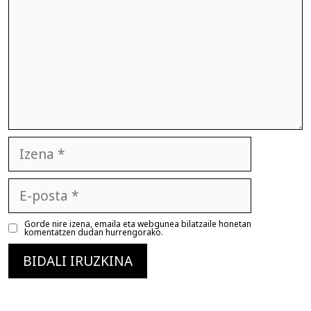
Izena
E-
posta
Gorde nire izena, emaila eta webgunea bilatzaile honetan
komentatzen dudan hurrengorako.