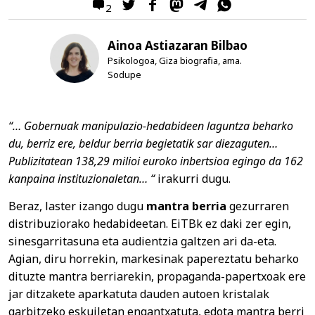
2
Ainoa Astiazaran Bilbao
Psikologoa, Giza biografia, ama.
Sodupe
“… Gobernuak manipulazio-hedabideen laguntza beharko
du, berriz ere, beldur berria begietatik sar diezaguten…
Publizitatean 138,29 milioi euroko inbertsioa egingo da 162
kanpaina instituzionaletan… “
irakurri dugu.
Beraz, laster izango dugu
mantra berria
gezurraren
distribuziorako hedabideetan. EiTBk ez daki zer egin,
sinesgarritasuna eta audientzia galtzen ari da-eta.
Agian, diru horrekin, markesinak papereztatu beharko
dituzte mantra berriarekin, propaganda-papertxoak ere
jar ditzakete aparkatuta dauden autoen kristalak
garbitzeko eskuiletan engantxatuta, edota mantra berri