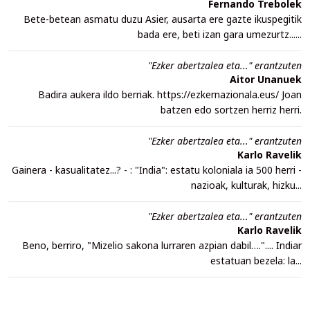
Fernando Trebolek
Bete-betean asmatu duzu Asier, ausarta ere gazte ikuspegitik
bada ere, beti izan gara umezurtz......
"Ezker abertzalea eta..." erantzuten
Aitor Unanuek
Badira aukera ildo berriak. https://ezkernazionala.eus/ Joan
batzen edo sortzen herriz herri.
"Ezker abertzalea eta..." erantzuten
Karlo Ravelik
Gainera - kasualitatez...? - : "India": estatu koloniala ia 500 herri -
nazioak, kulturak, hizku...
"Ezker abertzalea eta..." erantzuten
Karlo Ravelik
Beno, berriro, "Mizelio sakona lurraren azpian dabil….".... Indiar
estatuan bezela: la...