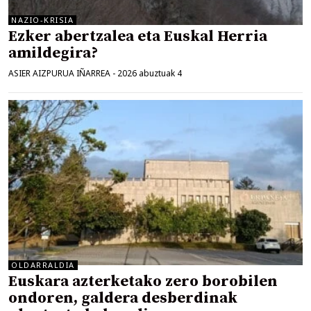
NAZIO-KRISIA
Ezker abertzalea eta Euskal Herria
amildegira?
ASIER AIZPURUA IÑARREA
-
2026 abuztuak 4
OLDARRALDIA
Euskara azterketako zero borobilen
ondoren, galdera desberdinak