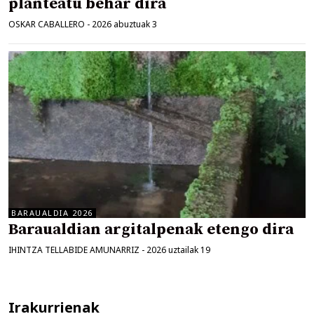
planteatu behar dira
OSKAR CABALLERO
-
2026 abuztuak 3
BARAUALDIA 2026
Baraualdian argitalpenak etengo dira
IHINTZA TELLABIDE AMUNARRIZ
-
2026 uztailak 19
Irakurrienak