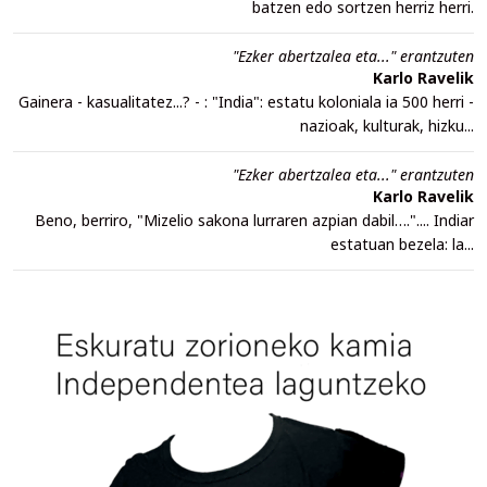
batzen edo sortzen herriz herri.
"Ezker abertzalea eta..." erantzuten
Karlo Ravelik
Gainera - kasualitatez...? - : "India": estatu koloniala ia 500 herri -
nazioak, kulturak, hizku...
"Ezker abertzalea eta..." erantzuten
Karlo Ravelik
Beno, berriro, "Mizelio sakona lurraren azpian dabil….".... Indiar
estatuan bezela: la...