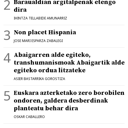
Baraualdian argitalpenak etengo
dira
IHINTZA TELLABIDE AMUNARRIZ
Non placet Hispania
JOSE MARI ESPARZA ZABALEGI
Abaigarren alde egiteko,
transhumanismoak Abaigartik alde
egiteko ordua litzateke
ASIER BASTARRIKA GOROSTIZA
Euskara azterketako zero borobilen
ondoren, galdera desberdinak
planteatu behar dira
OSKAR CABALLERO