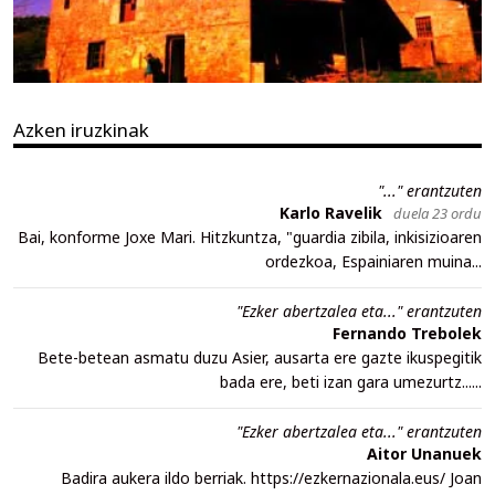
Azken iruzkinak
"..." erantzuten
Karlo Ravelik
duela 23 ordu
Bai, konforme Joxe Mari. Hitzkuntza, "guardia zibila, inkisizioaren
ordezkoa, Espainiaren muina...
"Ezker abertzalea eta..." erantzuten
Fernando Trebolek
Bete-betean asmatu duzu Asier, ausarta ere gazte ikuspegitik
bada ere, beti izan gara umezurtz......
"Ezker abertzalea eta..." erantzuten
Aitor Unanuek
Badira aukera ildo berriak. https://ezkernazionala.eus/ Joan