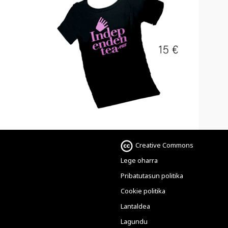
Creative Commons
Lege oharra
Pribatutasun politika
Cookie politika
Lantaldea
Lagundu