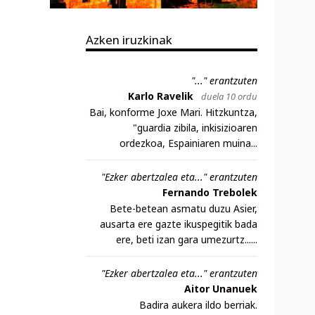
Azken iruzkinak
"..." erantzuten
Karlo Ravelik
duela 10 ordu
Bai, konforme Joxe Mari. Hitzkuntza,
"guardia zibila, inkisizioaren
ordezkoa, Espainiaren muina...
"Ezker abertzalea eta..." erantzuten
Fernando Trebolek
Bete-betean asmatu duzu Asier,
ausarta ere gazte ikuspegitik bada
ere, beti izan gara umezurtz......
"Ezker abertzalea eta..." erantzuten
Aitor Unanuek
Badira aukera ildo berriak.