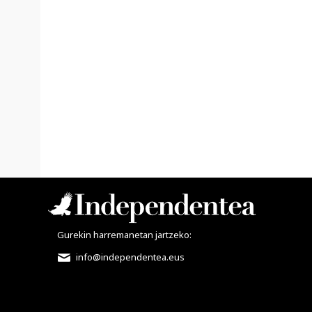
Gurekin harremanetan jartzeko:
info@independentea.eus