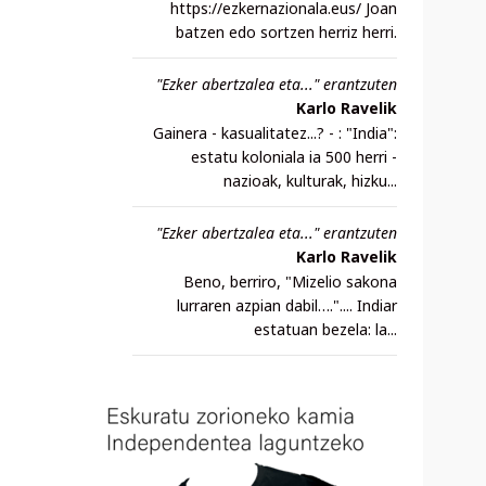
https://ezkernazionala.eus/ Joan
batzen edo sortzen herriz herri.
"Ezker abertzalea eta..." erantzuten
Karlo Ravelik
Gainera - kasualitatez...? - : "India":
estatu koloniala ia 500 herri -
nazioak, kulturak, hizku...
"Ezker abertzalea eta..." erantzuten
Karlo Ravelik
Beno, berriro, "Mizelio sakona
lurraren azpian dabil….".... Indiar
estatuan bezela: la...