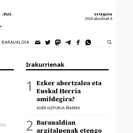
osteguna
2026 abuztuak 6
BARAUALDIA
Irakurrienak
Ezker abertzalea eta
Euskal Herria
amildegira?
ASIER AIZPURUA IÑARREA
Baraualdian
ena
argitalpenak etengo