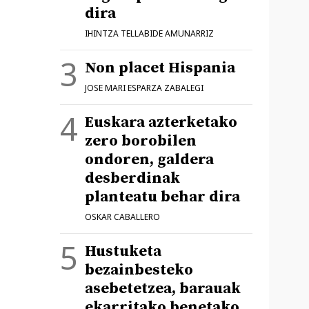
dira
IHINTZA TELLABIDE AMUNARRIZ
Non placet Hispania
JOSE MARI ESPARZA ZABALEGI
Euskara azterketako
zero borobilen
ondoren, galdera
desberdinak
planteatu behar dira
OSKAR CABALLERO
Hustuketa
bezainbesteko
asebetetzea, barauak
ekarritako benetako