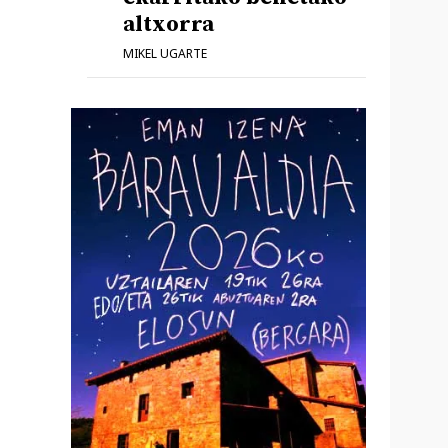
altxorra
MIKEL UGARTE