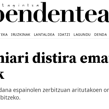
TEKA
IRUZKINAK
LANTALDEA
IDATZI
LAGUNDU
DENDA
niari distira ema
k
ndana espainolen zerbitzuan aritutakoen 
bitzeko.