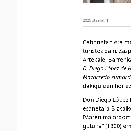
2026 otsailak 1
Gabonetan eta mer
turistez gain. Za
Artekale, Barrenk
D. Diego López de H
Mazarredo zumardi
dakigu izen horie
Don Diego López D
esanetara Bizkaiko
IV.aren maiordomoa
gutuna” (1300) em