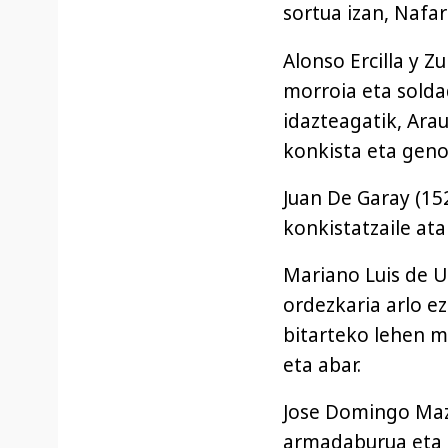
sortua izan, Nafa
Alonso Ercilla y Z
morroia eta solda
idazteagatik, Ara
konkista eta geno
Juan De Garay (15
konkistatzaile ata 
Mariano Luis de U
ordezkaria arlo e
bitarteko lehen m
eta abar.
Jose Domingo Maza
armadaburua eta a