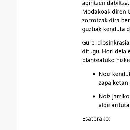
agintzen dabiltza
Modakoak diren Uk
zorrotzak dira ber
guztiak kenduta d
Gure idiosinkrasi
ditugu. Hori dela 
planteatuko nizki
Noiz kenduk
zapalketan 
Noiz jarrik
alde aritut
Esaterako: