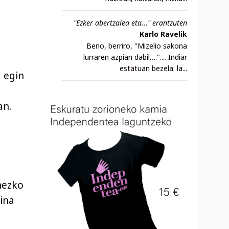
"Ezker abertzalea eta..." erantzuten
Karlo Ravelik
Beno, berriro, "Mizelio sakona
lurraren azpian dabil….".... Indiar
estatuan bezela: la...
a egin
an.
nezko
aina