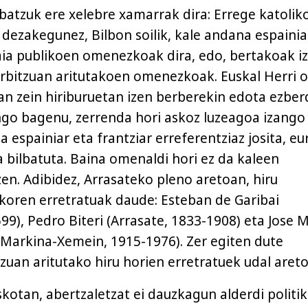
 batzuk ere xelebre xamarrak dira: Errege katolik
dezakegunez, Bilbon soilik, kale andana espainia
aia publikoen omenezkoak dira, edo, bertakoak i
erbitzuan aritutakoen omenezkoak. Euskal Herri 
an zein hiriburuetan izen berberekin edota ezber
go bagenu, zerrenda hori askoz luzeagoa izango
a espainiar eta frantziar erreferentziaz josita, eu
a bilbatuta. Baina omenaldi hori ez da kaleen
en. Adibidez, Arrasateko pleno aretoan, hiru
ikoren erretratuak daude: Esteban de Garibai
99), Pedro Biteri (Arrasate, 1833-1908) eta Jose 
(Markina-Xemein, 1915-1976). Zer egiten dute
tzuan aritutako hiru horien erretratuek udal aret
skotan, abertzaletzat ei dauzkagun alderdi politi