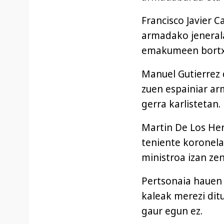
Francisco Javier C
armadako jenerala
emakumeen bortxa
Manuel Gutierrez d
zuen espainiar a
gerra karlistetan.
Martin De Los Her
teniente koronela 
ministroa izan zen
Pertsonaia hauen 
kaleak merezi ditu
gaur egun ez.