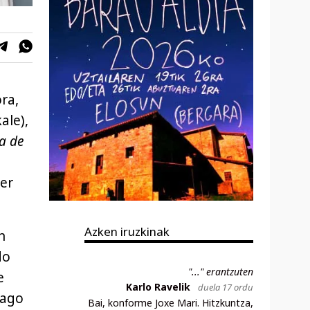
ra,
ale),
a de
er
Azken iruzkinak
n
do
"..." erantzuten
e
Karlo Ravelik
duela 17 ordu
nago
Bai, konforme Joxe Mari. Hitzkuntza,