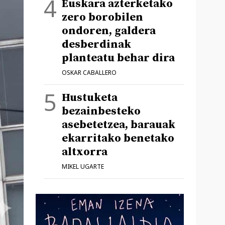
Euskara azterketako
zero borobilen
ondoren, galdera
desberdinak
planteatu behar dira
OSKAR CABALLERO
Hustuketa
bezainbesteko
asebetetzea, barauak
ekarritako benetako
altxorra
MIKEL UGARTE