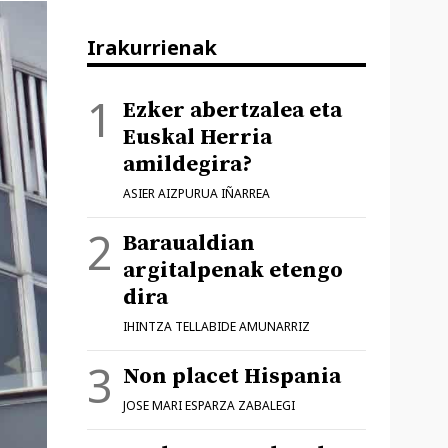
Irakurrienak
Ezker abertzalea eta
Euskal Herria
amildegira?
ASIER AIZPURUA IÑARREA
Baraualdian
argitalpenak etengo
dira
IHINTZA TELLABIDE AMUNARRIZ
Non placet Hispania
JOSE MARI ESPARZA ZABALEGI