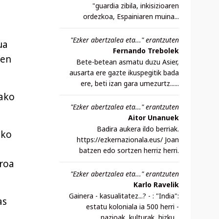
"guardia zibila, inkisizioaren
ordezkoa, Espainiaren muina...
"Ezker abertzalea eta..." erantzuten
ua
Fernando Trebolek
ren
Bete-betean asmatu duzu Asier,
ausarta ere gazte ikuspegitik bada
ere, beti izan gara umezurtz......
tako
"Ezker abertzalea eta..." erantzuten
Aitor Unanuek
Badira aukera ildo berriak.
uko
https://ezkernazionala.eus/ Joan
batzen edo sortzen herriz herri.
troa
"Ezker abertzalea eta..." erantzuten
Karlo Ravelik
Gainera - kasualitatez...? - : "India":
as
estatu koloniala ia 500 herri -
nazioak, kulturak, hizku...