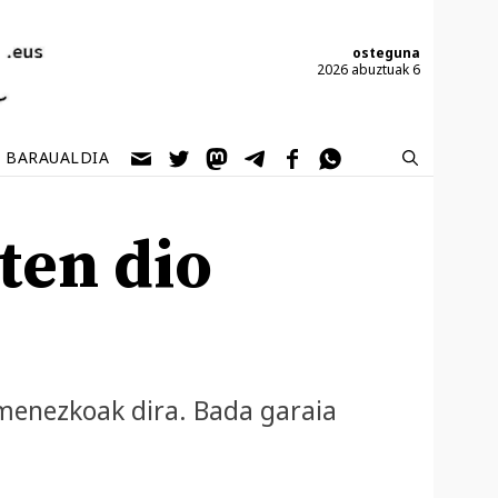
osteguna
2026 abuztuak 6
BARAUALDIA
ten dio
omenezkoak dira. Bada garaia