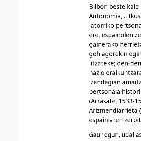
Bilbon beste kale
Autonomia,… Ikus 
jatorriko pertson
ere, espainolen z
gainerako herriet
gehiagorekin egin
litzateke; den-den
nazio eraikuntzar
izendegian amaitz
pertsonaia histor
(Arrasate, 1533-15
Arizmendiarrieta 
espainiaren zerbi
Gaur egun, udal a