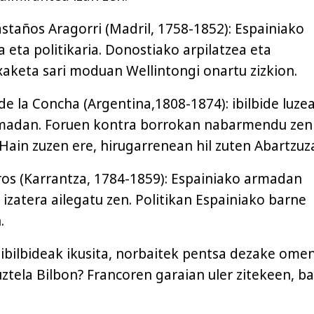
astaños Aragorri (Madril, 1758-1852): Espainiako
 eta politikaria. Donostiako arpilatzea eta
keta sari moduan Wellintongi onartu zizkion.
e la Concha (Argentina,1808-1874): ibilbide luze
rmadan. Foruen kontra borrokan nabarmendu zen
 Hain zuzen ere, hirugarrenean hil zuten Abartzuz
os (Karrantza, 1784-1859): Espainiako armadan
izatera ailegatu zen. Politikan Espainiako barne
.
ibilbideak ikusita, norbaitek pentsa dezake ome
ztela Bilbon? Francoren garaian uler zitekeen, b