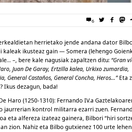
6
kealdietan herrietako jende andana dator Bilbo
zpi kaleak ikusteaz gain — Somera (lehengo Goienk
ale… –, bere kale nagusiak zapaltzen ditu:
“Gran ví
aro, Juan De Garay, Ertzilla kalea, Urkixo zumardia,
a, General Castaños, General Concha, Heros…”
Eta z
z? Ikus dezagun, bada!
e Haro (1250-1310): Fernando IV.a Gaztelakoare
 jaurrerian kontrol militarra ezarri zuen. Fernan
 eta alfereza izateaz gainera, Bilbori “hiri sortz
an zion. Nahiz eta Bilbo gutxienez 100 urte lehe