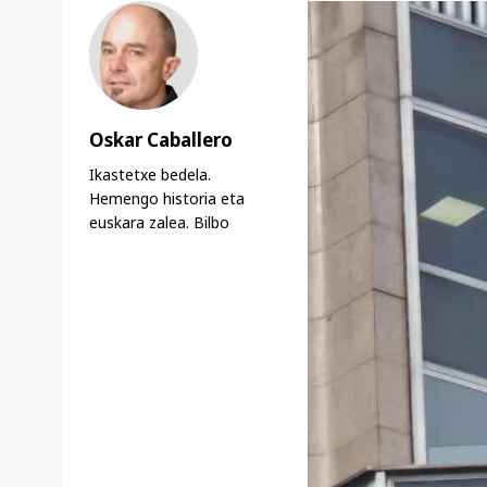
Oskar Caballero
Ikastetxe bedela.
Hemengo historia eta
euskara zalea. Bilbo