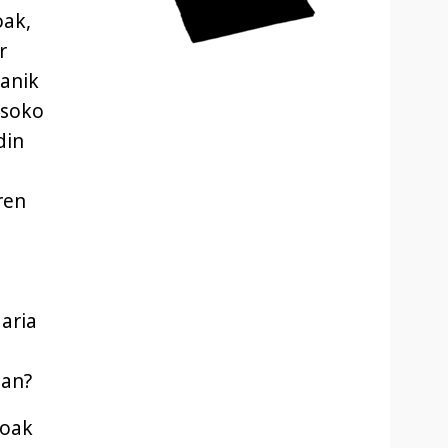
oak,
r
zanik
osoko
din
ren
Maria
oan?
koak