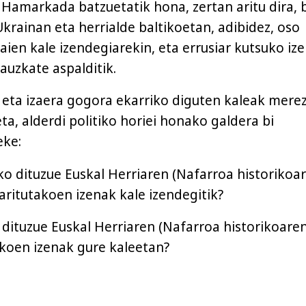
. Hamarkada batzuetatik hona, zertan aritu dira, 
rainan eta herrialde baltikoetan, adibidez, oso
aien kale izendegiarekin, eta errusiar kutsuko iz
auzkate aspalditik.
a eta izaera gogora ekarriko diguten kaleak merez
eta, alderdi politiko horiei honako galdera bi
eke:
o dituzue Euskal Herriaren (Nafarroa historikoa
aritutakoen izenak kale izendegitik?
o dituzue Euskal Herriaren (Nafarroa historikoaren
akoen izenak gure kaleetan?