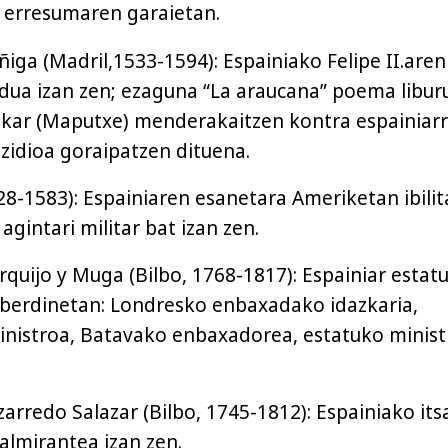
r erresumaren garaietan.
uñiga (Madril,1533-1594): Espainiako Felipe II.aren
dua izan zen; ezaguna “La araucana” poema libur
ukar (Maputxe) menderakaitzen kontra espainiar
zidioa goraipatzen dituena.
28-1583): Espainiaren esanetara Ameriketan ibili
agintari militar bat izan zen.
rquijo y Muga (Bilbo, 1768-1817): Espainiar estat
zberdinetan: Londresko enbaxadako idazkaria,
inistroa, Batavako enbaxadorea, estatuko minis
rredo Salazar (Bilbo, 1745-1812): Espainiako its
lmirantea izan zen.