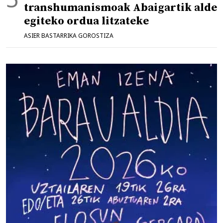
transhumanismoak Abaigartik alde
egiteko ordua litzateke
ASIER BASTARRIKA GOROSTIZA