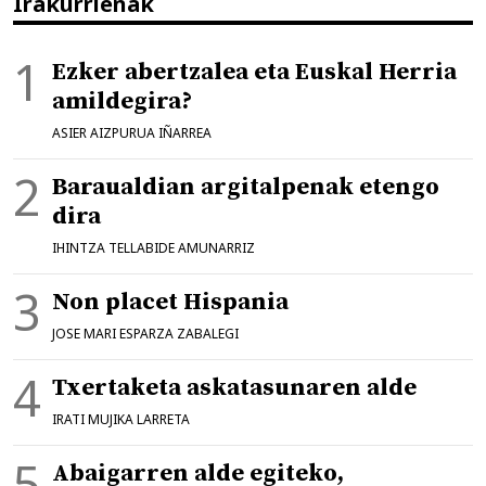
Irakurrienak
Ezker abertzalea eta Euskal Herria
amildegira?
ASIER AIZPURUA IÑARREA
Baraualdian argitalpenak etengo
dira
IHINTZA TELLABIDE AMUNARRIZ
Non placet Hispania
JOSE MARI ESPARZA ZABALEGI
Txertaketa askatasunaren alde
IRATI MUJIKA LARRETA
Abaigarren alde egiteko,