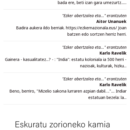
bada ere, beti izan gara umezurtz......
"Ezker abertzalea eta..." erantzuten
Aitor Unanuek
Badira aukera ildo berriak. https://ezkernazionala.eus/ Joan
batzen edo sortzen herriz herri.
"Ezker abertzalea eta..." erantzuten
Karlo Ravelik
Gainera - kasualitatez...? - : "India": estatu koloniala ia 500 herri -
nazioak, kulturak, hizku...
"Ezker abertzalea eta..." erantzuten
Karlo Ravelik
Beno, berriro, "Mizelio sakona lurraren azpian dabil….".... Indiar
estatuan bezela: la...