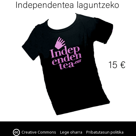
Creative Commons
Lege oharra
Pribatutasun politika