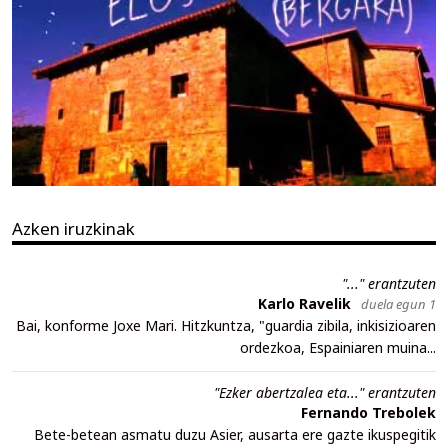
Azken iruzkinak
"..." erantzuten
Karlo Ravelik
duela egun 1
Bai, konforme Joxe Mari. Hitzkuntza, "guardia zibila, inkisizioaren
ordezkoa, Espainiaren muina...
"Ezker abertzalea eta..." erantzuten
Fernando Trebolek
Bete-betean asmatu duzu Asier, ausarta ere gazte ikuspegitik