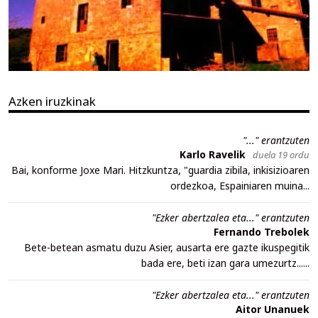
Azken iruzkinak
"..." erantzuten
Karlo Ravelik
duela 19 ordu
Bai, konforme Joxe Mari. Hitzkuntza, "guardia zibila, inkisizioaren
ordezkoa, Espainiaren muina...
"Ezker abertzalea eta..." erantzuten
Fernando Trebolek
Bete-betean asmatu duzu Asier, ausarta ere gazte ikuspegitik
bada ere, beti izan gara umezurtz......
"Ezker abertzalea eta..." erantzuten
Aitor Unanuek