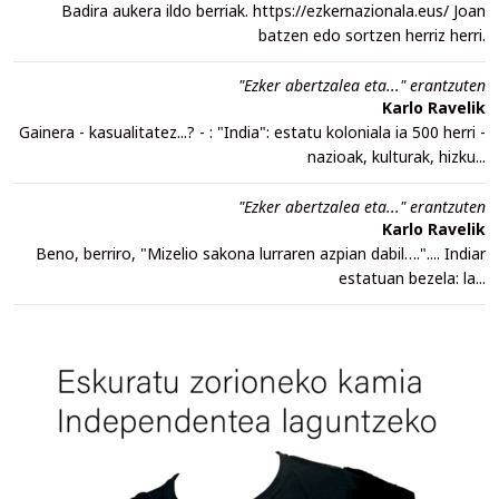
Badira aukera ildo berriak. https://ezkernazionala.eus/ Joan
batzen edo sortzen herriz herri.
"Ezker abertzalea eta..." erantzuten
Karlo Ravelik
Gainera - kasualitatez...? - : "India": estatu koloniala ia 500 herri -
nazioak, kulturak, hizku...
"Ezker abertzalea eta..." erantzuten
Karlo Ravelik
Beno, berriro, "Mizelio sakona lurraren azpian dabil….".... Indiar
estatuan bezela: la...