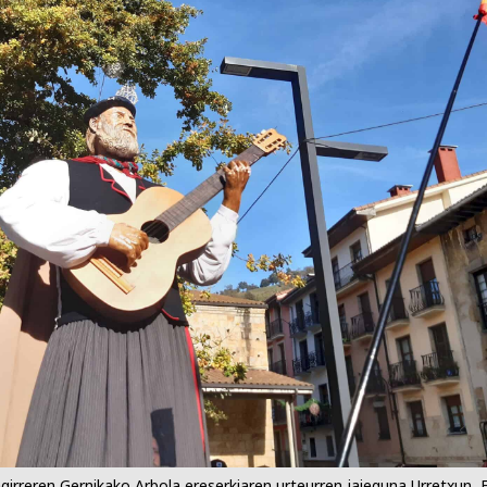
agirreren Gernikako Arbola ereserkiaren urteurren jaieguna Urretxun, 