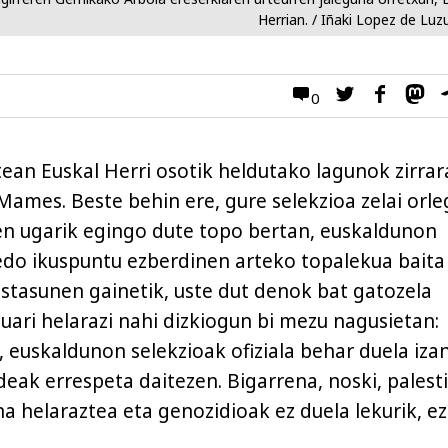
Herrian. / Iñaki Lopez de Luz
0
ean Euskal Herri osotik heldutako lagunok zirrar
ames. Beste behin ere, gure selekzioa zelai orle
pen ugarik egingo dute topo bertan, euskaldunon
i edo ikuspuntu ezberdinen arteko topalekua baita
stasunen gainetik, uste dut denok bat gatozela
ri helarazi nahi dizkiogun bi mezu nagusietan:
 euskaldunon selekzioak ofiziala behar duela izan
deak errespeta daitezen. Bigarrena, noski, palest
na helaraztea eta genozidioak ez duela lekurik, ez