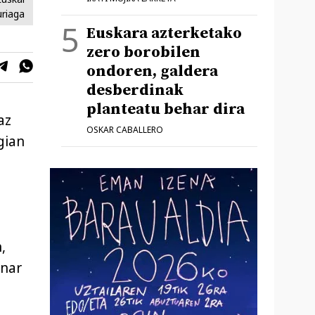
uriaga
Euskara azterketako
zero borobilen
ondoren, galdera
desberdinak
planteatu behar dira
az
OSKAR CABALLERO
gian
,
inar