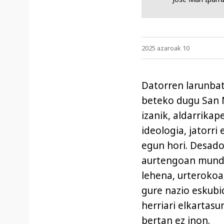
2025 azaroak 10
Datorren larunbat
beteko dugu San M
izanik, aldarrika
ideologia, jatorr
egun hori. Desado
aurtengoan mundua
lehena, urterokoa,
gure nazio eskubi
herriari elkartasu
bertan ez inon.