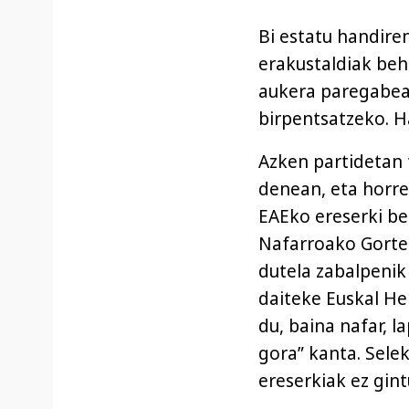
Bi estatu handire
erakustaldiak beh
aukera paregabea
birpentsatzeko. H
Azken partidetan 
denean, eta horre
EAEko ereserki be
Nafarroako Gortee
dutela zabalpenik 
daiteke Euskal He
du, baina nafar, l
gora” kanta. Sele
ereserkiak ez gin