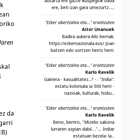
ausarta ere gazte ikuspegitik bada
ak
ere, beti izan gara umezurtz......
tean
"Ezker abertzalea eta..." erantzuten
toriko
Aitor Unanuek
Badira aukera ildo berriak.
laren
https://ezkernazionala.eus/ Joan
batzen edo sortzen herriz herri.
"Ezker abertzalea eta..." erantzuten
skal
Karlo Ravelik
k
Gainera - kasualitatez...? - : "India":
estatu koloniala ia 500 herri -
nazioak, kulturak, hizku...
"Ezker abertzalea eta..." erantzuten
ez da
Karlo Ravelik
garri
Beno, berriro, "Mizelio sakona
lurraren azpian dabil….".... Indiar
EB)
estatuan bezela: la...