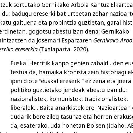
atzuk sortutako Gernikako Arbola Kantuz Elkarte
n du: badugu ereserki bat urteetan zehar nazioar
atu gaituena eta probintzia guztietan, garai his
erdinetan, gogotsu abestu izan dena: Gernikako
mintzatzen da Josemari Esparzaren
Gernikako Arbo
erriko ereserkia
(Txalaparta, 2020).
Euskal Herritik kanpo gehien zabaldu den eu
testua da, hamaika kronista zein historiagile
ipini diote “euskal ereserki” ezizena eta joera
politiko guztietako jendeak abestu izan du:
nazionalistek, komunistek, tradizionalistek,
liberalek… Baita anarkistek ere! Nazioartean 
dudarik bere zilegitasunaz eta horren erakus
da, esaterako, uda honetan Boisen (Idaho, A