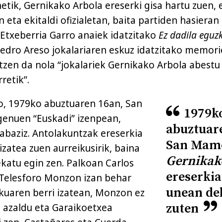
netik, Gernikako Arbola ereserki gisa hartu zuen, 
 eta ekitaldi ofizialetan, baita partiden hasieran 
 Etxeberria Garro anaiek idatzitako
Ez dadila eguz
Pedro Areso jokalariaren eskuz idatzitako memor
atzen da nola “jokalariek Gernikako Arbola abestu
retik”.
ro, 1979ko abuztuaren 16an, San
1979k
enuen “Euskadi” izenpean,
abuztuar
irabaziz. Antolakuntzak ereserkia
San Mam
zatea zuen aurreikusirik, baina
Gernikak
atu egin zen. Palkoan Carlos
ereserkia
 Telesforo Monzon izan behar
unean de
ekuaren berri izatean, Monzon ez
zuten
azaldu eta Garaikoetxea