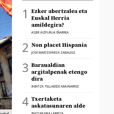
Ezker abertzalea eta
Euskal Herria
amildegira?
ASIER AIZPURUA IÑARREA
Non placet Hispania
JOSE MARI ESPARZA ZABALEGI
Baraualdian
argitalpenak etengo
dira
IHINTZA TELLABIDE AMUNARRIZ
Txertaketa
askatasunaren alde
Euskal
IRATI MUJIKA LARRETA