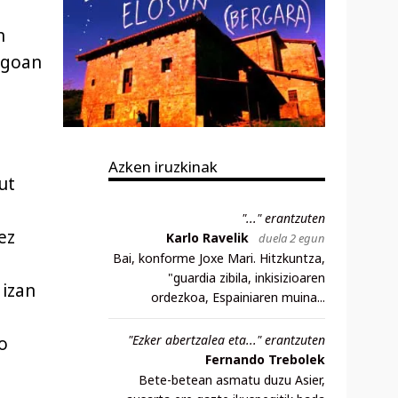
n
ngoan
Azken iruzkinak
ut
"..." erantzuten
ez
Karlo Ravelik
duela 2 egun
Bai, konforme Joxe Mari. Hitzkuntza,
"guardia zibila, inkisizioaren
 izan
ordezkoa, Espainiaren muina...
"Ezker abertzalea eta..." erantzuten
o
Fernando Trebolek
Bete-betean asmatu duzu Asier,