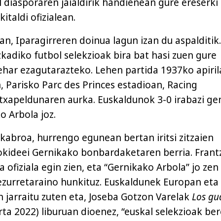
 diasporaren jaialdirik handienean gure ereserki
kitaldi ofizialean.
n, Iparagirreren doinua lagun izan du aspalditik.
kadiko futbol selekzioak bira bat hasi zuen gure
har ezagutarazteko. Lehen partida 1937ko apiril
, Parisko Parc des Princes estadioan, Racing
 txapeldunaren aurka. Euskaldunok 3-0 irabazi ge
o Arbola joz.
kabroa, hurrengo egunean bertan iritsi zitzaien
okideei Gernikako bonbardaketaren berria. Frant
ofiziala egin zien, eta “Gernikako Arbola” jo zen
hezurretaraino hunkituz. Euskaldunek Europan eta
 jarraitu zuten eta, Joseba Gotzon Varelak
Los gu
ta 2022) liburuan dioenez, “euskal selekzioak ber