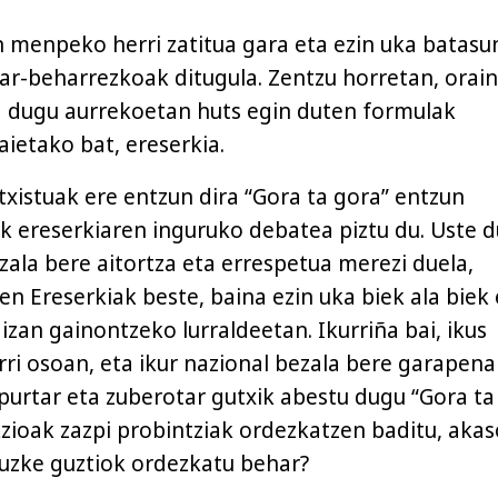
n menpeko herri zatitua gara eta ezin uka batasu
ar-beharrezkoak ditugula. Zentzu horretan, orai
 dugu aurrekoetan huts egin duten formulak
aietako bat, ereserkia.
txistuak ere entzun dira “Gora ta gora” entzun
k ereserkiaren inguruko debatea piztu du. Uste d
zala bere aitortza eta errespetua merezi duela,
n Ereserkiak beste, baina ezin uka biek ala biek 
izan gainontzeko lurraldeetan. Ikurriña bai, ikus
rri osoan, eta ikur nazional bezala bere garapena
apurtar eta zuberotar gutxik abestu dugu “Gora ta
kzioak zazpi probintziak ordezkatzen baditu, akas
tuzke guztiok ordezkatu behar?