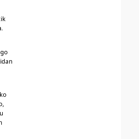
ik
.
ago
tidan
Eko
o,
tu
n