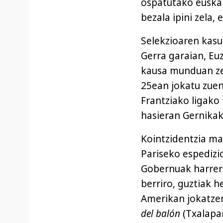
ospatutako euskal
bezala ipini zela, e
Selekzioaren kasua
Gerra garaian, Euz
kausa munduan ze
25ean jokatu zuen
Frantziako ligako
hasieran Gernikak
Kointzidentzia ma
Pariseko espedizi
Gobernuak harrera 
berriro, guztiak 
Amerikan jokatzen
del balón
(Txalapar