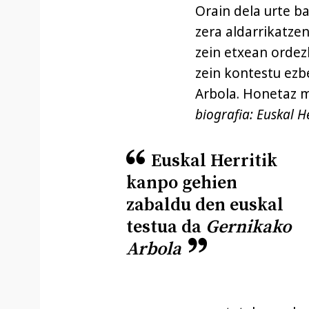
Orain dela urte b
zera aldarrikatze
zein etxean ordezk
zein kontestu ezb
Arbola. Honetaz 
biografia: Euskal H
Euskal Herritik
kanpo gehien
zabaldu den euskal
testua da
Gernikako
Arbola