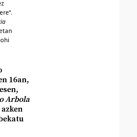
ez
ere”.
kia
ietan
 ohi
o
en 16an,
esen,
o Arbola
 azken
bekatu