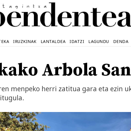
TEKA
IRUZKINAK
LANTALDEA
IDATZI
LAGUNDU
DENDA
kako Arbola Sa
ren menpeko herri zatitua gara eta ezin u
itugula.