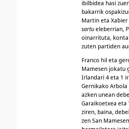
ibilbidea hasi zue
bakarrik ospakizun
Martin eta Xabier
sartu
eleberrian, 
oinarrituta, kont
zuten partiden aur
Franco hil eta ge
Mamesen jokatu g
Irlandari 4 eta 1 
Gernikako Arbola i
azken unean debek
Garaikoetxea eta
ziren, baina, deb
zen San Mamesen 