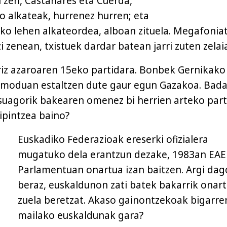
i zen, Castañares eta Cuerda,
ko alkateak, hurrenez hurren; eta
ko lehen alkateordea, alboan zituela. Megafoniat
 zenean, txistuek dardar batean jarri zuten zelaia
riz azaroaren 15eko partidara. Bonbek Gernikako
n moduan estaltzen dute gaur egun Gazakoa. Bad
suagorik bakearen omenez bi herrien arteko par
ipintzea baino?
Euskadiko Federazioak ereserki ofizialera
mugatuko dela erantzun dezake, 1983an EA
Parlamentuan onartua izan baitzen. Argi dag
beraz, euskaldunon zati batek bakarrik onar
zuela beretzat. Akaso gainontzekoak bigarre
mailako euskaldunak gara?