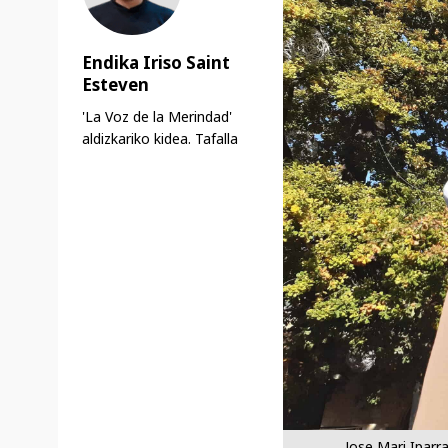
Endika Iriso Saint
Esteven
'La Voz de la Merindad'
aldizkariko kidea. Tafalla
Jose Mari Iparr