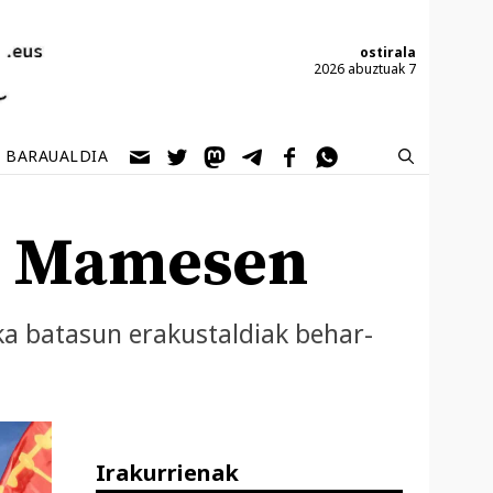
ostirala
2026 abuztuak 7
BARAUALDIA
n Mamesen
ka batasun erakustaldiak behar-
Irakurrienak