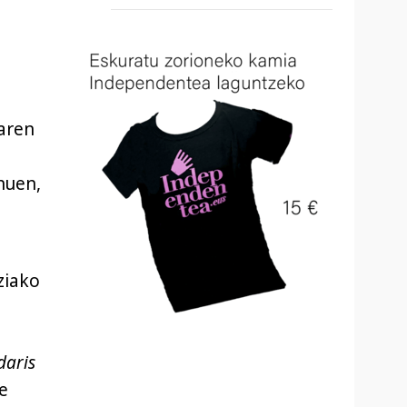
aren
nuen,
ziako
daris
e