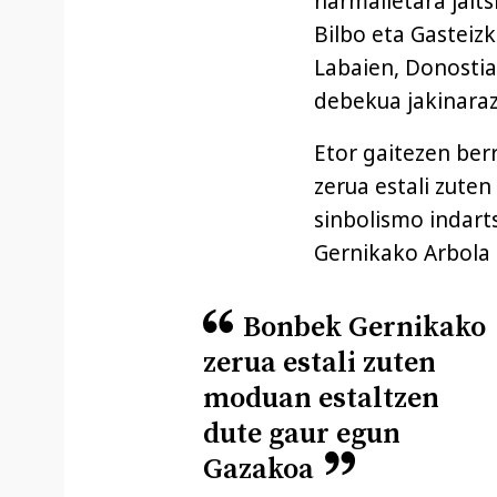
harmailetara jaits
Bilbo eta Gasteiz
Labaien, Donostia
debekua jakinarazi
Etor gaitezen ber
zerua estali zute
sinbolismo indart
Gernikako Arbola 
Bonbek Gernikako
zerua estali zuten
moduan estaltzen
dute gaur egun
Gazakoa