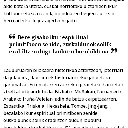
alde batera utzita, euskal herrietako biztanleen ikur
kuttunenetakoa izanik, munduaren begien aurrean
herri adeitsu legez agertzen gaitu.
Bere gisako ikur espiritual
primitiboen senide, euskaldunok soilik
erabiltzen dugu lauburu borobilduna
Lauburuaren bilakaera historikoa aztertzean, jatorriari
dagokionez, ikur honek historiaurreko garaietara
garamatza. Erromatarren aurreko garaietako harrietan
zizelkaturik aurkitu da, Bizkaiko Meñakan, Foruan edo
Arabako Iruña-Veleian, adibide batzuk aipatzearren.
Esbastika, Triskela, Hexaskela, Tomoe, Jing-Jang…
bezalako ikur espiritual primitiboen senide,
euskaldunok soilik erabiltzen dugun lauburu
borobilduna Euskal Herrian XVI. mendetik aurrera zabal