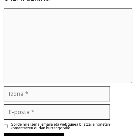
Iruzkina
Izena
E-
posta
Gorde nire izena, emaila eta webgunea bilatzaile honetan
komentatzen dudan hurrengorako.