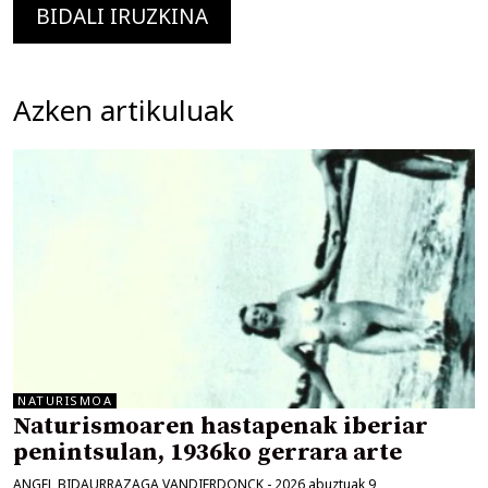
Azken artikuluak
NATURISMOA
Naturismoaren hastapenak iberiar
penintsulan, 1936ko gerrara arte
ANGEL BIDAURRAZAGA VANDIERDONCK
-
2026 abuztuak 9