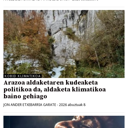
KOBID KLIMATIKOA
Arazoa aldaketaren kudeaketa
politikoa da, aldaketa klimatikoa
baino gehiago
JON ANDER ETXEBARRIA GARATE
-
2026 abuztuak 8