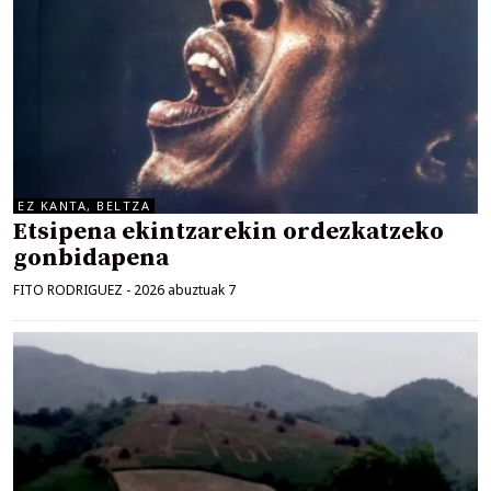
EZ KANTA, BELTZA
Etsipena ekintzarekin ordezkatzeko
gonbidapena
FITO RODRIGUEZ
-
2026 abuztuak 7