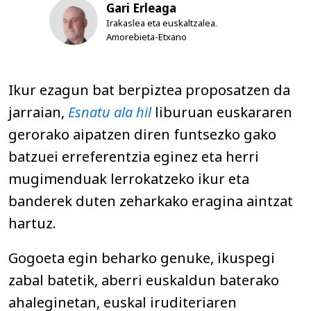
Gari Erleaga
Irakaslea eta euskaltzalea.
Amorebieta-Etxano
Ikur ezagun bat berpiztea proposatzen da
jarraian,
Esnatu ala hil
liburuan euskararen
gerorako aipatzen diren funtsezko gako
batzuei erreferentzia eginez eta herri
mugimenduak lerrokatzeko ikur eta
banderek duten zeharkako eragina aintzat
hartuz.
Gogoeta egin beharko genuke, ikuspegi
zabal batetik, aberri euskaldun baterako
ahaleginetan, euskal iruditeriaren