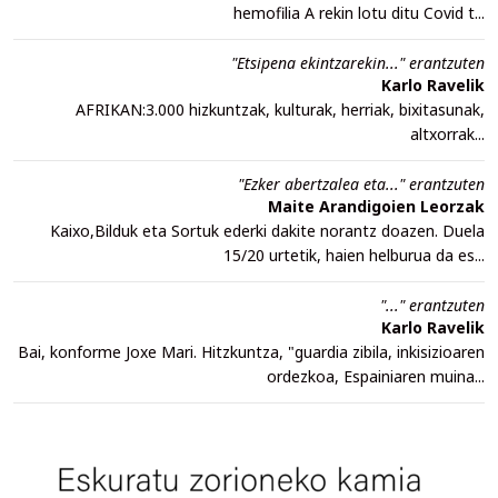
hemofilia A rekin lotu ditu Covid t...
"Etsipena ekintzarekin..." erantzuten
Karlo Ravelik
AFRIKAN:3.000 hizkuntzak, kulturak, herriak, bixitasunak,
altxorrak...
"Ezker abertzalea eta..." erantzuten
Maite Arandigoien Leorzak
Kaixo,Bilduk eta Sortuk ederki dakite norantz doazen. Duela
15/20 urtetik, haien helburua da es...
"..." erantzuten
Karlo Ravelik
Bai, konforme Joxe Mari. Hitzkuntza, "guardia zibila, inkisizioaren
ordezkoa, Espainiaren muina...