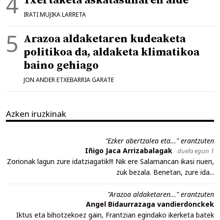
Txertaketa askatasunaren alde
IRATI MUJIKA LARRETA
Arazoa aldaketaren kudeaketa
politikoa da, aldaketa klimatikoa
baino gehiago
JON ANDER ETXEBARRIA GARATE
Azken iruzkinak
"Ezker abertzalea eta..." erantzuten
Iñigo Jaca Arrizabalagak
duela egun 1
Zorionak lagun zure idatziagatik!!! Nik ere Salamancan ikasi nuen,
zuk bezala. Benetan, zure ida...
"Arazoa aldaketaren..." erantzuten
Angel Bidaurrazaga vandierdonckek
Iktus eta bihotzekoez gain, Frantzian egindako ikerketa batek