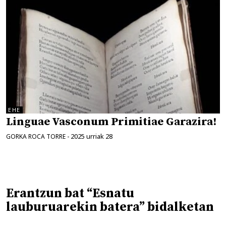
EHE
Linguae Vasconum Primitiae Garazira!
2025 urriak 28
GORKA ROCA TORRE
-
Erantzun bat “Esnatu
lauburuarekin batera” bidalketan