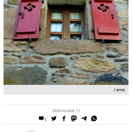
/ eme
2026 otsailak 17
1