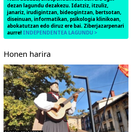
dezan lagundu dezakezu. Idatziz, itzuliz,
janariz, irudigintzan, bideogintzan, bertsotan,
diseinuan, informatikan, psikologia klinikoan,
abokatutzan edo diruz ere bai. Ziberjazarpenari
aurre!
INDEPENDENTEA LAGUNDU >
Honen harira