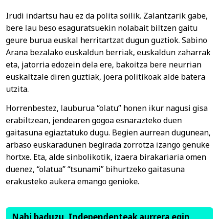
Irudi indartsu hau ez da polita soilik. Zalantzarik gabe,
bere lau beso esaguratsuekin nolabait biltzen gaitu
geure burua euskal herritartzat dugun guztiok. Sabino
Arana bezalako euskaldun berriak, euskaldun zaharrak
eta, jatorria edozein dela ere, bakoitza bere neurrian
euskaltzale diren guztiak, joera politikoak alde batera
utzita.
Horrenbestez, lauburua “olatu” honen ikur nagusi gisa
erabiltzean, jendearen gogoa esnarazteko duen
gaitasuna egiaztatuko dugu. Begien aurrean dugunean,
arbaso euskaradunen begirada zorrotza izango genuke
hortxe. Eta, alde sinbolikotik, izaera birakariaria omen
duenez, “olatua” “tsunami” bihurtzeko gaitasuna
erakusteko aukera emango genioke.
Nahi baduzu, Independenteak aurrera egin