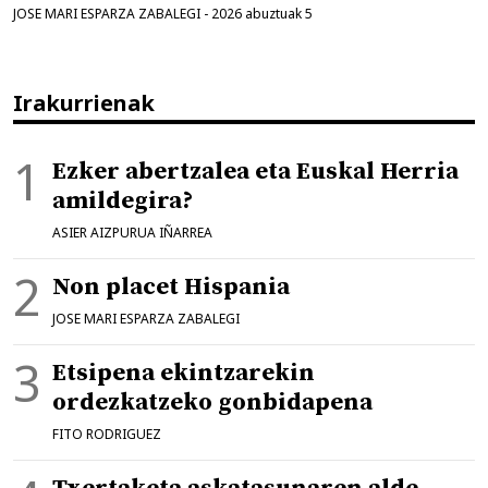
JOSE MARI ESPARZA ZABALEGI
-
2026 abuztuak 5
Irakurrienak
Ezker abertzalea eta Euskal Herria
amildegira?
ASIER AIZPURUA IÑARREA
Non placet Hispania
JOSE MARI ESPARZA ZABALEGI
Etsipena ekintzarekin
ordezkatzeko gonbidapena
FITO RODRIGUEZ