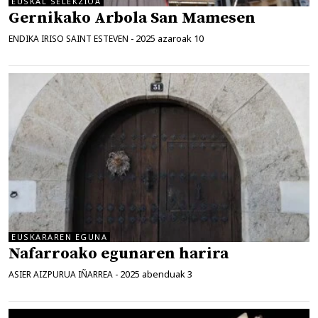
EUSKAL SELEKZIOA
Gernikako Arbola San Mamesen
2025 azaroak 10
ENDIKA IRISO SAINT ESTEVEN
-
EUSKARAREN EGUNA
Nafarroako egunaren harira
2025 abenduak 3
ASIER AIZPURUA IÑARREA
-