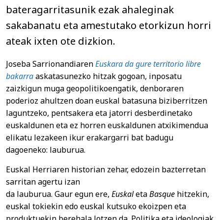
bateragarritasunik ezak ahaleginak
sakabanatu eta amestutako etorkizun horri
ateak ixten ote dizkion.
Joseba Sarrionandiaren
Euskara da gure territorio libre
bakarra
askatasunezko hitzak gogoan, inposatu
zaizkigun muga geopolitikoengatik, denboraren
poderioz ahultzen doan euskal batasuna biziberritzen
laguntzeko, pentsakera eta jatorri desberdinetako
euskaldunen eta ez horren euskaldunen atxikimendua
elikatu lezakeen ikur erakargarri bat badugu
dagoeneko: lauburua.
Euskal Herriaren historian zehar, edozein bazterretan
sarritan agertu izan
da lauburua. Gaur egun ere,
Euskal
eta
Basque
hitzekin,
euskal tokiekin edo euskal kutsuko ekoizpen eta
produktuekin berehala lotzen da. Politika eta ideologiak