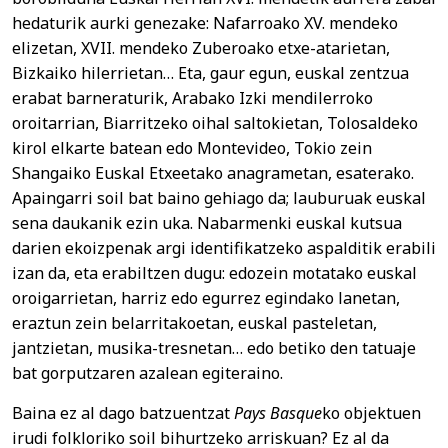
hedaturik aurki genezake: Nafarroako XV. mendeko
elizetan, XVII. mendeko Zuberoako etxe-atarietan,
Bizkaiko hilerrietan… Eta, gaur egun, euskal zentzua
erabat barneraturik, Arabako Izki mendilerroko
oroitarrian, Biarritzeko oihal saltokietan, Tolosaldeko
kirol elkarte batean edo Montevideo, Tokio zein
Shangaiko Euskal Etxeetako anagrametan, esaterako.
Apaingarri soil bat baino gehiago da; lauburuak euskal
sena daukanik ezin uka. Nabarmenki euskal kutsua
darien ekoizpenak argi identifikatzeko aspalditik erabili
izan da, eta erabiltzen dugu: edozein motatako euskal
oroigarrietan, harriz edo egurrez egindako lanetan,
eraztun zein belarritakoetan, euskal pasteletan,
jantzietan, musika-tresnetan… edo betiko den tatuaje
bat gorputzaren azalean egiteraino.
Baina ez al dago batzuentzat
Pays Basque
ko objektuen
irudi folkloriko soil bihurtzeko arriskuan? Ez al da