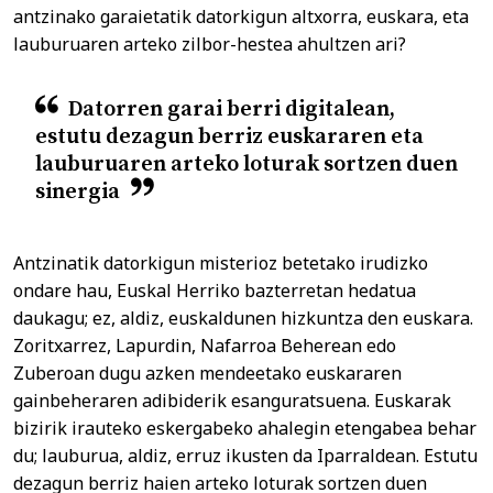
antzinako garaietatik datorkigun altxorra, euskara, eta
lauburuaren arteko zilbor-hestea ahultzen ari?
Datorren garai berri digitalean,
estutu dezagun berriz euskararen eta
lauburuaren arteko loturak sortzen duen
sinergia
Antzinatik datorkigun misterioz betetako irudizko
ondare hau, Euskal Herriko bazterretan hedatua
daukagu; ez, aldiz, euskaldunen hizkuntza den euskara.
Zoritxarrez, Lapurdin, Nafarroa Beherean edo
Zuberoan dugu azken mendeetako euskararen
gainbeheraren adibiderik esanguratsuena. Euskarak
bizirik irauteko eskergabeko ahalegin etengabea behar
du; lauburua, aldiz, erruz ikusten da Iparraldean. Estutu
dezagun berriz haien arteko loturak sortzen duen