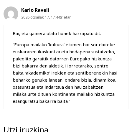
Karlo Raveli
2026 otsailak 17, 17:44(r)etan
Bai, eta gainera olatu honek harrapatu dit:
“Europa mailako ‘kultura’ ekimen bat sor daiteke
euskararen ikaskuntza eta hedapena sustatzeko,
paleolito garaitik datorren Europako hizkuntza
bizi bakarra den aldetik. Horretarako, zentro
baita. ‘akademiko’ irekien eta sentiberenekin hasi
beharko genuke lanean, ondare bizia, dinamikoa,
osasuntsua eta indartsua den hau zabaltzen,
milaka urte dituen kontinente mailako hizkuntza
esanguratsu bakarra baita.”
Utzi iruzkina