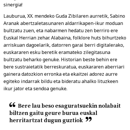
sinergia!
Lauburua, XX. mendeko Guda Zibilaren aurretik, Sabino
Aranak abertzaletasunaren aldarrikapen-ikur moduan
bultzatu zuen, eta nabarmen hedatu zen berriro ere
Euskal Herrian zehar. Alabaina, folklore huts bihurtzeko
arriskuan dagoelarik, datorren garai berri digitalerako,
euskararen esku beretik eramateko zilegitasuna
bultzatu beharko genuke. Historian beste behin ere
bere sustraietatik berreskuratua, euskararen aberriari
gainera datozkion erronka eta ekaitzei adorez aurre
egiteko indarrak bildu eta bideratu ahalko lituzkeen
ikur jator eta sendoa genuke.
Bere lau beso esaguratsuekin nolabait
biltzen gaitu geure burua euskal
herritartzat dugun guztiok