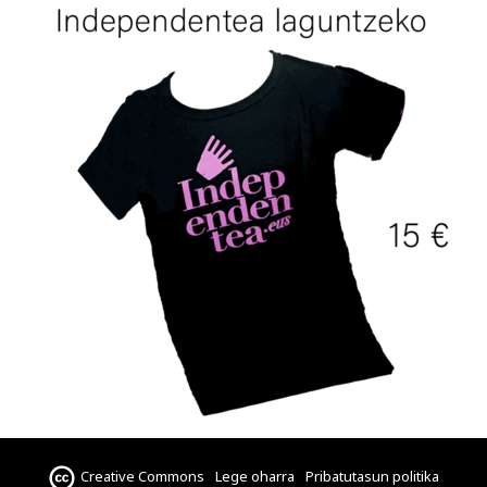
Creative Commons
Lege oharra
Pribatutasun politika