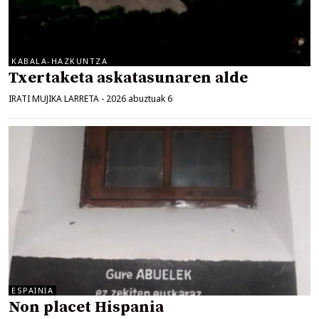
KABALA-HAZKUNTZA
Txertaketa askatasunaren alde
IRATI MUJIKA LARRETA
-
2026 abuztuak 6
ESPAINIA
Non placet Hispania