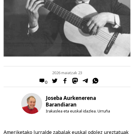
2026 maiatzak 23
0
Joseba Aurkenerena
Barandiaran
Irakaslea eta euskal idazlea. Urruña
Ameriketako lurralde zabalak euskal odolez ureztatuak