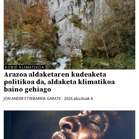
KOBID KLIMATIKOA
Arazoa aldaketaren kudeaketa
politikoa da, aldaketa klimatikoa
baino gehiago
JON ANDER ETXEBARRIA GARATE
-
2026 abuztuak 8