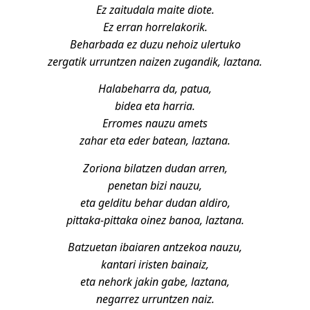
Ez zaitudala maite diote.
Ez erran horrelakorik.
Beharbada ez duzu nehoiz ulertuko
zergatik urruntzen naizen zugandik, laztana.
Halabeharra da, patua,
bidea eta harria.
Erromes nauzu amets
zahar eta eder batean, laztana.
Zoriona bilatzen dudan arren,
penetan bizi nauzu,
eta gelditu behar dudan aldiro,
pittaka-pittaka oinez banoa, laztana.
Batzuetan ibaiaren antzekoa nauzu,
kantari iristen bainaiz,
eta nehork jakin gabe, laztana,
negarrez urruntzen naiz.