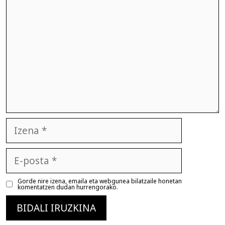
Izena
E-
posta
Gorde nire izena, emaila eta webgunea bilatzaile honetan
komentatzen dudan hurrengorako.