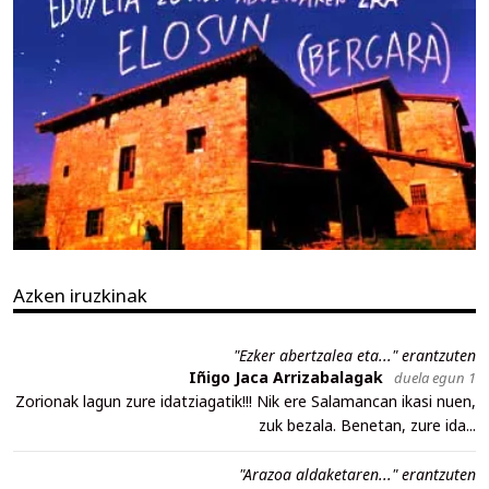
Azken iruzkinak
"Ezker abertzalea eta..." erantzuten
Iñigo Jaca Arrizabalagak
duela egun 1
Zorionak lagun zure idatziagatik!!! Nik ere Salamancan ikasi nuen,
zuk bezala. Benetan, zure ida...
"Arazoa aldaketaren..." erantzuten