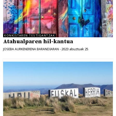
KONKISTAREN TESTIGANTZAK
Atahualparen hil-kantua
2023 abuztuak 25
JOSEBA AURKENERENA BARANDIARAN
-