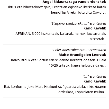
Angel Bidaurrazaga vandierdonckek
Iktus eta bihotzekoez gain, Frantzian egindako ikerketa batek
hemofilia A rekin lotu ditu Covid t...
"Etsipena ekintzarekin..." erantzuten
Karlo Ravelik
AFRIKAN: 3.000 hizkuntzak, kulturak, herriak, bixitasunak,
altxorrak...
"Ezker abertzalea eta..." erantzuten
Maite Arandigoien Leorzak
Kaixo,Bilduk eta Sortuk ederki dakite norantz doazen. Duela
15/20 urtetik, haien helburua da es...
"..." erantzuten
Karlo Ravelik
Bai, konforme Joxe Mari. Hitzkuntza, "guardia zibila, inkisizioaren
ordezkoa, Espainiaren muina...