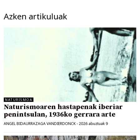
Azken artikuluak
NATURISMOA
Naturismoaren hastapenak iberiar
penintsulan, 1936ko gerrara arte
ANGEL BIDAURRAZAGA VANDIERDONCK
-
2026 abuztuak 9