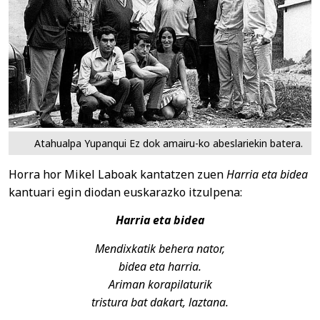
Atahualpa Yupanqui Ez dok amairu-ko abeslariekin batera.
Horra hor Mikel Laboak kantatzen zuen
Harria eta bidea
kantuari egin diodan euskarazko itzulpena:
Harria eta bidea
Mendixkatik behera nator,
bidea eta harria.
Ariman korapilaturik
tristura bat dakart, laztana.