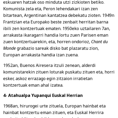
eskuaren hatzak oso minduta utzi zizkioten betiko.
Komunista zela eta, Peron lehendakari izan zen
bitartean, Argentinan kantatzea debekatu zioten. 1949n
Frantzian eta Europako beste zenbait herritan barna
ibili zen kontzertuak ematen. 1950eko uztailaren 7an,
arrakasta ikaragarri handia lortu zuen Parisen eman
zuen kontzertuarekin, eta, horren ondorioz,
Chant du
Monde
grabazio sareak disko bat plazaratu zion,
Europan arrakasta handia izan zuena.
1952an, Buenos Airesera itzuli zenean, alderdi
komunistarekin zituen loturak puskatu zituen eta, horri
esker, askoz errazago egin zitzaion irratietan
kontzertuak eman ahal izatea.
4- Atahualpa Yupanqui Euskal Herrian
1968an, hirurogei urte zituela, Europan hainbat eta
hainbat kontzertu eman zituen, eta Euskal Herrira