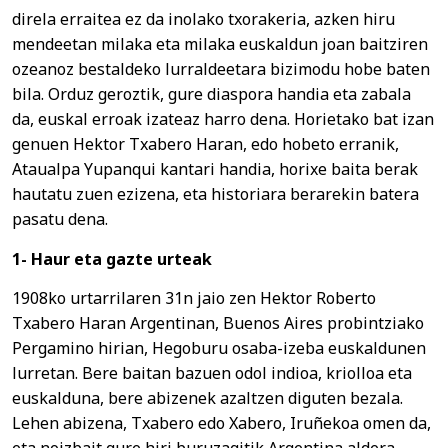
direla erraitea ez da inolako txorakeria, azken hiru
mendeetan milaka eta milaka euskaldun joan baitziren
ozeanoz bestaldeko lurraldeetara bizimodu hobe baten
bila. Orduz geroztik, gure diaspora handia eta zabala
da, euskal erroak izateaz harro dena. Horietako bat izan
genuen Hektor Txabero Haran, edo hobeto erranik,
Ataualpa Yupanqui kantari handia, horixe baita berak
hautatu zuen ezizena, eta historiara berarekin batera
pasatu dena.
1- Haur eta gazte urteak
1908ko urtarrilaren 31n jaio zen Hektor Roberto
Txabero Haran Argentinan, Buenos Aires probintziako
Pergamino hirian, Hegoburu osaba-izeba euskaldunen
lurretan. Bere baitan bazuen odol indioa, kriolloa eta
euskalduna, bere abizenek azaltzen diguten bezala.
Lehen abizena, Txabero edo Xabero, Iruñekoa omen da,