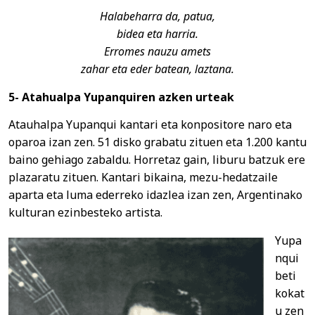
Halabeharra da, patua,
bidea eta harria.
Erromes nauzu amets
zahar eta eder batean, laztana.
5- Atahualpa Yupanquiren azken urteak
Atauhalpa Yupanqui kantari eta konpositore naro eta
oparoa izan zen. 51 disko grabatu zituen eta 1.200 kantu
baino gehiago zabaldu. Horretaz gain, liburu batzuk ere
plazaratu zituen. Kantari bikaina, mezu-hedatzaile
aparta eta luma ederreko idazlea izan zen, Argentinako
kulturan ezinbesteko artista.
Yupa
nqui
beti
kokat
u zen