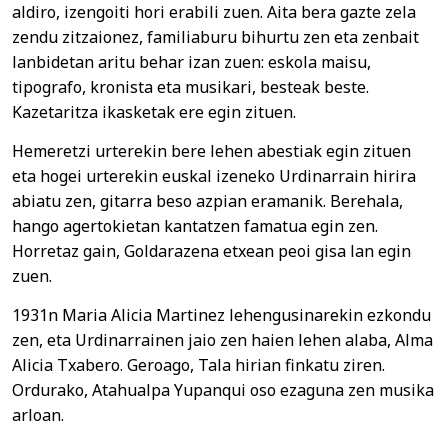
aldiro, izengoiti hori erabili zuen. Aita bera gazte zela
zendu zitzaionez, familiaburu bihurtu zen eta zenbait
lanbidetan aritu behar izan zuen: eskola maisu,
tipografo, kronista eta musikari, besteak beste.
Kazetaritza ikasketak ere egin zituen.
Hemeretzi urterekin bere lehen abestiak egin zituen
eta hogei urterekin euskal izeneko Urdinarrain hirira
abiatu zen, gitarra beso azpian eramanik. Berehala,
hango agertokietan kantatzen famatua egin zen.
Horretaz gain, Goldarazena etxean peoi gisa lan egin
zuen.
1931n Maria Alicia Martinez lehengusinarekin ezkondu
zen, eta Urdinarrainen jaio zen haien lehen alaba, Alma
Alicia Txabero. Geroago, Tala hirian finkatu ziren.
Ordurako, Atahualpa Yupanqui oso ezaguna zen musika
arloan.