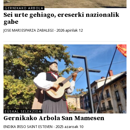
GERNIKAKO ARBOLA
Sei urte gehiago, ereserki nazionalik
gabe
2026 apirilak 12
JOSE MARI ESPARZA ZABALEGI
-
EUSKAL SELEKZIOA
Gernikako Arbola San Mamesen
2025 azaroak 10
ENDIKA IRISO SAINT ESTEVEN
-