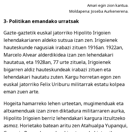
Amari egin zion kantua.
Moldapena: Joseba Aurkenerena.
3- Politikan emandako urratsak
Gazte-gaztetik euskal jatorriko Hipolito Irigoien
lehendakariaren aldeko sutsua izan zen. Irigoienek
hauteskunde nagusiak irabazi zituen 1916an. 1922an,
Marcelo Alvear alderdikidea izan zen lehendakari
hautatua, eta 1928an, 77 urte zituela, Irigoienek
bigarren aldiz hauteskundeak irabazi zituen eta
lehendakari hautatu zuten. Kargu horretan egon zen
euskal jatorriko Felix Uriburu militarrak estatu kolpea
eman zuen arte.
Hogeita hamarreko lehen urteetan, mugimenduak eta
altxamenduak izan ziren diktadura militarraren aurka,
Hipolito Irigoien berriz lehendakari kargura itzultzeko
asmoz. Horietako batean aritu zen Atahualpa Yupanqui,