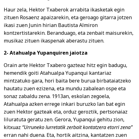
Haur zela, Hektor Txaberok arrabita ikasketak egin
zituen Rosaenz apaizarekin, eta geroago gitarra jotzen
ikasi zuen Junin hirian Bautista Almiron
kontzertistarekin. Beranduago, eta zenbait maisurekin,
musikaz zituen ikaspenak aberastu zituen.
2- Atahualpa Yupanquiren jaiotza
Orain arte Hektor Txabero gazteaz hitz egin badugu,
hemendik goiti Atahualpa Yupanqui kantariaz
mintzatuko gara, hori baita bere burua birbataiatzeko
hautatu zuen ezizena, eta mundu zabalean ospe eta
sonaz zabaldu zena. 1913an, eskolan zegoela,
Atahualpa azken errege inkari buruzko lan bat egin
zuen Hektor gazteak eta, orduz geroztik, pertsonaiaz
liluratuta geratu zen. Gerora, Yupanqui gehitu zion,
kitxuaz
“Urruneko lurretatik zerbait kontatzera etorri zena”
erran nahi duena. Eta, hortik aitzina, kantatzen zuen