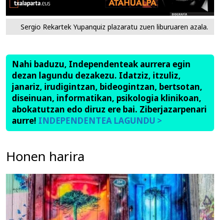
Sergio Rekartek Yupanquiz plazaratu zuen liburuaren azala.
Nahi baduzu, Independenteak aurrera egin
dezan lagundu dezakezu. Idatziz, itzuliz,
janariz, irudigintzan, bideogintzan, bertsotan,
diseinuan, informatikan, psikologia klinikoan,
abokatutzan edo diruz ere bai. Ziberjazarpenari
aurre!
INDEPENDENTEA LAGUNDU >
Honen harira