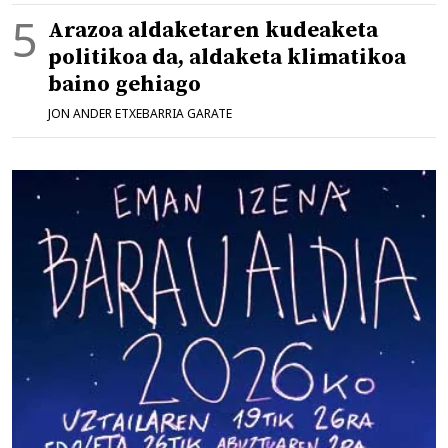
Arazoa aldaketaren kudeaketa
politikoa da, aldaketa klimatikoa
baino gehiago
JON ANDER ETXEBARRIA GARATE