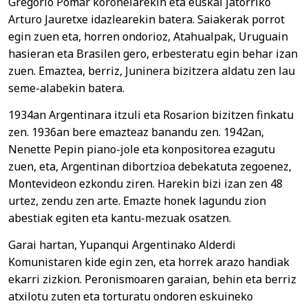
Gregorio Pomar koronelarekin eta euskal jatorriko
Arturo Jauretxe idazlearekin batera. Saiakerak porrot
egin zuen eta, horren ondorioz, Atahualpak, Uruguain
hasieran eta Brasilen gero, erbesteratu egin behar izan
zuen. Emaztea, berriz, Juninera bizitzera aldatu zen lau
seme-alabekin batera.
1934an Argentinara itzuli eta Rosarion bizitzen finkatu
zen. 1936an bere emazteaz banandu zen. 1942an,
Nenette Pepin piano-jole eta konpositorea ezagutu
zuen, eta, Argentinan dibortzioa debekatuta zegoenez,
Montevideon ezkondu ziren. Harekin bizi izan zen 48
urtez, zendu zen arte. Emazte honek lagundu zion
abestiak egiten eta kantu-mezuak osatzen.
Garai hartan, Yupanqui Argentinako Alderdi
Komunistaren kide egin zen, eta horrek arazo handiak
ekarri zizkion. Peronismoaren garaian, behin eta berriz
atxilotu zuten eta torturatu ondoren eskuineko