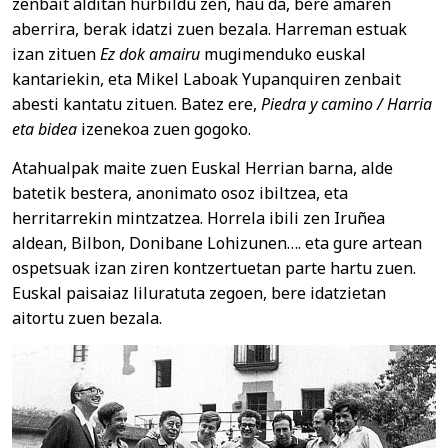
zenbait alditan hurbildu zen, hau da, bere amaren
aberrira, berak idatzi zuen bezala. Harreman estuak
izan zituen
Ez dok amairu
mugimenduko euskal
kantariekin, eta Mikel Laboak Yupanquiren zenbait
abesti kantatu zituen. Batez ere,
Piedra y camino / Harria
eta bidea
izenekoa zuen gogoko.
Atahualpak maite zuen Euskal Herrian barna, alde
batetik bestera, anonimato osoz ibiltzea, eta
herritarrekin mintzatzea. Horrela ibili zen Iruñea
aldean, Bilbon, Donibane Lohizunen…. eta gure artean
ospetsuak izan ziren kontzertuetan parte hartu zuen.
Euskal paisaiaz liluratuta zegoen, bere idatzietan
aitortu zuen bezala.