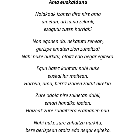
Ama euskalduna
Nolakoak izanen dira nire ama
umetan, artzaina zelarik,
ezagutu zuten harriak?
Non egonen da, nekatuta zenean,
gerizpe ematen zion zuhaitza?
Nahi nuke aurkitu, otoitz edo negar egiteko.
Egun batez kantatu nahi nuke
euskal lur maitean.
Horrela, ama, berriz izanen zaitut nirekin.
Zure odola nire zainetan dabil,
emari handiko ibaian.
Haizeak zure zuhaitzera eramanen nau.
Nahi nuke zure zuhaitza aurkitu,
bere gerizpean otoitz edo negar egiteko.