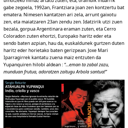
bihotzeko minaz artatu zuten, eta, oraindik indarrik
gabe zegoela, 1992an, Frantziara joan zen kontzertu bat
ematera. Nimesen kantatzen ari zela, arrunt gaixotu
zen, eta maiatzaren 23an zendu zen. Idatzirik utzi zuen
bezala, gorpua Argentinara eraman zuten, eta Cerro
Coloradon zuten ehortzi, Europako haritz eder eta
sendo baten azpian, hau da, euskaldunek gurtzen duten
haritz eder horietako baten gerizpean. Joxe Mari
Iparragirrek kantatu zuena maiz entzuten da
Yupanquiren hilobi aldean :
“…eman ta zabal zazu,
munduan frutua, adoratzen zaitugu Arbola santua!”