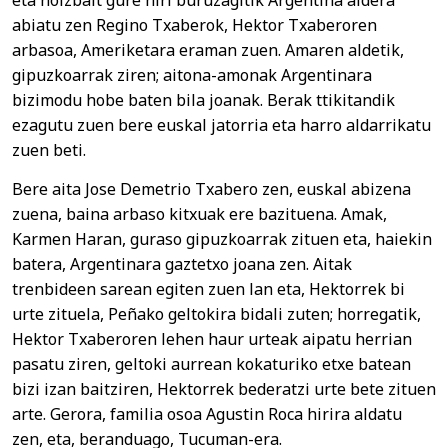
eta noizbait gure hiri buruzagitik Argentina aldera
abiatu zen Regino Txaberok, Hektor Txaberoren
arbasoa, Ameriketara eraman zuen. Amaren aldetik,
gipuzkoarrak ziren; aitona-amonak Argentinara
bizimodu hobe baten bila joanak. Berak ttikitandik
ezagutu zuen bere euskal jatorria eta harro aldarrikatu
zuen beti.
Bere aita Jose Demetrio Txabero zen, euskal abizena
zuena, baina arbaso kitxuak ere bazituena. Amak,
Karmen Haran, guraso gipuzkoarrak zituen eta, haiekin
batera, Argentinara gaztetxo joana zen. Aitak
trenbideen sarean egiten zuen lan eta, Hektorrek bi
urte zituela, Peñako geltokira bidali zuten; horregatik,
Hektor Txaberoren lehen haur urteak aipatu herrian
pasatu ziren, geltoki aurrean kokaturiko etxe batean
bizi izan baitziren, Hektorrek bederatzi urte bete zituen
arte. Gerora, familia osoa Agustin Roca hirira aldatu
zen, eta, beranduago, Tucuman-era.