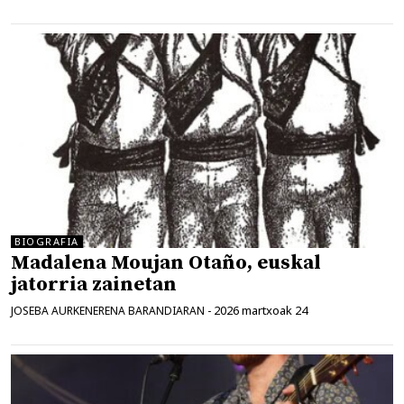
BIOGRAFIA
Madalena Moujan Otaño, euskal
jatorria zainetan
2026 martxoak 24
JOSEBA AURKENERENA BARANDIARAN
-