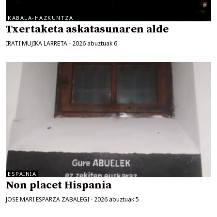
KABALA-HAZKUNTZA
Txertaketa askatasunaren alde
IRATI MUJIKA LARRETA
-
2026 abuztuak 6
ESPAINIA
Non placet Hispania
JOSE MARI ESPARZA ZABALEGI
-
2026 abuztuak 5