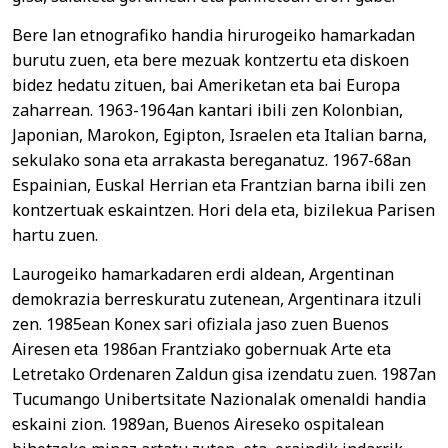
Bere lan etnografiko handia hirurogeiko hamarkadan
burutu zuen, eta bere mezuak kontzertu eta diskoen
bidez hedatu zituen, bai Ameriketan eta bai Europa
zaharrean. 1963-1964an kantari ibili zen Kolonbian,
Japonian, Marokon, Egipton, Israelen eta Italian barna,
sekulako sona eta arrakasta bereganatuz. 1967-68an
Espainian, Euskal Herrian eta Frantzian barna ibili zen
kontzertuak eskaintzen. Hori dela eta, bizilekua Parisen
hartu zuen.
Laurogeiko hamarkadaren erdi aldean, Argentinan
demokrazia berreskuratu zutenean, Argentinara itzuli
zen. 1985ean Konex sari ofiziala jaso zuen Buenos
Airesen eta 1986an Frantziako gobernuak Arte eta
Letretako Ordenaren Zaldun gisa izendatu zuen. 1987an
Tucumango Unibertsitate Nazionalak omenaldi handia
eskaini zion. 1989an, Buenos Aireseko ospitalean