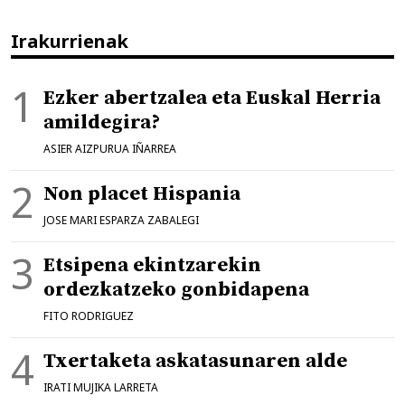
Irakurrienak
Ezker abertzalea eta Euskal Herria
amildegira?
ASIER AIZPURUA IÑARREA
Non placet Hispania
JOSE MARI ESPARZA ZABALEGI
Etsipena ekintzarekin
ordezkatzeko gonbidapena
FITO RODRIGUEZ
Txertaketa askatasunaren alde
IRATI MUJIKA LARRETA