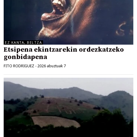
EZ KANTA, BELTZA
Etsipena ekintzarekin ordezkatzeko
gonbidapena
FITO RODRIGUEZ
-
2026 abuztuak 7