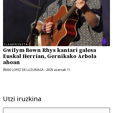
ELKARRIZKETA
Gwilym Bown Rhys kantari galesa
Euskal Herrian, Gernikako Arbola
ahoan
2025 azaroak 11
IÑAKI LOPEZ DE LUZURIAGA
-
Utzi iruzkina
Iruzkina